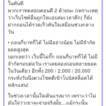
ในทันที
พวกเราทดสอบตอนตี 2 ด้วยนะ (เพราะเหตุ
ว่าเว็บไซต์อื่นถูกใจแอบล่มเวลาดึก) ก็ยัง
ฝากถอนได้รวดเร็วทันใจเสมือนช่วงกลาง
วัน
• ถอนกี่บาทก็ได้ ไม่มีอย่างน้อย ไม่มีจำกัด
ยอดสูงสุด
บอกเลยว่า เว็บนี้ไม่กั๊ก ถอนกี่บาทก็ได้ ไม่มี
จำกัดรอบต่อวัน เราเคยลองถอนหลายยอด
ในวันเดียว อีกทั้ง 200 / 2,000 / 20,000
กระทั่งวันนึงดวงโชคดีเข้าโบนัสสล็อตได้
หลักแสน!
ในช่วงเวลานั้นใจเต้นแรงมาก เพราะว่าไม่
มั่นใจว่าเขาจะจ่ายจริงมั้ย…แม้กระนั้น