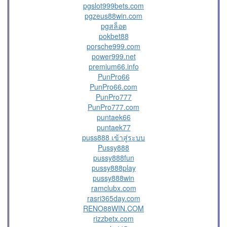
pgslot999bets.com
pgzeus88win.com
pgสล็อต
pokbet88
porsche999.com
power999.net
premium66.info
PunPro66
PunPro66.com
PunPro777
PunPro777.com
puntaek66
puntaek77
puss888 เข้าสู่ระบบ
Pussy888
pussy888fun
pussy888play
pussy888win
ramclubx.com
rasri365day.com
RENO88WIN.COM
rizzbetx.com