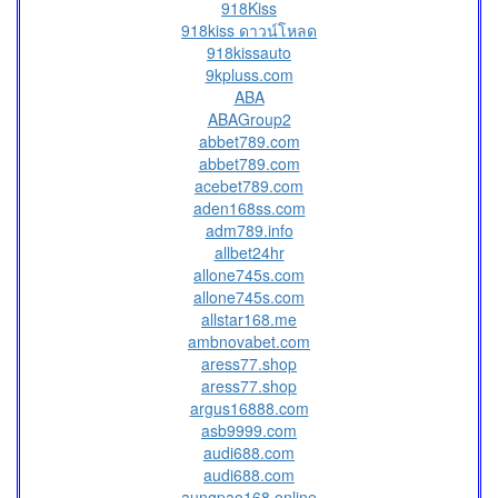
918Kiss
918kiss ดาวน์โหลด
918kissauto
9kpluss.com
ABA
ABAGroup2
abbet789.com
abbet789.com
acebet789.com
aden168ss.com
adm789.info
allbet24hr
allone745s.com
allone745s.com
allstar168.me
ambnovabet.com
aress77.shop
aress77.shop
argus16888.com
asb9999.com
audi688.com
audi688.com
aungpao168.online