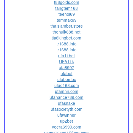
t88golds.com
tangtem168
teenoi69
temmax69
thaisiambet.store
thehulk888.net
tia8kingbet.com
tr1688.info
tr1688.info
ufa11bet
UFA11k
ufa8997
ufabet
ufabombx
ufad168.com
ufamnn.com
ufanance789.com
ufasnake
ufasocietyth.com
ufawinner
up2bet
veera6999.com
vegasisland168bet.com