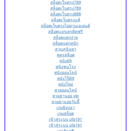
สล็อตเว็บตรง789
สล็อตเว็บตรง789
สล็อตเว็บตรง888
สล็อตเว็บตรงแท้
สล็อตเว็บตรงไม่ผ่านเอเย่นต์
สล็อตแจกเครดิตฟรี
สล็อตแตกง่าย
สล็อตแตกหนัก
สวนสุนันทา
สูตรสล็อต
หนัง69
หนังชนโรง
หนังออนไลน์
หนังโป๊69
หนังใหม่
หวยออนไลน์
หวยฮานอย vip
หวยฮานอยวันนี้
เกมยิงปลา
เกมสล็อต
เข้าสู่ระบบ ufa191
เข้าสู่ระบบ ufa191
เครดิตฟรี