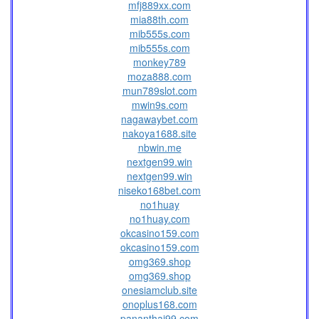
mfj889xx.com
mia88th.com
mib555s.com
mib555s.com
monkey789
moza888.com
mun789slot.com
mwin9s.com
nagawaybet.com
nakoya1688.site
nbwin.me
nextgen99.win
nextgen99.win
niseko168bet.com
no1huay
no1huay.com
okcasino159.com
okcasino159.com
omg369.shop
omg369.shop
onesiamclub.site
onoplus168.com
pananthai99.com