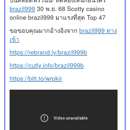
brazil999
30 พ.ย. 68 Scotty casino
online brazil999 มาแรงที่สุด Top 47
ขอขอบคุณมากอ้างอิงจาก
brazil999 ทาง
เข้า
https://rebrand.ly/brazil999b
https://cutly.info/brazil999b
https://bitt.to/wrpkir