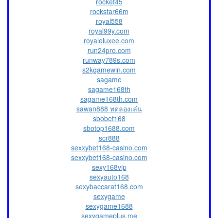
rocket45
rockstar66m
royal558
royal99y.com
royaleluxee.com
run24pro.com
runway789s.com
s2kgamewin.com
sagame
sagame168th
sagame168th.com
sawan888 ทดลองเล่น
sbobet168
sbotop1688.com
scr888
sexxybet168-casino.com
sexxybet168-casino.com
sexy168vip
sexyauto168
sexybaccarat168.com
sexygame
sexygame1688
sexygameplus.me