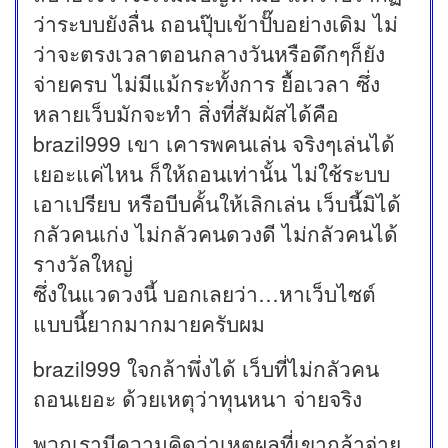
ว่าระบบยังลื่น ถอนปุ๊บเข้าปั๊บอย่างเดิม ไม่
ว่าจะตรงเวลาตอนกลางวันหรือดึกๆก็ยัง
จ่ายครบ ไม่มีแม้กระทั้งการ ยื้อเวลา ซึ่ง
หลายเว็บมักจะทำ สิ่งที่สัมผัสได้คือ
brazil999 เขา เคารพคนเล่น จริงๆเล่นได้
เยอะแค่ไหน ก็ให้ถอนเท่านั้น ไม่ใช้ระบบ
เอาเปรียบ หรือบีบคั้นให้เลิกเล่น เว็บนี้มิได้
กลัวคนเก่ง ไม่กลัวคนดวงดี ไม่กลัวคนได้
รางวัลใหญ่
ซึ่งในแวดวงนี้ บอกเลยว่า…หาเว็บไซต์
แบบนี้ยากมากมายครับผม
brazil999 ใจกล้าพึ่งได้ เว็บที่ไม่กลัวคน
ถอนเยอะ ด้วยเหตุว่าทุนหนา จ่ายจริง
พวกเรามีความคิดว่าเหตุผลที่เขากล้าจ่าย