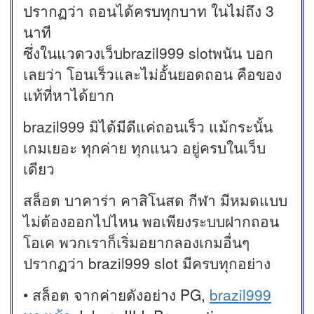
ปรากฏว่า ถอนได้ครบทุกบาท ในไม่ถึง 3
นาที
ซึ่งในแวดวงเว็บbrazil999 slotพนัน บอก
เลยว่า โอนเร็วและไม่อั้นยอดถอน คือของ
แท้ที่หาได้ยาก
brazil999 มิได้มีดีแค่ถอนเร็ว แม้กระนั้น
เกมเยอะ ทุกค่าย ทุกแนว อยู่ครบในเว็บ
เดียว
สล็อต บาคาร่า คาสิโนสด กีฬา มีหมดแบบ
ไม่ต้องออกไปไหน พอเพียงระบบฝากถอน
โอเค พวกเราก็เริ่มอยากลองเกมอื่นๆ
ปรากฏว่า brazil999 slot มีครบทุกอย่าง
• สล็อต จากค่ายดังอย่าง PG,
brazil999