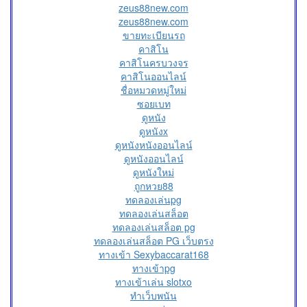
zeus88new.com
zeus88new.com
ขายทะเบียนรถ
คาสิโน
คาสิโนครบวงจร
คาสิโนออนไลน์
ชื่อหมวดหมู่ใหม่
ซอยเบท
ดูหนัง
ดูหนังx
ดูหนังหนังออนไลน์
ดูหนังออนไลน์
ดูหนังใหม่
ถูกหวย88
ทดลองเล่นpg
ทดลองเล่นสล็อต
ทดลองเล่นสล็อต pg
ทดลองเล่นสล็อต PG เว็บตรง
ทางเข้า Sexybaccarat168
ทางเข้าpg
ทางเข้าเล่น slotxo
ทำเว็บพนัน