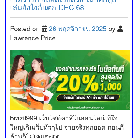
เล่นยังไงก็แตก DEC 68
Posted on
26 พฤศจิกายน 2025
by
Lawrence Price
brazil999 เว็บไซต์คาสิโนออนไลน์ ที่ใจ
ใหญ่เกินเว็บทั่วๆไป จ่ายจริงทุกยอด ถอนกี่
ล้านก็ไม่เคยสะดุด