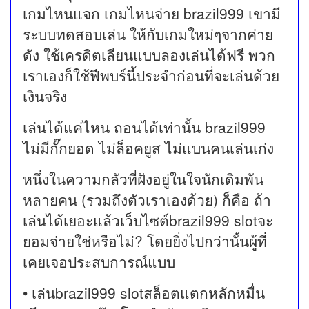
เกมไหนแจก เกมไหนจ่าย brazil999 เขามี
ระบบทดสอบเล่น ให้กับเกมใหม่ๆจากค่าย
ดัง ใช้เครดิตเลียนแบบลองเล่นได้ฟรี พวก
เราเองก็ใช้ฟีพบร์นี้ประจำก่อนที่จะเล่นด้วย
เงินจริง
เล่นได้แค่ไหน ถอนได้เท่านั้น brazil999
ไม่มีกั๊กยอด ไม่ล็อคยูส ไม่แบนคนเล่นเก่ง
หนึ่งในความกลัวที่ฝังอยู่ในใจนักเดิมพัน
หลายคน (รวมถึงตัวเราเองด้วย) ก็คือ ถ้า
เล่นได้เยอะแล้วเว็บไซต์brazil999 slotจะ
ยอมจ่ายใช่หรือไม่? โดยยิ่งไปกว่านั้นผู้ที่
เคยเจอประสบการณ์แบบ
• เล่นbrazil999 slotสล็อตแตกหลักหมื่น