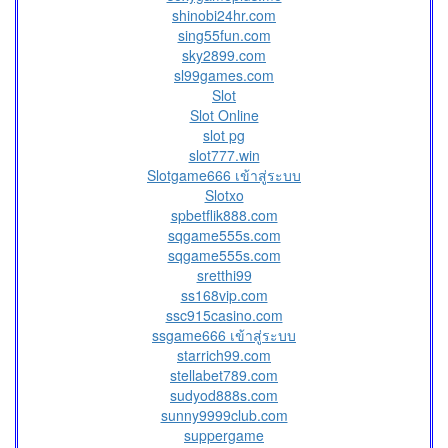
shinobi24hr.com
sing55fun.com
sky2899.com
sl99games.com
Slot
Slot Online
slot pg
slot777.win
Slotgame666 เข้าสู่ระบบ
Slotxo
spbetflik888.com
sqgame555s.com
sqgame555s.com
sretthi99
ss168vip.com
ssc915casino.com
ssgame666 เข้าสู่ระบบ
starrich99.com
stellabet789.com
sudyod888s.com
sunny9999club.com
suppergame