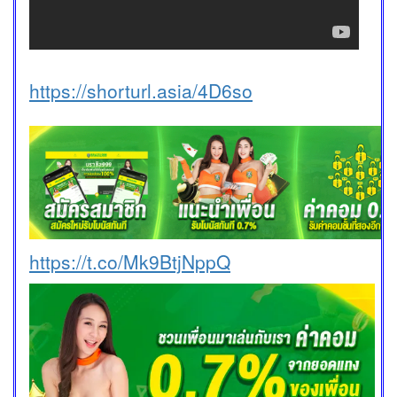
https://shorturl.asia/4D6so
https://t.co/Mk9BtjNppQ