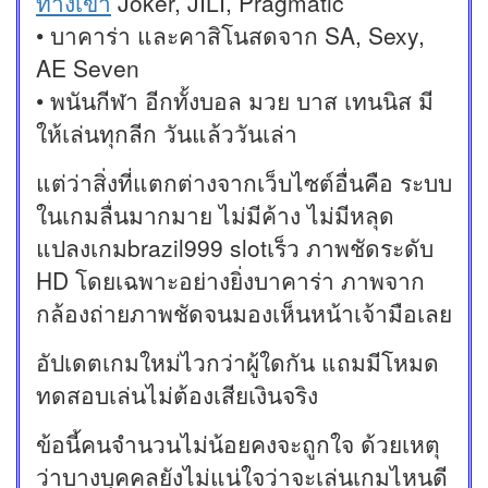
ทางเข้า
Joker, JILI, Pragmatic
• บาคาร่า และคาสิโนสดจาก SA, Sexy,
AE Seven
• พนันกีฬา อีกทั้งบอล มวย บาส เทนนิส มี
ให้เล่นทุกลีก วันแล้ววันเล่า
แต่ว่าสิ่งที่แตกต่างจากเว็บไซต์อื่นคือ ระบบ
ในเกมลื่นมากมาย ไม่มีค้าง ไม่มีหลุด
แปลงเกมbrazil999 slotเร็ว ภาพชัดระดับ
HD โดยเฉพาะอย่างยิ่งบาคาร่า ภาพจาก
กล้องถ่ายภาพชัดจนมองเห็นหน้าเจ้ามือเลย
อัปเดตเกมใหม่ไวกว่าผู้ใดกัน แถมมีโหมด
ทดสอบเล่นไม่ต้องเสียเงินจริง
ข้อนี้คนจำนวนไม่น้อยคงจะถูกใจ ด้วยเหตุ
ว่าบางบุคคลยังไม่แน่ใจว่าจะเล่นเกมไหนดี