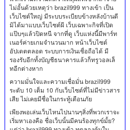
ไม่อั้นด้วยเหตุว่า brazil999 ทางเข้า เป็น
เว็บไซต์ใหญ่ มีระบบระเบียบข้างหลังบ้านดี
มิได้มาแบบเว็บไซต์ผี เว็บเฉพาะกิจที่เปิด
แป๊บๆแล้วปิดหนี จากที่ดู เว็บแห่งนี้มีพาร์ท
เนอร์ค่ายเกมจำนวนมาก หน้าเว็บไซต์
อัปเดตตลอด ระบบการเงินเชื่อถือได้ มี
รองรับอีกทั้งบัญชีธนาคารแล้วก็ทรูวอลเล็
ทอีกต่างหาก
ความมั่นใจและความเชื่อมั่น brazil999
ระดับ 10 เต็ม 10 กับเว็บไซต์ที่ไม่มีข่าวสาร
เสีย ไม่เคยมีชื่อในกระทู้เตือนภัย
เพียงพอเล่นเว็บไหนไปนานๆสิ่งที่พวกเราจะ
เริ่มหาเองคือ ชื่อเว็บนั้นมีคนร้องทุกข์มั้ย?
แต่ว่า brazil999 ทางเข้า ทดลองค้นใน