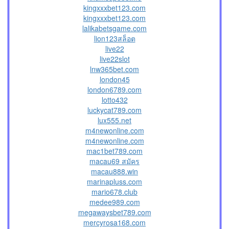
kingxxxbet123.com
kingxxxbet123.com
lalikabetsgame.com
lion123สล็อต
live22
live22slot
lnw365bet.com
london45
london6789.com
lotto432
luckycat789.com
lux555.net
m4newonline.com
m4newonline.com
mac1bet789.com
macau69 สมัคร
macau888.win
marinapluss.com
mario678.club
medee989.com
megawaysbet789.com
mercyrosa168.com