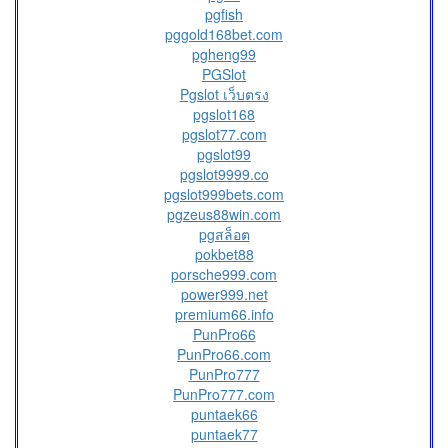
pgfish
pggold168bet.com
pgheng99
PGSlot
Pgslot เว็บตรง
pgslot168
pgslot77.com
pgslot99
pgslot9999.co
pgslot999bets.com
pgzeus88win.com
pgสล็อต
pokbet88
porsche999.com
power999.net
premium66.info
PunPro66
PunPro66.com
PunPro777
PunPro777.com
puntaek66
puntaek77