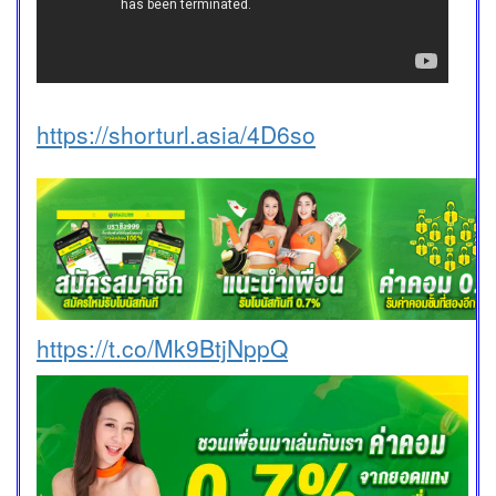
https://shorturl.asia/4D6so
https://t.co/Mk9BtjNppQ