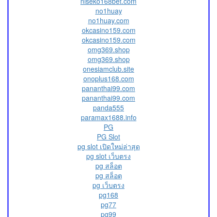
niseko168bet.com
no1huay
no1huay.com
okcasino159.com
okcasino159.com
omg369.shop
omg369.shop
onesiamclub.site
onoplus168.com
pananthai99.com
pananthai99.com
panda555
paramax1688.info
PG
PG Slot
pg slot เปิดใหม่ล่าสุด
pg slot เว็บตรง
pg สล็อต
pg สล็อต
pg เว็บตรง
pg168
pg77
pg99