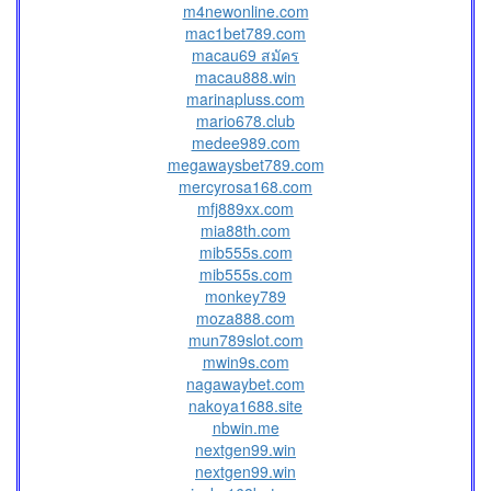
m4newonline.com
mac1bet789.com
macau69 สมัคร
macau888.win
marinapluss.com
mario678.club
medee989.com
megawaysbet789.com
mercyrosa168.com
mfj889xx.com
mia88th.com
mib555s.com
mib555s.com
monkey789
moza888.com
mun789slot.com
mwin9s.com
nagawaybet.com
nakoya1688.site
nbwin.me
nextgen99.win
nextgen99.win