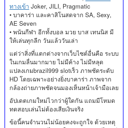
ทางเข้า
Joker, JILI, Pragmatic
• บาคาร่า และคาสิโนสดจาก SA, Sexy,
AE Seven
• พนันกีฬา อีกทั้งบอล มวย บาส เทนนิส มี
ให้เล่นทุกลีก วันแล้ววันเล่า
แต่ว่าสิ่งที่แตกต่างจากเว็บไซต์อื่นคือ ระบบ
ในเกมลื่นมากมาย ไม่มีค้าง ไม่มีหลุด
แปลงเกมbrazil999 slotเร็ว ภาพชัดระดับ
HD โดยเฉพาะอย่างยิ่งบาคาร่า ภาพจาก
กล้องถ่ายภาพชัดจนมองเห็นหน้าเจ้ามือเลย
อัปเดตเกมใหม่ไวกว่าผู้ใดกัน แถมมีโหมด
ทดสอบเล่นไม่ต้องเสียเงินจริง
ข้อนี้คนจำนวนไม่น้อยคงจะถูกใจ ด้วยเหตุ