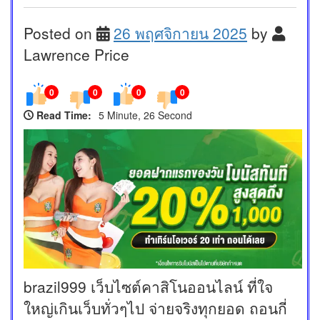
Posted on
26 พฤศจิกายน 2025
by
Lawrence Price
0
0
0
0
Read Time:
5 Minute, 26 Second
brazil999 เว็บไซต์คาสิโนออนไลน์ ที่ใจ
ใหญ่เกินเว็บทั่วๆไป จ่ายจริงทุกยอด ถอนกี่