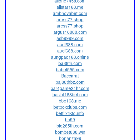
allone745s.com
allstar168.me
ambnovabet.com
aress77.shop
aress77.shop
argus16888.com
asb9999.com
audi688.com
audi688.com
aungpao168.online
ba88th.com
babet555.com
Baccarat
baj88thbz.com
bar4game24hr.com
baslot168bet.com
bbp168.me
betboxclubs.com
betflixtikto.info
bh99
bio285th.com
bombet888.win
bonanza99