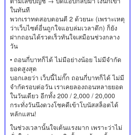
ตามเลขบัญชี → ปิดแอปกลับมา เงินก็เข้า
ในทันที
พวกเราทดสอบตอนตี 2 ด้วยนะ (เพราะเหตุ
ว่าเว็บไซต์อื่นถูกใจแอบล่มเวลาดึก) ก็ยัง
ฝากถอนได้รวดเร็วทันใจเสมือนช่วงกลาง
วัน
• ถอนกี่บาทก็ได้ ไม่มีอย่างน้อย ไม่มีจำกัด
ยอดสูงสุด
บอกเลยว่า เว็บนี้ไม่กั๊ก ถอนกี่บาทก็ได้ ไม่มี
จำกัดรอบต่อวัน เราเคยลองถอนหลายยอด
ในวันเดียว อีกทั้ง 200 / 2,000 / 20,000
กระทั่งวันนึงดวงโชคดีเข้าโบนัสสล็อตได้
หลักแสน!
ในช่วงเวลานั้นใจเต้นแรงมาก เพราะว่าไม่