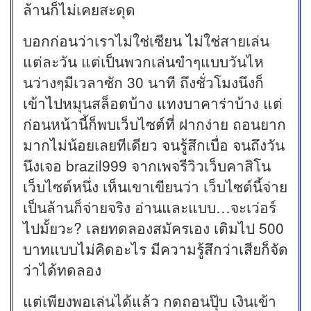
ล้านก็ไม่เคยสะดุด
บอกก่อนว่าเราไม่ใช่เซียน ไม่ใช่สายเล่น
แต่ละวัน แต่เป็นพวกเล่นขำๆแบบวันไห
นว่างๆมีเวลาซัก 30 นาที ถึงชั่วโมงนึงก็
เข้าไปหมุนสล็อตบ้าง แทงบาคาร่าบ้าง แต่
ก่อนหน้านี้ก็พบเว็บไซต์ที่ ฝากง่าย ถอนยาก
มากไม่น้อยเลยทีเดียว จนรู้สึกเบื่อ จนถึงวัน
นึงเจอ brazil999 จากเพจรีวิวเว็บคาสิโน
เว็บไซต์หนึ่ง เห็นเขาเขียนว่า เว็บไซต์นี้จ่าย
เป็นล้านก็จ่ายจริง อ่านและแบบ…จะเว่อร์
ไปมั้ยวะ? เลยทดลองสมัครเอง เติมไป 500
บาทแบบไม่คิดอะไร มีความรู้สึกว่าเสียก็จัด
ว่าได้ทดลอง
แต่เพียงพอเล่นได้แล้ว กดถอนปุ๊บ เงินเข้า