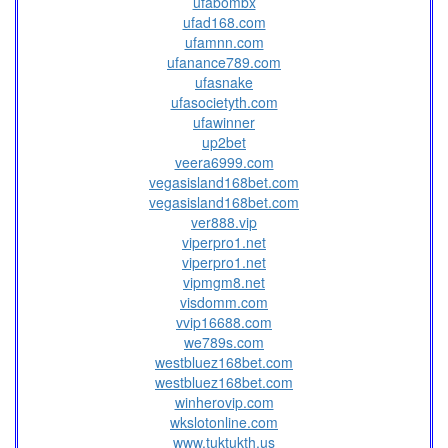
ufabombx
ufad168.com
ufamnn.com
ufanance789.com
ufasnake
ufasocietyth.com
ufawinner
up2bet
veera6999.com
vegasisland168bet.com
vegasisland168bet.com
ver888.vip
viperpro1.net
viperpro1.net
vipmgm8.net
visdomm.com
vvip16688.com
we789s.com
westbluez168bet.com
westbluez168bet.com
winherovip.com
wkslotonline.com
www.tuktukth.us