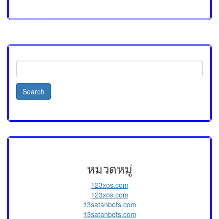
Search
for:
หมวดหมู่
123xos.com
123xos.com
13satanbets.com
13satanbets.com