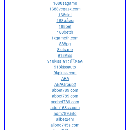
1688sagame
1688vegasx.com
168slot
168สล็อต
188bet
188betth
1xgameth.com
888pg
8lots.me
918Kiss
918kiss ดาวน์โหลด
918kissauto
9kpluss.com
ABA
ABAGroup2
abbet789.com
abbet789.com
acebet789.com
aden168ss.com
adm789.info
allbet24hr
allone745s.com