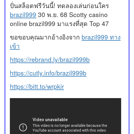
ปั่นสล็อตฟรีวันนี้! ทดลองเล่นก่อนใคร
brazil999
30 พ.ย. 68 Scotty casino
online brazil999 มาแรงที่สุด Top 47
ขอขอบคุณมากอ้างอิงจาก
brazil999 ทาง
เข้า
https://rebrand.ly/brazil999b
https://cutly.info/brazil999b
https://bitt.to/wrpkir