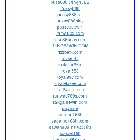
puss888 เข้าสู่ระบบ
Pussy888
pussy888fun
pussy888play
pussy888win
ramclubx.com
rasri365day.com
RENO88WIN.COM
rizzbetx.com
rocket45
rockstar66m
royal558
royal99y.com
royaleluxee.com
run24pro.com
runway789s.com
s2kgamewin.com
sagame
sagame168th
sagame168th.com
sawan888 ทดลองเล่น
sbobet168
sbotop1688.com