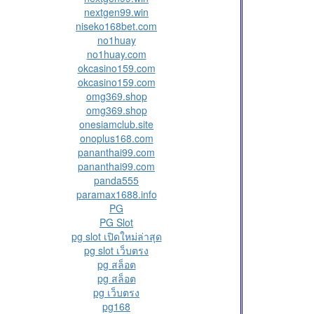
nextgen99.win
niseko168bet.com
no1huay
no1huay.com
okcasino159.com
okcasino159.com
omg369.shop
omg369.shop
onesiamclub.site
onoplus168.com
pananthai99.com
pananthai99.com
panda555
paramax1688.info
PG
PG Slot
pg slot เปิดใหม่ล่าสุด
pg slot เว็บตรง
pg สล็อต
pg สล็อต
pg เว็บตรง
pg168