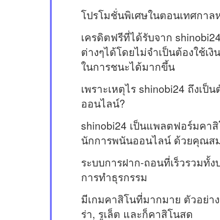
โปรโมชั่นพิเศษในตอนเทศกาลหร
เครดิตฟรีที่ได้รับจาก shinob
ต่างๆได้โดยไม่จำเป็นต้องใช้เง
ในการชนะได้มากขึ้น
เพราะเหตุไร shinobi24 ถึงเป็นตั
ออนไลน์?
shinobi24 เป็นแพลตฟอร์มคาสิโ
นักการพนันออนไลน์ ด้วยคุณสม
ระบบการฝาก-ถอนที่เร็วรวมทั้
การทำธุรกรรม
มีเกมคาสิโนที่มากมาย ตัวอย่าง
ร่า, รูเล็ต และก็คาสิโนสด