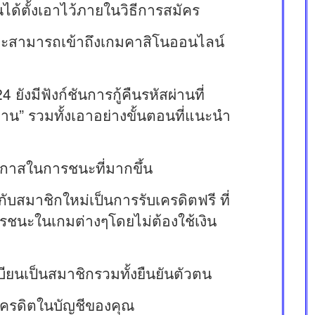
คุณได้ตั้งเอาไว้ภายในวิธีการสมัคร
คุณจะสามารถเข้าถึงเกมคาสิโนออนไลน์
ยังมีฟังก์ชันการกู้คืนรหัสผ่านที่
ผ่าน” รวมทั้งเอาอย่างขั้นตอนที่แนะนำ
อกาสในการชนะที่มากขึ้น
้กับสมาชิกใหม่เป็นการรับเครดิตฟรี ที่
ชนะในเกมต่างๆโดยไม่ต้องใช้เงิน
บียนเป็นสมาชิกรวมทั้งยืนยันตัวตน
มเครดิตในบัญชีของคุณ