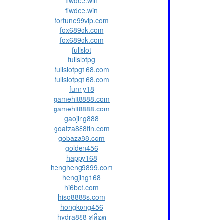
fiwdee.win
fiwdee.win
fortune99vip.com
fox689ok.com
fox689ok.com
fullslot
fullslotpg
fullslotpg168.com
fullslotpg168.com
funny18
gamehit8888.com
gamehit8888.com
gaojing888
goatza888fin.com
gobaza88.com
golden456
happy168
hengheng9899.com
hengjing168
hi6bet.com
hiso8888s.com
hongkong456
hydra888 สล็อต