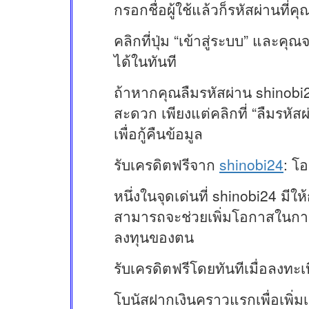
กรอกชื่อผู้ใช้แล้วก็รหัสผ่านที่
คลิกที่ปุ่ม “เข้าสู่ระบบ” และ
ได้ในทันที
ถ้าหากคุณลืมรหัสผ่าน shinobi24 
สะดวก เพียงแต่คลิกที่ “ลืมรหัส
เพื่อกู้คืนข้อมูล
รับเครดิตฟรีจาก
shinobi24
: โ
หนึ่งในจุดเด่นที่ shinobi24 มีให
สามารถจะช่วยเพิ่มโอกาสในการ
ลงทุนของตน
รับเครดิตฟรีโดยทันทีเมื่อลงทะเ
โบนัสฝากเงินคราวแรกเพื่อเพิ่