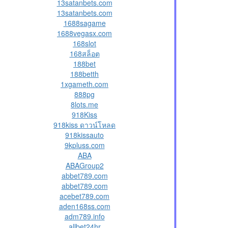
13satanbets.com
13satanbets.com
1688sagame
1688vegasx.com
168slot
168สล็อต
188bet
188betth
1xgameth.com
888pg
8lots.me
918Kiss
918kiss ดาวน์โหลด
918kissauto
9kpluss.com
ABA
ABAGroup2
abbet789.com
abbet789.com
acebet789.com
aden168ss.com
adm789.info
allbet24hr