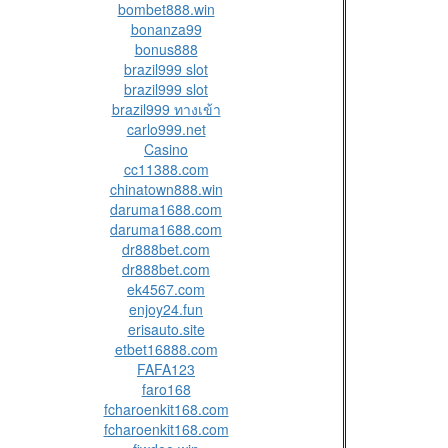
bombet888.win
bonanza99
bonus888
brazil999 slot
brazil999 slot
brazil999 ทางเข้า
carlo999.net
Casino
cc11388.com
chinatown888.win
daruma1688.com
daruma1688.com
dr888bet.com
dr888bet.com
ek4567.com
enjoy24.fun
erisauto.site
etbet16888.com
FAFA123
faro168
fcharoenkit168.com
fcharoenkit168.com