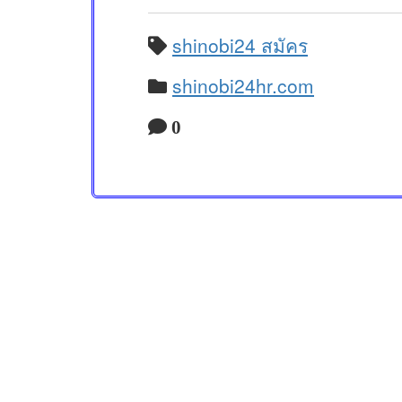
shinobi24 สมัคร
shinobi24hr.com
0