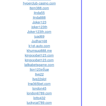
hyperclub-casino.com
item388.com
jinda55
jinda888
Joker123
joker123th
Joker123th.com
juad69
Judhai168
k1gt-auto.com
khumsup888.me
kingxxxbet123.com
kingxxxbet123.com
lalikabetsgame.com
lion123สล็อต
live22
live22slot
lnw365bet.com
london45
london6789.com
lotto432
luckycat789.com