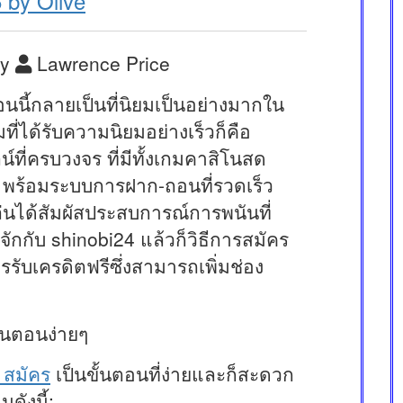
6 by Olive
y
Lawrence Price
นี้กลายเป็นที่นิยมเป็นอย่างมากใน
ี่ได้รับความนิยมอย่างเร็วก็คือ
์ที่ครบวงจร ที่มีทั้งเกมคาสิโนสด
 พร้อมระบบการฝาก-ถอนที่รวดเร็ว
้เล่นได้สัมผัสประสบการณ์การพนันที่
รู้จักกับ shinobi24 แล้วก็วิธีการสมัคร
รรับเครดิตฟรีซึ่งสามารถเพิ่มช่อง
ั้นตอนง่ายๆ
 สมัคร
เป็นขั้นตอนที่ง่ายและก็สะดวก
ดังนี้: