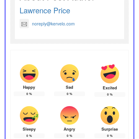
Lawrence Price
noreply@kervelo.com
Happy
Sad
Excited
0
%
0
%
0
%
Sleepy
Angry
Surprise
0
%
0
%
0
%