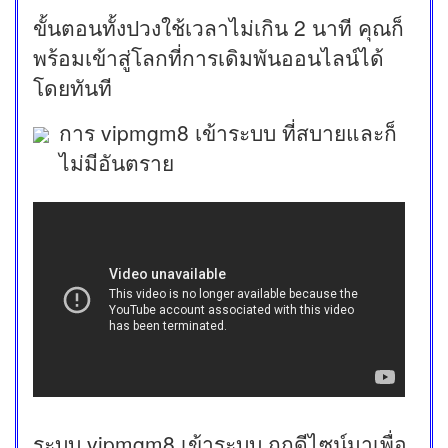
ขั้นตอนทั้งปวงใช้เวลาไม่เกิน 2 นาที คุณก็
พร้อมเข้าสู่โลกที่การเดิมพันออนไลน์ได้
โดยทันที
การ vipmgm8 เข้าระบบ ที่สบายและก็
ไม่มีอันตราย
ระบบ vipmgm8 เข้าระบบ ถูกดีไซน์มาเพื่อ