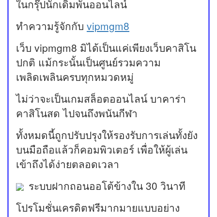
ในกรุ๊ปนักเดิมพันออนไลน์
ทำความรู้จักกับ
vipmgm8
เว็บ vipmgm8 มิได้เป็นแค่เพียงเว็บคาสิโน
ปกติ แม้กระนั้นเป็นศูนย์รวมความ
เพลิดเพลินครบทุกหมวดหมู่
ไม่ว่าจะเป็นเกมสล็อตออนไลน์ บาคาร่า
คาสิโนสด ไปจนถึงพนันกีฬา
ทั้งหมดนี้ถูกปรับปรุงให้รองรับการเล่นทั้งยัง
บนมือถือแล้วก็คอมพิวเตอร์ เพื่อให้ผู้เล่น
เข้าถึงได้ง่ายตลอดเวลา
ระบบฝากถอนออโต้ข้างใน 30 วินาที
โปรโมชั่นเครดิตฟรีมากมายแบบอย่าง