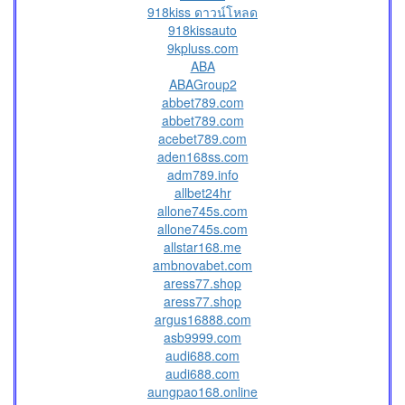
918kiss ดาวน์โหลด
918kissauto
9kpluss.com
ABA
ABAGroup2
abbet789.com
abbet789.com
acebet789.com
aden168ss.com
adm789.info
allbet24hr
allone745s.com
allone745s.com
allstar168.me
ambnovabet.com
aress77.shop
aress77.shop
argus16888.com
asb9999.com
audi688.com
audi688.com
aungpao168.online