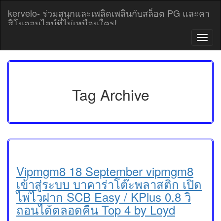
Skip
kervelo- ร่วมสนุกและเพลิดเพลินกับสล็อต PG และคา
to
สิโนออนไลน์ที่ไม่เหมือนใคร!
content
T
o
g
g
l
e
Tag Archive
n
a
v
i
g
a
t
i
Vipmgm8 18 September vipmgm8
o
เข้าสู่ระบบ บาคาร่าโต๊ะพลาสติก เปิด
n
ไพ่ไวฝาก SCB Easy / KPlus 0.8 วิ
ถอนได้ตลอดคืน Top 4 by Loyd