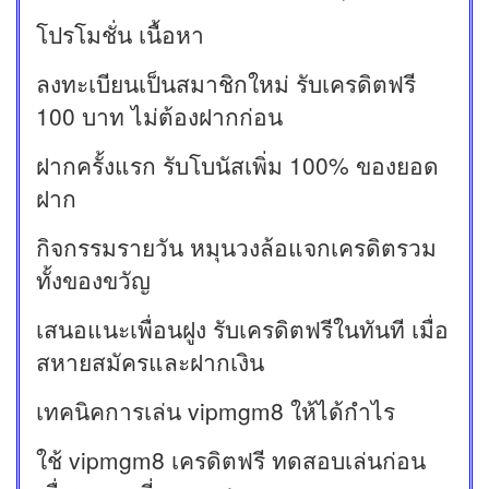
โปรโมชั่น เนื้อหา
ลงทะเบียนเป็นสมาชิกใหม่ รับเครดิตฟรี
100 บาท ไม่ต้องฝากก่อน
ฝากครั้งแรก รับโบนัสเพิ่ม 100% ของยอด
ฝาก
กิจกรรมรายวัน หมุนวงล้อแจกเครดิตรวม
ทั้งของขวัญ
เสนอแนะเพื่อนฝูง รับเครดิตฟรีในทันที เมื่อ
สหายสมัครและฝากเงิน
เทคนิคการเล่น vipmgm8 ให้ได้กำไร
ใช้ vipmgm8 เครดิตฟรี ทดสอบเล่นก่อน