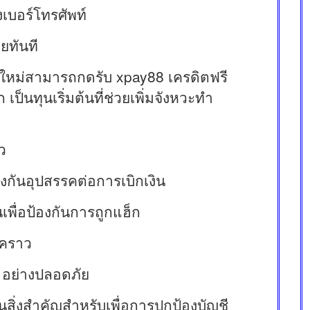
งเบอร์โทรศัพท์
ยทันที
กใหม่สามารถกดรับ xpay88 เครดิตฟรี
เป็นทุนเริ่มต้นที่ช่วยเพิ่มจังหวะทำ
ว
องกันอุปสรรคต่อการเบิกเงิน
นเพื่อป้องกันการถูกแฮ็ก
กคราว
บ อย่างปลอดภัย
นสิ่งสำคัญสำหรับเพื่อการปกป้องบัญชี