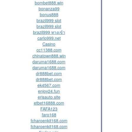
bombet888.win
bonanza99
bonus888
brazil999 slot
brazil999 slot
brazil999 ทางเข้า
carlo999.net
Casino
cc11388.com
chinatown888.win
daruma1688.com
daruma1688.com
dr888bet.com
dr888bet.com
ek4567.com
enjoy24.fun
erisauto.site
etbet16888.com
FAFA123
faro168
fcharoenkit168.com
fcharoenkit168.com