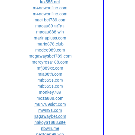
lux555.net
m4newonline.com
m4newonline.com
mac1bet789.com
macau69 สมัคร
macau888.win
marinapluss.com
mario678.club
medee989.com
megawaysbet789.com
mercyrosa168.com
mfj889xx.com
mia88th.com
mib555s.com
mib555s.com
monkey789
moza888.com
mun789slot.com
mwin9s.com
nagawaybet.com
nakoya1688.site
nbwin.me
nextgen99.win