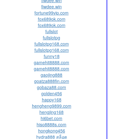
fiwdee.win
fiwdee.win
fortune99vip.com
fox689ok.com
fox689ok.com
fullslot
fullslotpg
fullslotpg168.com
fullslotpg168.com
funny18
gamehit8888.com
gamehit8888.com
gaojing888
goatza888fin.com
gobaza88.com
golden456
happy168
hengheng9899.com
hengjing168
hi6bet.com
hiso8888s.com
hongkong456
hydra888 สล็อต