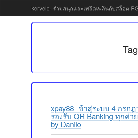
Skip
kervelo- ร่วมสนุกและเพลิดเพลินกับสล็อต P
to
content
Tag
xpay88 เข้าสู่ระบบ 4 กรกฎ
รองรับ QR Banking ทุกค่ายถ
by Danilo