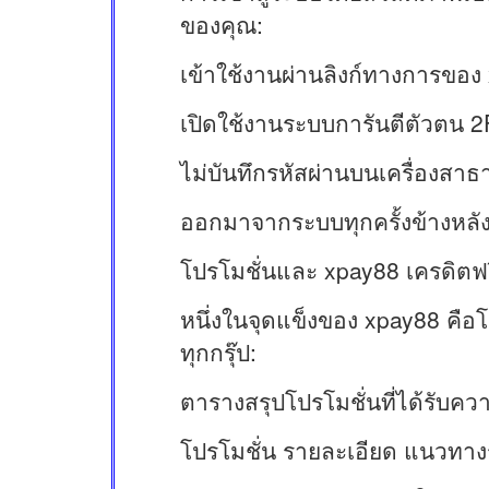
ของคุณ:
เข้าใช้งานผ่านลิงก์ทางการของ 
เปิดใช้งานระบบการันตีตัวตน 
ไม่บันทึกรหัสผ่านบนเครื่องสา
ออกมาจากระบบทุกครั้งข้างหลัง
โปรโมชั่นและ xpay88 เครดิตฟร
หนึ่งในจุดแข็งของ xpay88 คือโป
ทุกกรุ๊ป:
ตารางสรุปโปรโมชั่นที่ได้รับคว
โปรโมชั่น รายละเอียด แนวทาง