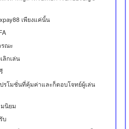
xpay88 เพียงแค่นั้น
2FA
ธารณะ
เลิกเล่น
ี
รโมชั่นที่คุ้มค่าและก็ตอบโจทย์ผู้เล่น
ามนิยม
รับ