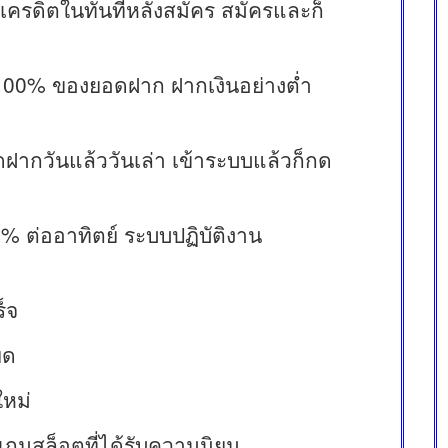
บเครดิตในทันทีหลังสมัคร สมัครและก็
 100% ของยอดฝาก ฝากเงินอย่างต่ำ
ดฝากวันแล้ววันเล่า เข้าระบบแล้วก็กด
0% ต่ออาทิตย์ ระบบปฏิบัติงาน
็จ
ยด
ใหม่
น เกมสล็อตที่ได้รับความนิยม