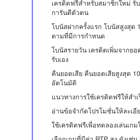
เครดิตฟรีสำหรับสมาชิกใหม่ รั
การันตีตัวตน
โบนัสฝากครั้งแรก โบนัสสูงสุด
ตามที่มีการกำหนด
โบนัสรายวัน เครดิตเพิ่มจากยอ
รับเอง
คืนยอดเสีย คืนยอดเสียสูงสุด 1
อัตโนมัติ
แนวทางการใช้เครดิตฟรีให้สำเร
อ่านข้อจำกัดโปรโมชั่นให้ละเอี
ใช้เครดิตฟรีเพื่อทดลองเล่นเกม
เลือกเกมที่มีค่า RTP สูง ดังเช่