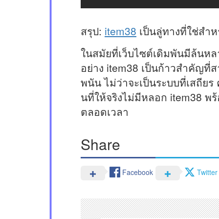
สรุป:
item38
เป็นลู่ทางที่ใช่สำ
ในสมัยที่เว็บไซต์เดิมพันมีล้น
อย่าง item38 เป็นก้าวสำคัญที่ส
พนัน ไม่ว่าจะเป็นระบบที่เสถีย
นที่ให้จริงไม่มีหลอก item38 พ
ตลอดเวลา
Share
Facebook
Twitter