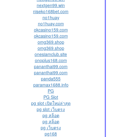
nextgen99.win
niseko168bet.com
no1huay
no1huay.com
okcasino159.com
okcasino159.com
omg369.shop
omg369.shop
onesiamclub.site
onoplus168.com
pananthai99.com
pananthai99.com
panda555
paramax1688.info
PG
PG Slot
pg slot เปิดใหม่ล่าสุด
pg slot เว็บตรง
pg สล็อต
pg สล็อต
pg เว็บตรง
pg168