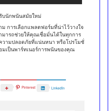
หรับนักพนันสมัยใหม่
หลาม การเลือกแพลตฟอร์มที่น่าไว้วางใจ
ามารถช่วยให้คุณเชื่อมั่นได้ในทุกการ
ร ความปลอดภัยที่แน่นหนา หรือโปรโมชั่
ร้อมเป็นพาร์ทเนอร์การพนันของคุณ
Pinterest
LinkedIn