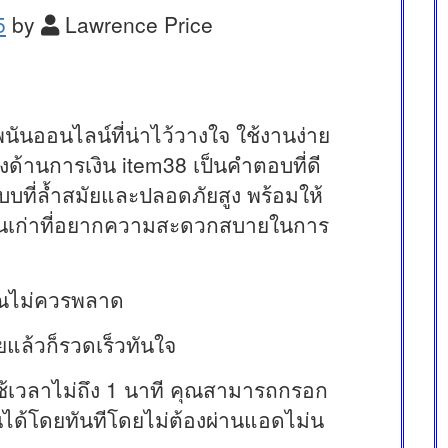
5
by
Lawrence Price
นันออนไลน์ที่น่าไว้วางใจ ใช้งานง่าย
างด้านการเงิน item38 เป็นคำตอบที่ดี
บบที่ล้ำสมัยและปลอดภัยสูง พร้อมให้
ู้เล่นเก่าที่อยากความสะดวกสบายในการ
คุณไม่ควรพลาด
ยแล้วก็รวดเร็วทันใจ
ใช้เวลาไม่ถึง 1 นาที คุณสามารถกรอก
พันได้โดยทันทีโดยไม่ต้องผ่านแอดไม่น