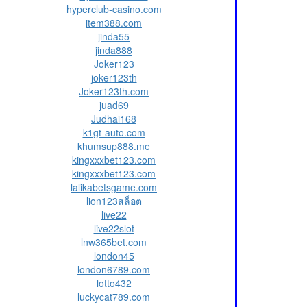
hyperclub-casino.com
item388.com
jinda55
jinda888
Joker123
joker123th
Joker123th.com
juad69
Judhai168
k1gt-auto.com
khumsup888.me
kingxxxbet123.com
kingxxxbet123.com
lalikabetsgame.com
lion123สล็อต
live22
live22slot
lnw365bet.com
london45
london6789.com
lotto432
luckycat789.com