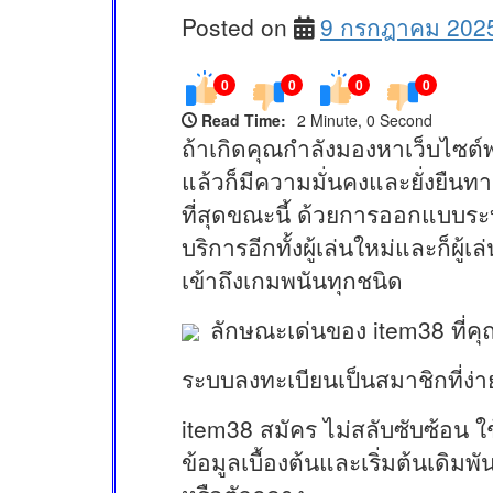
Posted on
9 กรกฎาคม 202
0
0
0
0
Read Time:
2 Minute, 0 Second
ถ้าเกิดคุณกำลังมองหาเว็บไซต์พ
แล้วก็มีความมั่นคงและยั่งยืนท
ที่สุดขณะนี้ ด้วยการออกแบบระ
บริการอีกทั้งผู้เล่นใหม่และก็ผ
เข้าถึงเกมพนันทุกชนิด
ลักษณะเด่นของ item38 ที่
ระบบลงทะเบียนเป็นสมาชิกที่ง่า
item38 สมัคร ไม่สลับซับซ้อน 
ข้อมูลเบื้องต้นและเริ่มต้นเดิม