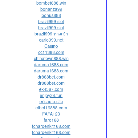
bombet888.win
bonanza99
bonus888
brazil999 slot
brazil999 slot
brazil999 ทางเข้า
carlo999.net
Casino
cc11388.com
chinatown888.win
daruma1688.com
daruma1688.com
dr888bet.com
dr888bet.com
ek4567.com
enjoy24.fun
erisauto.site
etbet16888.com
FAFA123
faro168
fcharoenkit168.com
fcharoenkit168.com