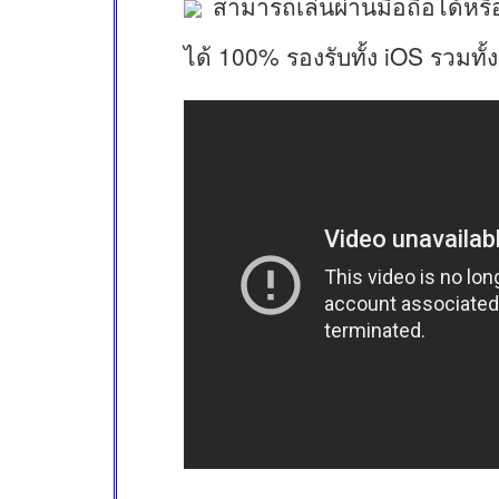
สามารถเล่นผ่านมือถือได้หรื
ได้ 100% รองรับทั้ง iOS รวมท