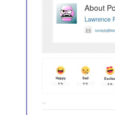
About Po
Lawrence P
noreply@ke
Happy
Sad
Excite
0
%
0
%
0
%
…