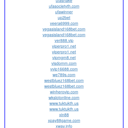
ufasnake
ufasocietyth.com
ufawinner
up2bet
veera6999.com
vegasisland168bet.com
vegasisland168bet.com
ver888.vip
viperpro1.net
viperpro1.net
vipmgm8.net
visdomm.com
vvip16688.com
we789s.com
westbluez168bet.com
westbluez168bet.com
winherovip.com
wkslotonline.com
www.tuktukth.us
www.tuktukth.us
xin88
xpay88game.com
xway.info