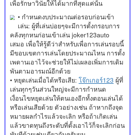
เพื่อรักษาวินัยให้ได้มากที่สุดแค่นั้น
• กำหนดงบประมาณต่อรอบก่อนเข้า
เล่น: ผู้ที่เล่นบ่อยๆจะมีการตั้งกรอบการ
คลังทุกหนก่อนเข้าเล่น joker123auto
เสมอ เพื่อให้รู้ดีว่าสำหรับเพื่อการเล่นรอบนี้
มีขอบเขตการเล่นโดยประมาณไหน การตั้ง
เพดานเอาไว้จะช่วยให้ไม่เผลอเพิ่มการเดิม
พันตามอารมณ์อีกด้วย
• หยุดเล่นเมื่อได้หรือเสีย:
โจ๊กเกอร์123
ผู้ที่
เล่นทุกๆวันส่วนใหญ่จะมีการกำหนด
เงื่อนไขหยุดเล่นให้ตนเองอีกทั้งตอนเล่นได้
หรือเล่นเสียด้วย ตัวอย่างเช่น ถ้าหากถึงจุด
หมายผลกำไรแล้วจะเลิก หรือถ้าเกิดเล่น
แล้วขาดทุนถึงระดับที่ตั้งเอาไว้ก็จะเลิกก่อน
ทันทีด้วยเช่นเดียวกันครับผม