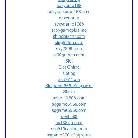
sexyauto168
sexybaccarat168.com
sexygame
sexygame1688
sexygameplus.me
shinobi24hr.com
sing55fun.com
sky2899.com
sl99games.com
Slot
Slot Online
slot pg
slot777.win
Slotgame666 เข้าสู่ระบบ
Slotxo
spbetflik888.com
sqgame555s.com
sqgame555s.com
sretthi99
ss168vip.com
ssc915casino.com
ssgame666 เข้าสู่ระบบ