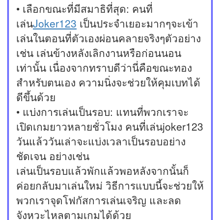
• เลือกขณะที่มีสมาธิที่สุด: คนที่
เล่น
Joker123
เป็นประจำเยอะมากๆจะเข้า
เล่นในตอนที่ตัวเองผ่อนคลายจริงๆตัวอย่าง
เช่น เล่นข้างหลังเลิกงานหรือก่อนนอน
เท่านั้น เนื่องจากทราบดีว่านี่คือขณะทอง
สำหรับตนเอง ความนิ่งจะช่วยให้คุมเบทได้
ดีขึ้นด้วย
• แบ่งการเล่นเป็นรอบ: แทนที่พวกเราจะ
เปิดเกมยาวหลายชั่วโมง คนที่เล่นjoker123
วันแล้ววันเล่าจะแบ่งเวลาเป็นรอบอย่าง
ชัดเจน อย่างเช่น
เล่นเป็นรอบแล้วพักแล้วพอหลังจากนั้นก็
ค่อยกลับมาเล่นใหม่ วิธีการแบบนี้จะช่วยให้
พวกเราจุดโฟกัสการเล่นเจริญ และลด
จังหวะไหลตามเกมได้ด้วย