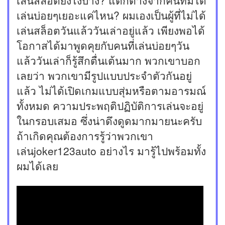
เล่นสล็อตยังไงบ้าง? แตกต่างจากคนที่มิได้
เล่นบ่อยๆเยอะแค่ไหน? ผมเองเป็นผู้ที่ไม่ได้
เล่นสล็อตวันแล้ววันเล่าอยู่แล้ว เพียงพอได้
โอกาสได้มาพูดคุยกับคนที่เล่นบ่อยๆวัน
แล้ววันเล่าก็รู้สึกตื่นเต้นมาก พวกเขาบอก
เลยว่า พวกเขามีรูปแบบประจำตัวกันอยู่
แล้ว ไม่ได้เปิดเกมแบบสุ่มหรือตามอารมณ์
ทั้งหมด ความประพฤติปฏิบัติการเล่นจะอยู่
ในกรอบเสมอ ซึ่งน่าดึงดูดมากมายนะครับ
ถ้าเกิดคุณต้องการรู้ว่าพวกเขา
เล่นjoker123auto อย่างไร มารู้ไปพร้อมทั้ง
ผมได้เลย