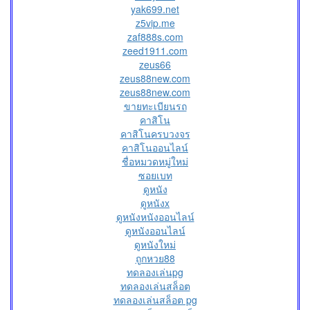
yak699.net
z5vip.me
zaf888s.com
zeed1911.com
zeus66
zeus88new.com
zeus88new.com
ขายทะเบียนรถ
คาสิโน
คาสิโนครบวงจร
คาสิโนออนไลน์
ชื่อหมวดหมู่ใหม่
ซอยเบท
ดูหนัง
ดูหนังx
ดูหนังหนังออนไลน์
ดูหนังออนไลน์
ดูหนังใหม่
ถูกหวย88
ทดลองเล่นpg
ทดลองเล่นสล็อต
ทดลองเล่นสล็อต pg