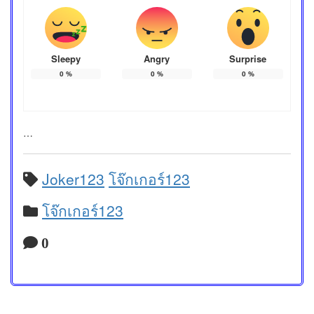
Sleepy
Angry
Surprise
0
%
0
%
0
%
…
Joker123
โจ๊กเกอร์123
โจ๊กเกอร์123
0