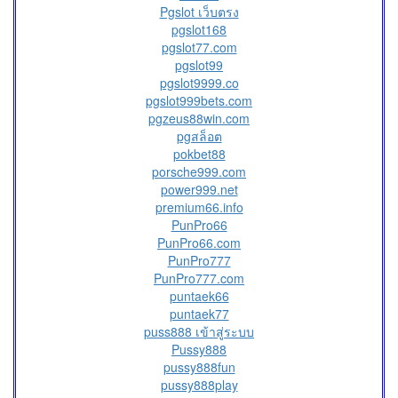
Pgslot เว็บตรง
pgslot168
pgslot77.com
pgslot99
pgslot9999.co
pgslot999bets.com
pgzeus88win.com
pgสล็อต
pokbet88
porsche999.com
power999.net
premium66.info
PunPro66
PunPro66.com
PunPro777
PunPro777.com
puntaek66
puntaek77
puss888 เข้าสู่ระบบ
Pussy888
pussy888fun
pussy888play