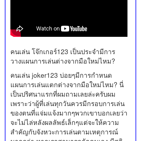
คนเล่น โจ๊กเกอร์123 เป็นประจำมีการ
วางแผนการเล่นต่างจากมือใหม่ไหม?
คนเล่น joker123 บ่อยๆมีการกำหนด
แผนการเล่นแตกต่างจากมือใหม่ไหม? นี่
เป็นปริศนาแรกที่ผมถามเลยล่ะครับผม
เพราะว่าผู้ที่เล่นทุกวันควรมีกรอบการเล่น
ของตนที่แจ่มแจ้งมากๆพวกเขาบอกเลยว่า
จะไม่ไล่หลังผลลัพธ์เล็กๆแต่จะให้ความ
สำคัญกับจังหวะการเล่นตามเหตุการณ์
มากกว่า หากเราสามารถกักคุมเอง มีสติ