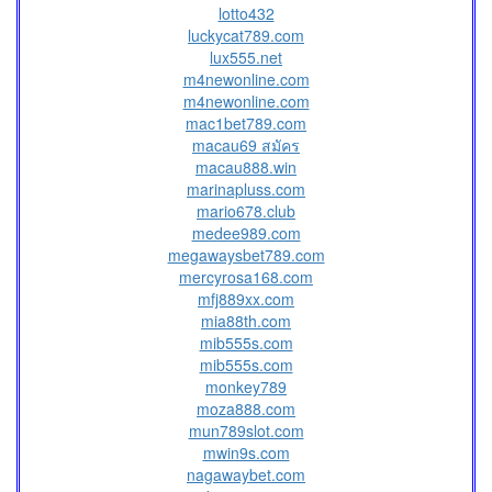
lotto432
luckycat789.com
lux555.net
m4newonline.com
m4newonline.com
mac1bet789.com
macau69 สมัคร
macau888.win
marinapluss.com
mario678.club
medee989.com
megawaysbet789.com
mercyrosa168.com
mfj889xx.com
mia88th.com
mib555s.com
mib555s.com
monkey789
moza888.com
mun789slot.com
mwin9s.com
nagawaybet.com