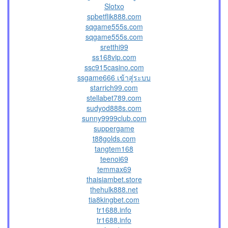
Slotxo
spbetflik888.com
sqgame555s.com
sqgame555s.com
sretthi99
ss168vip.com
ssc915casino.com
ssgame666 เข้าสู่ระบบ
starrich99.com
stellabet789.com
sudyod888s.com
sunny9999club.com
suppergame
t88golds.com
tangtem168
teenoi69
temmax69
thaisiambet.store
thehulk888.net
tia8kingbet.com
tr1688.info
tr1688.info