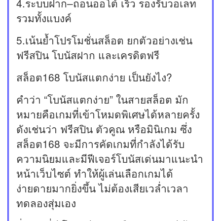
4.ระบบฝาก–ถอนออโต้ เร็ว รองรับวอเลท
รวมทั้งแบงค์
5.เน้นย้ำโปรโมชั่นสล็อต ยกตัวอย่างเช่น
ฟรีสปิน โบนัสฝาก และเครดิตฟรี
สล็อต168 โบนัสแตกง่าย เป็นยังไง?
คำว่า “โบนัสแตกง่าย” ในสายสล็อต มัก
หมายคือเกมที่เข้าโหมดพิเศษได้หลายครั้ง
ดังเช่นว่า ฟรีสปิน ตัวคูณ หรือมินิเกม ซึ่ง
สล็อต168 จะมีการคัดเกมที่กำลังได้รับ
ความนิยมและมีฟีเจอร์โบนัสเด่นมาแนะนำ
หน้าเว็บไซต์ ทำให้ผู้เล่นเลือกเกมได้
ง่ายดายมากยิ่งขึ้น ไม่ต้องเสียเวล่ำเวลา
ทดลองสุ่มเอง