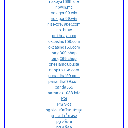
nakoya1688.site
nbwin.me
nextgen99.win
nextgen99.win
niseko168bet.com
no1huay
no1huay.com
okcasino159.com
okcasino159.com
omg369.shop
omg369.shop
onesiamclub.site
onoplus168.com
pananthai99.com
pananthai99.com
panda555
paramax1688.info
PG
PG Slot
pg slot เปิดใหม่ล่าสุด
pg slot เว็บตรง
pg สล็อต
pg สล็อต