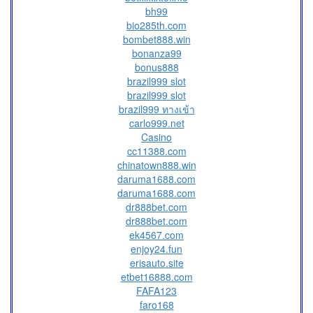
bh99
bio285th.com
bombet888.win
bonanza99
bonus888
brazil999 slot
brazil999 slot
brazil999 ทางเข้า
carlo999.net
Casino
cc11388.com
chinatown888.win
daruma1688.com
daruma1688.com
dr888bet.com
dr888bet.com
ek4567.com
enjoy24.fun
erisauto.site
etbet16888.com
FAFA123
faro168