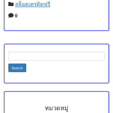
สล็อตเครดิตฟรี
0
Search
for:
หมวดหมู่