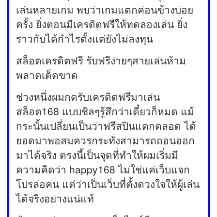
เล่นหลายเกม พบว่าเกมแตกค่อนข้างบ่อย
ครั้ง ยิ่งตอนมีเครดิตฟรีให้ทดลองเล่น ยิ่ง
ราวกับได้กำไรตั้งแต่ยังไม่ลงทุน
สล็อตเครดิตฟรี รับฟรีง่ายๆสายเล่นห้าม
พลาดเด็ดขาด
ช่วงหนึ่งผมกดรับเครดิตฟรีมาเล่น
สล็อต168 แบบชิลๆรู้สึกว่าเดี๋ยวก็หมด แม้
กระนั้นเปลี่ยนเป็นว่าฟรีสปินแตกตลอด ได้
ยอดมาพอสมควรกระทั่งสามารถถอนออก
มาได้จริง ตรงนี้เป็นจุดที่ทำให้ผมเริ่มมี
ความคิดว่า happy168 ไม่ใช่แค่เว็บแจก
โปรล่อคน แต่ว่าเป็นเว็บที่ตั้งดวงใจให้ผู้เล่น
ได้จริงอย่างแน่แท้