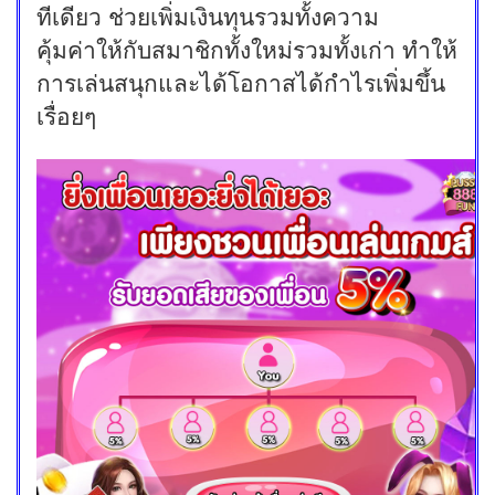
ทีเดียว ช่วยเพิ่มเงินทุนรวมทั้งความ
คุ้มค่าให้กับสมาชิกทั้งใหม่รวมทั้งเก่า ทำให้
การเล่นสนุกและได้โอกาสได้กำไรเพิ่มขึ้น
เรื่อยๆ