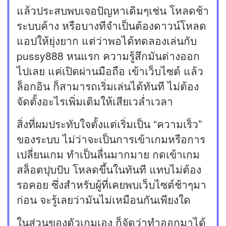
แล้วประสบพบเจอปัญหาเดิมๆเช่น โหลดช้า
ระบบค้าง หรือบางทีจำเป็นต้องดาวน์โหลด
แอปให้ยุ่งยาก แต่ว่าพอได้ทดลองเล่นกับ
pussy888 หนแรก ความรู้สึกมันต่างออก
ไปเลย แค่เปิดผ่านมือถือ เข้าเว็บไซต์ แล้ว
ล็อกอิน ก็สามารถเริ่มเล่นได้ทันที ไม่ต้อง
จัดตั้งอะไรเพิ่มเติมให้เสียเวล่ำเวลา
สิ่งที่ผมประทับใจตั้งแต่เริ่มเป็น “ความเร็ว”
ของระบบ ไม่ว่าจะเป็นการเข้าเกมหรือการ
เปลี่ยนเกม ทำเป็นลื่นมากมาย กดเข้าเกม
สล็อตปุบปับ โหลดขึ้นในทันที แทบไม่ต้อง
รอคอย ซึ่งสำหรับผู้ที่เคยพบเว็บไซต์ช้าๆมา
ก่อน จะรู้เลยว่ามันไม่เหมือนกันเพียงใด
ในส่วนของตัวเกมเอง ก็จัดว่าทำออกมาได้