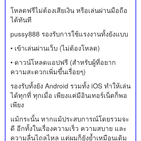
โหลดฟรีไม่ต้องเสียเงิน หรือเล่นผ่านมือถือ
ได้ทันที
pussy888 รองรับการใช้แรงงานทั้งยังแบบ
• เข้าเล่นผ่านเว็บ (ไม่ต้องโหลด)
• ดาวน์โหลดแอปฟรี (สำหรับผู้ที่อยาก
ความสะดวกเพิ่มขึ้นเรื่อยๆ)
รองรับทั้งยัง Android รวมทั้ง iOS ทำให้เล่น
ได้ทุกที่ ทุกเมื่อ เพียงแค่มีอินเทอร์เน็ตก็พอ
เพียง
แม้กระนั้น หากแม้ประสบการณ์โดยรวมจะ
ดี อีกทั้งในเรื่องความเร็ว ความสบาย และ
ความลื่นไถลไหล แต่ผมก็ยังย้ำเหมือนเดิม