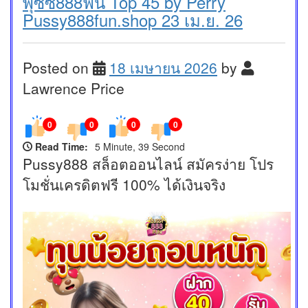
พุซซี่888ฟัน Top 45 by Perry
Pussy888fun.shop 23 เม.ย. 26
Posted on
18 เมษายน 2026
by
Lawrence Price
0
0
0
0
Read Time:
5 Minute, 39 Second
Pussy888 สล็อตออนไลน์ สมัครง่าย โปร
โมชั่นเครดิตฟรี 100% ได้เงินจริง