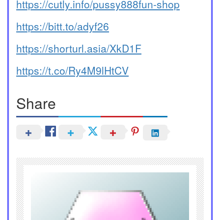
https://cutly.info/pussy888fun-shop
https://bitt.to/adyf26
https://shorturl.asia/XkD1F
https://t.co/Ry4M9lHtCV
Share