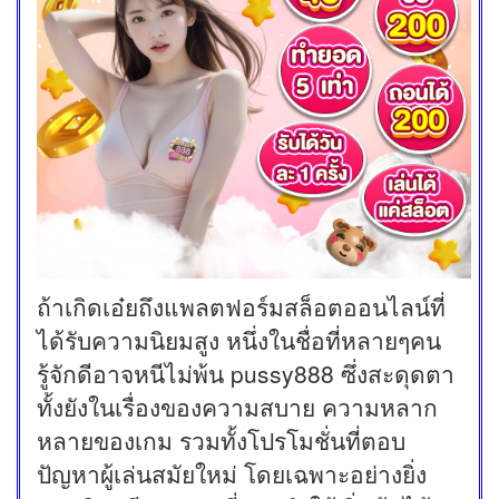
ถ้าเกิดเอ๋ยถึงแพลตฟอร์มสล็อตออนไลน์ที่
ได้รับความนิยมสูง หนึ่งในชื่อที่หลายๆคน
รู้จักดีอาจหนีไม่พ้น pussy888 ซึ่งสะดุดตา
ทั้งยังในเรื่องของความสบาย ความหลาก
หลายของเกม รวมทั้งโปรโมชั่นที่ตอบ
ปัญหาผู้เล่นสมัยใหม่ โดยเฉพาะอย่างยิ่ง