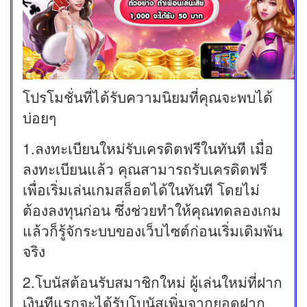
โปรโมชั่นที่ได้รับความนิยมที่คุณจะพบได้
บ่อยๆ
1.ลงทะเบียนใหม่รับเครดิตฟรีในทันที เมื่อ
ลงทะเบียนแล้ว คุณสามารถรับเครดิตฟรี
เพื่อเริ่มเล่นเกมสล็อตได้ในทันที โดยไม่
ต้องลงทุนก่อน ซึ่งช่วยทำให้คุณทดลองเกม
แล้วก็รู้จักระบบของเว็บไซต์ก่อนเริ่มเดิมพัน
จริง
2.โบนัสต้อนรับสมาชิกใหม่ ผู้เล่นใหม่ที่ฝาก
เงินทีแรกจะได้รับโบนัสเพิ่มจากยอดฝาก