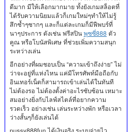
ดีมาก มีให้เลือกมากมาย ทั้งยังเกมสล็อตที่
ได้รับความนิยมแล้วก็เกมใหม่ๆทำให้ไม่รู้
สึกซ้ำๆซากๆ และก็แต่ละเกมก็มีฟีพบร์ที่
นาๆประการ ดังเช่น ฟรีสปิน
พุซซี่888
ตัว
คูณ หรือโบนัสพิเศษ ที่ช่วยเพิ่มความสนุก
ระหว่างเล่น
อีกอย่างที่ผมชอบเป็น “ความเข้าถึงง่าย” ไม่
ว่าจะอยู่ที่แห่งไหน แค่มีโทรศัพท์มือถือกับ
อินเทอร์เน็ตก็สามารถเข้าเล่นได้ในทันที
ไม่ต้องรอ ไม่ต้องตั้งค่าอะไรซับซ้อน เหมาะ
สมอย่างยิ่งกับไลฟ์สไตล์ที่อยากความ
รวดเร็ว อย่างเช่น เล่นระหว่างพัก หรือเวลา
ว่างสั้นๆก็ยังเล่นได้
pussy888fun ได้เงินจริง ระบบจ่ายไว