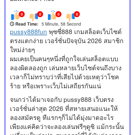
0
0
0
0
Read Time:
5 Minute, 58 Second
pussy888fun
พุซซี่888 เกมสล็อตเว็บไซต์
ตรงแตกง่าย เวอร์ชั่นปัจจุบัน 2026 สมาชิก
ใหม่ง่ายๆ
ผมเคยเป็นคนๆหนึ่งที่ถูกใจเล่นสล็อตแบบ
ลองผิดลองถูก เล่นหลายเว็บไซต์จนถึงบาง
เวลาก็ไม่ทราบว่าที่เสียไปด้วยเหตุว่าโชค
ร้าย หรือเพราะเว็บไม่เสถียรกันแน่
จนกว่าได้มาเจอกับ pussy888 เว็บตรง
เวอร์ชั่นล่าสุด 2026 ที่สหายเสนอแนะให้
ลองสมัครดู ทีแรกๆก็ไม่ได้มุ่งมาดอะไร
เพียงแค่คิดว่าจะลองเล่นฟรีๆดูซิ แม้กระนั้น