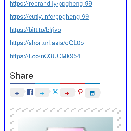
https://rebrand.ly/ppgheng-99
https://cutly.info/ppgheng-99
https://bitt.to/blrjvo
https://shorturl.asia/oQL0p
https://t.co/nO3UQMk954
Share