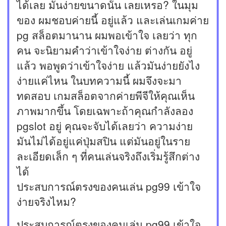
ได้เลย มันง่ายขนาดนั้น เลยเหรอ? ในมุม
ของ ผมชอบค่ายนี้ อยู่แล้ว และเล่นเกมค่าย
pg สล็อตมานาน ผมพอเข้าใจ เลยว่า ทุก
คน จะนิยามคำว่าเข้าใจง่าย ต่างกัน อยู่
แล้ว พอพูดว่าเข้าใจง่าย แล้วมันง่ายยังไง
ง่ายแค่ไหน ในบทความนี้ ผมจึงจะมา
ทดสอบ เกมสล็อตจากค่ายพีจีให้คุณเห็น
ภาพมากขึ้น โดยเฉพาะถ้าคุณกำลังลอง
pgslot อยู่ คุณจะจับได้เลยว่า ความง่าย
มันไม่ได้อยู่แค่ปุ่มสปิน แต่มันอยู่ในราย
ละเอียดเล็ก ๆ ที่คนเล่นจริงถึงเริ่มรู้สึกต่าง
ได้
ประสบการณ์ตรงของคนเล่น pg99 เข้าใจ
ง่ายจริงไหม?
ประสบการณ์ตรงของคนเล่น pg99 เข้าใจ