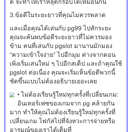
ดี จะทำให้เราหลุดกรอบได้เหมือนกัน
3.ข้อดีในระยะยาวที่คุณไม่ควรพลาด
และเมื่อคุณได้เล่นกับ pg99 ไปสักระยะ
คุณจะค้นพบข้อดีระยะยาวที่ไม่ควรมอง
ข้าม คนที่เล่นกับ pgslot มานานมักมอง
“ความเข้าใจง่าย” ไปอีกมุม ต่างจากตอน
เพิ่งเริ่มเล่นใหม่ ๆ ไปอีกสเต็ป และถ้าคุณใช้
pgslot ต่อเนื่อง คุณจะเริ่มเห็นข้อดีพวกนี้
ชัดขึ้นแบบไม่ต้องอธิบายเยอะเลย
• ไม่ต้องเรียนรู้ใหม่ทุกครั้งที่เปลี่ยนเกม:
อินเทอร์เฟซของเกมจาก pg คล้ายกัน
มาก ทำให้คุณไม่ต้องเรียนรู้ใหม่ทุกครั้งที่
เปลี่ยนเกม โฟกัสไปที่จังหวะการจ่ายหรือ
อารมณ์ของเราได้เต็มที่