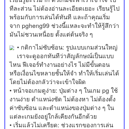
ทีละส่วน ไม่ต้องอ่านละเอียดเยอะ เรียนรู้ไป
พร้อมกับการเล่นได้ทันที และถ้าคุณเริ่ม
จาก pgheng99 ช่วงนี้แหละจะทำให้รู้สึกว่า
มันไม่ชวนเหนื่อย ตั้งแต่ต้นจริง ๆ
• กติกาไม่ซับซ้อน: รูปแบบเกมส่วนใหญ่
เราจะดูออกทันทีว่าสัญลักษณ์เป็นแบบ
ไหน ฟีเจอร์ทำงานอย่างไร ไม่มีขั้นตอน
หรือเงื่อนไขหลายชั้นให้จำ ทำให้เริ่มเล่นได้
โดยไม่ต้องกลัวว่าจะเข้าใจผิด
• หน้าจอเกมดูง่าย: ปุ่มต่าง ๆ ในเกม pg ใช้
งานง่าย ตำแหน่งชัด ไม่ต้องหา ไม่ต้องตั้ง
ค่าซับซ้อน และตำแหน่งของปุ่มต่าง ๆ ใน
แต่ละเกมยังอยู่ใกล้เคียงกันอีกด้วย
• เริ่มแล้วไม่เครียด: ช่วงแรกของการเล่น