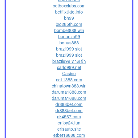
betboxclubs.com
betflixtikto.info
bh99
bio285th.com
bombet888.win
bonanza99
bonus888
brazil999 slot
brazil999 slot
brazil999 ทางเข้า
carlo999.net
Casino
cc11388.com
chinatown888.win
daruma1688.com
daruma1688.com
dr888bet.com
dr888bet.com
ek4567.com
enjoy24.fun
erisauto.site
etbet16888.com