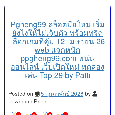
Pgheng99 สล็อตมือใหม่ เริ่ม
ยังไงให้ไม่เจ็บตัว พร้อมทริค
เลือกเกมที่คุ้ม 12 เมษายน 26
web แจกหนัก
ppgheng99.com พนัน
ออนไลน์ เว็บเปิดใหม่ ทดลอง
เล่น Top 29 by Patti
Posted on
5 กุมภาพันธ์ 2026
by
Lawrence Price
0
0
0
0