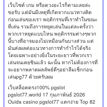
เว็บไซต์ เกม หรือดวงอะไรก็ตามเลยล่ะ
ขอรับ แต่มันมีเหตุที่เกิดจากแนวทางคิด
ก่อนเล่นของเรา พฤติกรรมที่เราทำในขณะ
ที่เล่น รวมถึงการหยุดเล่นในแต่ละครั้งว่า
พวกเราหยุดแบบไหน พฤติกรรมต่างๆพวก
นี้บางทีอาจมองไม่เหมือนกันบางส่วน แต่
มันส่งผลต่อแนวทางการทำกำไรได้จริง
โดยเฉพาะอย่างยิ่งในระยะยาวที่พวกเรา
เล่นจนเคยชินแล้ว ฉะนั้น หากไม่ต้องการที่
จะอยากพลาดผลลัพธ์ดีๆอย่าลืมเช็กก่อน
เล่นpg77 ด้วยครับผม
เว็บสล็อตตรง100% pgslot
pgslot77.world 17 กุมภาพันธ์ 2026
Ouida casino pgslot77 แตกง่าย Top 82