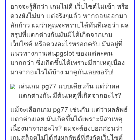
อาจจะรู้สึกว่า เกมไม่ดี เว็บไซต์ไม่เข้า หรือ
ดวงยังไม่มา แต่จริงๆแล้ว หากถอยออกมา
สักก้าว ผมว่าคุณจะทราบได้ทันทีเลยว่า ผล
สรุปที่แตกต่างกันมันมิได้เกิดจากเกม
เว็บไซต์ หรือดวงอะไรหรอกครับ มันอยู่ที่
แนวทางการเล่นpgslot ของแต่ละคน
มากกว่า ซึ่งเกิดขึ้นได้เพราะมีสาเหตุเนื่อง
มาจากอะไรได้บ้าง มาดูกันเลยขอรับ!
เล่นเกม pg77 แบบเดียวกัน แต่ว่าผล
แตกต่างกัน มีต้นเหตุที่เกิดจากอะไร?
แม้จะเลือกเกม pg77 เช่นกัน แต่ว่าผลลัพธ์
แตกต่างเลย มันเกิดขึ้นได้เพราะมีสาเหตุ
เนื่องมาจากอะไร? ผมจะต้องบอกก่อนว่า
เกมสล็อตไม่ได้ส่งผลลัพธ์ที่สังกัดเว็บไซต์