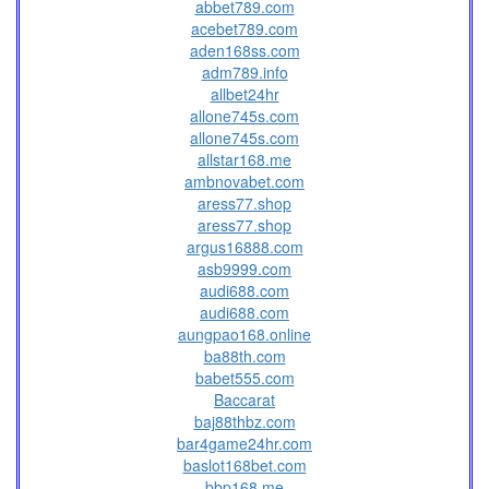
abbet789.com
acebet789.com
aden168ss.com
adm789.info
allbet24hr
allone745s.com
allone745s.com
allstar168.me
ambnovabet.com
aress77.shop
aress77.shop
argus16888.com
asb9999.com
audi688.com
audi688.com
aungpao168.online
ba88th.com
babet555.com
Baccarat
baj88thbz.com
bar4game24hr.com
baslot168bet.com
bbp168.me