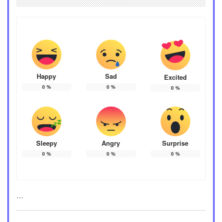
Happy
Sad
Excited
0
%
0
%
0
%
Sleepy
Angry
Surprise
0
%
0
%
0
%
…