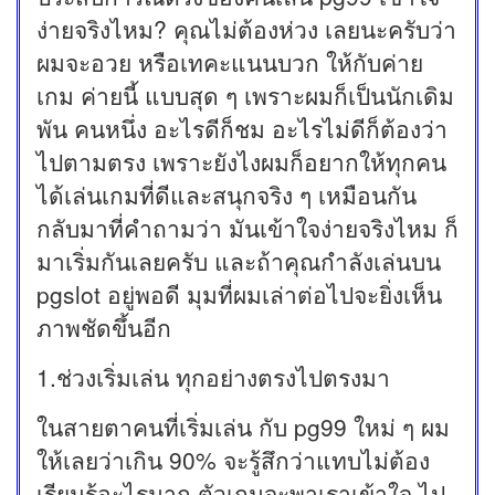
ง่ายจริงไหม? คุณไม่ต้องห่วง เลยนะครับว่า
ผมจะอวย หรือเทคะแนนบวก ให้กับค่าย
เกม ค่ายนี้ แบบสุด ๆ เพราะผมก็เป็นนักเดิม
พัน คนหนึ่ง อะไรดีก็ชม อะไรไม่ดีก็ต้องว่า
ไปตามตรง เพราะยังไงผมก็อยากให้ทุกคน
ได้เล่นเกมที่ดีและสนุกจริง ๆ เหมือนกัน
กลับมาที่คำถามว่า มันเข้าใจง่ายจริงไหม ก็
มาเริ่มกันเลยครับ และถ้าคุณกำลังเล่นบน
pgslot อยู่พอดี มุมที่ผมเล่าต่อไปจะยิ่งเห็น
ภาพชัดขึ้นอีก
1.ช่วงเริ่มเล่น ทุกอย่างตรงไปตรงมา
ในสายตาคนที่เริ่มเล่น กับ pg99 ใหม่ ๆ ผม
ให้เลยว่าเกิน 90% จะรู้สึกว่าแทบไม่ต้อง
เรียนรู้อะไรมาก ตัวเกมจะพาเราเข้าใจ ไป