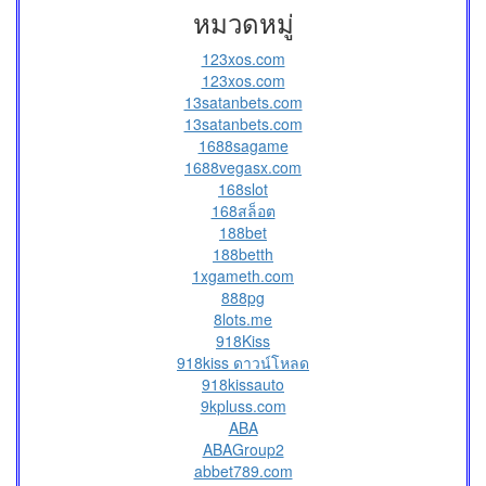
หมวดหมู่
123xos.com
123xos.com
13satanbets.com
13satanbets.com
1688sagame
1688vegasx.com
168slot
168สล็อต
188bet
188betth
1xgameth.com
888pg
8lots.me
918Kiss
918kiss ดาวน์โหลด
918kissauto
9kpluss.com
ABA
ABAGroup2
abbet789.com