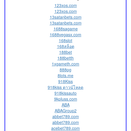
123xos.com
123xos.com
13satanbets.com
13satanbets.com
1688sagame
1688vegasx.com
168slot
168สล็อต
188bet
188betth
1xgameth.com
888pg
8lots.me
918Kiss
918kiss ดาวน์โหลด
918kissauto
9kpluss.com
ABA
ABAGroup2
abbet789.com
abbet789.com
acebet789.com