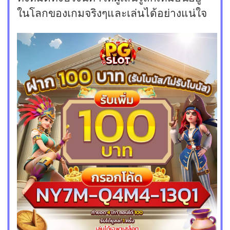
ในโลกของเกมจริงๆและเล่นได้อย่างแน่ใจ