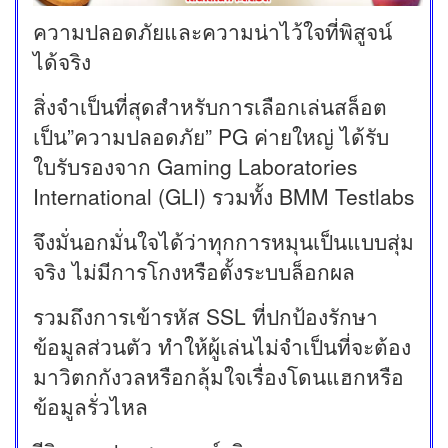
ความปลอดภัยและความน่าไว้ใจที่พิสูจน์
ได้จริง
สิ่งจำเป็นที่สุดสำหรับการเลือกเล่นสล็อต
เป็น”ความปลอดภัย” PG ค่ายใหญ่ ได้รับ
ใบรับรองจาก Gaming Laboratories
International (GLI) รวมทั้ง BMM Testlabs
จึงมั่นอกมั่นใจได้ว่าทุกการหมุนเป็นแบบสุ่ม
จริง ไม่มีการโกงหรือตั้งระบบล็อกผล
รวมถึงการเข้ารหัส SSL ที่ปกป้องรักษา
ข้อมูลส่วนตัว ทำให้ผู้เล่นไม่จำเป็นที่จะต้อง
มาวิตกกังวลหรือกลุ้มใจเรื่องโดนแฮกหรือ
ข้อมูลรั่วไหล