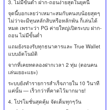
3. ไม่มีขั้นต่ำ ฝาก-ถอนง่ายสุดในยุคนี้
จุดนี้บอกเลยว่าเหมาะสมกับคนงบน้อยสุดๆ
ไม่ว่าจะมีทุนหลักสิบหรือหลักพัน ก็เล่นได้
หมด เพราะว่า PG ค่ายใหญ่เปิดระบบ ฝาก-
ถอน ไม่มีขั้นต่ำ
แถมยังรองรับทุกธนาคารและ True Wallet
แบบอัตโนมัติ
จากที่เคยทดลองฝากเวลา 2 ทุ่ม (ตอนคน
เล่นเยอะแยะ)
ระบบยังทำรายการสำเร็จภายใน 10 วินาที
แค่นั้น — เร็วกว่าที่คาดไว้มากมาย!
4. โปรโมชั่นสุดคุ้ม จัดเต็มทุกๆวัน