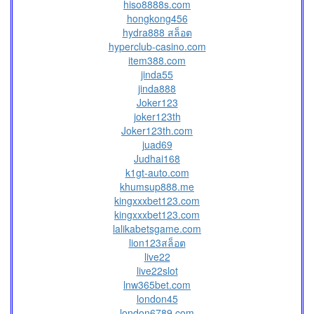
hiso8888s.com
hongkong456
hydra888 สล็อต
hyperclub-casino.com
item388.com
jinda55
jinda888
Joker123
joker123th
Joker123th.com
juad69
Judhai168
k1gt-auto.com
khumsup888.me
kingxxxbet123.com
kingxxxbet123.com
lalikabetsgame.com
lion123สล็อต
live22
live22slot
lnw365bet.com
london45
london6789.com