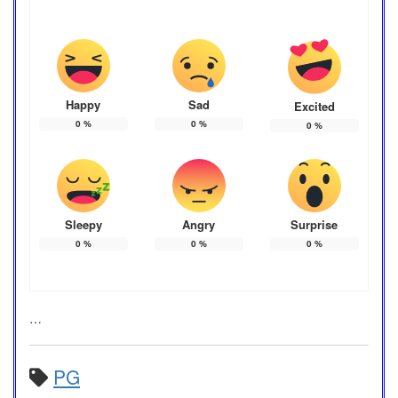
Happy
Sad
Excited
0
%
0
%
0
%
Sleepy
Angry
Surprise
0
%
0
%
0
%
…
PG