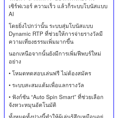
เซิร์ฟเวอร์ ความเร็ว แล้วก็ระบบโบนัสแบบ
AI
โดยยิ่งไปกว่านั้น ระบบสุ่มโบนัสแบบ
Dynamic RTP ที่ช่วยให้การจ่ายรางวัลมี
ความเที่ยงธรรมเพิ่มมากขึ้น
นอกเหนือจากนั้นยังมีการเพิ่มฟีพบร์ใหม่
อย่าง
• โหมดทดสอบเล่นฟรี ไม่ต้องสมัคร
• ระบบสะสมแต้มเพื่อแลกรางวัล
• ฟังก์ชัน “Auto Spin Smart” ที่ช่วยเลือก
จังหวะหมุนอัตโนมัติ
ทั้งหมดทั้งปวงนี้ทำให้ผู้เล่นรู้สึกเหมือนอยู่