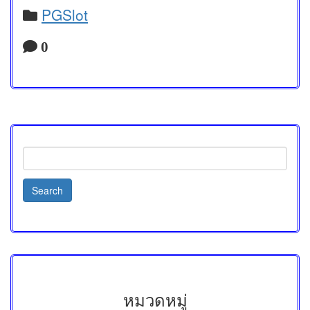
PGSlot
0
Search
for:
หมวดหมู่