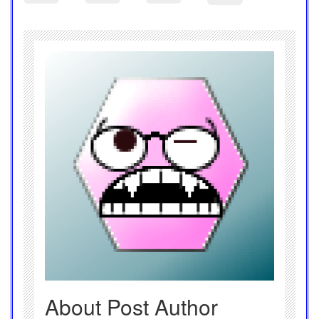
About Post Author