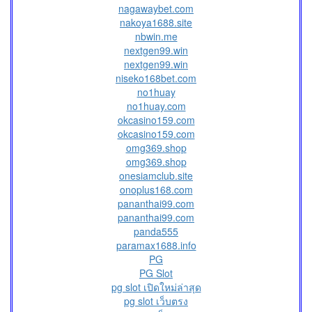
nagawaybet.com
nakoya1688.site
nbwin.me
nextgen99.win
nextgen99.win
niseko168bet.com
no1huay
no1huay.com
okcasino159.com
okcasino159.com
omg369.shop
omg369.shop
onesiamclub.site
onoplus168.com
pananthai99.com
pananthai99.com
panda555
paramax1688.info
PG
PG Slot
pg slot เปิดใหม่ล่าสุด
pg slot เว็บตรง