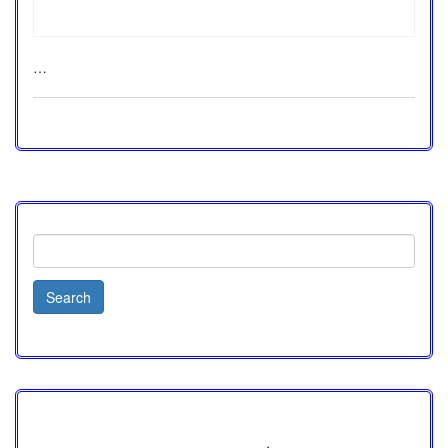
…
Search
for: