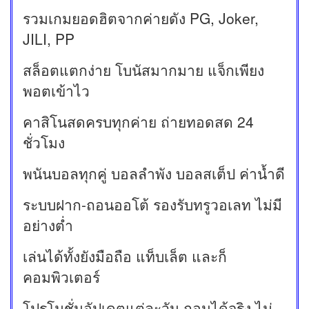
รวมเกมยอดฮิตจากค่ายดัง PG, Joker,
JILI, PP
สล็อตแตกง่าย โบนัสมากมาย แจ็กเพียง
พอตเข้าไว
คาสิโนสดครบทุกค่าย ถ่ายทอดสด 24
ชั่วโมง
พนันบอลทุกคู่ บอลลำพัง บอลสเต็ป ค่าน้ำดี
ระบบฝาก-ถอนออโต้ รองรับทรูวอเลท ไม่มี
อย่างต่ำ
เล่นได้ทั้งยังมือถือ แท็บเล็ต และก็
คอมพิวเตอร์
โปรโมชั่นอัปเดตแต่ละวัน ถอนได้จริง ไม่