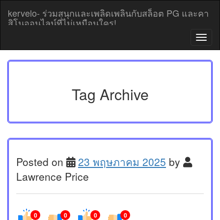
Skip
kervelo- ร่วมสนุกและเพลิดเพลินกับสล็อต PG และคา
to
สิโนออนไลน์ที่ไม่เหมือนใคร!
content
T
o
g
g
l
e
Tag Archive
n
a
v
i
g
a
t
Posted on
23 พฤษภาคม 2025
by
i
Lawrence Price
o
n
0
0
0
0