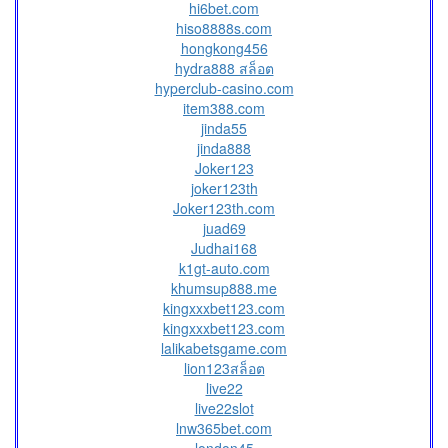
hi6bet.com
hiso8888s.com
hongkong456
hydra888 สล็อต
hyperclub-casino.com
item388.com
jinda55
jinda888
Joker123
joker123th
Joker123th.com
juad69
Judhai168
k1gt-auto.com
khumsup888.me
kingxxxbet123.com
kingxxxbet123.com
lalikabetsgame.com
lion123สล็อต
live22
live22slot
lnw365bet.com