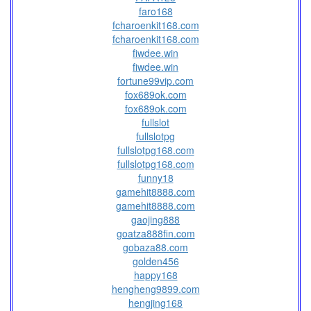
faro168
fcharoenkit168.com
fcharoenkit168.com
fiwdee.win
fiwdee.win
fortune99vip.com
fox689ok.com
fox689ok.com
fullslot
fullslotpg
fullslotpg168.com
fullslotpg168.com
funny18
gamehit8888.com
gamehit8888.com
gaojing888
goatza888fin.com
gobaza88.com
golden456
happy168
hengheng9899.com
hengjing168