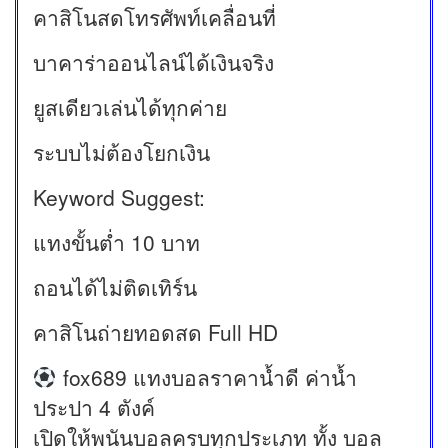
คาสิโนสดโทรศัพท์เคลื่อนที่
บาคาร่าออนไลน์ได้เงินจริง
ยูสเดียวเล่นได้ทุกค่าย
ระบบไม่ต้องโยกเงิน
Keyword Suggest:
แทงขั้นต่ำ 10 บาท
ถอนได้ไม่ติดเทิร์น
คาสิโนถ่ายทอดสด Full HD
fox689 แทงบอลราคาน้ำดี ค่าน้ำ
ประปา 4 ตังค์
เปิดให้พนันบอลครบทุกประเภท ทั้ง บอล