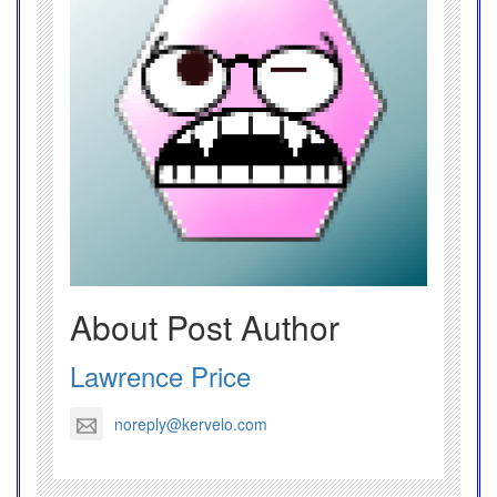
About Post Author
Lawrence Price
noreply@kervelo.com