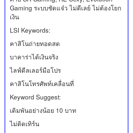
Gaming ระบบชัดแจ๋ว ไม่ดีเลย์ ไม่ต้องโยก
เงิน
LSI Keywords:
คาสิโนถ่ายทอดสด
บาคาร่าได้เงินจริง
ไลฟ์ดีลเลอร์มือโปร
คาสิโนโทรศัพท์เคลื่อนที่
Keyword Suggest:
เดิมพันอย่างน้อย 10 บาท
ไม่ติดเทิร์น