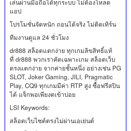
เล่นผ่านมือถือได้ทุกระบบ ไม่ต้องโหลด
แอป
โปรโมชั่นจัดหนัก ถอนได้จริง ไม่ติดเทิร์น
ทีมงานดูแล 24 ชั่วโมง
dr888 สล็อตแตกง่าย ทุกเกมลิขสิทธิ์แท้
ที่ dr888 พวกเราคัดเฉพาะเกม สล็อตเว็บ
ตรงแตกง่าย จากค่ายชั้นหนึ่ง อย่างเช่น PG
SLOT, Joker Gaming, JILI, Pragmatic
Play, CQ9 ทุกเกมมีค่า RTP สูง ซื้อฟรีสปิน
ได้ แจ็กพอเพียงตเข้าบ่อย
LSI Keywords:
สล็อตเว็บไซต์ตรงไม่ผ่านเอเย่นต์