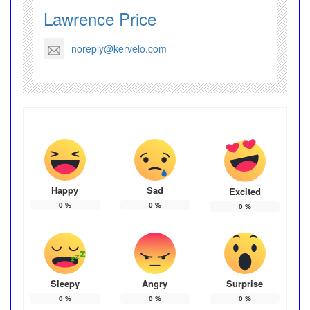
Lawrence Price
noreply@kervelo.com
Happy
Sad
Excited
0
%
0
%
0
%
Sleepy
Angry
Surprise
0
%
0
%
0
%