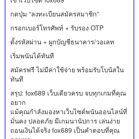
กดปุ่ม “ลงทะเบียนสมัครสมาชิก”
กรอกเบอร์โทรศัพท์ + รับรอง OTP
ตั้งรหัสผ่าน + ผูกบัญชีธนาคาร/วอเลท
เริ่มพนันได้ทันที
สมัครฟรี ไม่มีค่าใช้จ่าย พร้อมรับโบนัสใน
ทันที
สรุป: fox689 เว็บเดียวครบ จบทุกเกมที่คุณ
อยาก
แม้คุณกำลังมองหาเว็บไซต์พนันออนไลน์ที่
มั่นคง ปลอดภัย มีเกมนานัปการ เล่นง่าย
ถอนเงินได้จริง fox689 เป็นคำตอบที่คุณ