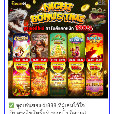
จุดเด่นของ dr888 ที่ผู้เล่นไว้ใจ
เว็บตรงลิขสิทธิ์แท้ ระบบไม่ล็อกยูส