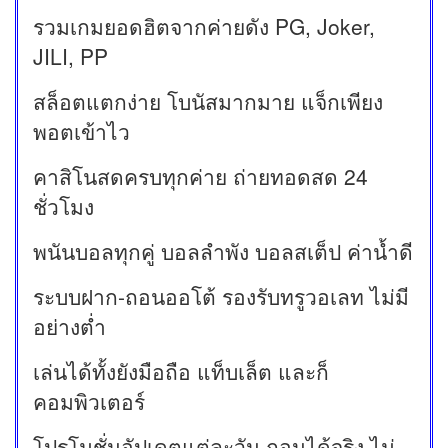
รวมเกมยอดฮิตจากค่ายดัง PG, Joker,
JILI, PP
สล็อตแตกง่าย โบนัสมากมาย แจ็กเพียง
พอตเข้าไว
คาสิโนสดครบทุกค่าย ถ่ายทอดสด 24
ชั่วโมง
พนันบอลทุกคู่ บอลลำพัง บอลสเต็ป ค่าน้ำดี
ระบบฝาก-ถอนออโต้ รองรับทรูวอเลท ไม่มี
อย่างต่ำ
เล่นได้ทั้งยังมือถือ แท็บเล็ต และก็
คอมพิวเตอร์
โปรโมชั่นอัปเดตแต่ละวัน ถอนได้จริง ไม่