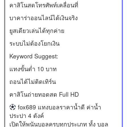
คาสิโนสดโทรศัพท์เคลื่อนที่
บาคาร่าออนไลน์ได้เงินจริง
ยูสเดียวเล่นได้ทุกค่าย
ระบบไม่ต้องโยกเงิน
Keyword Suggest:
แทงขั้นต่ำ 10 บาท
ถอนได้ไม่ติดเทิร์น
คาสิโนถ่ายทอดสด Full HD
fox689 แทงบอลราคาน้ำดี ค่าน้ำ
ประปา 4 ตังค์
เปิดให้พนันบอลครบทุกประเภท ทั้ง บอล