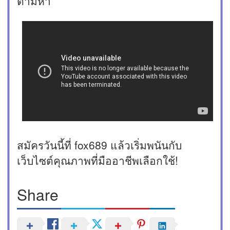
ตามหา
สมัครวันนี้ที่ fox689 แล้วเริ่มพนันกับ
เว็บไซต์คุณภาพที่มืออาชีพเลือกใช้!
Share