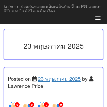
Skip
kervelo- ร่วมสนุกและเพลิดเพลินกับสล็อต PG และคา
to
สิโนออนไลน์ที่ไม่เหมือนใคร!
content
T
o
g
g
l
e
23 พฤษภาคม 2025
n
a
v
i
g
a
t
Posted on
23 พฤษภาคม 2025
by
i
Lawrence Price
o
n
0
0
0
0