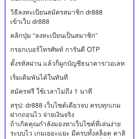
วิธีลงทะเบียนสมัครสมาชิก dr888
เข้าเว็บ dr888
คลิกปุ่ม “ลงทะเบียนเป็นสมาชิก”
กรอกเบอร์โทรศัพท์ การันตี OTP
ตั้งรหัสผ่าน แล้วก็ผูกบัญชีธนาคาร/วอเลท
เริ่มเดิมพันได้ในทันที
สมัครฟรี ใช้เวลาไม่ถึง 1 นาที
สรุป: dr888 เว็บไซต์เดียวจบ ครบทุกเกม
ฝากถอนไว จ่ายเงินจริง
ถ้าเกิดคุณกำลังมองหาเว็บไซต์ที่เล่นง่าย
ระบบไว เกมเยอะแยะ มีครบทั้งสล็อต คาสิ