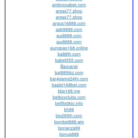
ambnovabet.com
aress77.shop
aress77.shop
argus16888.com
asb9999.com
audi688.com
audi688.com
aungpao168.online
ba88th.com
babet555.com
Baccarat
baj88thbz.com
bar4game24hr.com
baslot168bet.com
bbp168.me
betboxclubs.com
betflixtikto.info
bh99
bio285th.com
bombet888.win
bonanza99
bonus888