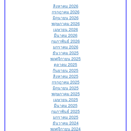
สิงหาคม 2026
กรกฎาคม 2026
มิถุนายน 2026
พฤษภาคม 2026
เมษายน 2026
มีนาคม 2026
กุมภาพันธ์ 2026
มกราคม 2026
ธันวาคม 2025
พฤศจิกายน 2025
ตุลาคม 2025
กันยายน 2025
สิงหาคม 2025
กรกฎาคม 2025
มิถุนายน 2025
พฤษภาคม 2025
เมษายน 2025
มีนาคม 2025
กุมภาพันธ์ 2025
มกราคม 2025
ธันวาคม 2024
พฤศจิกายน 2024