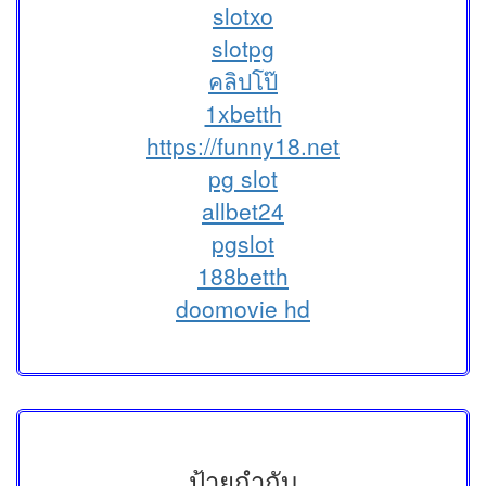
slotxo
slotpg
คลิปโป๊
1xbetth
https://funny18.net
pg slot
allbet24
pgslot
188betth
doomovie hd
ป้ายกำกับ