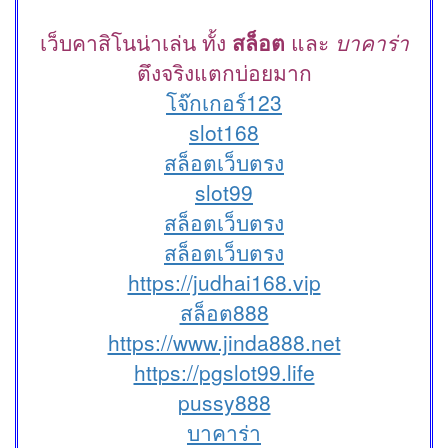
เว็บคาสิโนน่าเล่น ทั้ง
สล็อต
และ
บาคาร่า
ตึงจริงแตกบ่อยมาก
โจ๊กเกอร์123
slot168
สล็อตเว็บตรง
slot99
สล็อตเว็บตรง
สล็อตเว็บตรง
https://judhai168.vip
สล็อต888
https://www.jinda888.net
https://pgslot99.life
pussy888
บาคาร่า