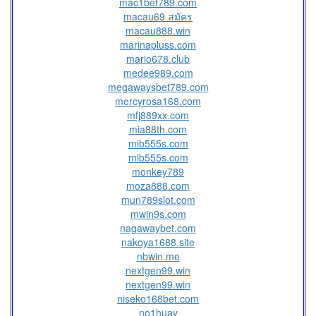
mac1bet789.com
macau69 สมัคร
macau888.win
marinapluss.com
mario678.club
medee989.com
megawaysbet789.com
mercyrosa168.com
mfj889xx.com
mia88th.com
mib555s.com
mib555s.com
monkey789
moza888.com
mun789slot.com
mwin9s.com
nagawaybet.com
nakoya1688.site
nbwin.me
nextgen99.win
nextgen99.win
niseko168bet.com
no1huay