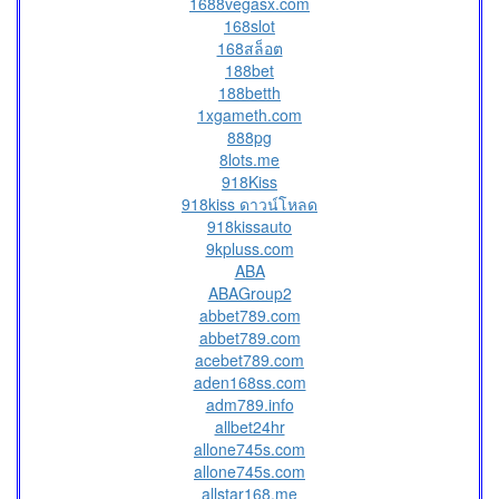
1688vegasx.com
168slot
168สล็อต
188bet
188betth
1xgameth.com
888pg
8lots.me
918Kiss
918kiss ดาวน์โหลด
918kissauto
9kpluss.com
ABA
ABAGroup2
abbet789.com
abbet789.com
acebet789.com
aden168ss.com
adm789.info
allbet24hr
allone745s.com
allone745s.com
allstar168.me