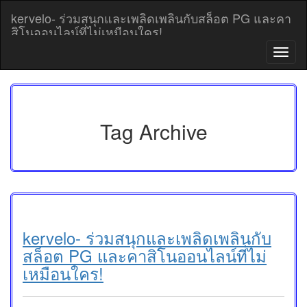
Skip
kervelo- ร่วมสนุกและเพลิดเพลินกับสล็อต PG และคา
to
สิโนออนไลน์ที่ไม่เหมือนใคร!
content
T
o
g
g
l
e
Tag Archive
n
a
v
i
g
a
t
i
kervelo- ร่วมสนุกและเพลิดเพลินกับ
o
สล็อต PG และคาสิโนออนไลน์ที่ไม่
n
เหมือนใคร!