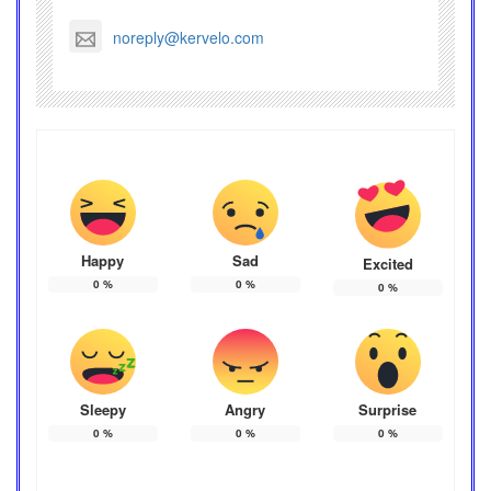
noreply@kervelo.com
Happy
Sad
Excited
0
%
0
%
0
%
Sleepy
Angry
Surprise
0
%
0
%
0
%