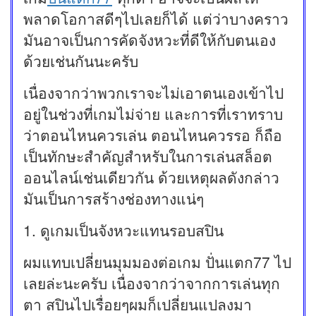
พลาดโอกาสดีๆไปเลยก็ได้ แต่ว่าบางคราว
มันอาจเป็นการคัดจังหวะที่ดีให้กับตนเอง
ด้วยเช่นกันนะครับ
เนื่องจากว่าพวกเราจะไม่เอาตนเองเข้าไป
อยู่ในช่วงที่เกมไม่จ่าย และการที่เราทราบ
ว่าตอนไหนควรเล่น ตอนไหนควรรอ ก็ถือ
เป็นทักษะสำคัญสำหรับในการเล่นสล็อต
ออนไลน์เช่นเดียวกัน ด้วยเหตุผลดังกล่าว
มันเป็นการสร้างช่องทางแน่ๆ
1. ดูเกมเป็นจังหวะแทนรอบสปิน
ผมแทบเปลี่ยนมุมมองต่อเกม ปั่นแตก77 ไป
เลยล่ะนะครับ เนื่องจากว่าจากการเล่นทุก
ตา สปินไปเรื่อยๆผมก็เปลี่ยนแปลงมา