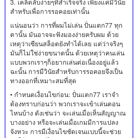
3. เคล็ดลับง่ายๆที่สำเร็จจริง เพียงแค่มีวินัย
สำหรับเพื่อการรอคอยเท่านั้น
แน่นอนว่า การที่ผมไม่เล่น ปั่นแตก77 ทุก
ตานั้น มันอาจจะฟังมองง่ายครับผม ด้วย
เหตุว่าเซียนสล็อตยังทำได้เลย แต่ว่าจริงๆ
มันก็ไม่ใช่ง่ายขนาดนั้น ด้วยเหตุว่าคนเล่น
แบบพวกเราๆก็อยากเล่นต่อเนื่องอยู่แล้ว
ฉะนั้น การมีวินัยสำหรับการรอคอยจึงเป็น
ทางออกที่เหมาะสมที่สุด
• กำหนดเงื่อนไขก่อน: ปั่นแตก77 เราจำ
ต้องทราบก่อนว่า พวกเราจะเข้าเล่นตอน
ไหนบ้าง ดังเช่นว่า จะเล่นเมื่อเห็นสัญญาณ
บางอย่าง หรือจะเล่นเมื่อเกมมีการแปลง
จังหวะ การมีเงื่อนไขชัดเจนแบบนี้จะช่วย