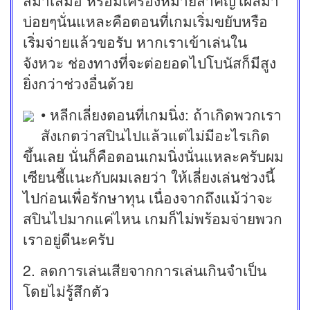
บ่อยๆนั่นแหละคือตอนที่เกมเริ่มขยับหรือ
เริ่มจ่ายแล้วขอรับ หากเราเข้าเล่นใน
จังหวะ ช่องทางที่จะต่อยอดไปโบนัสก็มีสูง
ยิ่งกว่าช่วงอื่นด้วย
• หลีกเลี่ยงตอนที่เกมนิ่ง: ถ้าเกิดพวกเรา
สังเกตว่าสปินไปแล้วแต่ไม่มีอะไรเกิด
ขึ้นเลย นั่นก็คือตอนเกมนิ่งนั่นแหละครับผม
เซียนชี้แนะกับผมเลยว่า ให้เลี่ยงเล่นช่วงนี้
ไปก่อนเพื่อรักษาทุน เนื่องจากถึงแม้ว่าจะ
สปินไปมากแค่ไหน เกมก็ไม่พร้อมจ่ายพวก
เราอยู่ดีนะครับ
2. ลดการเล่นเสียจากการเล่นเกินจำเป็น
โดยไม่รู้สึกตัว