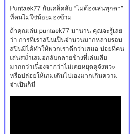
Puntaek77 กับเคล็ดลับ “ไม่ต้องเล่นทุกตา”
ที่คนไม่ใช่น้อยมองข้าม
ถ้าคุณเล่น puntaek77 มานาน คุณจะรู้เลย
ว่า การที่เราสปินเป็นจำนวนมากหลายรอบ
สปินมิได้ทำให้พวกเราดีกว่าเสมอ บ่อยที่คน
เล่นสม่ำเสมอกลับกลายข้างที่เล่นเสีย
มากกว่าเนื่องจากว่าไม่เคยหยุดดูจังหวะ
หรือปล่อยให้เกมเดินไปเองมากเกินความ
จำเป็นก็มี