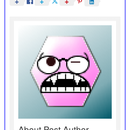
About Post Author