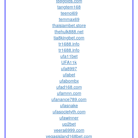
t88golds.com
tangtem168
teenoi69
temmax69
thaisiambet.store
thehulk888.net
tia8kingbet.com
tr1688.info
tr1688.info
ufa11bet
UFA11k
ufa8997
ufabet
ufabombx
ufad168.com
ufamnn.com
ufanance789.com
ufasnake
ufasocietyth.com
ufawinner
up2bet
veera6999.com
vegasisland168bet.com