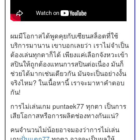
ผมมีโอกาสได้พูดคุยกับเซียนสล็อตที่ใช้
บริการมานาน เขาบอกเลยว่า เราไม่จำเป็น
ต้องเล่นทุกตาก็ได้ เพียงแค่เลือกจังหวะเข้า
สปินให้ถูกต้องแทนการสปินต่อเนื่อง มันก็
ช่วยได้มากเช่นเดียวกัน มันจะเป็นอย่างงั้น
จริงไหม? ในเนื้อหานี้ เราจะมาหาคำตอบ
กัน!
การไม่เล่นเกม puntaek77 ทุกตา เป็นการ
เสียโอกาสหรือการผลิตช่องทางกันแน่?
คนจำนวนไม่น้อยอาจมองว่าการไม่เล่น
เกม
ปั่นแตก77
ทุกตา อาจจะเป็นผลให้