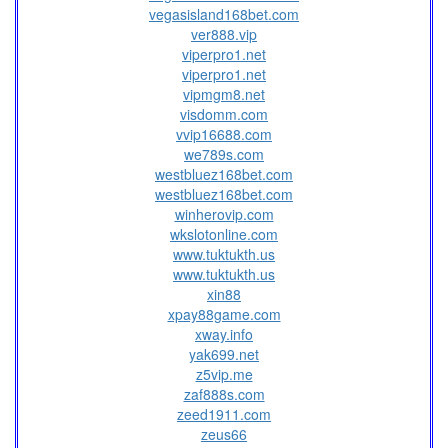
vegasisland168bet.com
ver888.vip
viperpro1.net
viperpro1.net
vipmgm8.net
visdomm.com
vvip16688.com
we789s.com
westbluez168bet.com
westbluez168bet.com
winherovip.com
wkslotonline.com
www.tuktukth.us
www.tuktukth.us
xin88
xpay88game.com
xway.info
yak699.net
z5vip.me
zaf888s.com
zeed1911.com
zeus66