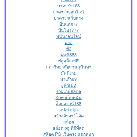
บาคาร่า168
บาคาร่าออนไลน์
บาคาร่าเว็บตรง
ปั่นแตก77
ปันโปร777
พนันออนไลน์
พอต
พีจี
พุซซี่888
ฟลูสล็อตพีจี
มหาวิทยาลัยสวนสุนันทา
มันนี่เกม
มาเก๊า69
ยูฟ่าเบท
รวมเกมสล็อต
รับทำเว็บพนัน
ล็อกดาวน์168
สปอร์ตบุ๊ก
สร้างคิวอาร์โค้ด
สล็อต
สล็อต pg ที่ดีที่สุด
สล็อต PG เว็บตรง แตกหนัก