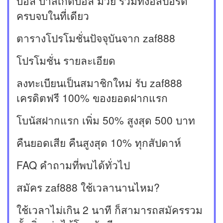
บอล บาสเกตบอล มวย รวมทั้งอีสปอร์ต
ครบจบในที่เดียว
ตารางโปรโมชั่นปัจจุบันจาก zaf888
โปรโมชั่น รายละเอียด
ลงทะเบียนเป็นสมาชิกใหม่ รับ zaf888
เครดิตฟรี 100% ของยอดฝากแรก
โบนัสฝากแรก เพิ่ม 50% สูงสุด 500 บาท
คืนยอดเสีย คืนสูงสุด 10% ทุกสัปดาห์
FAQ คำถามที่พบได้ทั่วไป
สมัคร zaf888 ใช้เวลานานไหม?
ใช้เวลาไม่เกิน 2 นาที ก็สามารถสมัครรวม