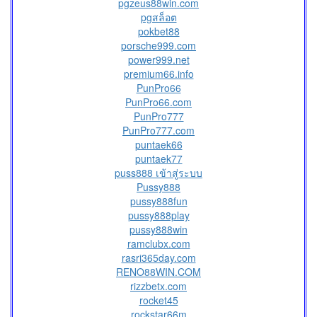
pgzeus88win.com
pgสล็อต
pokbet88
porsche999.com
power999.net
premium66.info
PunPro66
PunPro66.com
PunPro777
PunPro777.com
puntaek66
puntaek77
puss888 เข้าสู่ระบบ
Pussy888
pussy888fun
pussy888play
pussy888win
ramclubx.com
rasri365day.com
RENO88WIN.COM
rizzbetx.com
rocket45
rockstar66m