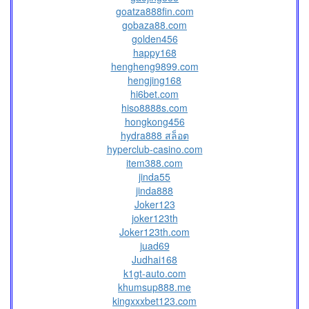
goatza888fin.com
gobaza88.com
golden456
happy168
hengheng9899.com
hengjing168
hi6bet.com
hiso8888s.com
hongkong456
hydra888 สล็อต
hyperclub-casino.com
item388.com
jinda55
jinda888
Joker123
joker123th
Joker123th.com
juad69
Judhai168
k1gt-auto.com
khumsup888.me
kingxxxbet123.com