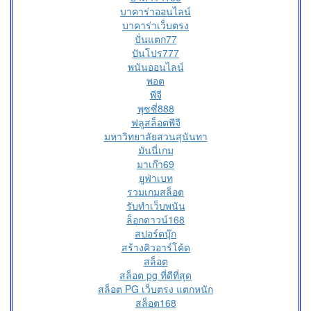
บาคาร่าออนไลน์
บาคาร่าเว็บตรง
ปั่นแตก77
ปันโปร777
พนันออนไลน์
พอต
พีจี
พุซซี่888
ฟลูสล็อตพีจี
มหาวิทยาลัยสวนสุนันทา
มันนี่เกม
มาเก๊า69
ยูฟ่าเบท
รวมเกมสล็อต
รับทำเว็บพนัน
ล็อกดาวน์168
สปอร์ตบุ๊ก
สร้างคิวอาร์โค้ด
สล็อต
สล็อต pg ที่ดีที่สุด
สล็อต PG เว็บตรง แตกหนัก
สล็อต168