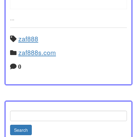
…
zaf888
zaf888s.com
0
Search
for: