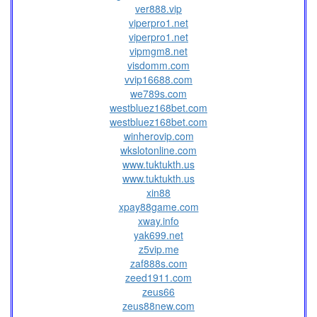
ver888.vip
viperpro1.net
viperpro1.net
vipmgm8.net
visdomm.com
vvip16688.com
we789s.com
westbluez168bet.com
westbluez168bet.com
winherovip.com
wkslotonline.com
www.tuktukth.us
www.tuktukth.us
xin88
xpay88game.com
xway.info
yak699.net
z5vip.me
zaf888s.com
zeed1911.com
zeus66
zeus88new.com