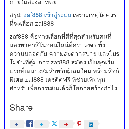
ภายในสองอาทิตย์
สรุป:
zaf888 เข้าสู่ระบบ
เพราะเหตุใดควร
ที่จะเลือก zaf888
zaf888 คือทางเลือกที่ดีที่สุดสำหรับคนที่
มองหาคาสิโนออนไลน์ที่ครบวงจร ทั้ง
ความปลอดภัย ความสะดวกสบาย และโปร
โมชั่นที่คุ้ม การ zaf888 สมัคร เป็นจุดเริ่ม
แรกที่เหมาะสมสำหรับผู้เล่นใหม่ พร้อมสิทธิ
พิเศษ zaf888 เครดิตฟรี ที่ช่วยเพิ่มทุน
สำหรับเพื่อการเล่นแล้วก็โอกาสสร้างกำไร
Share