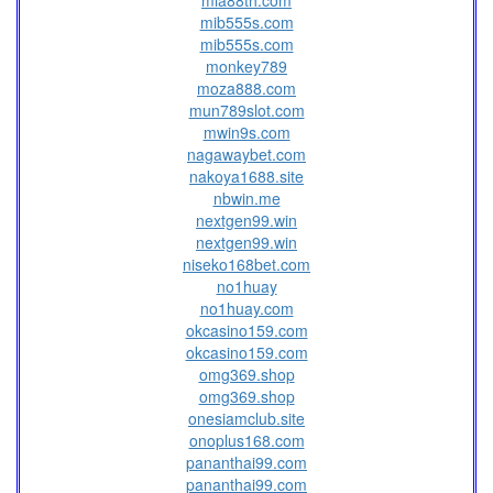
mia88th.com
mib555s.com
mib555s.com
monkey789
moza888.com
mun789slot.com
mwin9s.com
nagawaybet.com
nakoya1688.site
nbwin.me
nextgen99.win
nextgen99.win
niseko168bet.com
no1huay
no1huay.com
okcasino159.com
okcasino159.com
omg369.shop
omg369.shop
onesiamclub.site
onoplus168.com
pananthai99.com
pananthai99.com