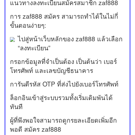
แนวทางลงทะเบียนสมัครสมาชิก zaf888
การ zaf888 สมัคร สามารถทำได้ในไม่กี่
ขั้นตอนง่ายๆ:
ไปสู่หน้าเว็บหลักของ zaf888 แล้วเลือก
“ลงทะเบียน”
กรอกข้อมูลที่จำเป็นต้อง เป็นต้นว่า เบอร์
โทรศัพท์ และเลขบัญชีธนาคาร
การันตีรหัส OTP ที่ส่งไปยังเบอร์โทรศัพท์
ล็อกอินเข้าสู่ระบบรวมทั้งเริ่มเดิมพันได้
ทันที
ผู้ที่พึงพอใจสามารถดูกรยละเอียดเพิ่มอีก
พอดี สมัคร zaf888