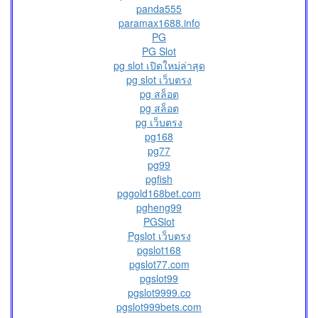
panda555
paramax1688.info
PG
PG Slot
pg slot เปิดใหม่ล่าสุด
pg slot เว็บตรง
pg สล็อต
pg สล็อต
pg เว็บตรง
pg168
pg77
pg99
pgfish
pggold168bet.com
pgheng99
PGSlot
Pgslot เว็บตรง
pgslot168
pgslot77.com
pgslot99
pgslot9999.co
pgslot999bets.com