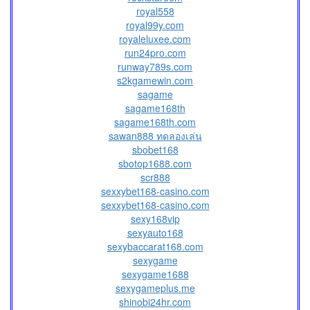
royal558
royal99y.com
royaleluxee.com
run24pro.com
runway789s.com
s2kgamewin.com
sagame
sagame168th
sagame168th.com
sawan888 ทดลองเล่น
sbobet168
sbotop1688.com
scr888
sexxybet168-casino.com
sexxybet168-casino.com
sexy168vip
sexyauto168
sexybaccarat168.com
sexygame
sexygame1688
sexygameplus.me
shinobi24hr.com