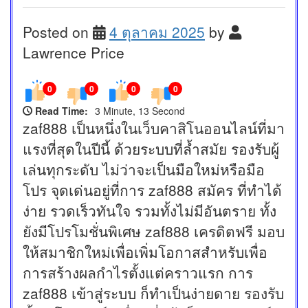
Posted on
4 ตุลาคม 2025
by
Lawrence Price
0
0
0
0
Read Time:
3 Minute, 13 Second
zaf888 เป็นหนึ่งในเว็บคาสิโนออนไลน์ที่มา
แรงที่สุดในปีนี้ ด้วยระบบที่ล้ำสมัย รองรับผู้
เล่นทุกระดับ ไม่ว่าจะเป็นมือใหม่หรือมือ
โปร จุดเด่นอยู่ที่การ zaf888 สมัคร ที่ทำได้
ง่าย รวดเร็วทันใจ รวมทั้งไม่มีอันตราย ทั้ง
ยังมีโปรโมชั่นพิเศษ zaf888 เครดิตฟรี มอบ
ให้สมาชิกใหม่เพื่อเพิ่มโอกาสสำหรับเพื่อ
การสร้างผลกำไรตั้งแต่คราวแรก การ
zaf888 เข้าสู่ระบบ ก็ทำเป็นง่ายดาย รองรับ