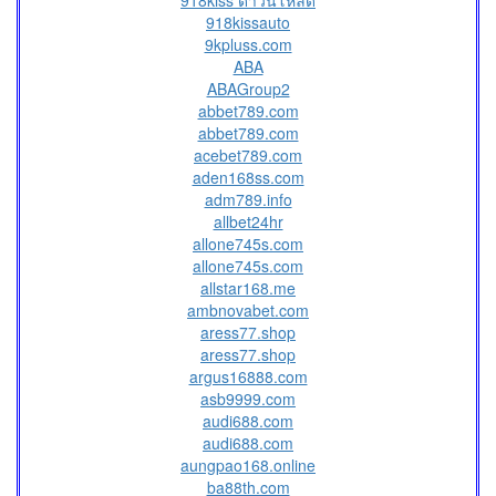
918kiss ดาวน์โหลด
918kissauto
9kpluss.com
ABA
ABAGroup2
abbet789.com
abbet789.com
acebet789.com
aden168ss.com
adm789.info
allbet24hr
allone745s.com
allone745s.com
allstar168.me
ambnovabet.com
aress77.shop
aress77.shop
argus16888.com
asb9999.com
audi688.com
audi688.com
aungpao168.online
ba88th.com