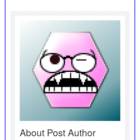
About Post Author