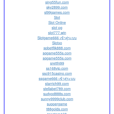
sing55fun.com
sky2899.com
sl99games.com
Slot
Slot Online
slot pg
slot777.win
Slotgame666 เข้าสู่ระบบ
Slotxo
spbetflik888.com
sqgame555s.com
sqgame555s.com
sretthi99
ss168vip.com
ssc915casino.com
ssgame666 เข้าสู่ระบบ
starrich99.com
stellabet789.com
sudyod888s.com
sunny9999club.com
suppergame
t88golds.com