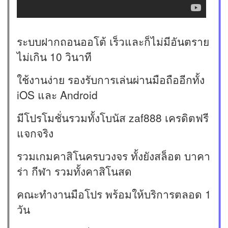
ระบบฝากถอนออโต้ เร็วและก็ไม่มีอันตราย
ไม่เกิน 10 วินาที
ใช้งานง่าย รองรับการเล่นผ่านมือถืออีกทั้ง
iOS และ Android
มีโปรโมชั่นรวมทั้งโบนัส zaf888 เครดิตฟรี
แจกจริง
รวมเกมคาสิโนครบวงจร ทั้งยังสล็อต บาคา
ร่า กีฬา รวมทั้งคาสิโนสด
คณะทำงานมือโปร พร้อมให้บริการตลอด 1
วัน