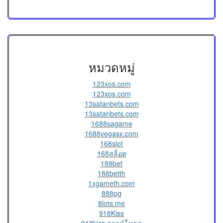
หมวดหมู่
123xos.com
123xos.com
13satanbets.com
13satanbets.com
1688sagame
1688vegasx.com
168slot
168สล็อต
188bet
188betth
1xgameth.com
888pg
8lots.me
918Kiss