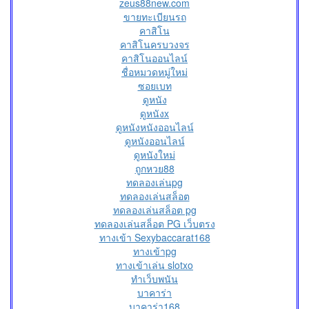
zeus88new.com
ขายทะเบียนรถ
คาสิโน
คาสิโนครบวงจร
คาสิโนออนไลน์
ชื่อหมวดหมู่ใหม่
ซอยเบท
ดูหนัง
ดูหนังx
ดูหนังหนังออนไลน์
ดูหนังออนไลน์
ดูหนังใหม่
ถูกหวย88
ทดลองเล่นpg
ทดลองเล่นสล็อต
ทดลองเล่นสล็อต pg
ทดลองเล่นสล็อต PG เว็บตรง
ทางเข้า Sexybaccarat168
ทางเข้าpg
ทางเข้าเล่น slotxo
ทำเว็บพนัน
บาคาร่า
บาคาร่า168