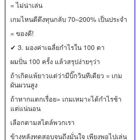
= ไม่น่าเล่น
เกมไหนดีดึงทุนกลับ 70–200% เป็นประจำ
= ของดี!
✔ 3. มองค่าเฉลี่ยกำไรใน 100 ตา
ผมปั่น 100 ครั้ง แล้วสรุปง่ายๆว่า
ถ้าเกิดแพ้ยาวแต่ว่ามีบิ๊กวินทีเดียว = เกม
ผันผวนสูง
ถ้าหากแตกเรื่อย= เกมเหมาะได้กำไรช้า
แต่แน่นอน
เลือกตามสไตล์พวกเรา
ข้างหลังทดสอบจนถึงมั่นใจ เพียงพอไปเล่น