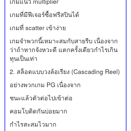
เกมแนว multiplier
เกมที่มีฟีเจอร์ซื้อฟรีสปินได้
เกมที่ scatter เข้าง่าย
เกมจำพวกนี้เหมาะสมกับสายรีบ เนื่องจาก
ว่าถ้าหากจังหวะดี แตกครั้งเดียวกำไรเกิน
ทุนเป็นเท่า
2. สล็อตแบบวงล้อเรียง (Cascading Reel)
อย่างพวกเกม PG เนื่องจาก
ชนะแล้วตัวต่อไปเข้าต่อ
คอมโบติดกันบ่อยมาก
กำไรสะสมไวมาก