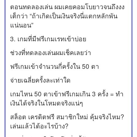
ตอนทดลองเล่น ผมเคยคอมโบยาวจนถึงงง
เต็กว่า “ถ้าเกิดเป็นเงินจริงนี่แตกหลักพัน
แน่นอน”
3. เกมที่มีฟรีเกมเรทเข้าบ่อย
ช่วงที่ทดลองเล่นผมเช็คเลยว่า
ฟรีเกมเข้าจำนวนกี่ครั้งใน 50 ตา
จ่ายเฉลี่ยครั้งละเท่าใด
เกมไหน 50 ตาเข้าฟรีเกมเกิน 3 ครั้ง = ทำ
เงินได้จริงในโหมดจริงแน่ๆ
สล็อต เครดิตฟรี สมาชิกใหม่ คุ้มจริงไหม?
เล่นแล้วได้อะไรบ้าง?