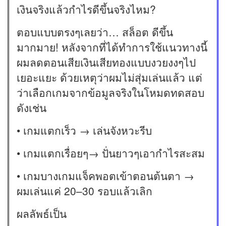
เงินจริงแล้วกำไรดีขึ้นจริงไหม?
ตอบแบบตรงๆเลยว่า… สล็อต ดีขึ้น
มากมาย! หลังจากที่ได้ทำการใช้แนวทางนี้
ผมลดตอนเสียเงินเสียทองแบบงวยงงๆไป
เยอะแยะ ด้วยเหตุว่าผมไม่สุ่มเล่นแล้ว แต่
ว่าเลือกเกมจากข้อมูลจริงในโหมดทดสอบ
ดังเช่น
• เกมแตกเร็ว → เล่นจังหวะรีบ
• เกมแตกเรื่อยๆ→ ปั่นยาวๆเอากำไรสะสม
• เกมบางเกมแจ็คพอตเข้าตอนต้นตา →
ผมเล่นแค่ 20–30 รอบแล้วเลิก
ผลลัพธ์เป็น