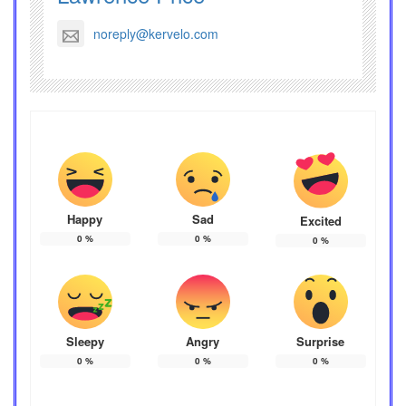
noreply@kervelo.com
Happy
Sad
Excited
0
%
0
%
0
%
Sleepy
Angry
Surprise
0
%
0
%
0
%