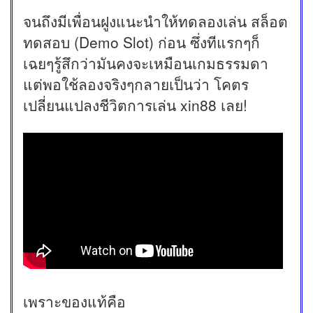
จนถึงมีเพื่อนฝูงแนะนำให้ทดลองเล่น สล็อต
ทดสอบ (Demo Slot) ก่อน ซึ่งทีแรกๆก็
เฉยๆรู้สึกว่ามันคงจะเหมือนเกมธรรมดา
แต่พอใช้ลองจริงๆกลายเป็นว่า โคตร
เปลี่ยนแปลงชีวิตการเล่น xin88 เลย!
เพราะของแท้คือ