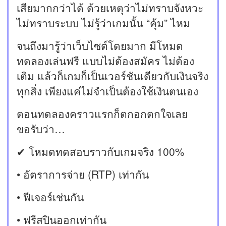
เสียมากกว่าได้ ด้วยเหตุว่าไม่ทราบจังหวะ
ไม่ทราบระบบ ไม่รู้ว่าเกมนั้น “คุ้ม” ไหม
จนถึงมารู้ว่าเว็บไซต์โดยมาก มีโหมด
ทดลองเล่นฟรี แบบไม่ต้องสมัคร ไม่ต้อง
เติม แล้วก็เกมก็เป็นเวอร์ชันเดียวกับเงินจริง
ทุกสิ่ง เพียงแค่ไม่จำเป็นต้องใช้เงินตนเอง
ตอนทดลองคราวแรกก็ตกอกตกใจเลย
ขอรับว่า…
✔ โหมดทดสอบราวกับเกมจริง 100%
• อัตราการจ่าย (RTP) เท่ากัน
• ฟีเจอร์เช่นกัน
• ฟรีสปินออกเท่ากัน