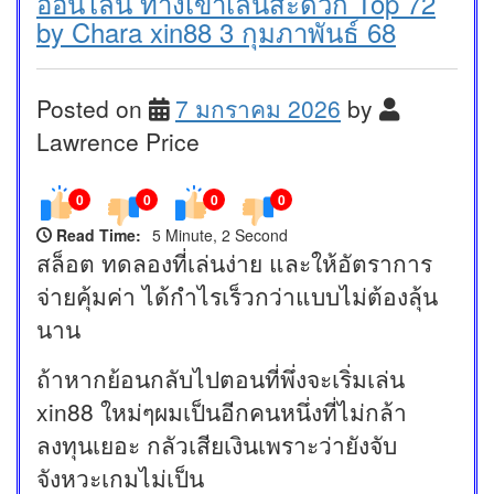
ออนไลน์ ทางเข้าเล่นสะดวก Top 72
by Chara xin88 3 กุมภาพันธ์ 68
Posted on
7 มกราคม 2026
by
Lawrence Price
0
0
0
0
Read Time:
5 Minute, 2 Second
สล็อต ทดลองที่เล่นง่าย และให้อัตราการ
จ่ายคุ้มค่า ได้กำไรเร็วกว่าแบบไม่ต้องลุ้น
นาน
ถ้าหากย้อนกลับไปตอนที่พึ่งจะเริ่มเล่น
xin88 ใหม่ๆผมเป็นอีกคนหนึ่งที่ไม่กล้า
ลงทุนเยอะ กลัวเสียเงินเพราะว่ายังจับ
จังหวะเกมไม่เป็น