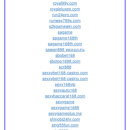
royal99y.com
royaleluxee.com
run24pro.com
runway789s.com
s2kgamewin.com
sagame
sagame168th
sagame168th.com
sawan888 ทดลองเล่น
sbobet168
sbotop1688.com
scr888
sexxybet168-casino.com
sexxybet168-casino.com
sexy168vip
sexyauto168
sexybaccarat168.com
sexygame
sexygame1688
sexygameplus.me
shinobi24hr.com
sing55fun.com