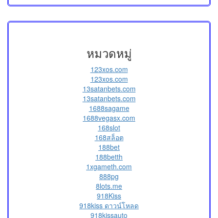
หมวดหมู่
123xos.com
123xos.com
13satanbets.com
13satanbets.com
1688sagame
1688vegasx.com
168slot
168สล็อต
188bet
188betth
1xgameth.com
888pg
8lots.me
918Kiss
918kiss ดาวน์โหลด
918kissauto