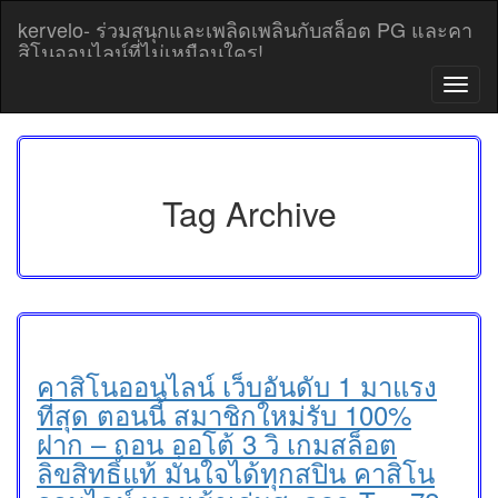
Skip
kervelo- ร่วมสนุกและเพลิดเพลินกับสล็อต PG และคา
to
สิโนออนไลน์ที่ไม่เหมือนใคร!
content
T
o
g
g
l
e
Tag Archive
n
a
v
i
g
a
t
i
คาสิโนออนไลน์ เว็บอันดับ 1 มาแรง
o
ที่สุด ตอนนี้ สมาชิกใหม่รับ 100%
n
ฝาก – ถอน ออโต้ 3 วิ เกมสล็อต
ลิขสิทธิ์แท้ มั่นใจได้ทุกสปิน คาสิโน