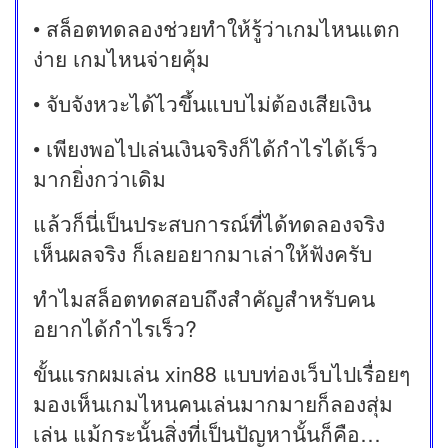
• สล็อตทดลองช่วยทำให้รู้ว่าเกมไหนแตก
ง่าย เกมไหนจ่ายคุ้ม
• จับจังหวะได้ไวขึ้นแบบไม่ต้องเสียเงิน
• เพียงพอไปเล่นเงินจริงก็ได้กำไรได้เร็ว
มากยิ่งกว่าเดิม
แล้วก็นี่เป็นประสบการณ์ที่ได้ทดลองจริง
เห็นผลจริง ก็เลยอยากมาเล่าให้ฟังครับ
ทำไมสล็อตทดสอบถึงสำคัญสำหรับคน
อยากได้กำไรเร็ว?
ขั้นแรกผมเล่น xin88 แบบท่องเว็บไปเรื่อยๆ
มองเห็นเกมไหนคนเล่นมากมายก็ลองสุ่ม
เล่น แม้กระนั้นสิ่งที่เป็นปัญหานั้นก็คือ…