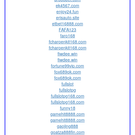
ek4567.com
enjoy24.fun
erisauto.site
etbet16888.com
FAFA123
faro168
fcharoenkit168.com
fcharoenkit168.com
fiwdee.win
fiwdee.win
fortune99vip.com
fox689ok.com
fox689ok.com
fullslot
fullslotpg
fullslotpg168.com
fullslotpg168.com
funny18
gamehit8888.com
gamehit8888.com
gaojing888
goatza888fin.com