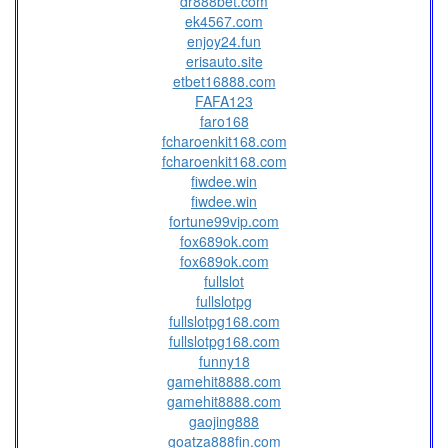
dr888bet.com
ek4567.com
enjoy24.fun
erisauto.site
etbet16888.com
FAFA123
faro168
fcharoenkit168.com
fcharoenkit168.com
fiwdee.win
fiwdee.win
fortune99vip.com
fox689ok.com
fox689ok.com
fullslot
fullslotpg
fullslotpg168.com
fullslotpg168.com
funny18
gamehit8888.com
gamehit8888.com
gaojing888
goatza888fin.com