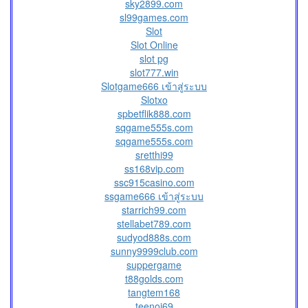
sky2899.com
sl99games.com
Slot
Slot Online
slot pg
slot777.win
Slotgame666 เข้าสู่ระบบ
Slotxo
spbetflik888.com
sqgame555s.com
sqgame555s.com
sretthi99
ss168vip.com
ssc915casino.com
ssgame666 เข้าสู่ระบบ
starrich99.com
stellabet789.com
sudyod888s.com
sunny9999club.com
suppergame
t88golds.com
tangtem168
teenoi69