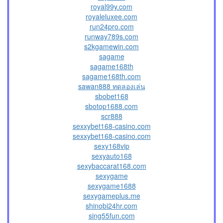
royal99y.com
royaleluxee.com
run24pro.com
runway789s.com
s2kgamewin.com
sagame
sagame168th
sagame168th.com
sawan888 ทดลองเล่น
sbobet168
sbotop1688.com
scr888
sexxybet168-casino.com
sexxybet168-casino.com
sexy168vip
sexyauto168
sexybaccarat168.com
sexygame
sexygame1688
sexygameplus.me
shinobi24hr.com
sing55fun.com