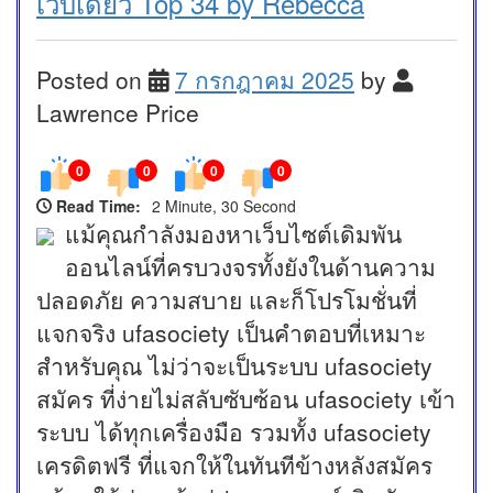
เว็บเดียว Top 34 by Rebecca
Posted on
7 กรกฎาคม 2025
by
Lawrence Price
0
0
0
0
Read Time:
2 Minute, 30 Second
แม้คุณกำลังมองหาเว็บไซต์เดิมพัน
ออนไลน์ที่ครบวงจรทั้งยังในด้านความ
ปลอดภัย ความสบาย และก็โปรโมชั่นที่
แจกจริง ufasociety เป็นคำตอบที่เหมาะ
สำหรับคุณ ไม่ว่าจะเป็นระบบ ufasociety
สมัคร ที่ง่ายไม่สลับซับซ้อน ufasociety เข้า
ระบบ ได้ทุกเครื่องมือ รวมทั้ง ufasociety
เครดิตฟรี ที่แจกให้ในทันทีข้างหลังสมัคร