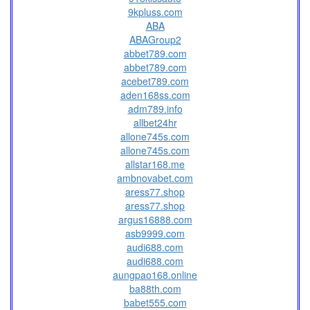
9kpluss.com
ABA
ABAGroup2
abbet789.com
abbet789.com
acebet789.com
aden168ss.com
adm789.info
allbet24hr
allone745s.com
allone745s.com
allstar168.me
ambnovabet.com
aress77.shop
aress77.shop
argus16888.com
asb9999.com
audi688.com
audi688.com
aungpao168.online
ba88th.com
babet555.com