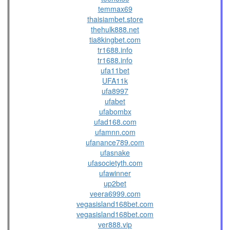
temmax69
thaisiambet.store
thehulk888.net
tia8kingbet.com
tr1688.info
tr1688.info
ufa11bet
UFA11k
ufa8997
ufabet
ufabombx
ufad168.com
ufamnn.com
ufanance789.com
ufasnake
ufasocietyth.com
ufawinner
up2bet
veera6999.com
vegasisland168bet.com
vegasisland168bet.com
ver888.vip