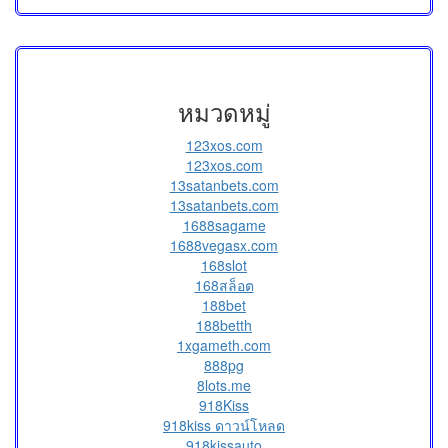
หมวดหมู่
123xos.com
123xos.com
13satanbets.com
13satanbets.com
1688sagame
1688vegasx.com
168slot
168สล็อต
188bet
188betth
1xgameth.com
888pg
8lots.me
918Kiss
918kiss ดาวน์โหลด
918kissauto