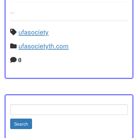
…
ufasociety
ufasocietyth.com
0
Search
for: