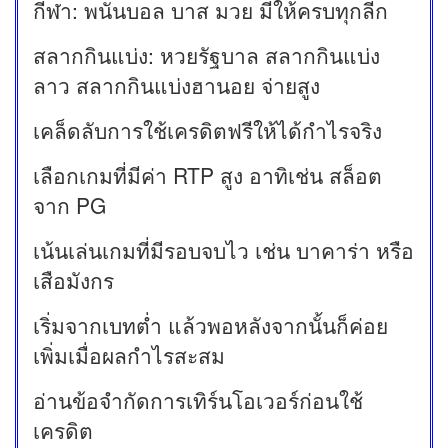
กีฬา: พนันบอล บาส มวย มีให้ครบทุกลีก
สลากกินแบ่ง: หวยรัฐบาล สลากกินแบ่ง
ลาว สลากกินแบ่งฮานอย จ่ายสูง
เคล็ดลับการใช้เครดิตฟรีให้ได้กำไรจริง
เลือกเกมที่มีค่า RTP สูง อาทิเช่น สล็อต
จาก PG
เน้นเล่นเกมที่มีรอบจบไว เช่น บาคาร่า หรือ
เสือมังกร
เริ่มจากเบทต่ำ แล้วพอหลังจากนั้นก็ค่อย
เพิ่มเมื่อผลกำไรสะสม
อ่านข้อจำกัดการเทิร์นโอเวอร์ก่อนใช้
เครดิต