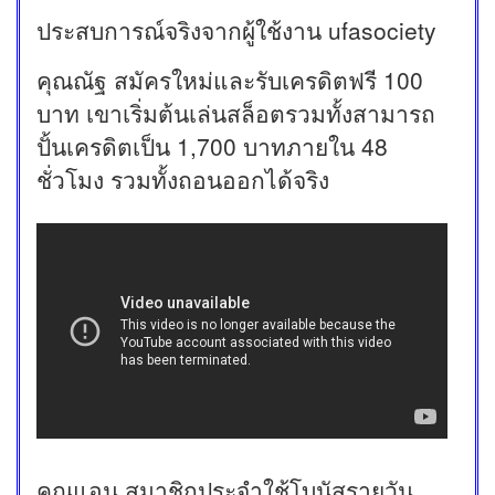
ประสบการณ์จริงจากผู้ใช้งาน ufasociety
คุณณัฐ สมัครใหม่และรับเครดิตฟรี 100
บาท เขาเริ่มต้นเล่นสล็อตรวมทั้งสามารถ
ปั้นเครดิตเป็น 1,700 บาทภายใน 48
ชั่วโมง รวมทั้งถอนออกได้จริง
คุณแอน สมาชิกประจำใช้โบนัสรายวัน