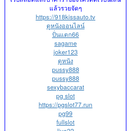
แล้วรวยจัดๆ
https://918kissauto.tv
ดูหนังออนไลน์
ปั่นแตก66
sagame
joker123
ดูหนัง
pussy888
pussy888
sexybaccarat
pg slot
https://pgslot77.run
pg99
fullslot
live22