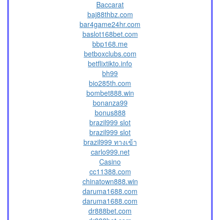
Baccarat
baj88thbz.com
bar4game24hr.com
baslot168bet.com
bbp168.me
betboxclubs.com
betflixtikto.info
bh99
bio285th.com
bombet888.win
bonanza99
bonus888
brazil999 slot
brazil999 slot
brazil999 ทางเข้า
carlo999.net
Casino
cc11388.com
chinatown888.win
daruma1688.com
daruma1688.com
dr888bet.com