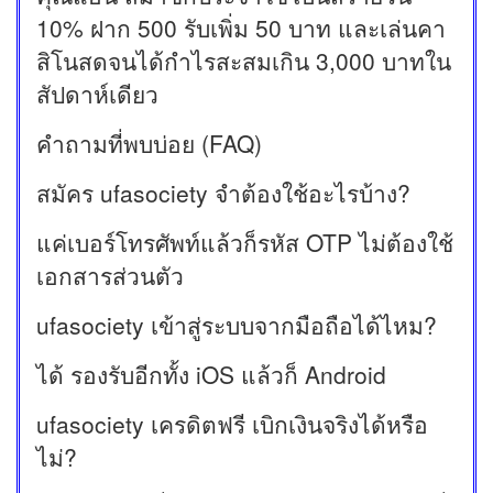
10% ฝาก 500 รับเพิ่ม 50 บาท และเล่นคา
สิโนสดจนได้กำไรสะสมเกิน 3,000 บาทใน
สัปดาห์เดียว
คำถามที่พบบ่อย (FAQ)
สมัคร ufasociety จำต้องใช้อะไรบ้าง?
แค่เบอร์โทรศัพท์แล้วก็รหัส OTP ไม่ต้องใช้
เอกสารส่วนตัว
ufasociety เข้าสู่ระบบจากมือถือได้ไหม?
ได้ รองรับอีกทั้ง iOS แล้วก็ Android
ufasociety เครดิตฟรี เบิกเงินจริงได้หรือ
ไม่?