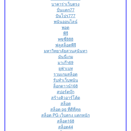
บาคาร่าเว็บตรง
ปั่นแตก77
ปันโปร777
พนันออนไลน์
พอต
พีจี
พุซซี่888
ฟลูสล็อตพีจี
มหาวิทยาลัยสวนสุนันทา
มันนี่เกม
มาเก๊า69
ยูฟ่าเบท
รวมเกมสล็อต
รับทำเว็บพนัน
ล็อกดาวน์168
สปอร์ตบุ๊ก
สร้างคิวอาร์โค้ด
สล็อต
สล็อต pg ที่ดีที่สุด
สล็อต PG เว็บตรง แตกหนัก
สล็อต168
สล็อต44