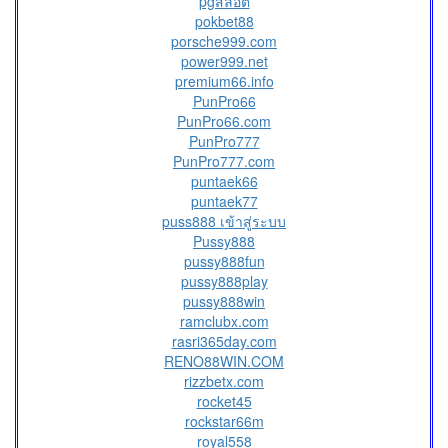
pgสล็อต
pokbet88
porsche999.com
power999.net
premium66.info
PunPro66
PunPro66.com
PunPro777
PunPro777.com
puntaek66
puntaek77
puss888 เข้าสู่ระบบ
Pussy888
pussy888fun
pussy888play
pussy888win
ramclubx.com
rasri365day.com
RENO88WIN.COM
rizzbetx.com
rocket45
rockstar66m
royal558