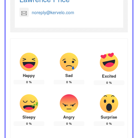
noreply@kervelo.com
Happy
Sad
Excited
0
%
0
%
0
%
Sleepy
Angry
Surprise
0
%
0
%
0
%