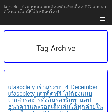
Skip
kervelo- ร่วมสนุกและเพลิดเพลินกับสล็อต PG และคา
to
สิโนออนไลน์ที่ไม่เหมือนใคร!
content
T
o
g
g
l
e
Tag Archive
n
a
v
i
g
a
t
i
ufasociety เข้าสู่ระบบ 4 December
o
ufasociety เครดิตฟรี ไม่ต้องแนบ
n
เอกสารอะไรทั้งสิ้นรองรับทุกแอป
ธนาคารและวอลเล็ทเล่นได้ทุกค่ายใน