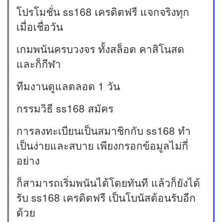
โปรโมชั่น ss168 เครดิตฟรี แจกจริงทุก
เมื่อเชื่อวัน
เกมพนันครบวงจร ทั้งสล็อต คาสิโนสด
และก็กีฬา
ทีมงานดูแลตลอด 1 วัน
กรรมวิธี ss168 สมัคร
การลงทะเบียนเป็นสมาชิกกับ ss168 ทำ
เป็นง่ายและสบาย เพียงกรอกข้อมูลไม่กี่
อย่าง
ก็สามารถเริ่มพนันได้โดยทันที แล้วก็ยังได้
รับ ss168 เครดิตฟรี เป็นโบนัสต้อนรับอีก
ด้วย