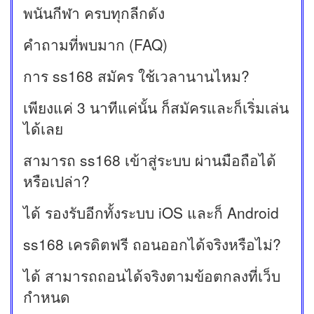
พนันกีฬา ครบทุกลีกดัง
คำถามที่พบมาก (FAQ)
การ ss168 สมัคร ใช้เวลานานไหม?
เพียงแค่ 3 นาทีแค่นั้น ก็สมัครและก็เริ่มเล่น
ได้เลย
สามารถ ss168 เข้าสู่ระบบ ผ่านมือถือได้
หรือเปล่า?
ได้ รองรับอีกทั้งระบบ iOS และก็ Android
ss168 เครดิตฟรี ถอนออกได้จริงหรือไม่?
ได้ สามารถถอนได้จริงตามข้อตกลงที่เว็บ
กำหนด