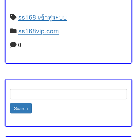
ss168 เข้าสู่ระบบ
ss168vip.com
0
Search
for: