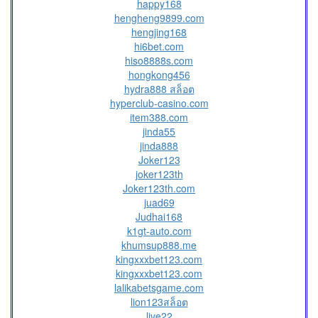
happy168
hengheng9899.com
hengjing168
hi6bet.com
hiso8888s.com
hongkong456
hydra888 สล็อต
hyperclub-casino.com
item388.com
jinda55
jinda888
Joker123
joker123th
Joker123th.com
juad69
Judhai168
k1gt-auto.com
khumsup888.me
kingxxxbet123.com
kingxxxbet123.com
lalikabetsgame.com
lion123สล็อต
live22