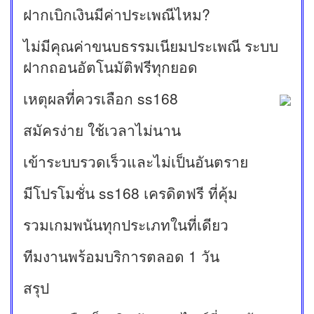
ฝากเบิกเงินมีค่าประเพณีไหม?
ไม่มีคุณค่าขนบธรรมเนียมประเพณี ระบบ
ฝากถอนอัตโนมัติฟรีทุกยอด
เหตุผลที่ควรเลือก ss168
สมัครง่าย ใช้เวลาไม่นาน
เข้าระบบรวดเร็วและไม่เป็นอันตราย
มีโปรโมชั่น ss168 เครดิตฟรี ที่คุ้ม
รวมเกมพนันทุกประเภทในที่เดียว
ทีมงานพร้อมบริการตลอด 1 วัน
สรุป