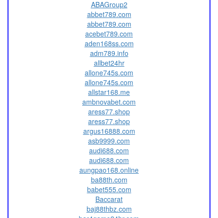
ABAGroup2
abbet789.com
abbet789.com
acebet789.com
aden168ss.com
adm789.info
allbet24hr
allone745s.com
allone745s.com
allstar168.me
ambnovabet.com
aress77.shop
aress77.shop
argus16888.com
asb9999.com
audi688.com
audi688.com
aungpao168.online
ba88th.com
babet555.com
Baccarat
baj88thbz.com