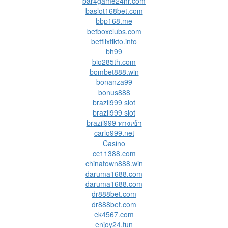
bar4game24hr.com
baslot168bet.com
bbp168.me
betboxclubs.com
betflixtikto.info
bh99
bio285th.com
bombet888.win
bonanza99
bonus888
brazil999 slot
brazil999 slot
brazil999 ทางเข้า
carlo999.net
Casino
cc11388.com
chinatown888.win
daruma1688.com
daruma1688.com
dr888bet.com
dr888bet.com
ek4567.com
enjoy24.fun