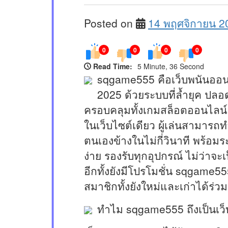
Posted on
14 พฤศจิกายน 2
0
0
0
0
Read Time:
5 Minute, 36 Second
sqgame555 คือเว็บพนันออนไ
2025 ด้วยระบบที่ล้ำยุค ปลอด
ครอบคลุมทั้งเกมสล็อตออนไลน์
ในเว็บไซต์เดียว ผู้เล่นสามาร
ตนเองข้างในไม่กี่วินาที พร้อมร
ง่าย รองรับทุกอุปกรณ์ ไม่ว่าจะเ
อีกทั้งยังมีโปรโมชั่น sqgame55
สมาชิกทั้งยังใหม่และเก่าได้ร่วม
ทำไม sqgame555 ถึงเป็นเว็บท