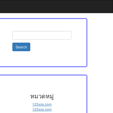
Search
for:
หมวดหมู่
123xos.com
123xos.com