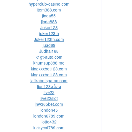
hyperclub-casino.com
item388.com
jinda55
jinda888
Joker123
joker123th
Joker123th.com
juad69
Judhai168
k1gt-auto.com
khumsup888.me
kingxxxbet123.com
kingxxxbet123.com
lalikabetsgame.com
lion123สล็อต
live22
live22slot
lnw365bet.com
london45
london6789.com
lotto432
luckycat789.com