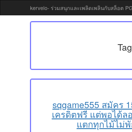
Skip
kervelo- ร่วมสนุกและเพลิดเพลินกับสล็อต P
to
content
Tag
sqgame555 สมัคร 
เครดิตฟรี แต่พอได้ลอง
แตกทุกไม้ไม่พ