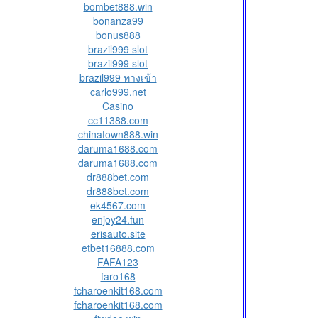
bombet888.win
bonanza99
bonus888
brazil999 slot
brazil999 slot
brazil999 ทางเข้า
carlo999.net
Casino
cc11388.com
chinatown888.win
daruma1688.com
daruma1688.com
dr888bet.com
dr888bet.com
ek4567.com
enjoy24.fun
erisauto.site
etbet16888.com
FAFA123
faro168
fcharoenkit168.com
fcharoenkit168.com