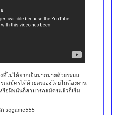
องที่ไม่ได้ยากเย็นมากมายด้วยระบบ
สามารถสมัครได้ด้วยตนเองโดยไม่ต้องผ่าน
หรือผีพนันก็สามารถสมัครแล้วก็เริ่ม
ชิก sqgame555