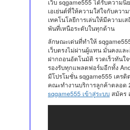
เว็บ sqgame555 ได้รับความนิยม
เอเย่นต์ที่ให้ความใส่ใจกับควา
เทคโนโลยีการเล่นให้มีความเส
พันที่เหนือระดับในทุกด้าน
ลักษณะเด่นที่ทำให้ sqgame555
เว็บตรงไม่ผ่านผู้แทน มั่นคงแล
ฝากถอนอัตโนมัติ รวดเร็วทันใจข
รองรับทุกแพลตฟอร์มอีกทั้ง And
มีโปรโมชั่น sqgame555 เครดิ
คณะทำงานบริการลูกค้าตลอด 2
sqgame555 เข้าสู่ระบบ
สมัคร ส