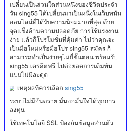
เปลี่ยนเป็นส่วนใดส่วนหนึ่งของชีวิตประจำ
วัน sing55 ได้เปลี่ยนมาเป็นหนึ่งในเว็บพนัน
ออนไลน์ที่ได้รับความนิยมมากที่สุด ด้วย
จุดแข็งด้านความปลอดภัย การใช้แรงงาน
ง่าย แล้วก็โปรโมชั่นที่คุ้มค่า ไม่ว่าคุณจะ
เป็นมือใหม่หรือมือโปร sing55 สมัคร ก็
สามารถทำเป็นง่ายๆไม่กี่ขั้นตอน พร้อมรับ
sing55 เครดิตฟรี ไปต่อยอดการเดิมพัน
แบบไม่มีสะดุด
เหตุผลที่ควรเลือก
sing55
ระบบไม่มีอันตราย มั่นอกมั่นใจได้ทุกการ
ลงทุน
ใช้เทคโนโลยี SSL ป้องกันข้อมูลส่วนตัว