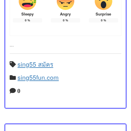
Sleepy
Angry
Surprise
0
%
0
%
0
%
…
sing55 สมัคร
sing55fun.com
0