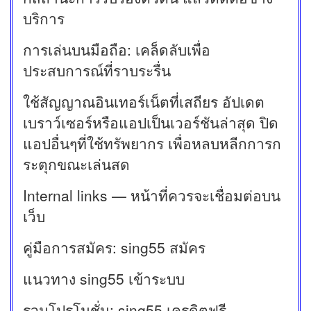
บริการ
การเล่นบนมือถือ: เคล็ดลับเพื่อ
ประสบการณ์ที่ราบระรื่น
ใช้สัญญาณอินเทอร์เน็ตที่เสถียร อัปเดต
เบราว์เซอร์หรือแอปเป็นเวอร์ชันล่าสุด ปิด
แอปอื่นๆที่ใช้ทรัพยากร เพื่อหลบหลีกการก
ระตุกขณะเล่นสด
Internal links — หน้าที่ควรจะเชื่อมต่อบน
เว็บ
คู่มือการสมัคร: sing55 สมัคร
แนวทาง sing55 เข้าระบบ
รวมโปรโมชั่น: sing55 เครดิตฟรี