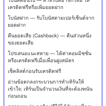
เครดิตฟรีหรือเพิ่มยอดฝาก
โบนัสฝาก — รับโบนัสตามเปอร์เซ็นต์จาก
ยอดฝาก
คืนยอดเสีย (Cashback) — คืนส่วนหนึ่ง
ของยอดเสีย
โปรเสนอแนะสหาย — ได้ค่าคอมมิชชั่น
หรือเครดิตฟรีเมื่อเพื่อนฝูงสมัคร
เช็คลิสต์ก่อนรับเครดิตฟรี
อ่านข้อตกลงกระบวนการทำเทิร์นให้
เข้าใจ: เทิร์นเป็นจำนวนเงินที่จะต้องพนัน
ก่อนถอน