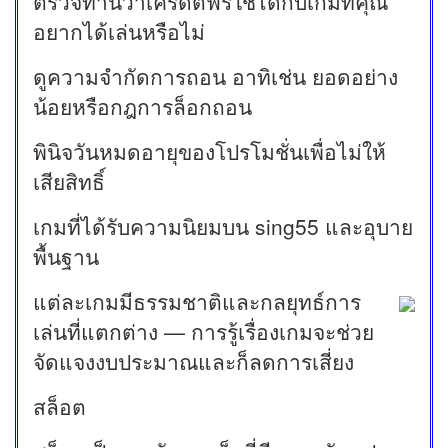
ตรวจทานว่าเครดิตฟรีใช้ได้กับเกมที่คุณ
อยากได้เล่นหรือไม่
ดูความจำกัดการถอน อาทิเช่น ยอดอย่าง
น้อยหรือกฎการล็อกถอน
พินิจวันหมดอายุของโปรโมชั่นเพื่อไม่ให้
เสียสิทธิ์
เกมที่ได้รับความนิยมบน sing55 และอุบาย
พื้นฐาน
แต่ละเกมมีธรรมชาติและกลยุทธ์การ
เล่นที่แตกต่าง — การรู้เรื่องเกมจะช่วย
จัดแจงงบประมาณและก็ลดการเสี่ยง
สล็อต