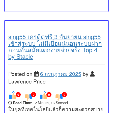
sing55 เครดิตฟรี 3 กันยายน sing55
เข้าสู่ระบบ ไม่มีเบื่อแน่นอนระบบฝาก
ถอนทันสมัยแตกง่ายจ่ายจริง Top 4
by Stacie
Posted on
6 กรกฎาคม 2025
by
Lawrence Price
0
0
0
0
Read Time:
2 Minute, 16 Second
ในยุคที่เทคโนโลยีแล้วก็ความสะดวกสบาย