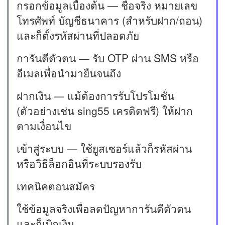
กรอกข้อมูลเบื้องต้น — ชื่อจริง หมายเลข
โทรศัพท์ บัญชีธนาคาร (สำหรับฝาก/ถอน)
และก็ตั้งรหัสผ่านที่ปลอดภัย
การันตีตัวตน — รับ OTP ผ่าน SMS หรือ
อีเมลเพื่อนำมายืนจนถึง
ฝากเงิน — แม้ต้องการรับโปรโมชั่น
(ตัวอย่างเช่น sing55 เครดิตฟรี) ให้ฝาก
ตามเงื่อนไข
เข้าสู่ระบบ — ใช้ยูสเซอร์แล้วก็รหัสผ่าน
หรือวิธีล็อกอินที่ระบบรองรับ
เทคนิคตอนสมัคร
ใช้ข้อมูลจริงเพื่อลดปัญหาการันตีตัวตน
และก็เบิกเงิน