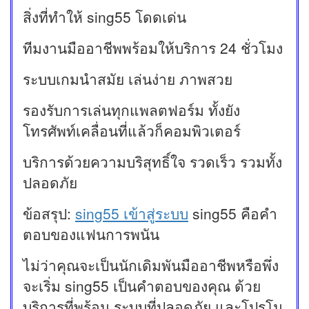
สิ่งที่ทำให้ sing55 โดดเด่น
ทีมงานมืออาชีพพร้อมให้บริการ 24 ชั่วโมง
ระบบเกมนำสมัย เล่นง่าย ภาพสวย
รองรับการเล่นทุกแพลตฟอร์ม ทั้งยัง
โทรศัพท์เคลื่อนที่แล้วก็คอมพิวเตอร์
บริการด้วยความบริสุทธิ์ใจ รวดเร็ว รวมทั้ง
ปลอดภัย
ข้อสรุป:
sing55 เข้าสู่ระบบ
sing55 คือคำ
ตอบของแฟนการพนัน
ไม่ว่าคุณจะเป็นนักเดิมพันมืออาชีพหรือพึ่ง
จะเริ่ม sing55 เป็นคำตอบของคุณ ด้วย
บริการที่พร้อม ระบบที่ปลอดภัย และโปรโม