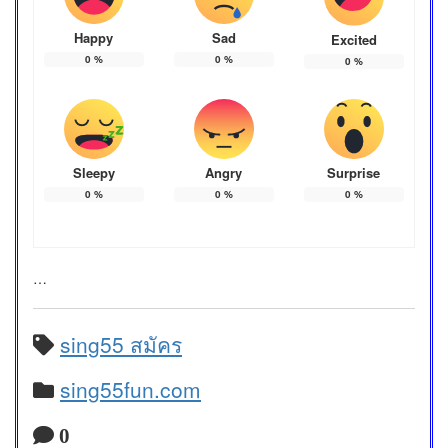
Happy
Sad
Excited
0
%
0
%
0
%
Sleepy
Angry
Surprise
0
%
0
%
0
%
…
sing55 สมัคร
sing55fun.com
0