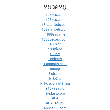
หมวดหมู่
123xos.com
123xos.com
13satanbets.com
13satanbets.com
1688sagame
1688vegasx.com
168slot
168สล็อต
188bet
188betth
1xgameth.com
888pg
8lots.me
918Kiss
918kiss ดาวน์โหลด
918kissauto
9kpluss.com
ABA
ABAGroup2
abbet789.com