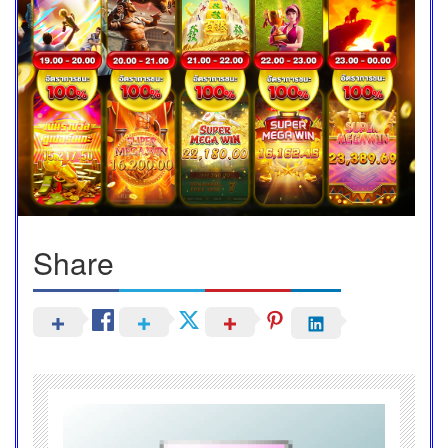
Share