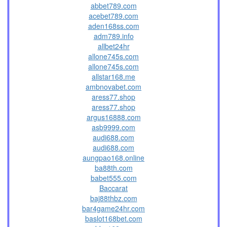
abbet789.com
acebet789.com
aden168ss.com
adm789.info
allbet24hr
allone745s.com
allone745s.com
allstar168.me
ambnovabet.com
aress77.shop
aress77.shop
argus16888.com
asb9999.com
audi688.com
audi688.com
aungpao168.online
ba88th.com
babet555.com
Baccarat
baj88thbz.com
bar4game24hr.com
baslot168bet.com