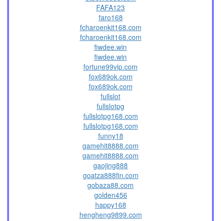
FAFA123
faro168
fcharoenkit168.com
fcharoenkit168.com
fiwdee.win
fiwdee.win
fortune99vip.com
fox689ok.com
fox689ok.com
fullslot
fullslotpg
fullslotpg168.com
fullslotpg168.com
funny18
gamehit8888.com
gamehit8888.com
gaojing888
goatza888fin.com
gobaza88.com
golden456
happy168
hengheng9899.com