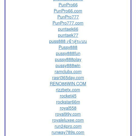
PunPro66
PunPro66.com
PunPro777
PunPro777.com
puntaek66
puntaek77
puss888 เข้าสู่ระบบ
Pussy888
pussy888fun
pussy888play
pussy888win
ramclubx.com
rasri365day.com
RENO88WIN.COM
rizzbetx.com
rocket45
rockstar66m
royal558
royal99y.com
royaleluxee.com
run24pro.com
runway789s.com