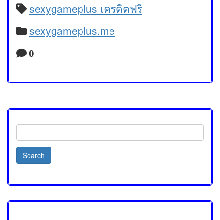
sexygameplus เครดิตฟรี
sexygameplus.me
0
Search
for: