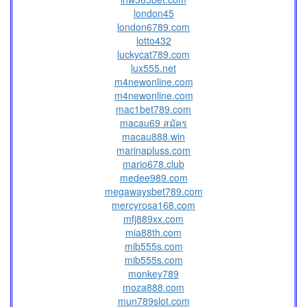
london45
london6789.com
lotto432
luckycat789.com
lux555.net
m4newonline.com
m4newonline.com
mac1bet789.com
macau69 สมัคร
macau888.win
marinapluss.com
mario678.club
medee989.com
megawaysbet789.com
mercyrosa168.com
mfj889xx.com
mia88th.com
mib555s.com
mib555s.com
monkey789
moza888.com
mun789slot.com