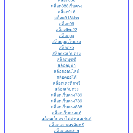
สล็อต888เว็บตรง
สล็อต918
สล็อต918kiss
สล็อต99
สล็อตlive22
สล็อตpg
สล็อตpgเว็บตรง
สล็อตxo
สล็อตxoเว็บตรง
สล็อตพุซซี่
สล็อตยูฟ่า
สล็อตออนไลน์
สล็อตออโต้
สล็อตเครดิตฟรี
สล็อตเว็บตรง
สล็อตเว็บตรง789
สล็อตเว็บตรง789
สล็อตเว็บตรง888
สล็อตเว็บตรงแท้
สล็อตเว็บตรงไม่ผ่านเอเย่นต์
สล็อตแจกเครดิตฟรี
สล็อตแตกง่าย