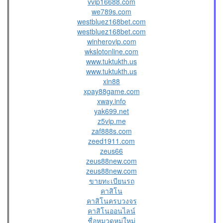
vvip16688.com
we789s.com
westbluez168bet.com
westbluez168bet.com
winherovip.com
wkslotonline.com
www.tuktukth.us
www.tuktukth.us
xin88
xpay88game.com
xway.info
yak699.net
z5vip.me
zaf888s.com
zeed1911.com
zeus66
zeus88new.com
zeus88new.com
ขายทะเบียนรถ
คาสิโน
คาสิโนครบวงจร
คาสิโนออนไลน์
ชื่อหมวดหมู่ใหม่