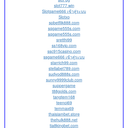
slot777.win
Slotgame666 เข้าสู่ระบบ
Slotxo
spbetflik888.com
sqgame555s.com
sqgame555s.com
sretthi99
ss168vip.com
ssc915casino.com
ssgame666 เข้าสู่ระบบ
starrich99.com
stellabet789.com
sudyod888s.com
sunny9999club.com
suppergame
t88golds.com
tangtem168
teenoi69
temmax69
thaisiambet.store
thehulk888.net
tia8kingbet.com