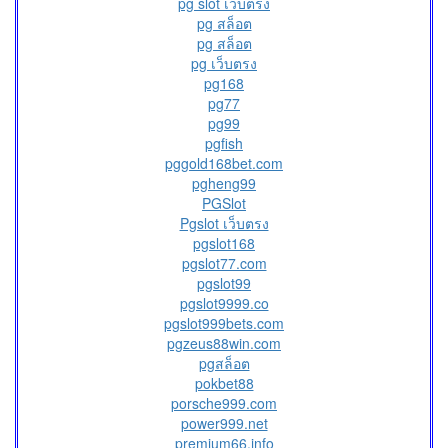
pg slot เว็บตรง
pg สล็อต
pg สล็อต
pg เว็บตรง
pg168
pg77
pg99
pgfish
pggold168bet.com
pgheng99
PGSlot
Pgslot เว็บตรง
pgslot168
pgslot77.com
pgslot99
pgslot9999.co
pgslot999bets.com
pgzeus88win.com
pgสล็อต
pokbet88
porsche999.com
power999.net
premium66.info