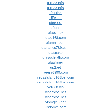
tr1688.info
tr1688.info
ufa11bet
UFA11k
ufa8997
ufabet
ufabombx
ufad168.com
ufamnn.com
ufanance789.com
ufasnake
ufasocietyth.com
ufawinner
up2bet
veera6999.com
vegasisland168bet.com
vegasisland168bet.com
ver888.vip
viperpro1.net
viperpro1.net
vipmgm8.net
visdomm.com