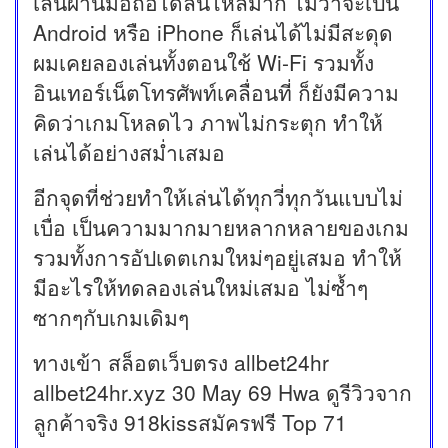
เล่นผ่านมือถือได้ลื่นไหลมาก ไม่ว่าจะเป็น
Android หรือ iPhone ก็เล่นได้ไม่มีสะดุด
ผมเคยลองเล่นทั้งตอนใช้ Wi-Fi รวมทั้ง
อินเทอร์เน็ตโทรศัพท์เคลื่อนที่ ก็ยังมีความ
คิดว่าเกมโหลดไว ภาพไม่กระตุก ทำให้
เล่นได้อย่างสม่ำเสมอ
อีกจุดที่ช่วยทำให้เล่นได้ทุกวี่ทุกวันแบบไม่
เบื่อ เป็นความมากมายหลากหลายของเกม
รวมทั้งการอัปเดตเกมใหม่ๆอยู่เสมอ ทำให้
มีอะไรให้ทดลองเล่นใหม่เสมอ ไม่ซ้ำๆ
ซากๆกับเกมเดิมๆ
ทางเข้า สล็อตเว็บตรง allbet24hr
allbet24hr.xyz 30 May 69 Hwa ดูรีวิวจาก
ลูกค้าจริง 918kissสมัครฟรี Top 71