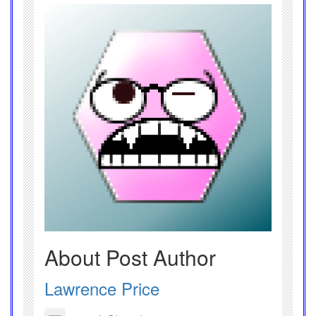
About Post Author
Lawrence Price