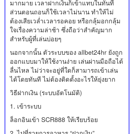
มากมาย เวลาฝากเงินก็เข้าแทบในทันที
ส่วนตอนถอนก็ใช้เวลาไม่นาน ทำให้ไม่
ต้องเสียเวล่ำเวลารอคอย หรือกลุ้มอกกลุ้ม
ใจเรื่องความล่าช้า ซึ่งถือว่าสำคัญมาก
สำหรับผู้ที่เล่นบ่อยๆ
นอกจากนั้น ตัวระบบของ allbet24hr ยังถูก
ออกแบบมาให้ใช้งานง่าย เล่นผ่านมือถือได้
ลื่นไหล ไม่ว่าจะอยู่ที่ใดก็สามารถเข้าเล่น
ได้โดยทันที ไม่ต้องติดตั้งอะไรให้ยุ่งยาก
วิธีฝากเงิน (ระบบอัตโนมัติ)
1. เข้าระบบ
ล็อกอินเข้า SCR888 ให้เรียบร้อย
2. ไปที่รายการอาหาร “ฝากเงิน”