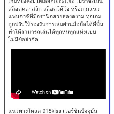
เกมที่ยังคงมีให้เลือกเยอะแยะ ไม่ว่าจะเป็น
สล็อตคลาสสิก สล็อตวิดีโอ หรือเกมแนว
แฟนตาซีที่มีกราฟิกสวยสดงดงาม ทุกเกม
ถูกปรับให้รองรับการเล่นผ่านมือถือได้ดีขึ้น
ทำให้สามารถเล่นได้ทุกหนทุกแห่งแบบ
ไม่มีข้อจำกัด
แนวทางโหลด 918kiss เวอร์ชันปัจจุบัน