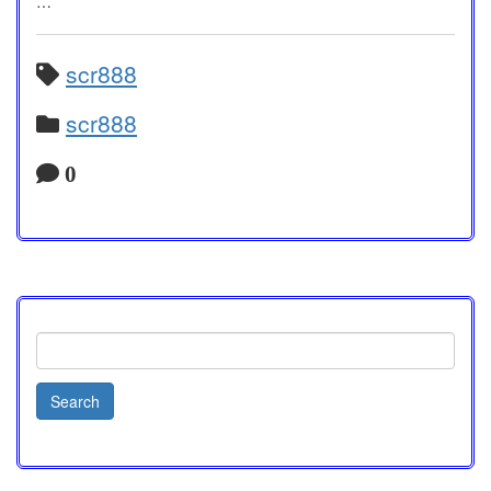
…
scr888
scr888
0
Search
for: