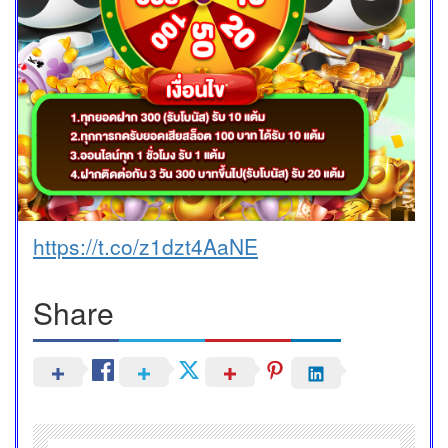
https://t.co/z1dzt4AaNE
Share