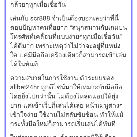
กล้วยๆทุกเมื่อเชื่อวัน
เล่นกับ scr888 จำเป็นต้องบอกเลยว่าที่นี่
ตอบปัญหาคนที่อยาก “สนุกสนานกับเกมบน
โทรศัพท์เคลื่อนที่แบบง่ายๆทุกเมื่อเชื่อวัน”
ได้ดีมาก เพราะเหตุว่าไม่ว่าจะอยู่ที่แหน่ง
ใด แค่มีมือถือเครื่องเดียวก็สามารถเข้าเล่น
ได้ในทันที
ความสบายในการใช้งาน ตัวระบบของ
allbet24hr ถูกดีไซน์มาให้เหมาะกับมือถือ
โดยยิ่งไปกว่านั้น ไม่ต้องโหลดแอปให้ยุ่ง
ยาก แค่เข้าเว็บก็เล่นได้เลย หน้าเมนูต่างๆ
เข้าใจง่าย ใช้งานไม่สลับซับซ้อน ทำให้แม้
กระทั้งมือใหม่ก็สามารถเริ่มเล่นได้ทันที
ในส่วนของเกม จะต้องบอกว่ามีให้เลือก