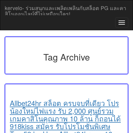
Skip
kervelo- ร่วมสนุกและเพลิดเพลินกับสล็อต PG และคา
to
สิโนออนไลน์ที่ไม่เหมือนใคร!
content
T
o
g
g
l
e
Tag Archive
n
a
v
i
g
a
t
i
Allbet24hr สล็อต ครบจบที่เดียว โปร
o
น้องใหม่ไฟแรง รับ 2,000 ศูนย์รวม
n
เกมคาสิโนคุณภาพ 10 ล้าน ก็ถอนได้
918kiss สมัคร รับโปรโมชั่นพิเศษ