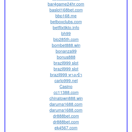
bar4game24hr.com
baslot168bet.com
bbp168.me
betboxclubs.com
betflixtikto.info
bh99
bio285th.com
bombet888.win
bonanza99
bonus888
brazil999 slot
brazil999 slot
brazil999 ทางเข้า
carlo999.net
Casino
cc11388.com
chinatown888.win
daruma1688.com
daruma1688.com
dr888bet.com
dr888bet.com
ek4567.com