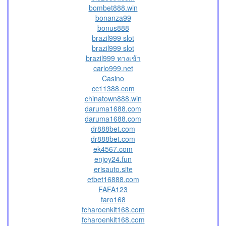
bombet888.win
bonanza99
bonus888
brazil999 slot
brazil999 slot
brazil999 ทางเข้า
carlo999.net
Casino
cc11388.com
chinatown888.win
daruma1688.com
daruma1688.com
dr888bet.com
dr888bet.com
ek4567.com
enjoy24.fun
erisauto.site
etbet16888.com
FAFA123
faro168
fcharoenkit168.com
fcharoenkit168.com