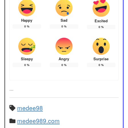
Happy
Sad
Excited
0
%
0
%
0
%
Sleepy
Angry
Surprise
0
%
0
%
0
%
…
medee98
medee989.com