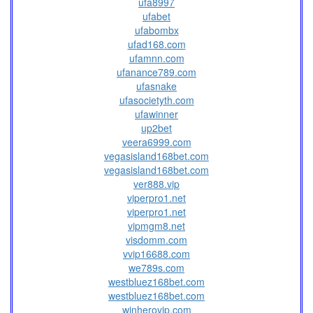
ufa8997
ufabet
ufabombx
ufad168.com
ufamnn.com
ufanance789.com
ufasnake
ufasocietyth.com
ufawinner
up2bet
veera6999.com
vegasisland168bet.com
vegasisland168bet.com
ver888.vip
viperpro1.net
viperpro1.net
vipmgm8.net
visdomm.com
vvip16688.com
we789s.com
westbluez168bet.com
westbluez168bet.com
winherovip.com