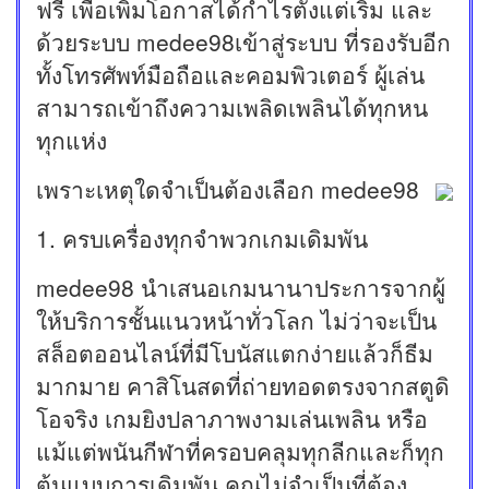
ฟรี เพื่อเพิ่มโอกาสได้กำไรตั้งแต่เริ่ม และ
ด้วยระบบ medee98เข้าสู่ระบบ ที่รองรับอีก
ทั้งโทรศัพท์มือถือและคอมพิวเตอร์ ผู้เล่น
สามารถเข้าถึงความเพลิดเพลินได้ทุกหน
ทุกแห่ง
เพราะเหตุใดจำเป็นต้องเลือก medee98
1. ครบเครื่องทุกจำพวกเกมเดิมพัน
medee98 นำเสนอเกมนานาประการจากผู้
ให้บริการชั้นแนวหน้าทั่วโลก ไม่ว่าจะเป็น
สล็อตออนไลน์ที่มีโบนัสแตกง่ายแล้วก็ธีม
มากมาย คาสิโนสดที่ถ่ายทอดตรงจากสตูดิ
โอจริง เกมยิงปลาภาพงามเล่นเพลิน หรือ
แม้แต่พนันกีฬาที่ครอบคลุมทุกลีกและก็ทุก
ต้นแบบการเดิมพัน คุณไม่จำเป็นที่ต้อง