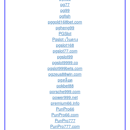
pg77
pg99
pgfish
pggold168bet.com
pgheng99
PGSlot
Pgslot เว็บตรง
pgslot168
pgslot77.com
pgslot99
pgslot9999.co
pgslot999bets.com
pgzeus88win.com
pgสล็อต
pokbet88
porsche999.com
power999.net
premium66.info
PunPro66
PunPro66.com
PunPro777
PunPro777.com