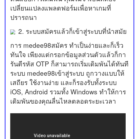
เปลี่ยนแปลงแพลตฟอร์มเพื่อหาเกมที่
ปรารถนา
2. ระบบสมัครแล้วก็เข้าสู่ระบบที่นำสมัย
การ medee98สมัคร ทำเป็นง่ายและก็เร็ว
ทันใจ เพียงแต่กรอกข้อมูลส่วนตัวแล้วก็กา
รันตีรหัส OTP ก็สามารถเริ่มเดิมพันได้ทันที
ระบบ medee98เข้าสู่ระบบ ถูกวางแบบให้
เสถียร ใช้งานง่าย และก็รองรับทั้งระบบ
iOS, Android รวมทั้ง Windows ทำให้การ
เดิมพันของคุณลื่นไหลตลอดระยะเวลา