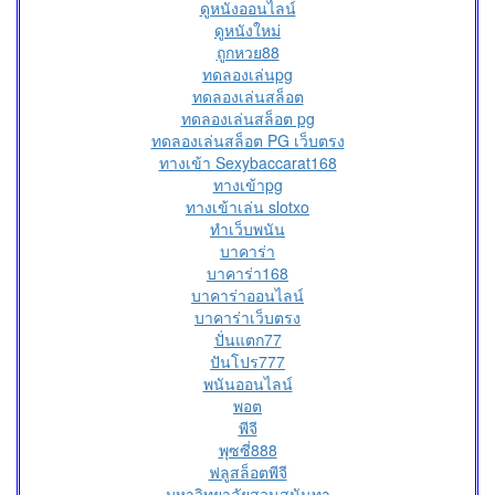
ดูหนังออนไลน์
ดูหนังใหม่
ถูกหวย88
ทดลองเล่นpg
ทดลองเล่นสล็อต
ทดลองเล่นสล็อต pg
ทดลองเล่นสล็อต PG เว็บตรง
ทางเข้า Sexybaccarat168
ทางเข้าpg
ทางเข้าเล่น slotxo
ทำเว็บพนัน
บาคาร่า
บาคาร่า168
บาคาร่าออนไลน์
บาคาร่าเว็บตรง
ปั่นแตก77
ปันโปร777
พนันออนไลน์
พอต
พีจี
พุซซี่888
ฟลูสล็อตพีจี
มหาวิทยาลัยสวนสุนันทา