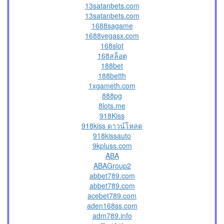
13satanbets.com
13satanbets.com
1688sagame
1688vegasx.com
168slot
168สล็อต
188bet
188betth
1xgameth.com
888pg
8lots.me
918Kiss
918kiss ดาวน์โหลด
918kissauto
9kpluss.com
ABA
ABAGroup2
abbet789.com
abbet789.com
acebet789.com
aden168ss.com
adm789.info