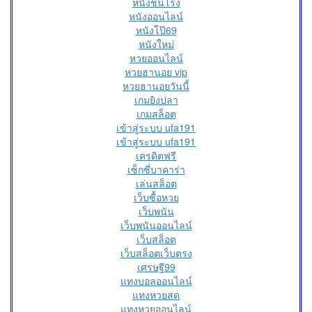
หนังชนโรง
หนังออนไลน์
หนังโป๊69
หนังใหม่
หวยออนไลน์
หวยฮานอย vip
หวยฮานอยวันนี้
เกมยิงปลา
เกมสล็อต
เข้าสู่ระบบ ufa191
เข้าสู่ระบบ ufa191
เครดิตฟรี
เซ็กซี่บาคาร่า
เล่นสล็อต
เว็บซื้อหวย
เว็บพนัน
เว็บพนันออนไลน์
เว็บสล็อต
เว็บสล็อตเว็บตรง
เศรษฐี99
แทงบอลออนไลน์
แทงหวยสด
แทงหวยออนไลน์