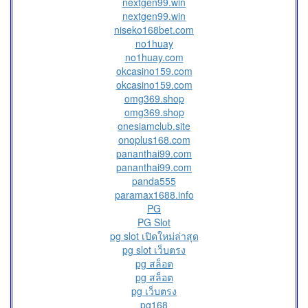
nextgen99.win
nextgen99.win
niseko168bet.com
no1huay
no1huay.com
okcasino159.com
okcasino159.com
omg369.shop
omg369.shop
onesiamclub.site
onoplus168.com
pananthai99.com
pananthai99.com
panda555
paramax1688.info
PG
PG Slot
pg slot เปิดใหม่ล่าสุด
pg slot เว็บตรง
pg สล็อต
pg สล็อต
pg เว็บตรง
pg168