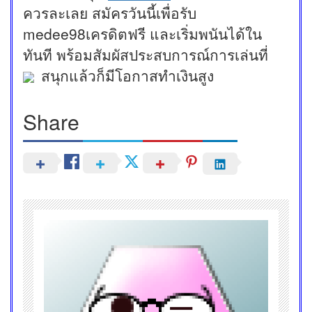
ควรละเลย สมัครวันนี้เพื่อรับ
medee98เครดิตฟรี และเริ่มพนันได้ใน
ทันที พร้อมสัมผัสประสบการณ์การเล่นที่
สนุกแล้วก็มีโอกาสทำเงินสูง
Share