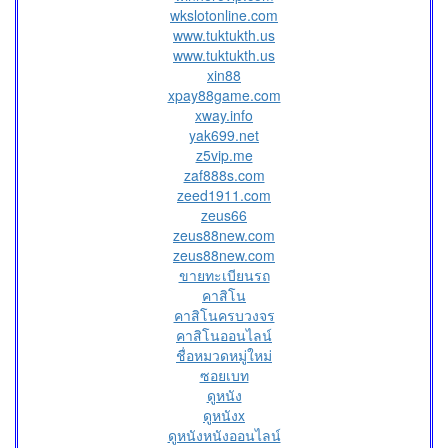
wkslotonline.com
www.tuktukth.us
www.tuktukth.us
xin88
xpay88game.com
xway.info
yak699.net
z5vip.me
zaf888s.com
zeed1911.com
zeus66
zeus88new.com
zeus88new.com
ขายทะเบียนรถ
คาสิโน
คาสิโนครบวงจร
คาสิโนออนไลน์
ชื่อหมวดหมู่ใหม่
ซอยเบท
ดูหนัง
ดูหนังx
ดูหนังหนังออนไลน์