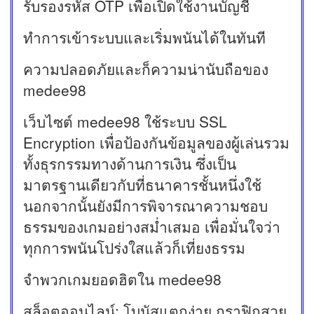
รับรองรหัส OTP เพื่อเปิดใช้งานบัญชี
ทำการเข้าระบบและเริ่มพนันได้ในทันที
ความปลอดภัยและก็ความน่านับถือของ
medee98
เว็บไซต์ medee98 ใช้ระบบ SSL
Encryption เพื่อป้องกันข้อมูลของผู้เล่นรวม
ทั้งธุรกรรมทางด้านการเงิน ซึ่งเป็น
มาตรฐานเดียวกับที่ธนาคารชั้นหนึ่งใช้
นอกจากนั้นยังมีการพิจารณาความชอบ
ธรรมของเกมอย่างสม่ำเสมอ เพื่อมั่นใจว่า
ทุกการพนันโปร่งใสแล้วก็เที่ยงธรรม
จำพวกเกมยอดฮิตใน medee98
สล็อตออนไลน์: โบนัสแตกง่าย กราฟิกสวย