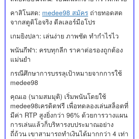
คาสิโนสด:
medee98 สมัคร
ถ่ายทอดสด
จากสตูดิโอจริง ดีลเลอร์มือโปร
เกมยิงปลา: เล่นง่าย ภาพชัด ทำกำไรไว
พนันกีฬา: ครบทุกลีก ราคาต่อรองถูกต้อง
แม่นยำ
กรณีศึกษาการบรรลุเป้าหมายจากการใช้
medee98
คุณเอ (นามสมมุติ) เริ่มพนันโดยใช้
medee98เครดิตฟรี เพื่อทดลองเล่นสล็อตที่
มีค่า RTP สูงยิ่งกว่า 96% ด้วยการวางแผน
การเล่นแล้วก็บริหารงบประมาณอย่าง
ถี่ถ้วน เขาสามารถทำเงินได้มากกว่า 4 เท่า