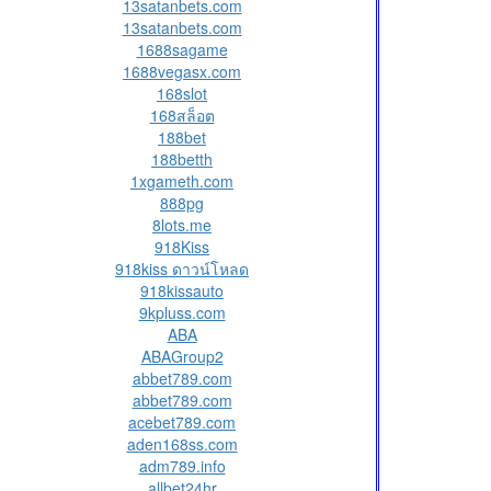
13satanbets.com
13satanbets.com
1688sagame
1688vegasx.com
168slot
168สล็อต
188bet
188betth
1xgameth.com
888pg
8lots.me
918Kiss
918kiss ดาวน์โหลด
918kissauto
9kpluss.com
ABA
ABAGroup2
abbet789.com
abbet789.com
acebet789.com
aden168ss.com
adm789.info
allbet24hr