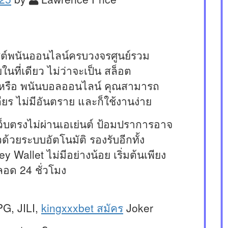
ซต์พนันออนไลน์ครบวงจรศูนย์รวม
นที่เดียว ไม่ว่าจะเป็น สล็อต
 หรือ พนันบอลออนไลน์ คุณสามารถ
ถียร ไม่มีอันตราย และก็ใช้งานง่าย
็บตรงไม่ผ่านเอเย่นต์ ป้อมปราการอาจ
้วยระบบอัตโนมัติ รองรับอีกทั้ง
Wallet ไม่มีอย่างน้อย เริ่มต้นเพียง
ด 24 ชั่วโมง
G, JILI,
kingxxxbet สมัคร
Joker