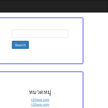
Search
for:
หมวดหมู่
123xos.com
123xos.com