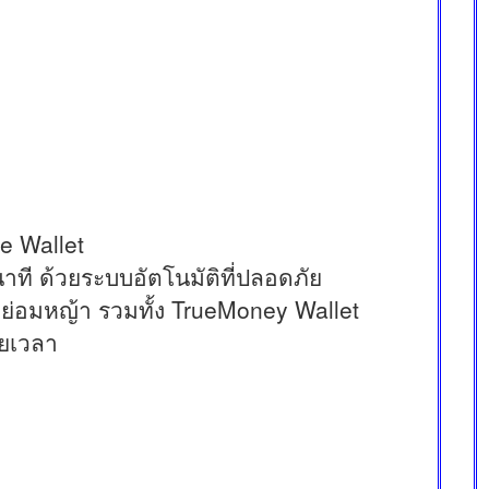
e Wallet
าที ด้วยระบบอัตโนมัติที่ปลอดภัย
ย่อมหญ้า รวมทั้ง TrueMoney Wallet
สียเวลา