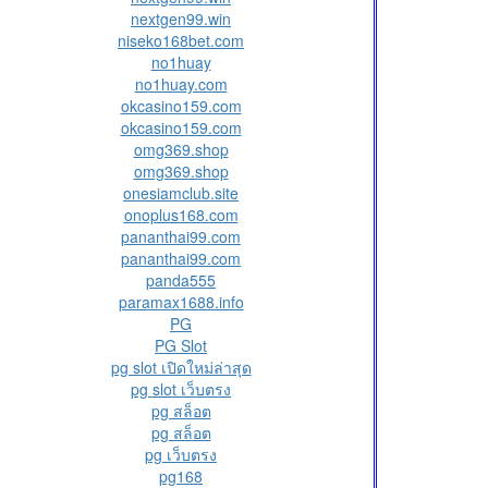
nextgen99.win
niseko168bet.com
no1huay
no1huay.com
okcasino159.com
okcasino159.com
omg369.shop
omg369.shop
onesiamclub.site
onoplus168.com
pananthai99.com
pananthai99.com
panda555
paramax1688.info
PG
PG Slot
pg slot เปิดใหม่ล่าสุด
pg slot เว็บตรง
pg สล็อต
pg สล็อต
pg เว็บตรง
pg168