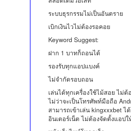
สล็อตเติมวอเลท
ระบบธุรกรรมไม่เป็นอันตราย
เบิกเงินไวไม่ต้องรอคอย
Keyword Suggest:
ฝาก 1 บาทก็ถอนได้
รองรับทุกแอปแบงค์
ไม่จำกัดรอบถอน
เล่นได้ทุกเครื่องใช้ไม้สอย ไม
ไม่ว่าจะเป็นโทรศัพท์มือถือ And
สามารถเข้าเล่น kingxxxbet ได
อินเตอร์เน็ต ไม่ต้องจัดตั้งแอปให