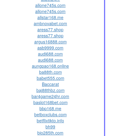
allone745s.com
allone745s.com
allstar168.me
ambnovabet.com
aress77.shop
aress77.shop
argus16888.com
asb9999.com
audi688.com
audi688.com
aungpao168.online
ba88th.com
babet555.com
Baccarat
baj88thbz.com
bar4game24hr.com
baslot168bet.com
bbp168.me
betboxclubs.com
betflixtikto.info
bh99
bio285th.com