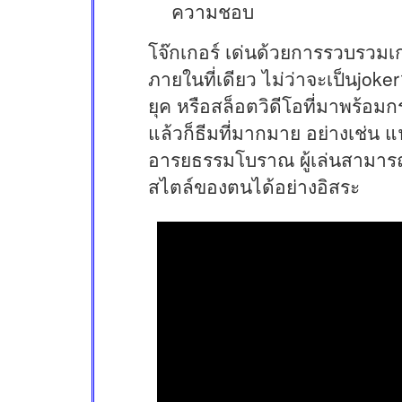
ความชอบ
โจ๊กเกอร์ เด่นด้วยการรวบรวม
ภายในที่เดียว ไม่ว่าจะเป็นjoke
ยุค หรือสล็อตวิดีโอที่มาพร้อม
แล้วก็ธีมที่มากมาย อย่างเช่น 
อารยธรรมโบราณ ผู้เล่นสามาร
สไตล์ของตนได้อย่างอิสระ