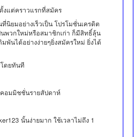
มตั้งแต่คราวแรกที่สมัคร
นที่นิยมอย่างเร็วเป็น โปรโมชั่นเครดิต
็นพวกใหม่หรือสมาชิกเก่า ก็มีสิทธิ์ลุ้น
มพันได้อย่างง่ายๆยิ่งสมัครใหม่ ยิ่งได้
ีโดยทันที
าคอมมิชชั่นรายสัปดาห์
er123 นั้นง่ายมาก ใช้เวลาไม่ถึง 1