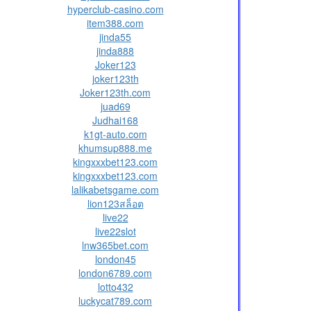
hyperclub-casino.com
item388.com
jinda55
jinda888
Joker123
joker123th
Joker123th.com
juad69
Judhai168
k1gt-auto.com
khumsup888.me
kingxxxbet123.com
kingxxxbet123.com
lalikabetsgame.com
lion123สล็อต
live22
live22slot
lnw365bet.com
london45
london6789.com
lotto432
luckycat789.com