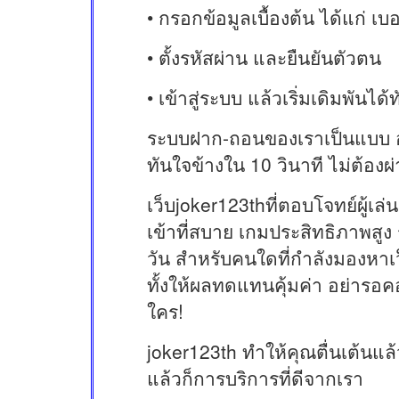
• กรอกข้อมูลเบื้องต้น ได้แก่ เ
• ตั้งรหัสผ่าน และยืนยันตัวตน
• เข้าสู่ระบบ แล้วเริ่มเดิมพันได้ท
ระบบฝาก-ถอนของเราเป็นแบบ อัต
ทันใจข้างใน 10 วินาที ไม่ต้อง
เว็บjoker123thที่ตอบโจทย์ผู้เล
เข้าที่สบาย เกมประสิทธิภาพสูง
วัน สำหรับคนใดที่กำลังมองหา
ทั้งให้ผลทดแทนคุ้มค่า อย่ารอคอ
ใคร!
joker123th ทำให้คุณตื่นเต้นแล
แล้วก็การบริการที่ดีจากเรา