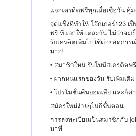
แจกเครดิตฟรีทุกเมื่อเชื่อวัน คุ้
จุดแข็งที่ทำให้ โจ๊กเกอร์123 เป็
ฟรี ที่แจกให้แต่ละวัน ไม่ว่าจะเป
รับเครดิตเพิ่มไปใช้ต่อยอดการเดิ
มาก!
• สมาชิกใหม่ รับโบนัสเครดิตฟร
• ฝากหนแรกของวัน รับเพิ่มเติม
• โปรโมชั่นคืนยอดเสีย และก็ค่
สมัครใหม่ง่ายๆไม่กี่ขั้นตอน
การลงทะเบียนเป็นสมาชิกกับ jok
นาที