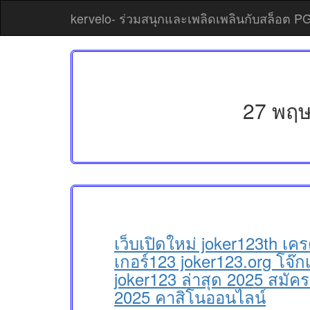
Skip
kervelo- ร่วมสนุกและเพลิดเพลินกับสล็อต P
to
content
27 พฤ
เว็บเปิดใหม่ joker123th เค
เกอร์123 joker123.org โจ๊
joker123 ล่าสุด 2025 สมัครวั
2025 คาสิโนออนไลน์