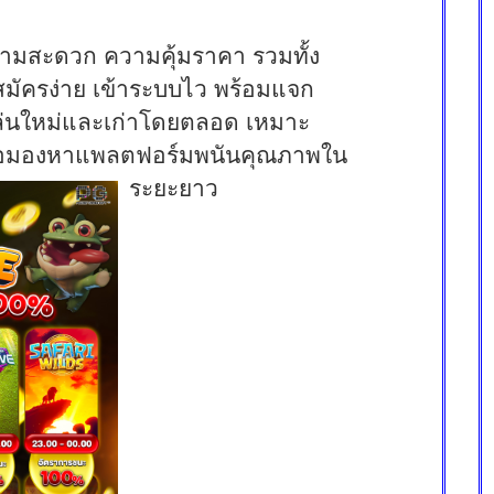
ความสะดวก ความคุ้มราคา รวมทั้ง
สมัครง่าย เข้าระบบไว พร้อมแจก
้เล่นใหม่และเก่าโดยตลอด เหมาะ
หรือมองหาแพลตฟอร์มพนันคุณภาพใน
ระยะยาว