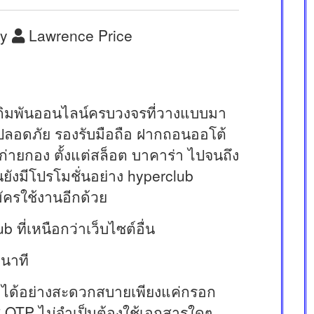
y
Lawrence Price
ดิมพันออนไลน์ครบวงจรที่วางแบบมา
บที่ปลอดภัย รองรับมือถือ ฝากถอนออโต้
ก่ายกอง ตั้งแต่สล็อต บาคาร่า ไปจนถึง
ยังมีโปรโมชั่นอย่าง hyperclub
มัครใช้งานอีกด้วย
ที่เหนือกว่าเว็บไซต์อื่น
ินาที
ร ได้อย่างสะดวกสบายเพียงแค่กรอก
ัส OTP ไม่จำเป็นต้องใช้เอกสารใดๆ