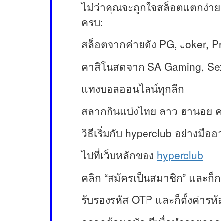
ไม่ว่าคุณจะถูกใจสล็อตแตกง่าย 
ครบ:
สล็อตจากค่ายดัง PG, Joker, P
คาสิโนสดจาก SA Gaming, Se
แทงบอลออนไลน์ทุกลีก
สลากกินแบ่งไทย ลาว ฮานอย 
วิธีเริ่มกับ hyperclub อย่างมืออ
ไปที่เว็บหลักของ
hyperclub
คลิก “สมัครเป็นสมาชิก” และก
รับรองรหัส OTP และก็ตั้งค่ารหั