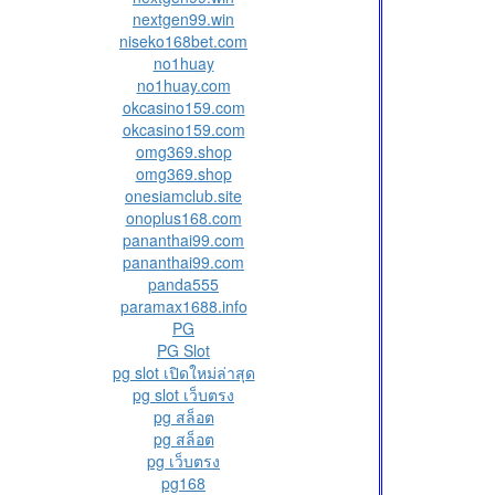
nextgen99.win
niseko168bet.com
no1huay
no1huay.com
okcasino159.com
okcasino159.com
omg369.shop
omg369.shop
onesiamclub.site
onoplus168.com
pananthai99.com
pananthai99.com
panda555
paramax1688.info
PG
PG Slot
pg slot เปิดใหม่ล่าสุด
pg slot เว็บตรง
pg สล็อต
pg สล็อต
pg เว็บตรง
pg168