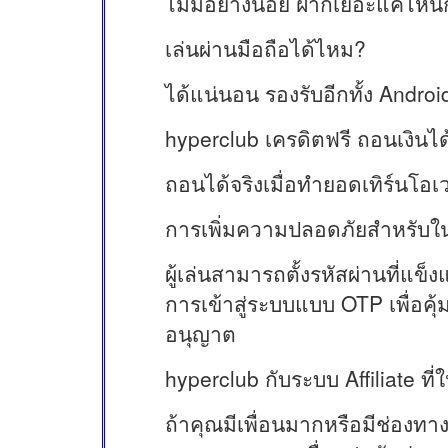
ไม่มีอย่างน้อย ฝากเยอะแค่ไหนก็
เล่นผ่านมือถือได้ไหม?
ได้แน่นอน รองรับอีกทั้ง Andro
hyperclub เครดิตฟรี ถอนเงินไ
ถอนได้จริงเมื่อทำยอดเทิร์นโอ
การเพิ่มความปลอดภัยสำหรับใ
ผู้เล่นสามารถตั้งรหัสผ่านที่แข็ง
การเข้าสู่ระบบแบบ OTP เพื่อคุ้
อนุญาต
hyperclub กับระบบ Affiliate ที
ถ้าคุณมีเพื่อนมากหรือมีช่อง