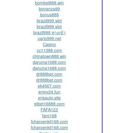
bombet888.win
bonanza99
bonus888
brazil999 slot
brazil999 slot
brazil999 ทางเข้า
carlo999.net
Casino
cc11388.com
chinatown888.win
daruma1688.com
daruma1688.com
dr888bet.com
dr888bet.com
ek4567.com
enjoy24.fun
erisauto.site
etbet16888.com
FAFA123
faro168
fcharoenkit168.com
fcharoenkit168.com