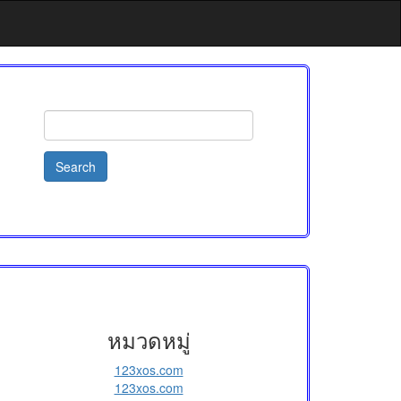
Search
for:
หมวดหมู่
123xos.com
123xos.com