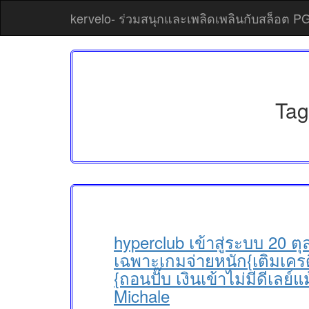
Skip
kervelo- ร่วมสนุกและเพลิดเพลินกับสล็อต P
to
content
Tag
hyperclub เข้าสู่ระบบ 20 
เฉพาะเกมจ่ายหนัก{เติมเคร
{ถอนปั๊บ เงินเข้าไม่มีดีเลย์
Michale