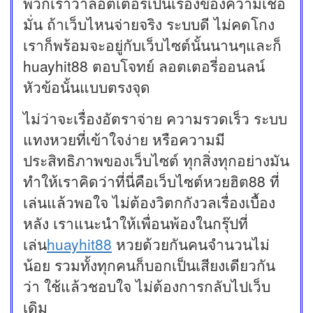
พวกเราว่าลอตเตอรี่เป็นเรื่องของความเชื่อ
มั่น ถ้าเว็บไหนจ่ายจริง ระบบดี ไม่คดโกง
เราก็พร้อมจะอยู่กับเว็บไซต์นั้นนานๆและก็
huayhit88 ตอบโจทย์ ลอตเตอรี่ออนลน์
หัวข้อนั้นแบบตรงจุด
ไม่ว่าจะเรื่องอัตราจ่าย ความรวดเร็ว ระบบ
แทงหวยที่เข้าใจง่าย หรือความมี
ประสิทธิภาพของเว็บไซต์ ทุกสิ่งทุกอย่างมัน
ทำให้เราคิดว่าที่นี่คือเว็บไซต์หวยฮิต88 ที่
เล่นแล้วพอใจ ไม่ต้องวิตกกังวลเรื่องเบื้อง
หลัง เราแนะนำให้เพื่อนพ้องในกรุ๊ปที่
เล่น
huayhit88
หวยด้วยกันคนจำนวนไม่
น้อย รวมทั้งทุกคนก็บอกเป็นเสียงเดียวกัน
ว่า ใช้แล้วชอบใจ ไม่ต้องการกลับไปเว็บ
เดิม