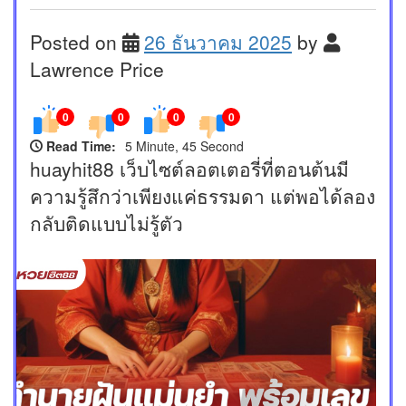
Posted on
26 ธันวาคม 2025
by
Lawrence Price
0
0
0
0
Read Time:
5 Minute, 45 Second
huayhit88 เว็บไซต์ลอตเตอรี่ที่ตอนต้นมี
ความรู้สึกว่าเพียงแค่ธรรมดา แต่พอได้ลอง
กลับติดแบบไม่รู้ตัว