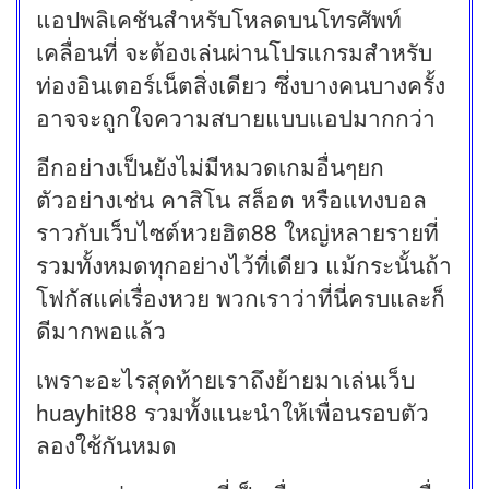
แอปพลิเคชันสำหรับโหลดบนโทรศัพท์
เคลื่อนที่ จะต้องเล่นผ่านโปรแกรมสำหรับ
ท่องอินเตอร์เน็ตสิ่งเดียว ซึ่งบางคนบางครั้ง
อาจจะถูกใจความสบายแบบแอปมากกว่า
อีกอย่างเป็นยังไม่มีหมวดเกมอื่นๆยก
ตัวอย่างเช่น คาสิโน สล็อต หรือแทงบอล
ราวกับเว็บไซต์หวยฮิต88 ใหญ่หลายรายที่
รวมทั้งหมดทุกอย่างไว้ที่เดียว แม้กระนั้นถ้า
โฟกัสแค่เรื่องหวย พวกเราว่าที่นี่ครบและก็
ดีมากพอแล้ว
เพราะอะไรสุดท้ายเราถึงย้ายมาเล่นเว็บ
huayhit88 รวมทั้งแนะนำให้เพื่อนรอบตัว
ลองใช้กันหมด