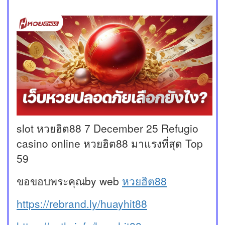
slot หวยฮิต88 7 December 25 Refugio
casino online หวยฮิต88 มาแรงที่สุด Top
59
ขอขอบพระคุณby web
หวยฮิต88
https://rebrand.ly/huayhit88