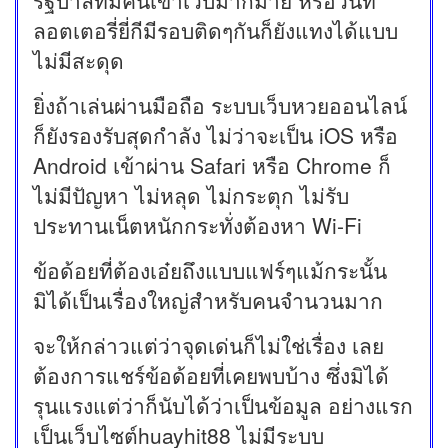
รัฐบาลที่มีคนเข้าเว็บมากมาย หรือวันที่
ลอตเตอรี่ยี่กีมีรอบติดๆกันก็ยังแทงได้แบบ
ไม่มีสะดุด
ยิ่งถ้าเล่นผ่านมือถือ ระบบเว็บหวยออนไลน์
ก็ยังรองรับสุดกำลัง ไม่ว่าจะเป็น iOS หรือ
Android เข้าผ่าน Safari หรือ Chrome ก็
ไม่มีปัญหา ไม่หลุด ไม่กระตุก ไม่รับ
ประทานเน็ตหนักกระทั่งต้องหา Wi-Fi
ข้อด้อยที่ต้องเอ๋ยถึงแบบแฟร์ๆแม้กระนั้น
มิได้เป็นเรื่องใหญ่สำหรับคนจำนวนมาก
จะให้กล่าวแต่ว่าจุดเด่นก็ไม่ใช่เรื่อง เลย
ต้องการแชร์ข้อด้อยที่เคยพบบ้าง ซึ่งมิได้
รุนแรงแต่ว่าก็นับได้ว่าเป็นข้อมูล อย่างแรก
เป็นเว็บไซต์huayhit88 ไม่มีระบบ