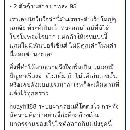
• 2 ตัวด้านล่าง บาทละ 95
เราเลยนึกในใจว่านี่มันเรทระดับเว็บใหญ่ๆ
เลยจ้ะ ทั้งๆที่เป็นเว็บหวยออนไลน์ที่มิได้
โปรโมทอะไรมาก แต่กล้าให้เรทแบบงี้
แถมไม่มีหักเปอร์เซ็นต์ ไม่มีคุณค่าโน่นค่า
นี่หลบซ่อนอยู่เลย
สิ่งที่ทำให้พวกเราตรึงใจเพิ่มเป็น ไม่เคยมี
ปัญหาเรื่องจ่ายไม่เต็ม ถ้าไม่ได้เล่นเลขอั้น
หรือเลขดังแบบแรงมากๆเรทก็จะเต็มตามที่
แจ้งไว้ทุกคราว
huayhit88 ระบบฝากถอนที่โคตรไว กระทั่ง
มีความคิดว่าอย่างงี้ล่ะที่จะต้องเป็น
มาตรฐานของเว็บไซต์สลากกินแบ่งยุคนี้