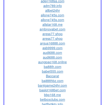
aden168ss.com
adm789.info
allbet24hr
allone745s.com
allone745s.com
allstar168.me
ambnovabet.com
aress77.shop
aress77.shop
argus16888.com
asb9999.com
audi688.com
audi688.com
aungpao168.online
ba88th.com
babet555.com
Baccarat
baj88thbz.com
bar4game24hr.com
baslot168bet.com
bbp168.me
betboxclubs.com
betflixtikto.info