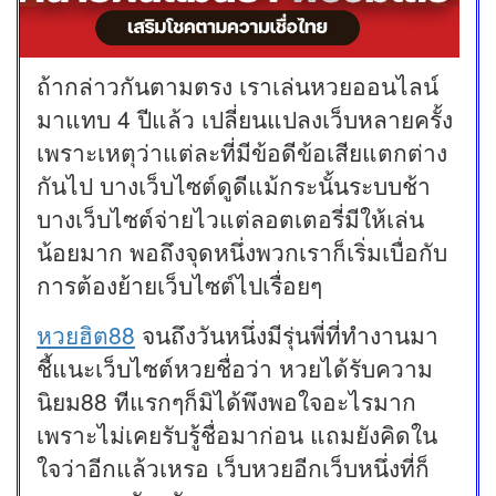
ถ้ากล่าวกันตามตรง เราเล่นหวยออนไลน์
มาแทบ 4 ปีแล้ว เปลี่ยนแปลงเว็บหลายครั้ง
เพราะเหตุว่าแต่ละที่มีข้อดีข้อเสียแตกต่าง
กันไป บางเว็บไซต์ดูดีแม้กระนั้นระบบช้า
บางเว็บไซต์จ่ายไวแต่ลอตเตอรี่มีให้เล่น
น้อยมาก พอถึงจุดหนึ่งพวกเราก็เริ่มเบื่อกับ
การต้องย้ายเว็บไซต์ไปเรื่อยๆ
หวยฮิต88
จนถึงวันหนึ่งมีรุ่นพี่ที่ทำงานมา
ชี้แนะเว็บไซต์หวยชื่อว่า หวยได้รับความ
นิยม88 ทีแรกๆก็มิได้พึงพอใจอะไรมาก
เพราะไม่เคยรับรู้ชื่อมาก่อน แถมยังคิดใน
ใจว่าอีกแล้วเหรอ เว็บหวยอีกเว็บหนึ่งที่ก็