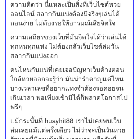
ความคิดว่า นี่แหละเป็นสิ่งที่เว็บไซต์หวย
ออนไลน์ สลากกินแบ่งต้องมีจริงๆเล่นได้
ถอนง่าย ไม่ต้องรอให้อารมณ์เสียจิตใจ
ความเสถียรของเว็บที่มั่นจิตใจได้ว่าเล่นได้
ทุกหนทุกแห่ง ไม่ต้องกลัวเว็บไซต์ล่มวัน
สลากกินแบ่งออก
คนไหนกันแน่ที่เคยเจอปัญหาเว็บค้างตอน
ใกล้หวยออกจะรู้ว่า มันน่ารำคาญแค่ไหน
บางเวลาเลขที่อยากแทงจำต้องรอคอยจน
เกินเวลา พอเพียงเข้ามิได้ก็พลาดโอกาสไป
ฟรีๆ
แม้กระนั้นที่ huayhit88 เราไม่เคยพบเว็บ
ล่มเลยแม้แต่ครั้งเดียว ไม่ว่าจะเป็นวันหวย