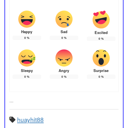
Happy
Sad
Excited
0
%
0
%
0
%
Sleepy
Angry
Surprise
0
%
0
%
0
%
…
huayhit88