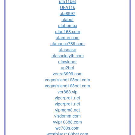
ufa11bet
UFA11k
ufa8997
ufabet
ufabombx
ufad168.com
ufamnn.com
ufanance789.com
ufasnake
ufasocietyth.com
ufawinner
up2bet
veera6999.com
vegasisland168bet.com
vegasisland168bet.com
ver888.vip
viperpro1.net
viperpro1.net
vipmgm8.net
visdomm.com
vvip16688.com
we789s.com
westbluez168bet.com