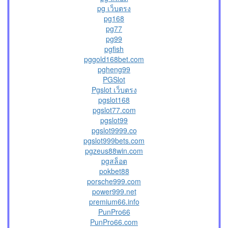
pg เว็บตรง
pg168
pg77
pg99
pgfish
pggold168bet.com
pgheng99
PGSlot
Pgslot เว็บตรง
pgslot168
pgslot77.com
pgslot99
pgslot9999.co
pgslot999bets.com
pgzeus88win.com
pgสล็อต
pokbet88
porsche999.com
power999.net
premium66.info
PunPro66
PunPro66.com