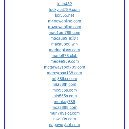
lotto432
luckycat789.com
lux555.net
m4newonline.com
m4newonline.com
mac1bet789.com
macau69 สมัคร
macau888.win
marinapluss.com
mario678.club
medee989.com
megawaysbet789.com
mercyrosa168.com
mfj889xx.com
mia88th.com
mib555s.com
mib555s.com
monkey789
moza888.com
mun789slot.com
mwin9s.com
nagawaybet.com