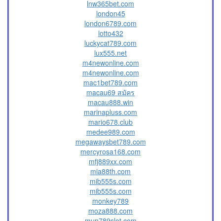
lnw365bet.com
london45
london6789.com
lotto432
luckycat789.com
lux555.net
m4newonline.com
m4newonline.com
mac1bet789.com
macau69 สมัคร
macau888.win
marinapluss.com
mario678.club
medee989.com
megawaysbet789.com
mercyrosa168.com
mfj889xx.com
mia88th.com
mib555s.com
mib555s.com
monkey789
moza888.com
mun789slot.com