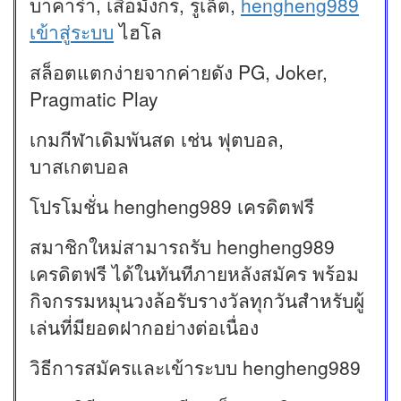
บาคาร่า, เสือมังกร, รูเล็ต,
hengheng989
เข้าสู่ระบบ
ไฮโล
สล็อตแตกง่ายจากค่ายดัง PG, Joker,
Pragmatic Play
เกมกีฬาเดิมพันสด เช่น ฟุตบอล,
บาสเกตบอล
โปรโมชั่น hengheng989 เครดิตฟรี
สมาชิกใหม่สามารถรับ hengheng989
เครดิตฟรี ได้ในทันทีภายหลังสมัคร พร้อม
กิจกรรมหมุนวงล้อรับรางวัลทุกวันสำหรับผู้
เล่นที่มียอดฝากอย่างต่อเนื่อง
วิธีการสมัครและเข้าระบบ hengheng989