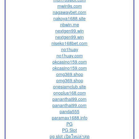
mwin9s.com
nagawaybet.com
nakoya1688.site
nbwin.me
nextgen99.win
nextgen99.win
niseko168bet.com
no1huay
no1huay.com
okcasino159.com
okcasino159.com
omg369.shop
omg369.shop
onesiamclub.site
onoplus168.com
pananthai99.com
pananthai99.com
panda555
paramax1688.info
PG
PG Slot
pg slot เปิดใหม่ล่าสุด