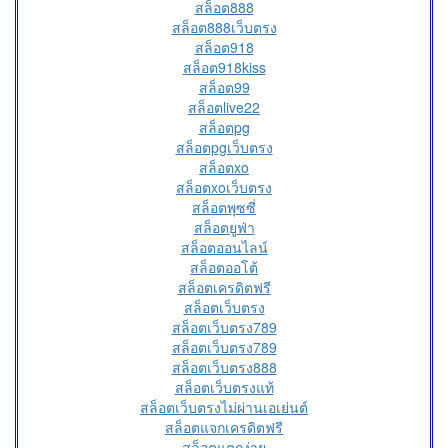
สล็อต888
สล็อต888เว็บตรง
สล็อต918
สล็อต918kiss
สล็อต99
สล็อตlive22
สล็อตpg
สล็อตpgเว็บตรง
สล็อตxo
สล็อตxoเว็บตรง
สล็อตพุซซี่
สล็อตยูฟ่า
สล็อตออนไลน์
สล็อตออโต้
สล็อตเครดิตฟรี
สล็อตเว็บตรง
สล็อตเว็บตรง789
สล็อตเว็บตรง789
สล็อตเว็บตรง888
สล็อตเว็บตรงแท้
สล็อตเว็บตรงไม่ผ่านเอเย่นต์
สล็อตแจกเครดิตฟรี
สล็อตแตกง่าย