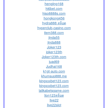
hengjing168
hi6bet.com
hiso8888s.com
hongkong456
hydra888 สล็อต
hyperclub-casino.com
item388.com
jinda55
jinda888
Joker123
joker123th
Joker123th.com
juad69
Judhai168
k1gt-auto.com
khumsup888.me
kingxxxbet123.com
kingxxxbet123.com
lalikabetsgame.com
lion123สล็อต
live22
live22slot