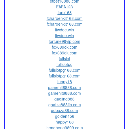
etbet16888.com
FAFA123
faro168
fcharoenkit168.com
fcharoenkit168.com
fiwdee.win
fiwdee.win
fortune99vip.com
fox689ok.com
fox689ok.com
fullslot
fullslotpg
fullslotpg168.com
fullslotpg168.com
funny18
gamehit8888.com
gamehit8888.com
gaojing888
goatza888fin.com
gobaza88.com
golden456
happy168
hengheng9899.com