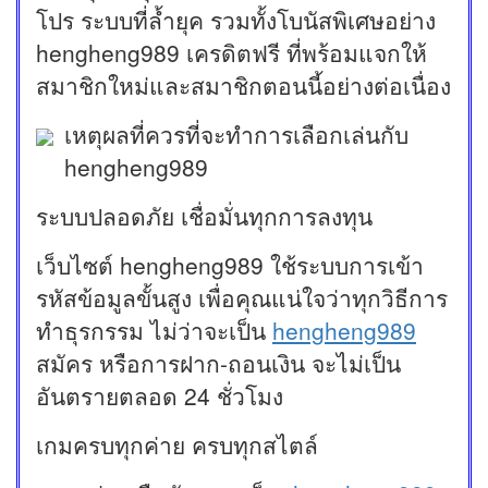
โปร ระบบที่ล้ำยุค รวมทั้งโบนัสพิเศษอย่าง
hengheng989 เครดิตฟรี ที่พร้อมแจกให้
สมาชิกใหม่และสมาชิกตอนนี้อย่างต่อเนื่อง
เหตุผลที่ควรที่จะทำการเลือกเล่นกับ
hengheng989
ระบบปลอดภัย เชื่อมั่นทุกการลงทุน
เว็บไซต์ hengheng989 ใช้ระบบการเข้า
รหัสข้อมูลขั้นสูง เพื่อคุณแน่ใจว่าทุกวิธีการ
ทำธุรกรรม ไม่ว่าจะเป็น
hengheng989
สมัคร หรือการฝาก-ถอนเงิน จะไม่เป็น
อันตรายตลอด 24 ชั่วโมง
เกมครบทุกค่าย ครบทุกสไตล์