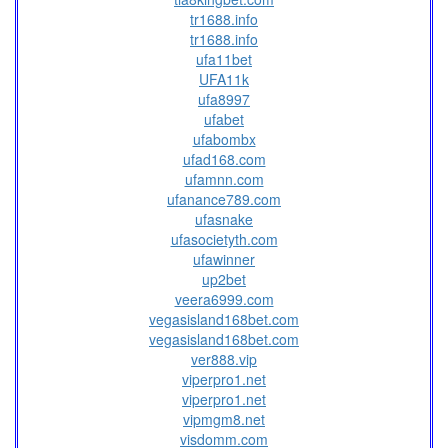
tr1688.info
tr1688.info
ufa11bet
UFA11k
ufa8997
ufabet
ufabombx
ufad168.com
ufamnn.com
ufanance789.com
ufasnake
ufasocietyth.com
ufawinner
up2bet
veera6999.com
vegasisland168bet.com
vegasisland168bet.com
ver888.vip
viperpro1.net
viperpro1.net
vipmgm8.net
visdomm.com