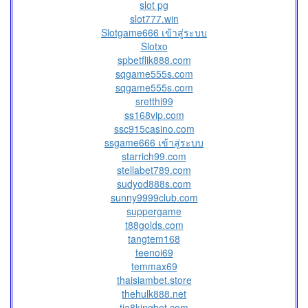
slot pg
slot777.win
Slotgame666 เข้าสู่ระบบ
Slotxo
spbetflik888.com
sqgame555s.com
sqgame555s.com
sretthi99
ss168vip.com
ssc915casino.com
ssgame666 เข้าสู่ระบบ
starrich99.com
stellabet789.com
sudyod888s.com
sunny9999club.com
suppergame
t88golds.com
tangtem168
teenoi69
temmax69
thaisiambet.store
thehulk888.net
tia8kingbet.com