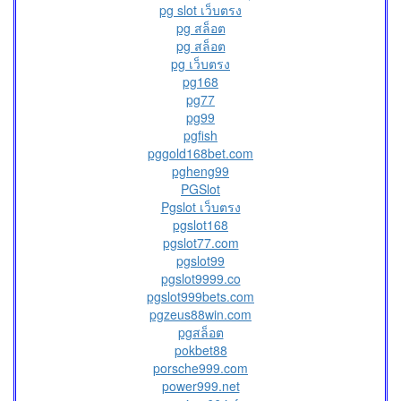
pg slot เว็บตรง
pg สล็อต
pg สล็อต
pg เว็บตรง
pg168
pg77
pg99
pgfish
pggold168bet.com
pgheng99
PGSlot
Pgslot เว็บตรง
pgslot168
pgslot77.com
pgslot99
pgslot9999.co
pgslot999bets.com
pgzeus88win.com
pgสล็อต
pokbet88
porsche999.com
power999.net