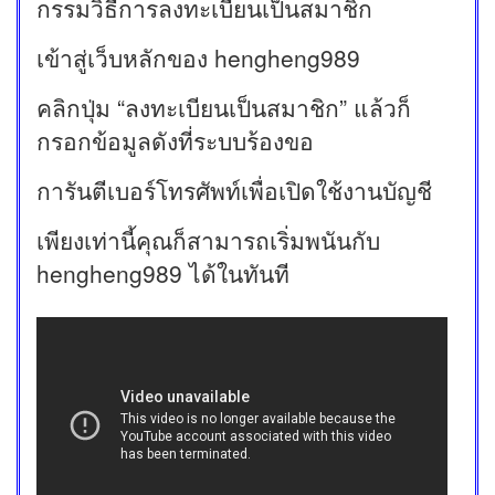
กรรมวิธีการลงทะเบียนเป็นสมาชิก
เข้าสู่เว็บหลักของ hengheng989
คลิกปุ่ม “ลงทะเบียนเป็นสมาชิก” แล้วก็
กรอกข้อมูลดังที่ระบบร้องขอ
การันตีเบอร์โทรศัพท์เพื่อเปิดใช้งานบัญชี
เพียงเท่านี้คุณก็สามารถเริ่มพนันกับ
hengheng989 ได้ในทันที