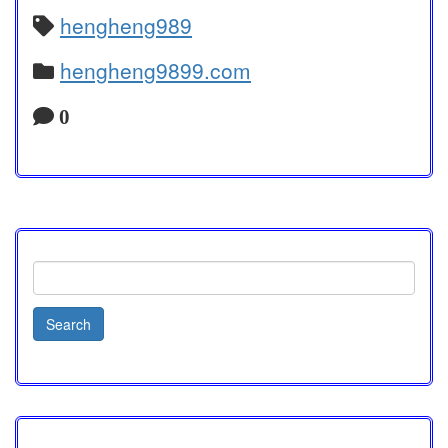
hengheng989
hengheng9899.com
0
Search
for: