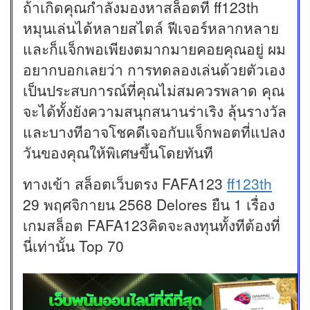
ถ้าเกิดคุณกำลังมองหาสล็อตที่ ff123th
หมุนเล่นได้หลายสไตล์ ฟีเจอร์หลากหลาย
และก็แจ็กพอเพียงตมากมายคอยคุณอยู่ ผม
อยากบอกเลยว่า การทดลองเล่นด้วยตัวเอง
เป็นประสบการณ์ที่คุณไม่สมควรพลาด คุณ
จะได้ทั้งยังความสนุกสนานร่าเริง ลุ้นรางวัล
และบางทีอาจโชคดีเจอกับแจ็กพอตที่แปลง
วันของคุณให้พิเศษขึ้นโดยทันที
ทางเข้า สล็อตเว็บตรง FAFA123
ff123th
29 พฤศจิกายน 2568 Delores ยืน 1 เรื่อง
เกมสล็อต FAFA123คิดจะลงทุนทั้งทีต้องที่
นี่เท่านั้น Top 70