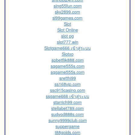
sing55fun.com
sky2899.com
sl99games.com
Slot
Slot Online
slot pg
slot777.win
Slotgame666 เข้าสู่ระบบ
Slotxo
spbetflik888.com
sqgame555s.com
sqgame555s.com
sretthi99
ss168vip.com
ssc915casino.com
ssgame666 เข้าสู่ระบบ
starrich99.com
stellabet789.com
sudyod888s.com
sunny9999club.com
suppergame
t88golds.com