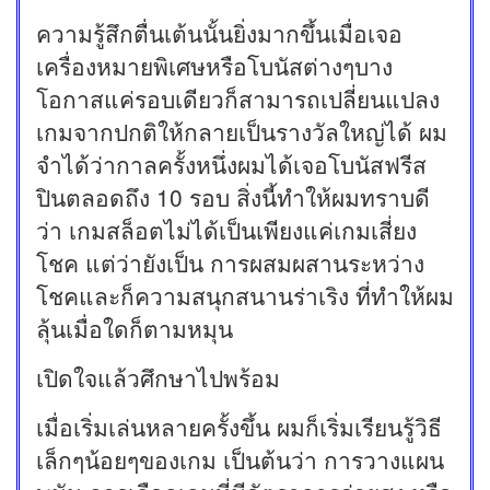
ความรู้สึกตื่นเต้นนั้นยิ่งมากขึ้นเมื่อเจอ
เครื่องหมายพิเศษหรือโบนัสต่างๆบาง
โอกาสแค่รอบเดียวก็สามารถเปลี่ยนแปลง
เกมจากปกติให้กลายเป็นรางวัลใหญ่ได้ ผม
จำได้ว่ากาลครั้งหนึ่งผมได้เจอโบนัสฟรีส
ปินตลอดถึง 10 รอบ สิ่งนี้ทำให้ผมทราบดี
ว่า เกมสล็อตไม่ได้เป็นเพียงแค่เกมเสี่ยง
โชค แต่ว่ายังเป็น การผสมผสานระหว่าง
โชคและก็ความสนุกสนานร่าเริง ที่ทำให้ผม
ลุ้นเมื่อใดก็ตามหมุน
เปิดใจแล้วศึกษาไปพร้อม
เมื่อเริ่มเล่นหลายครั้งขึ้น ผมก็เริ่มเรียนรู้วิธี
เล็กๆน้อยๆของเกม เป็นต้นว่า การวางแผน