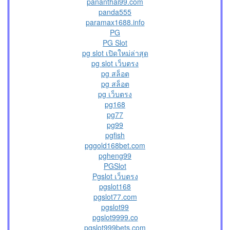
pananthai99.com
panda555
paramax1688.info
PG
PG Slot
pg slot เปิดใหม่ล่าสุด
pg slot เว็บตรง
pg สล็อต
pg สล็อต
pg เว็บตรง
pg168
pg77
pg99
pgfish
pggold168bet.com
pgheng99
PGSlot
Pgslot เว็บตรง
pgslot168
pgslot77.com
pgslot99
pgslot9999.co
pgslot999bets.com