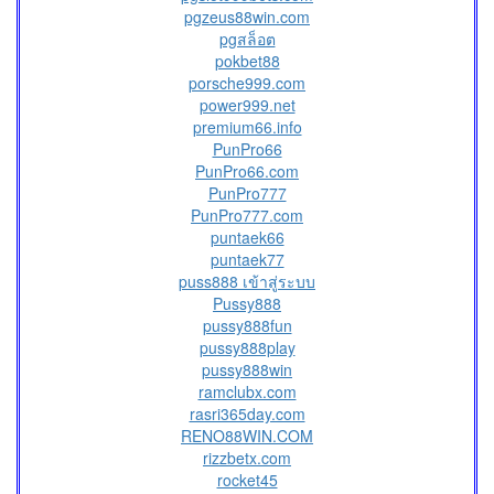
pgzeus88win.com
pgสล็อต
pokbet88
porsche999.com
power999.net
premium66.info
PunPro66
PunPro66.com
PunPro777
PunPro777.com
puntaek66
puntaek77
puss888 เข้าสู่ระบบ
Pussy888
pussy888fun
pussy888play
pussy888win
ramclubx.com
rasri365day.com
RENO88WIN.COM
rizzbetx.com
rocket45