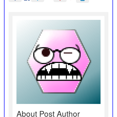
About Post Author