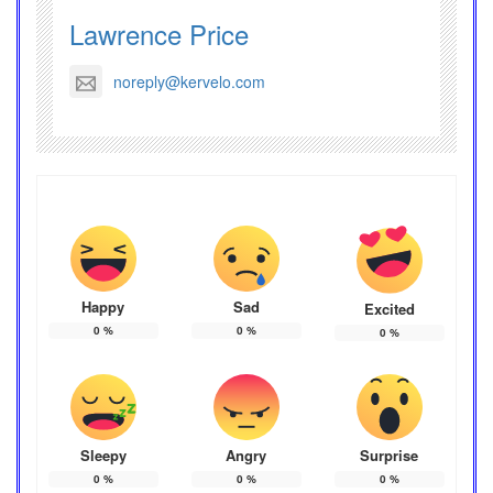
Lawrence Price
noreply@kervelo.com
Happy
Sad
Excited
0
%
0
%
0
%
Sleepy
Angry
Surprise
0
%
0
%
0
%