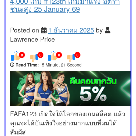
4,000 เกม ff123th เกมมาแรง อัตรา
ชนะสูง 25 January 69
Posted on
1 ธันวาคม 2025
by
Lawrence Price
0
0
0
0
Read Time:
5 Minute, 21 Second
FAFA123 เปิดใจให้โลกของเกมสล็อต แล้ว
คุณจะได้บันเทิงใจอย่างมากแบบที่ผมได้
สัมผัส