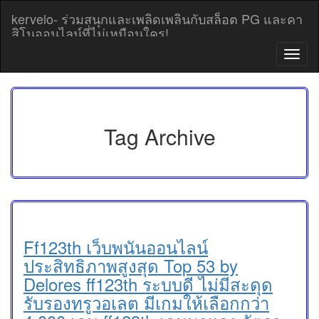
Skip
kervelo- ร่วมสนุกและเพลิดเพลินกับสล็อต PG และคา
to
สิโนออนไลน์ที่ไม่เหมือนใคร!
content
T
o
g
g
l
e
Tag Archive
n
a
v
i
g
a
t
i
Ff123th เว็บพนันออนไลน์
o
ประสิทธิภาพสูงสุด Top 53 by
n
Delores ff123th ระบบดี ไม่มีสะดุด
รับรองทรูวอเลต มีเกมให้เลือกกว่า