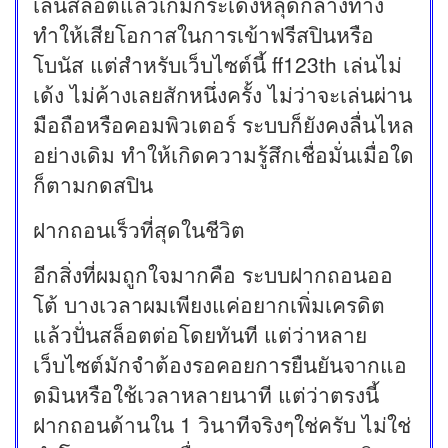
เล่นสล็อตแล้วเกมกระเด้งหลุดกลางทาง
ทำให้เสียโอกาสในการเข้าฟรีสปินหรือ
โบนัส แต่สำหรับเว็บไซต์นี้ ff123th เล่นไม่
เด้ง ไม่ค้างเลยสักหนึ่งครั้ง ไม่ว่าจะเล่นผ่าน
มือถือหรือคอมพิวเตอร์ ระบบก็ยังคงลื่นไหล
อย่างเดิม ทำให้เกิดความรู้สึกเชื่อมั่นเมื่อใด
ก็ตามกดสปิน
ฝากถอนเร็วที่สุดในชีวิต
อีกสิ่งที่ผมถูกใจมากคือ ระบบฝากถอนออ
โต้ บางเวลาผมเพียงแค่อยากเพิ่มเครดิต
แล้วปั่นสล็อตต่อโดยทันที แต่ว่าหลาย
เว็บไซต์มักจำต้องรอคอยการยืนยันจากแอ
ดมินหรือใช้เวลาหลายนาที แต่ว่าตรงนี้
ฝากถอนด้านใน 1 วินาทีจริงๆใช่ครับ ไม่ใช่