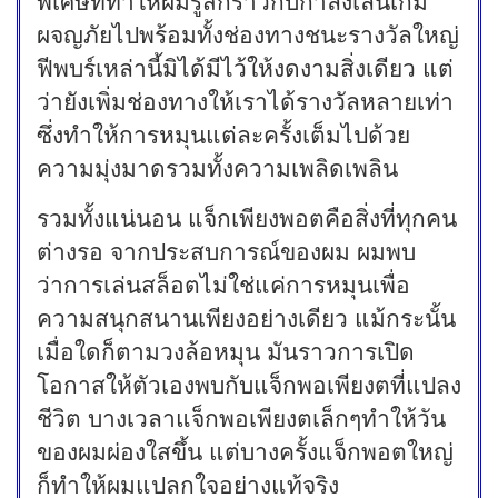
ผจญภัยไปพร้อมทั้งช่องทางชนะรางวัลใหญ่
ฟีพบร์เหล่านี้มิได้มีไว้ให้งดงามสิ่งเดียว แต่
ว่ายังเพิ่มช่องทางให้เราได้รางวัลหลายเท่า
ซึ่งทำให้การหมุนแต่ละครั้งเต็มไปด้วย
ความมุ่งมาดรวมทั้งความเพลิดเพลิน
รวมทั้งแน่นอน แจ็กเพียงพอตคือสิ่งที่ทุกคน
ต่างรอ จากประสบการณ์ของผม ผมพบ
ว่าการเล่นสล็อตไม่ใช่แค่การหมุนเพื่อ
ความสนุกสนานเพียงอย่างเดียว แม้กระนั้น
เมื่อใดก็ตามวงล้อหมุน มันราวการเปิด
โอกาสให้ตัวเองพบกับแจ็กพอเพียงตที่แปลง
ชีวิต บางเวลาแจ็กพอเพียงตเล็กๆทำให้วัน
ของผมผ่องใสขึ้น แต่บางครั้งแจ็กพอตใหญ่
ก็ทำให้ผมแปลกใจอย่างแท้จริง