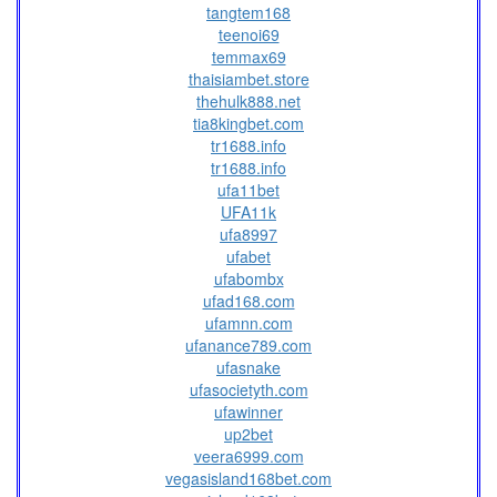
tangtem168
teenoi69
temmax69
thaisiambet.store
thehulk888.net
tia8kingbet.com
tr1688.info
tr1688.info
ufa11bet
UFA11k
ufa8997
ufabet
ufabombx
ufad168.com
ufamnn.com
ufanance789.com
ufasnake
ufasocietyth.com
ufawinner
up2bet
veera6999.com
vegasisland168bet.com