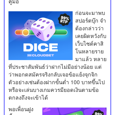
คู่มือ
ก่อนจะมาพบ
สปอร์ตบุ๊ก จำ
ต้องกล่าวว่า
เคยผิดหวังกับ
เว็บไซต์คาสิ
โนหลายราย
มาแล้ว หลาย
ที่ประชาสัมพันธ์ว่าฝากไม่มีอย่างน้อย แต่
ว่าพอกดสมัครจริงกลับเจอข้อแย้งจุกจิก
ตัวอย่างเช่นต้องฝากขั้นต่ำ 100 บาทขึ้นไป
หรือจะเล่นบางเกมควรมียอดเงินตามข้อ
ตกลงถึงจะเข้าได้
พอเพื่อนฝูง