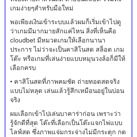
เกมง่ายๆสำหรับมือใหม่
พอเพียงเงินเข้าระบบแล้วผมก็เริ่มเข้าไปดู
ว่าเกมมีมากมายสักแค่ไหน สิ่งที่เห็นคือ
cloudbet มีหมวดเกมให้เลือกนานา
ประการ ไม่ว่าจะเป็นคาสิโนสด สล็อต เกม
โต๊ะ หรือเกมที่เล่นง่ายแบบหมุนวงล้อก็มีให้
เลือกครบ
• คาสิโนสดที่ภาพคมชัด ถ่ายทอดสดจริง
แบบไม่หลุด เล่นแล้วรู้สึกเหมือนอยู่ในบ่อน
จริง
ผมเลือกเข้าไปเล่นบาคาร่าก่อน เพราะว่า
รู้จักดีที่สุด โต๊ะที่เลือกเป็นโต๊ะแจกไพ่แบบ
ไลฟ์สด ซึ่งภาพแจ่มกระจ่างไม่มีกระตุก กด