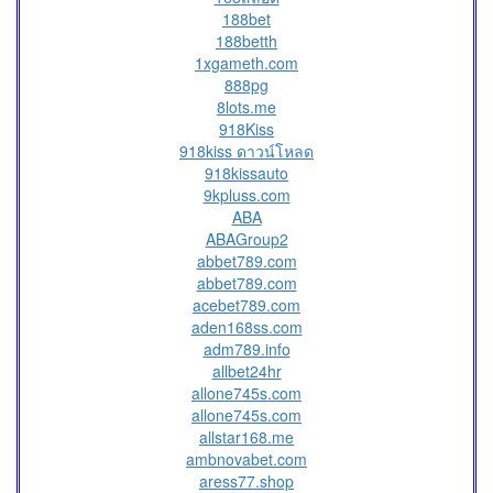
188bet
188betth
1xgameth.com
888pg
8lots.me
918Kiss
918kiss ดาวน์โหลด
918kissauto
9kpluss.com
ABA
ABAGroup2
abbet789.com
abbet789.com
acebet789.com
aden168ss.com
adm789.info
allbet24hr
allone745s.com
allone745s.com
allstar168.me
ambnovabet.com
aress77.shop