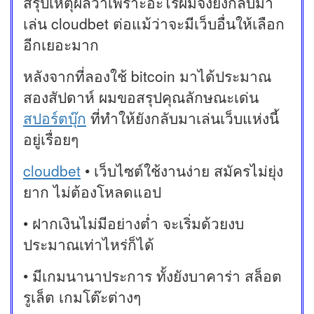
สรุปเหตุผลว่าเพราะอะไรผมจึงยังกลับมา
เล่น cloudbet ต่อแม้ว่าจะมีเว็บอื่นให้เลือก
อีกเยอะมาก
หลังจากที่ลองใช้ bitcoin มาได้ประมาณ
สองสัปดาห์ ผมขอสรุปคุณลักษณะเด่น
สปอร์ตบุ๊ก
ที่ทำให้ยังกลับมาเล่นเว็บแห่งนี้
อยู่เรื่อยๆ
cloudbet
• เว็บไซต์ใช้งานง่าย สมัครไม่ยุ่ง
ยาก ไม่ต้องโหลดแอป
• ฝากเงินไม่มีอย่างต่ำ จะเริ่มด้วยงบ
ประมาณเท่าไหร่ก็ได้
• มีเกมนานาประการ ทั้งยังบาคาร่า สล็อต
รูเล็ต เกมโต๊ะต่างๆ