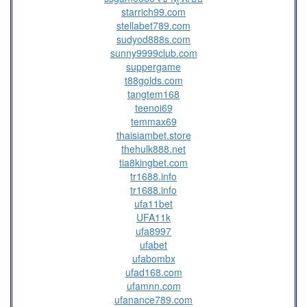
starrich99.com
stellabet789.com
sudyod888s.com
sunny9999club.com
suppergame
t88golds.com
tangtem168
teenoi69
temmax69
thaisiambet.store
thehulk888.net
tia8kingbet.com
tr1688.info
tr1688.info
ufa11bet
UFA11k
ufa8997
ufabet
ufabombx
ufad168.com
ufamnn.com
ufanance789.com