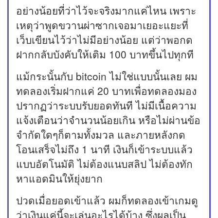
อย่างน้อยที่ว่าไว้จะจริงมากแค่ไหน เพราะ
เหตุว่าพูดขวานผ่าซากเจอมาเยอะแยะที่
เว็บเขียนไว้ว่าไม่มีอย่างน้อย แต่ว่าพอกด
ฝากกลับบังคับให้เติม 100 บาทขึ้นไปทุกที
แม้กระนั้นกับ bitcoin ไม่ใช่แบบนั้นเลย ผม
ทดลองเริ่มฝากแค่ 20 บาทเพื่อทดลองมอง
ปรากฏว่าระบบรับยอดทันที ไม่มีเนื้อความ
แจ้งเตือนว่าจำนวนน้อยเกิน หรือไม่ผ่านข้อ
จำกัดใดๆก็ตามทั้งมวล และภายหลังกด
โอนเสร็จไม่ถึง 1 นาที เงินก็เข้าระบบแล้ว
แบบอัตโนมัติ ไม่ต้องแนบสลิป ไม่ต้องทัก
หาแอดมินให้ยุ่งยาก
ปวดเมื่อยอดเข้าแล้ว ผมก็ทดลองเข้าเกมดู
ว่าเงินแค่นี้จะเล่นอะไรได้บ้าง ซึ่งผลเป็น