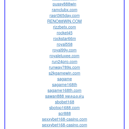
pussy888win
ramclubx.com
rasri365day.com
RENO88WIN.COM
rizzbetx.com
rocket45
rockstar66m
royal558
royal99y.com
royaleluxee.com
run24pro.com
runway789s.com
s2kgamewin.com
sagame
sagame168th
sagame168th.com
sawan888 ทดลองเล่น
sbobet168
sbotop1688.com
scr888
sexxybet168-casino.com
sexxybet168-casino.com