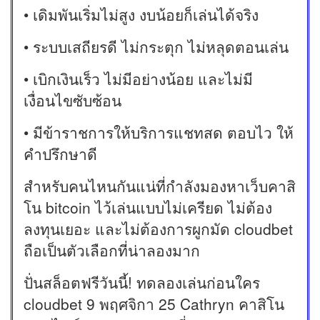
• เดิมพันเริ่มไม่สูง งบน้อยก็เล่นได้จริง
• ระบบเสถียรดี ไม่กระตุก ไม่หลุดตอนเล่น
• เบิกเงินเร็ว ไม่มีอย่างน้อย และไม่มี
เงื่อนไขซับซ้อน
• มีข้าราชการให้บริการแชทสด ตอบไว ให้
คำปรึกษาดี
สำหรับคนไหนกันแน่ที่กำลังมองหาเว็บคาสิ
โน bitcoin ไว้เล่นแบบไม่เครียด ไม่ต้อง
ลงทุนเยอะ และไม่ต้องการผูกมัด cloudbet
ถือเป็นตัวเลือกที่น่าลองมาก
ปั่นสล็อตฟรีวันนี้! ทดลองเล่นก่อนใคร
cloudbet 9 พฤศจิกา 25 Cathryn คาสิโน