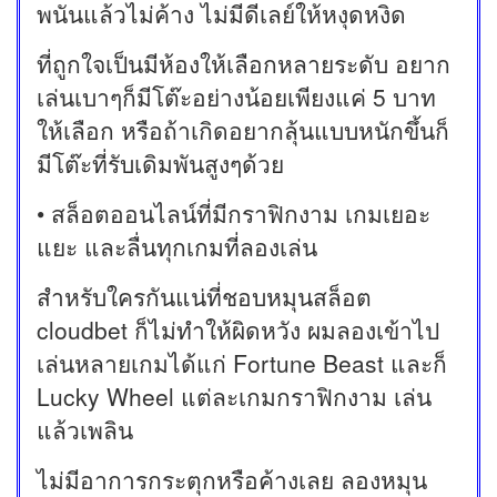
พนันแล้วไม่ค้าง ไม่มีดีเลย์ให้หงุดหงิด
ที่ถูกใจเป็นมีห้องให้เลือกหลายระดับ อยาก
เล่นเบาๆก็มีโต๊ะอย่างน้อยเพียงแค่ 5 บาท
ให้เลือก หรือถ้าเกิดอยากลุ้นแบบหนักขึ้นก็
มีโต๊ะที่รับเดิมพันสูงๆด้วย
• สล็อตออนไลน์ที่มีกราฟิกงาม เกมเยอะ
แยะ และลื่นทุกเกมที่ลองเล่น
สำหรับใครกันแน่ที่ชอบหมุนสล็อต
cloudbet ก็ไม่ทำให้ผิดหวัง ผมลองเข้าไป
เล่นหลายเกมได้แก่ Fortune Beast และก็
Lucky Wheel แต่ละเกมกราฟิกงาม เล่น
แล้วเพลิน
ไม่มีอาการกระตุกหรือค้างเลย ลองหมุน