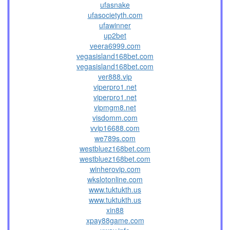
ufasnake
ufasocietyth.com
ufawinner
up2bet
veera6999.com
vegasisland168bet.com
vegasisland168bet.com
ver888.vip
viperpro1.net
viperpro1.net
vipmgm8.net
visdomm.com
vvip16688.com
we789s.com
westbluez168bet.com
westbluez168bet.com
winherovip.com
wkslotonline.com
www.tuktukth.us
www.tuktukth.us
xin88
xpay88game.com