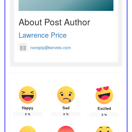
About Post Author
Lawrence Price
noreply@kervelo.com
Happy
Sad
Excited
0
%
0
%
0
%