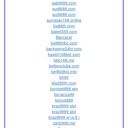
asb9999.com
audi688.com
audi688.com
aungpao168.online
ba88th.com
babet555.com
Baccarat
baj88thbz.com
bar4game24hr.com
baslot168bet.com
bbp168.me
betboxclubs.com
betflixtikto.info
bh99
bio285th.com
bombet888.win
bonanza99
bonus888
brazil999 slot
brazil999 slot
brazil999 ทางเข้า
carlo999.net