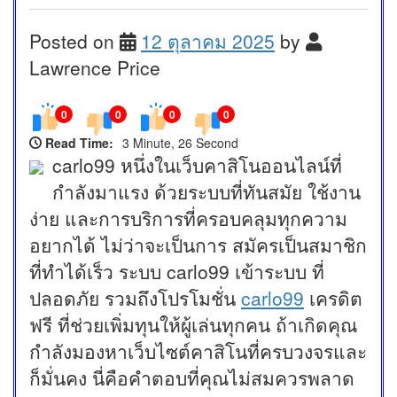
Posted on
12 ตุลาคม 2025
by
Lawrence Price
0
0
0
0
Read Time:
3 Minute, 26 Second
carlo99 หนึ่งในเว็บคาสิโนออนไลน์ที่
กำลังมาแรง ด้วยระบบที่ทันสมัย ใช้งาน
ง่าย และการบริการที่ครอบคลุมทุกความ
อยากได้ ไม่ว่าจะเป็นการ สมัครเป็นสมาชิก
ที่ทำได้เร็ว ระบบ carlo99 เข้าระบบ ที่
ปลอดภัย รวมถึงโปรโมชั่น
carlo99
เครดิต
ฟรี ที่ช่วยเพิ่มทุนให้ผู้เล่นทุกคน ถ้าเกิดคุณ
กำลังมองหาเว็บไซต์คาสิโนที่ครบวงจรและ
ก็มั่นคง นี่คือคำตอบที่คุณไม่สมควรพลาด