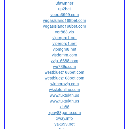
ufawinner
up2bet
veera6999.com
vegasisland168bet.com
vegasisland168bet.com
ver888.vip
viperpro1.net
viperpro1.net
vipmgm8.net
visdomm.com
vvip16688.com
we789s.com
westbluez168bet.com
westbluez168bet.com
winherovip.com
wkslotonline.com
www.tuktukth.us
www.tuktukth.us
xin88
xpay88game.com
xway.info
yak699.net