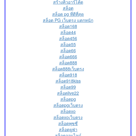
สร้างคิวอาร์โค้ด
สล็อต
สล็อต pg ที่ดีที่สุด
สล็อต PG เว็บตรง แตกหนัก
สล็อต168
สล็อต44
สล็อต456
สล็อต55
สล็อต66
สล็อต666
สล็อต888
สล็อต888เว็บตรง
สล็อต918
สล็อต918kiss
สล็อต99
สล็อตlive22
สล็อตpg
สล็อตpgเว็บตรง
สล็อตxo
สล็อตxoเว็บตรง
สล็อตพุซซี่
สล็อตยูฟ่า
สล็อตออนไลน์