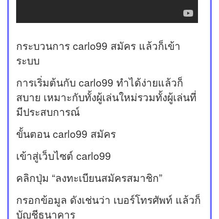
กระบวนการ carlo99 สมัคร แล้วก็เข้า
ระบบ
การเริ่มต้นกับ carlo99 ทำได้ง่ายแล้วก็
สบาย เหมาะกับทั้งผู้เล่นใหม่รวมทั้งผู้เล่นที่
มีประสบการณ์
ขั้นตอน carlo99 สมัคร
เข้าสู่เว็บไซต์ carlo99
คลิกปุ่ม “ลงทะเบียนสมัครสมาชิก”
กรอกข้อมูล ดังเช่นว่า เบอร์โทรศัพท์ แล้วก็
บัญชีธนาคาร