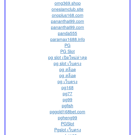
omg369.shop
onesiamclub.site
onoplus168.com
pananthai99.com
pananthai99.com
panda555
paramax1688.info
PG
PG Slot
pg slot เปิดใหม่ล่าสุด
pg slot เว็บตรง
pg สล็อต
pg สล็อต
pg เว็บตรง
pg168
pg77
pg99
pgfish
pggold168bet.com
pgheng99
PGSlot
Pgslot เว็บตรง