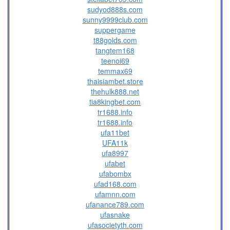
sudyod888s.com
sunny9999club.com
suppergame
t88golds.com
tangtem168
teenoi69
temmax69
thaisiambet.store
thehulk888.net
tia8kingbet.com
tr1688.info
tr1688.info
ufa11bet
UFA11k
ufa8997
ufabet
ufabombx
ufad168.com
ufamnn.com
ufanance789.com
ufasnake
ufasocietyth.com