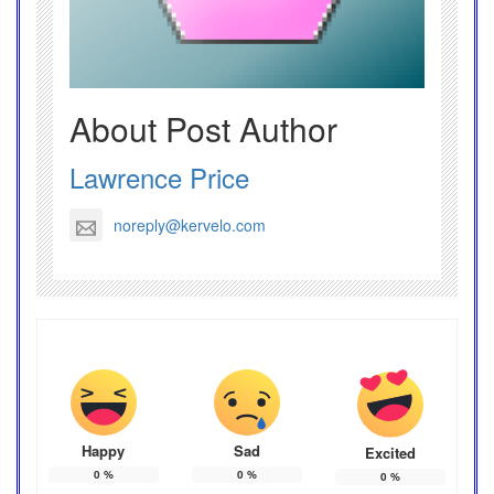
About Post Author
Lawrence Price
noreply@kervelo.com
Happy
Sad
Excited
0
%
0
%
0
%