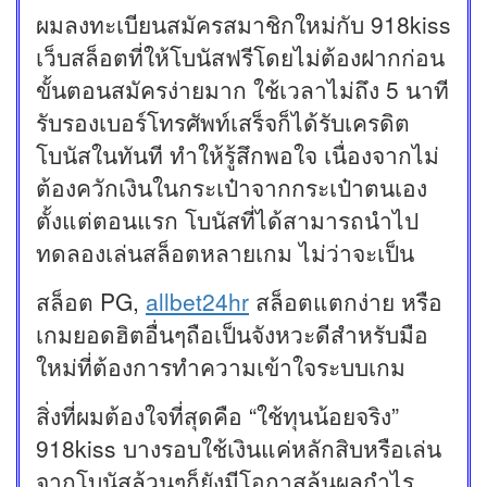
ผมลงทะเบียนสมัครสมาชิกใหม่กับ 918kiss
เว็บสล็อตที่ให้โบนัสฟรีโดยไม่ต้องฝากก่อน
ขั้นตอนสมัครง่ายมาก ใช้เวลาไม่ถึง 5 นาที
รับรองเบอร์โทรศัพท์เสร็จก็ได้รับเครดิต
โบนัสในทันที ทำให้รู้สึกพอใจ เนื่องจากไม่
ต้องควักเงินในกระเป๋าจากกระเป๋าตนเอง
ตั้งแต่ตอนแรก โบนัสที่ได้สามารถนำไป
ทดลองเล่นสล็อตหลายเกม ไม่ว่าจะเป็น
สล็อต PG,
allbet24hr
สล็อตแตกง่าย หรือ
เกมยอดฮิตอื่นๆถือเป็นจังหวะดีสำหรับมือ
ใหม่ที่ต้องการทำความเข้าใจระบบเกม
สิ่งที่ผมต้องใจที่สุดคือ “ใช้ทุนน้อยจริง”
918kiss บางรอบใช้เงินแค่หลักสิบหรือเล่น
จากโบนัสล้วนๆก็ยังมีโอกาสลุ้นผลกำไร