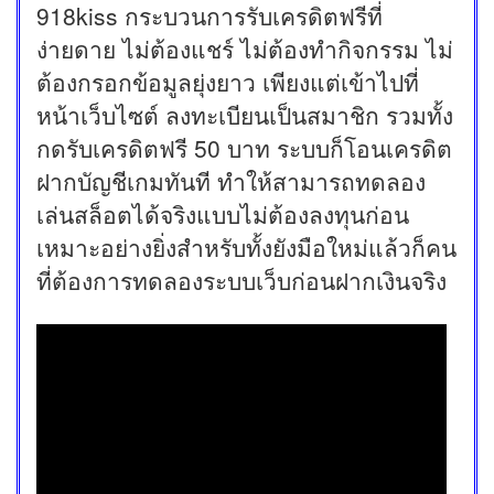
918kiss กระบวนการรับเครดิตฟรีที่
ง่ายดาย ไม่ต้องแชร์ ไม่ต้องทำกิจกรรม ไม่
ต้องกรอกข้อมูลยุ่งยาว เพียงแต่เข้าไปที่
หน้าเว็บไซต์ ลงทะเบียนเป็นสมาชิก รวมทั้ง
กดรับเครดิตฟรี 50 บาท ระบบก็โอนเครดิต
ฝากบัญชีเกมทันที ทำให้สามารถทดลอง
เล่นสล็อตได้จริงแบบไม่ต้องลงทุนก่อน
เหมาะอย่างยิ่งสำหรับทั้งยังมือใหม่แล้วก็คน
ที่ต้องการทดลองระบบเว็บก่อนฝากเงินจริง