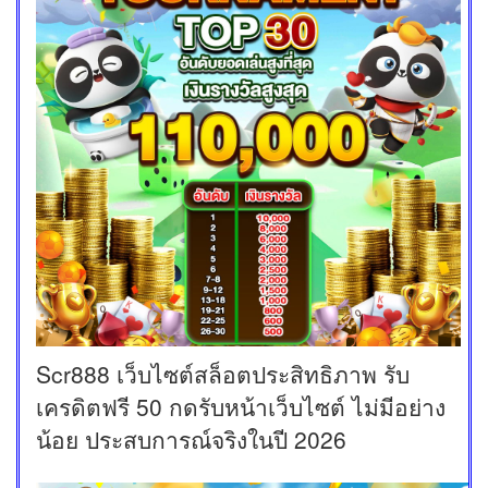
Scr888 เว็บไซต์สล็อตประสิทธิภาพ รับ
เครดิตฟรี 50 กดรับหน้าเว็บไซต์ ไม่มีอย่าง
น้อย ประสบการณ์จริงในปี 2026