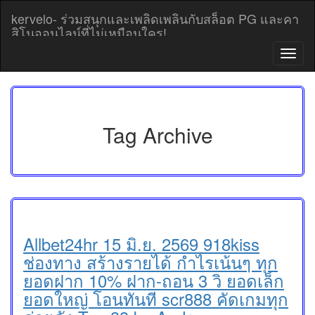
Skip
kervelo- ร่วมสนุกและเพลิดเพลินกับสล็อต PG และคา
to
สิโนออนไลน์ที่ไม่เหมือนใคร!
content
T
o
g
g
l
e
Tag Archive
n
a
v
i
g
a
t
i
Allbet24hr 15 มิ.ย. 2569 918kiss
o
ช่องทาง สร้างรายได้ กำไรเน้นๆ ทุก
n
ยอดฝาก 10% ฝาก-ถอน 3 วิ ยอดเล็ก
ยอดใหญ่ โอนทันที scr888 คัดเกมทุก