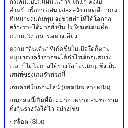
ถ้าเล่นแบบมีแผนในการ ได้แก่ ตั้งงบ
สำหรับเพื่อการเล่นแต่ละครั้ง และเลือกเกม
ที่เหมาะสมกับทุน จะช่วยทำให้ได้โอกาส
สร้างรายได้มากยิ่งขึ้น ไม่ใช่แค่เล่นเพื่อ
ความสนุกสนานอย่างเดียว
ความ “ตื่นเต้น” ที่เกิดขึ้นในเมื่อใดก็ตาม
หมุน บางครั้งอาจจะได้กำไรเล็กๆแต่บาง
เวลาก็ได้โอกาสได้รางวัลก้อนใหญ่ ซึ่งเป็น
เสน่ห์ของเกมจำพวกนี้
เกมคาสิโนออนไลน์ (ยอดนิยมสายพนัน)
เกมกลุ่มนี้เป็นที่นิยมมาก เพราะเล่นง่ายรวม
ทั้งลุ้นรางวัลได้ไว อย่างเช่น
• สล็อต (Slot)