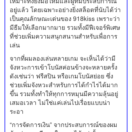
เหมาะทั้งยังมือใหม่และผู้ที่มีประสบการณ์
อยู่แล้ว โดยเฉพาะอย่างยิ่งสล็อตที่นับได้ว่า
เป็นคุณลักษณะเด่นของ 918kiss เพราะว่า
มีธีมให้เลือกมากมาย รวมทั้งมีฟีเจอร์พิเศษ
ที่ช่วยเพิ่มความสนุกสนานสำหรับเพื่อการ
เล่น
จากที่ผมลองเล่นหลายเกม จะเห็นได้ว่ามี
จังหวะการเข้าโบนัสค่อนข้างจะหลายครั้ง
ดังเช่นว่า ฟรีสปิน หรือเกมโบนัสย่อย ซึ่ง
ช่วยเพิ่มจังหวะสำหรับการได้กำไรได้มาก
ขึ้น รวมทั้งทำให้ทุกการหมุนมีความลุ้นอยู่
เสมอเวลา ไม่ใช่แค่เล่นไปเรื่อยแบบน่า
ระอา
“การจัดการเงิน” จากประสบการณ์ของผม