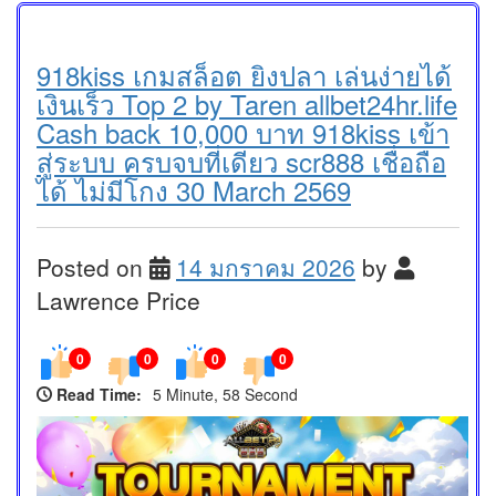
918kiss เกมสล็อต ยิงปลา เล่นง่ายได้
เงินเร็ว Top 2 by Taren allbet24hr.life
Cash back 10,000 บาท 918kiss เข้า
สู่ระบบ ครบจบที่เดียว scr888 เชื่อถือ
ได้ ไม่มีโกง 30 March 2569
Posted on
14 มกราคม 2026
by
Lawrence Price
0
0
0
0
Read Time:
5 Minute, 58 Second