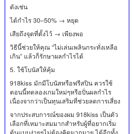
ดังเช่น
ได้กำไร 30–50% → หยุด
เสียถึงจุดที่ตั้งไว้ → เพียงพอ
วิธีนี้ช่วยให้คุณ “ไม่เล่นเพลินกระทั่งเหลือ
เกิน” แล้วก็รักษาผลกำไรได้
5. ใช้โบนัสให้คุ้ม
918kiss มักมีโบนัสหรือฟรีสปิน ควรใช้
ตอนนี้ทดลองเกมใหม่ๆหรือปั่นผลกำไร
เนื่องจากว่าเป็นทุนเสริมที่ช่วยลดการเสี่ยง
จากประสบการณ์ของผม 918kiss เป็นตัว
เลือกที่เหมาะสมมากสำหรับผู้ที่อยากเริ่ม
ต้นแบบง่ายๆไม่ต้องคิดมากมาย ได้อีกทั้ง