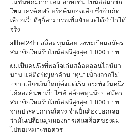
โมชั่นที่คุ้มกว่าเดิม อาทิเช่น โบนัสสมาชิก
ใหม่ เครดิตฟรี หรือคืนยอดเสีย ซึ่งถ้าเกิด
เลือกเว็บดีๆก็สามารถเพิ่มจังหวะได้กำไรได้
จริง
allbet24hr สล็อตทุนน้อย ลงทะเบียนสมัคร
สมาชิกใหม่รับโบนัสฟรีสูงสุด 1,000 บาท
ผมเป็นคนนึงที่พอใจเล่นสล็อตออนไลน์มา
นาน แต่ติดปัญหาด้าน “ทุน” เนื่องจากไม่
อยากเสี่ยงเงินใหญ่ตั้งแต่เริ่ม กระทั่งวันหนึ่ง
ได้ลองค้นหาเว็บไซต์ สล็อตทุนน้อย สมัคร
สมาชิกใหม่รับโบนัสฟรีสูงสุด 1,000 บาท
จากประสบการณ์ตรง จำเป็นต้องบอกเลย
ว่ามันเปลี่ยนมุมมองการเล่นสล็อตของผม
ไปพอเหมาะพอควร