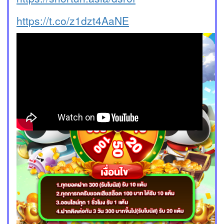
https://t.co/z1dzt4AaNE