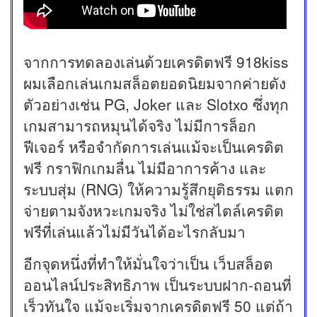
จากการทดลองเล่นด้วยเครดิตฟรี 918kiss
ผมเลือกเล่นเกมสล็อตยอดนิยมจากค่ายดัง
ตัวอย่างเช่น PG, Joker และ Slotxo ซึ่งทุก
เกมสามารถหมุนได้จริง ไม่มีการล็อก
ฟีเจอร์ หรือจำกัดการเล่นแม้จะเป็นเครดิต
ฟรี กราฟิกเกมลื่น ไม่มีอาการค้าง และ
ระบบสุ่ม (RNG) ให้ความรู้สึกยุติธรรม แตก
จ่ายตามจังหวะเกมจริง ไม่ใช่สไตล์เครดิต
ฟรีที่เล่นแล้วไม่มีวันได้อะไรกลับมา
อีกจุดหนึ่งที่ทำให้มั่นใจว่าเป็น เว็บสล็อต
ออนไลน์ประสิทธิภาพ เป็นระบบฝาก-ถอนที่
เร็วทันใจ แม้จะเริ่มจากเครดิตฟรี 50 แต่ถ้า