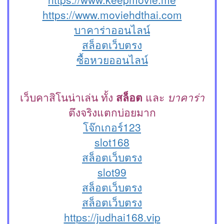
https://www.moviehdthai.com
บาคาร่าออนไลน์
สล็อตเว็บตรง
ซื้อหวยออนไลน์
เว็บคาสิโนน่าเล่น ทั้ง
สล็อต
และ
บาคาร่า
ตึงจริงแตกบ่อยมาก
โจ๊กเกอร์123
slot168
สล็อตเว็บตรง
slot99
สล็อตเว็บตรง
สล็อตเว็บตรง
https://judhai168.vip