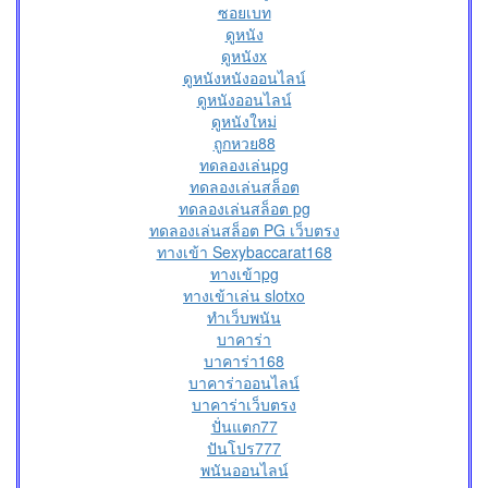
ซอยเบท
ดูหนัง
ดูหนังx
ดูหนังหนังออนไลน์
ดูหนังออนไลน์
ดูหนังใหม่
ถูกหวย88
ทดลองเล่นpg
ทดลองเล่นสล็อต
ทดลองเล่นสล็อต pg
ทดลองเล่นสล็อต PG เว็บตรง
ทางเข้า Sexybaccarat168
ทางเข้าpg
ทางเข้าเล่น slotxo
ทำเว็บพนัน
บาคาร่า
บาคาร่า168
บาคาร่าออนไลน์
บาคาร่าเว็บตรง
ปั่นแตก77
ปันโปร777
พนันออนไลน์