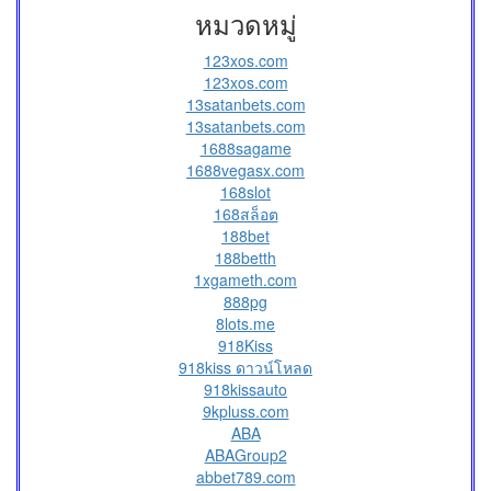
หมวดหมู่
123xos.com
123xos.com
13satanbets.com
13satanbets.com
1688sagame
1688vegasx.com
168slot
168สล็อต
188bet
188betth
1xgameth.com
888pg
8lots.me
918Kiss
918kiss ดาวน์โหลด
918kissauto
9kpluss.com
ABA
ABAGroup2
abbet789.com