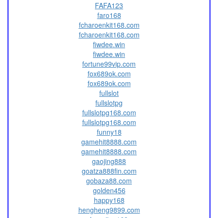
FAFA123
faro168
fcharoenkit168.com
fcharoenkit168.com
fiwdee.win
fiwdee.win
fortune99vip.com
fox689ok.com
fox689ok.com
fullslot
fullslotpg
fullslotpg168.com
fullslotpg168.com
funny18
gamehit8888.com
gamehit8888.com
gaojing888
goatza888fin.com
gobaza88.com
golden456
happy168
hengheng9899.com