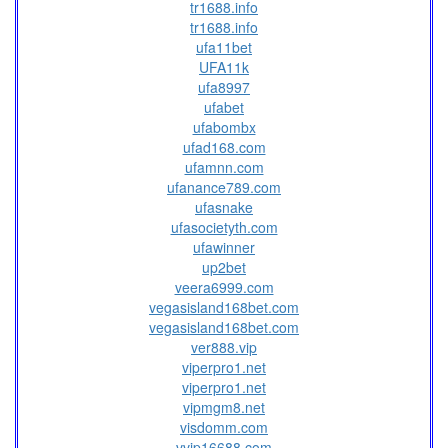
tr1688.info
tr1688.info
ufa11bet
UFA11k
ufa8997
ufabet
ufabombx
ufad168.com
ufamnn.com
ufanance789.com
ufasnake
ufasocietyth.com
ufawinner
up2bet
veera6999.com
vegasisland168bet.com
vegasisland168bet.com
ver888.vip
viperpro1.net
viperpro1.net
vipmgm8.net
visdomm.com
vvip16688.com