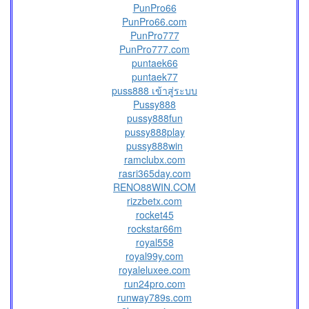
PunPro66
PunPro66.com
PunPro777
PunPro777.com
puntaek66
puntaek77
puss888 เข้าสู่ระบบ
Pussy888
pussy888fun
pussy888play
pussy888win
ramclubx.com
rasri365day.com
RENO88WIN.COM
rizzbetx.com
rocket45
rockstar66m
royal558
royal99y.com
royaleluxee.com
run24pro.com
runway789s.com