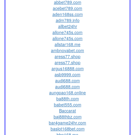
abbet789.com
acebet789.com
aden168ss.com
adm789.info
allbet24hr
allone745s.com
allone745s.com
allstar168.me
ambnovabet.com
aress77.shop
aress77.shop
argus16888.com
asb9999.com
audi688.com
audi688.com
aungpao168.online
ba88th.com
babet555.com
Baccarat
baj88thbz.com
bar4game24hr.com
baslot168bet.com
bbp168.me