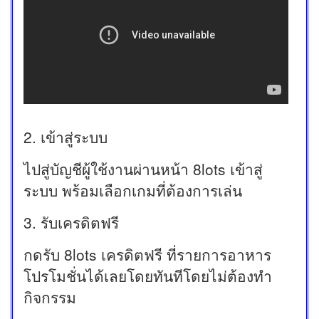
2. เข้าสู่ระบบ
ไปสู่บัญชีผู้ใช้งานผ่านหน้า 8lots เข้าสู่
ระบบ พร้อมเลือกเกมที่ต้องการเล่น
3. รับเครดิตฟรี
กดรับ 8lots เครดิตฟรี ที่รายการอาหาร
โปรโมชั่นได้เลยโดยทันทีโดยไม่ต้องทำ
กิจกรรม