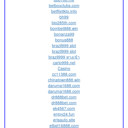
betboxclubs.com
betflixtikto.info
bh99
bio285th.com
bombet888.win
bonanza99
bonus888
brazil999 slot
brazil999 slot
brazil999 ทางเข้า
carlo999.net
Casino
cc11388.com
chinatown888.win
daruma1688.com
daruma1688.com
dr888bet.com
dr888bet.com
ek4567.com
enjoy24.fun
erisauto.site
etbet16888.com