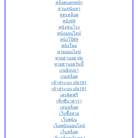
สล็อตแตกหนัก
สวนสุนันทา
สูตรสล็อต
หนัง69
หนังชนโรง
หนังออนไลน์
หนังโป๊69
หนังใหม่
หวยออนไลน์
หวยฮานอย vip
หวยฮานอยวันนี้
เกมยิงปลา
เกมสล็อต
เข้าสู่ระบบ ufa191
เข้าสู่ระบบ ufa191
เครดิตฟรี
เซ็กซี่บาคาร่า
เล่นสล็อต
เว็บซื้อหวย
เว็บพนัน
เว็บพนันออนไลน์
เว็บสล็อต
เว็บสล็อตเว็บตรง