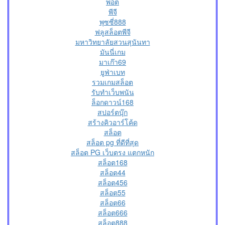
พอต
พีจี
พุซซี่888
ฟลูสล็อตพีจี
มหาวิทยาลัยสวนสุนันทา
มันนี่เกม
มาเก๊า69
ยูฟ่าเบท
รวมเกมสล็อต
รับทำเว็บพนัน
ล็อกดาวน์168
สปอร์ตบุ๊ก
สร้างคิวอาร์โค้ด
สล็อต
สล็อต pg ที่ดีที่สุด
สล็อต PG เว็บตรง แตกหนัก
สล็อต168
สล็อต44
สล็อต456
สล็อต55
สล็อต66
สล็อต666
สล็อต888