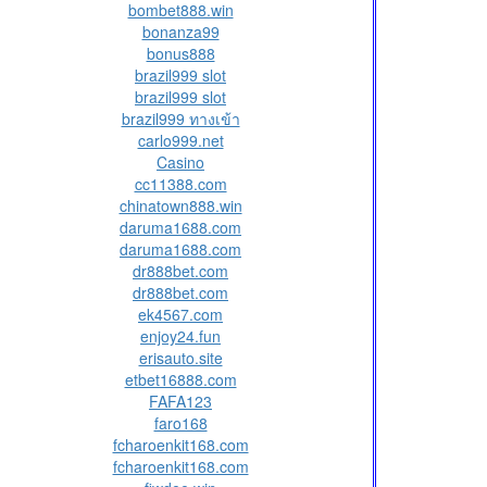
bombet888.win
bonanza99
bonus888
brazil999 slot
brazil999 slot
brazil999 ทางเข้า
carlo999.net
Casino
cc11388.com
chinatown888.win
daruma1688.com
daruma1688.com
dr888bet.com
dr888bet.com
ek4567.com
enjoy24.fun
erisauto.site
etbet16888.com
FAFA123
faro168
fcharoenkit168.com
fcharoenkit168.com