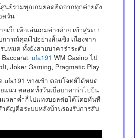
ศูนย์รวมทุกเกมยอดฮิตจากทุกค่ายดัง
ลอดวัน
ว็บเพื่อเล่นเกมต่างค่าย เข้าสู่ระบบ
ารณ์คุณไปอย่างสิ้นเชิง เนื่องจาก
้ครบหมด ทั้งยังสายบาคาร่าระดับ
 Baccarat,
ufa191
WM Casino ไป
oft, Joker Gaming, Pragmatic Play
ด ufa191 ทางเข้า ตอบโจทย์ได้หมด
ยแนว ตลอดทั้งวันเบื่อบาคาร่าไปปั่น
นเวลาค่ำก็ไปแทงบอลต่อได้โดยทันที
สำคัญคือระบบหลังบ้านรองรับการสับ