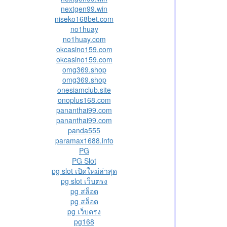
nextgen99.win
niseko168bet.com
no1huay
no1huay.com
okcasino159.com
okcasino159.com
omg369.shop
omg369.shop
onesiamclub.site
onoplus168.com
pananthai99.com
pananthai99.com
panda555
paramax1688.info
PG
PG Slot
pg slot เปิดใหม่ล่าสุด
pg slot เว็บตรง
pg สล็อต
pg สล็อต
pg เว็บตรง
pg168