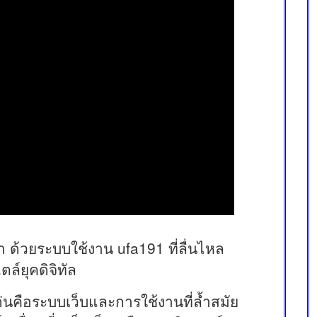
า ด้วยระบบใช้งาน ufa191 ที่ลื่นไหล
ล์ยุคดิจิทัล
เด่นคือระบบเว็บและการใช้งานที่ล้ำสมัย