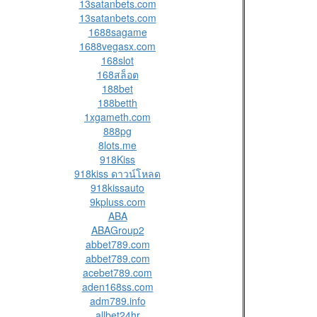
13satanbets.com
13satanbets.com
1688sagame
1688vegasx.com
168slot
168สล็อต
188bet
188betth
1xgameth.com
888pg
8lots.me
918Kiss
918kiss ดาวน์โหลด
918kissauto
9kpluss.com
ABA
ABAGroup2
abbet789.com
abbet789.com
acebet789.com
aden168ss.com
adm789.info
allbet24hr