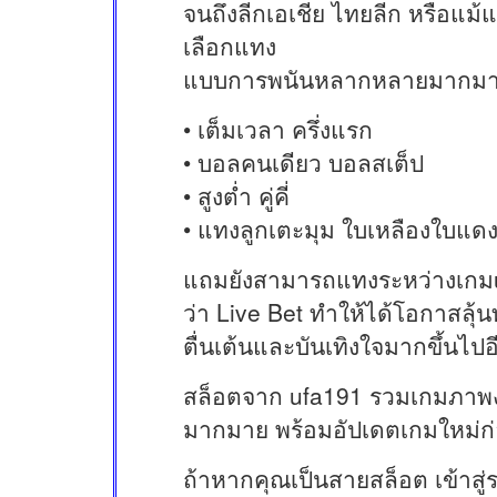
จนถึงลีกเอเชีย ไทยลีก หรือแม้
เลือกแทง
แบบการพนันหลากหลายมากมาย 
• เต็มเวลา ครึ่งแรก
• บอลคนเดียว บอลสเต็ป
• สูงต่ำ คู่คี่
• แทงลูกเตะมุม ใบเหลืองใบแด
แถมยังสามารถแทงระหว่างเกมuf
ว่า Live Bet ทำให้ได้โอกาสลุ้นทุ
ตื่นเต้นและบันเทิงใจมากขึ้นไปอ
สล็อตจาก ufa191 รวมเกมภาพงาม
มากมาย พร้อมอัปเดตเกมใหม่ก
ถ้าหากคุณเป็นสายสล็อต เข้าสู่