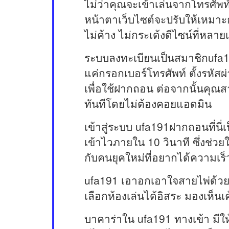
ไม่ว่าคุณจะเข้าเล่นจากโทรศัพท์
หน้าตาเว็บไซต์จะปรับให้เหมาะกั
ไม่ค้าง ไม่กระเด้งดีไซน์ที่หลา
ระบบลงทะเบียนเป็นสมาชิกufa19
แค่กรอกเบอร์โทรศัพท์ ตั้งรหัส
เพื่อใช้ฝากถอน ต่อจากนั้นคุณส
ทันทีโดยไม่ต้องคอยแอดมิน
เข้าสู่ระบบ ufa191ฝากถอนที่นี่
เข้าไวภายใน 10 วินาที ซึ่งช่
กับคนยุคใหม่ที่อยากได้ความเ
ufa191 เอาอกเอาใจสายไพ่ด้ว
เลือกห้องเล่นได้อิสระ มองเห็นเค
บาคาร่าใน ufa191 ทางเข้า มีให้