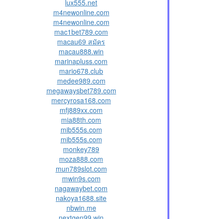
lux555.net
m4newonline.com
m4newonline.com
mac1bet789.com
macau69 สมัคร
macau888.win
marinapluss.com
mario678.club
medee989.com
megawaysbet789.com
mercyrosa168.com
mfj889xx.com
mia88th.com
mib555s.com
mib555s.com
monkey789
moza888.com
mun789slot.com
mwin9s.com
nagawaybet.com
nakoya1688.site
nbwin.me
nextgen99.win