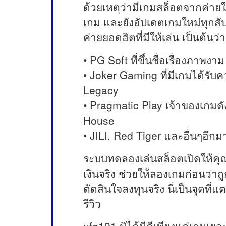
ด้วยเหตุว่ามีเกมสล็อตจากค่าย
เกม และยังอัปเดตเกมใหม่ทุกสัปด
ค่ายยอดฮิตที่มีให้เล่น เป็นต้นว่า
• PG Soft ที่ขึ้นชื่อเรื่องภาพ
• Joker Gaming ที่มีเกมได้รั
Legacy
• Pragmatic Play เจ้าของเกมด
House
• JILI, Red Tiger และอื่นๆอีกม
ระบบทดลองเล่นสล็อตเปิดให้คุณเ
เงินจริง ช่วยให้ลองเกมก่อนว่าถ
ตัดสินใจลงทุนจริง นี่เป็นจุดที่
รีวิว