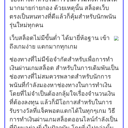
มากมายก่ายกอง ด้วยเหตุนั้น สล็อตเว็บ
ตรงเป็นหนทางที่ดีแล้วก็คุ้มสำหรับนักพนัน
รุ่นใหม่ทุกคน
เว็บสล็อตไม่มีขั้นต่ำ ได้มายี่ห้อฐาน เข้า
ถึงเกมง่าย แตกมากทุกเกม
ช่องทางที่ไม่มีข้อจำกัดสำหรับเพื่อการทำ
เงินผ่านเกมสล็อต สำหรับในการเดิมพันเป็น
ช่องทางที่ไม่สมควรพลาดสำหรับนักการ
พนันที่กำลังมองหาช่องทางในการทำเงิน
โดยที่ไม่จำเป็นต้องกลุ้มใจเรื่องจำนวนเงิน
ที่ต้องลงทุน แล้วก็มีโอกาสสำหรับในการ
รับรางวัลที่แจ็คพอตแตกได้ในทุกๆเกม วิธี
การทำเงินผ่านเกมสล็อตออนไลน์กำลังเป็น
ที่นิยมอย่างยิ่งในปัจจุบัน โดยยิ่งไปกว่านั้น