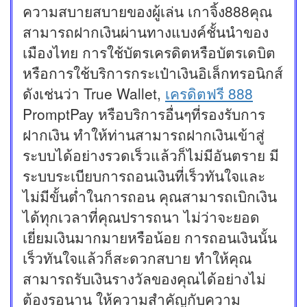
ความสบายสบายของผู้เล่น เกาจิ้ง888คุณ
สามารถฝากเงินผ่านทางแบงค์ชั้นนำของ
เมืองไทย การใช้บัตรเครดิตหรือบัตรเดบิต
หรือการใช้บริการกระเป๋าเงินอิเล็กทรอนิกส์
ดังเช่นว่า True Wallet,
เครดิตฟรี 888
PromptPay หรือบริการอื่นๆที่รองรับการ
ฝากเงิน ทำให้ท่านสามารถฝากเงินเข้าสู่
ระบบได้อย่างรวดเร็วแล้วก็ไม่มีอันตราย มี
ระบบระเบียบการถอนเงินที่เร็วทันใจและ
ไม่มีขั้นต่ำในการถอน คุณสามารถเบิกเงิน
ได้ทุกเวลาที่คุณปรารถนา ไม่ว่าจะยอด
เยี่ยมเงินมากมายหรือน้อย การถอนเงินนั้น
เร็วทันใจแล้วก็สะดวกสบาย ทำให้คุณ
สามารถรับเงินรางวัลของคุณได้อย่างไม่
ต้องรอนาน ให้ความสำคัญกับความ