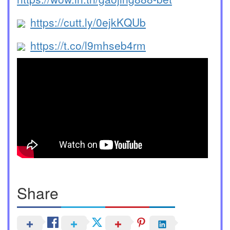
https://cutt.ly/0ejkKQUb
https://t.co/l9mhseb4rm
Share