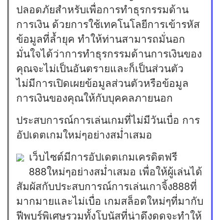
ปลอดภัยสำหรับเพื่อการทำธุรกรรมด้าน
การเงิน ด้วยการใช้เทคโนโลยีการเข้ารหัส
ข้อมูลที่ล้ำยุค ทำให้ท่านสามารถมั่นอก
มั่นใจได้ว่าการทำธุรกรรมด้านการเงินของ
คุณจะไม่เป็นอันตรายและก็เป็นส่วนตัว
ไม่มีการเปิดเผยข้อมูลส่วนตัวหรือข้อมูล
การเงินของคุณให้กับบุคคลภายนอก
ประสบการณ์การเล่นเกมที่ไม่มีวันเบื่อ การ
อัปเดตเกมใหม่ๆอย่างสม่ำเสมอ
เว็บไซต์มีการอัปเดตเกมเครดิตฟรี
888ใหม่ๆอย่างสม่ำเสมอ เพื่อให้ผู้เล่นได้
สัมผัสกับประสบการณ์การเล่นเกาจิ้ง888ที่
มากมายและไม่เบื่อ เกมสล็อตใหม่ๆที่มากับ
ฟีพบร์พิเศษรวมทั้งโบนัสที่น่าดึงดูดจะทำให้