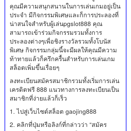
คุณมีความสนุกสนานในการเล่นเกมอยู่เป็น
ประจำ มีกิจกรรมพิเศษและก็การประลองที่
น่าสนใจสำหรับผู้เล่นpgslot888 คุณ
สามารถเข้าร่วมกิจกรรมรวมทั้งการ
ประลองต่างๆเพื่อชิงรางวัลรวมทั้งโบนัส
พิเศษ กิจกรรมกลุ่มนี้จะมีผลให้คุณมีความ
ท้าทายแล้วก็ครึกครื้นสำหรับการเล่นเกม
สล็อตเพิ่มขึ้นเรื่อยๆ
ลงทะเบียนสมัครสมาชิกรวมทั้งเริ่มการเล่น
เครดิตฟรี 888 แนวทางการลงทะเบียนเป็น
สมาชิกที่ง่ายแล้วก็เร็ว
1. ไปสู่เว็บไซต์สล็อต gaojing888
2. คลิกที่ปุ่มหรือลิงก์ที่กล่าวว่า “สมัคร