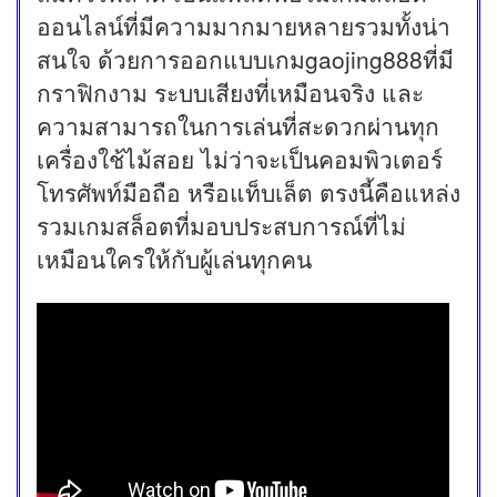
ออนไลน์ที่มีความมากมายหลายรวมทั้งน่า
สนใจ ด้วยการออกแบบเกมgaojing888ที่มี
กราฟิกงาม ระบบเสียงที่เหมือนจริง และ
ความสามารถในการเล่นที่สะดวกผ่านทุก
เครื่องใช้ไม้สอย ไม่ว่าจะเป็นคอมพิวเตอร์
โทรศัพท์มือถือ หรือแท็บเล็ต ตรงนี้คือแหล่ง
รวมเกมสล็อตที่มอบประสบการณ์ที่ไม่
เหมือนใครให้กับผู้เล่นทุกคน