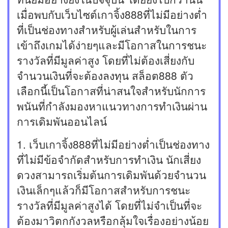
เมื่อพบกับเว็บไซต์เกาจิ้ง888ที่ไม่มีอย่างต่ำ
ที่เป็นช่องทางสำหรับผู้เล่นสำหรับในการ
เข้าถึงเกมได้ง่ายๆและมีโอกาสในการชนะ
รางวัลที่มีมูลค่าสูง โดยที่ไม่ต้องเสี่ยงกับ
จำนวนเงินที่จะต้องลงทุน สล็อต888 ตัว
เลือกนี้เป็นโอกาสที่น่าสนใจสำหรับนักการ
พนันที่กำลังมองหาแนวทางการทำเงินผ่าน
การเดิมพันออนไลน์
1. เว็บเกาจิ้ง888ที่ไม่มีอย่างต่ำเป็นช่องทาง
ที่ไม่มีข้อจำกัดสำหรับการทำเงิน นักเสี่ยง
ดวงสามารถเริ่มต้นการเดิมพันด้วยจำนวน
เงินเล็กๆแล้วก็มีโอกาสสำหรับการชนะ
รางวัลที่มีมูลค่าสูงได้ โดยที่ไม่จำเป็นที่จะ
ต้องมาวิตกกังวลหรือกลุ้มใจเรื่องอย่างน้อย