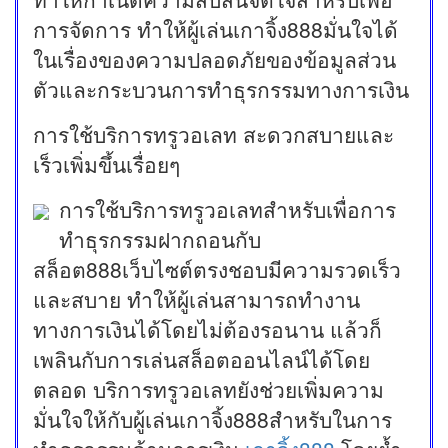
การจัดการ ทำให้ผู้เล่นเกาจิ้ง888มั่นใจได้
ในเรื่องของความปลอดภัยของข้อมูลส่วน
ตัวและกระบวนการทำธุรกรรมทางการเงิน
การใช้บริการทรูวอเลท สะดวกสบายและ
เร็วเพิ่มขึ้นเรื่อยๆ
การใช้บริการทรูวอเลทสำหรับเพื่อการ
ทำธุรกรรมฝากถอนกับ
สล็อต888เว็บไซต์ตรงชอบมีความรวดเร็ว
และสบาย ทำให้ผู้เล่นสามารถทำงาน
ทางการเงินได้โดยไม่ต้องรอนาน แล้วก็
เพลินกับการเล่นสล็อตออนไลน์ได้โดย
ตลอด บริการทรูวอเลทยังช่วยเพิ่มความ
มั่นใจให้กับผู้เล่นเกาจิ้ง888สำหรับในการ