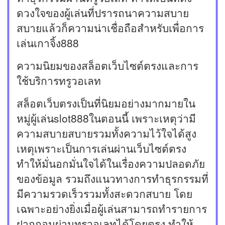
ดวงใจของผู้เล่นที่ปรารถนาความสบาย
สบายแล้วก็ความน่าเชื่อถือสำหรับเพื่อการ
เล่นเกาจิ้ง888
ความนิยมของสล็อตเว็บไซต์ตรงและการ
ใช้บริการทรูวอเลท
สล็อตเว็บตรงเป็นที่นิยมอย่างมากมายใน
หมู่ผู้เล่นslot888ในตอนนี้ เพราะเหตุว่ามี
ความสบายสบายรวมทั้งความไว้ใจได้สูง
เหตุเพราะเป็นการเล่นผ่านเว็บไซต์ตรง
ทำให้มั่นอกมั่นใจได้ในเรื่องความปลอดภัย
ของข้อมูล รวมถึงแนวทางการทำธุรกรรมที่
มีความรวดเร็วรวมทั้งสะดวกสบาย โดย
เฉพาะอย่างยิ่งเมื่อผู้เล่นสามารถทำรายการ
ฝากถอนผ่านทรูวอเลทได้โดยตรง ทำให้