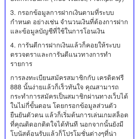
3. กรอกข้อมูลการฝากเงินตามที่ระบบ
กำหนด อย่างเช่น จำนวนเงินที่ต้องการฝาก
และข้อมูลบัญชีที่ใช้ในการโอนเงิน
4. การันตีการฝากเงินแล้วก็คอยให้ระบบ
ตรวจตราและการันตีแนวทางการทำ
รายการ
การลงทะเบียนสมัครสมาชิกกับ เครดิตฟรี
888 นั้นง่ายแล้วก็เร็วทันใจ คุณสามารถ
กระทำการสมัครเป็นสมาชิกผ่านทางเว็บได้
ในไม่กี่ขั้นตอน โดยกรอกข้อมูลส่วนตัว
ยืนยันตัวตน แล้วก็เริ่มต้นการเล่นเกมสล็อต
ที่คุณติดอกติดใจได้ทันที นอกจากนั้นยังมี
โบนัสต้อนรับแล้วก็โปรโมชั่นต่างๆที่น่า