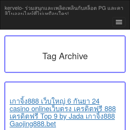
Skip
kervelo- ร่วมสนุกและเพลิดเพลินกับสล็อต PG และคา
to
สิโนออนไลน์ที่ไม่เหมือนใคร!
content
T
o
g
g
l
e
Tag Archive
n
a
v
i
g
a
t
i
เกาจิ้ง888 เว็บใหญ่ 6 กันยา 24
o
casino onlineเว็บตรง เครดิตฟรี 888
n
เครดิตฟรี Top 9 by Jada เกาจิ้ง888
Gaojing888.bet