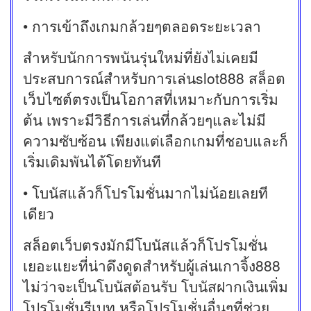
• การเข้าถึงเกมกล้วยๆตลอดระยะเวลา
สำหรับนักการพนันรุ่นใหม่ที่ยังไม่เคยมี
ประสบการณ์สำหรับการเล่นslot888 สล็อต
เว็บไซต์ตรงเป็นโอกาสที่เหมาะกับการเริ่ม
ต้น เพราะมีวิธีการเล่นที่กล้วยๆและไม่มี
ความซับซ้อน เพียงแต่เลือกเกมที่ชอบและก็
เริ่มเดิมพันได้โดยทันที
• โบนัสแล้วก็โปรโมชั่นมากไม่น้อยเลยที
เดียว
สล็อตเว็บตรงมักมีโบนัสแล้วก็โปรโมชั่น
เยอะแยะที่น่าดึงดูดสำหรับผู้เล่นเกาจิ้ง888
ไม่ว่าจะเป็นโบนัสต้อนรับ โบนัสฝากเงินเพิ่ม
โปรโมชั่นรีเบท หรือโปรโมชั่นอื่นๆที่ช่วย