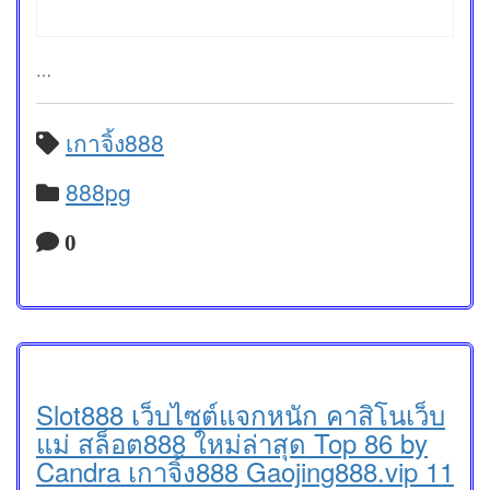
…
เกาจิ้ง888
888pg
0
Slot888 เว็บไซต์แจกหนัก คาสิโนเว็บ
แม่ สล็อต888 ใหม่ล่าสุด Top 86 by
Candra เกาจิ้ง888 Gaojing888.vip 11