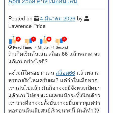
April 2569 คาสิโนออนไลน์
Posted on
4 มีนาคม 2026
by
Lawrence Price
0
0
0
0
Read Time:
4 Minute, 41 Second
ถ้าเกิดเริ่มต้นเล่น สล็อต66 แล้วพลาด จะ
แก้เกมอย่างไรดี?
คงไม่มีใครอยากเล่น
สล็อต66
แล้วพลาด
หรอกจริงไหมครับผม? แต่ว่าในเมื่อพวก
เราเล่นไปแล้ว มันก็อาจจะมีจังหวะเปิดมา
แล้วเกมไม่ตรงแผนเลยแม้กระทั้งนิดเดียว
เราบางทีอาจจะตั้งมั่นว่าจะปั้นยาวๆแต่ว่า
พอตอนต้นเสียศูนย์เร็วขนาดนี้ มันก็ทำให้