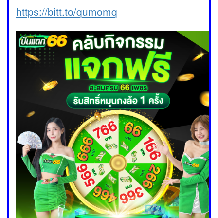
https://bitt.to/qumomq