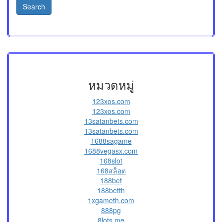
หมวดหมู่
123xos.com
123xos.com
13satanbets.com
13satanbets.com
1688sagame
1688vegasx.com
168slot
168สล็อต
188bet
188betth
1xgameth.com
888pg
8lots.me