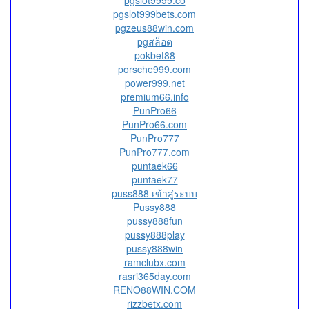
pgslot9999.co
pgslot999bets.com
pgzeus88win.com
pgสล็อต
pokbet88
porsche999.com
power999.net
premium66.info
PunPro66
PunPro66.com
PunPro777
PunPro777.com
puntaek66
puntaek77
puss888 เข้าสู่ระบบ
Pussy888
pussy888fun
pussy888play
pussy888win
ramclubx.com
rasri365day.com
RENO88WIN.COM
rizzbetx.com