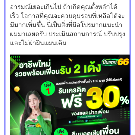
อารมณ์เยอะเกินไป ถ้าเกิดคุณตั้งหลักได้
เร็ว โอกาสที่คุณจะควบคุมรอบที่เหลือได้จะ
มีมากเพิ่มขึ้น นี่เป็นสิ่งที่มือโปรมากแนะนำ
ผมมาเลยครับ ประเมินสถานการณ์ ปรับปรุง
และไม่ฝ่าฝืนแผนเดิม