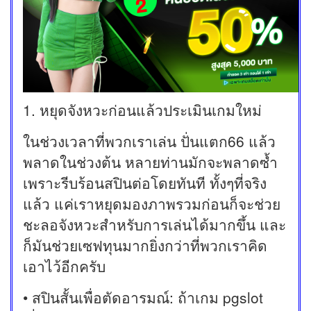
1. หยุดจังหวะก่อนแล้วประเมินเกมใหม่
ในช่วงเวลาที่พวกเราเล่น ปั่นแตก66 แล้ว
พลาดในช่วงต้น หลายท่านมักจะพลาดซ้ำ
เพราะรีบร้อนสปินต่อโดยทันที ทั้งๆที่จริง
แล้ว แค่เราหยุดมองภาพรวมก่อนก็จะช่วย
ชะลอจังหวะสำหรับการเล่นได้มากขึ้น และ
ก็มันช่วยเซฟทุนมากยิ่งกว่าที่พวกเราคิด
เอาไว้อีกครับ
• สปินสั้นเพื่อตัดอารมณ์: ถ้าเกม pgslot