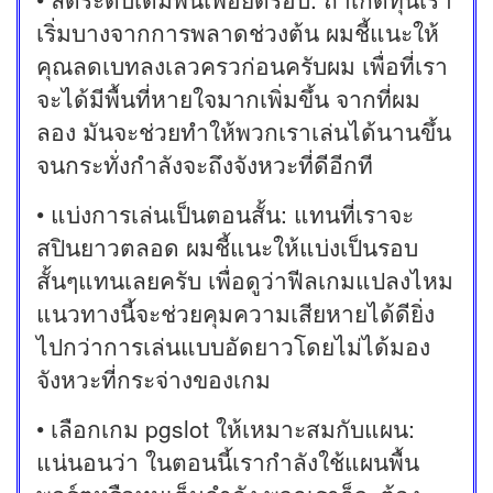
เริ่มบางจากการพลาดช่วงต้น ผมชี้แนะให้
คุณลดเบทลงเลวครวก่อนครับผม เพื่อที่เรา
จะได้มีพื้นที่หายใจมากเพิ่มขึ้น จากที่ผม
ลอง มันจะช่วยทำให้พวกเราเล่นได้นานขึ้น
จนกระทั่งกำลังจะถึงจังหวะที่ดีอีกที
• แบ่งการเล่นเป็นตอนสั้น: แทนที่เราจะ
สปินยาวตลอด ผมชี้แนะให้แบ่งเป็นรอบ
สั้นๆแทนเลยครับ เพื่อดูว่าฟีลเกมแปลงไหม
แนวทางนี้จะช่วยคุมความเสียหายได้ดียิ่ง
ไปกว่าการเล่นแบบอัดยาวโดยไม่ได้มอง
จังหวะที่กระจ่างของเกม
• เลือกเกม pgslot ให้เหมาะสมกับแผน:
แน่นอนว่า ในตอนนี้เรากำลังใช้แผนพื้น