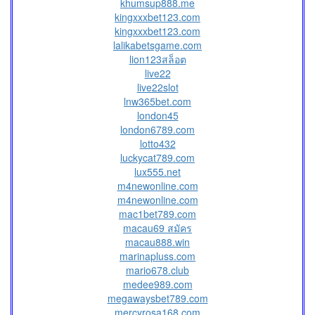
khumsup888.me
kingxxxbet123.com
kingxxxbet123.com
lalikabetsgame.com
lion123สล็อต
live22
live22slot
lnw365bet.com
london45
london6789.com
lotto432
luckycat789.com
lux555.net
m4newonline.com
m4newonline.com
mac1bet789.com
macau69 สมัคร
macau888.win
marinapluss.com
mario678.club
medee989.com
megawaysbet789.com
mercyrosa168.com