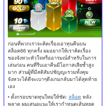
ก่อนที่พวกเราจะคิดเรื่องเอาทุนคืนบน
สล็อต66 ทุกครั้ง ผมอยากให้เราคิดเรื่อง
ของจังหวะหัวใจหรืออารมณ์สำหรับในการ
เล่นก่อน คนที่รีบเอาคืนมีโอกาสเสียซ้ำสูง
มาก ส่วนผู้ที่มีสติสัมปชัญญะรวมทั้งคุม
จังหวะได้ดีจะเบาๆดึงเกมกลับมาได้สุดท้าย
เอง
• ตั้งกรอบขาดทุนใหม่ให้ชัด:
สล็อต
หลัง
พลาด ผมเสนอแนะให้เรากำหนดเส้นหยุด