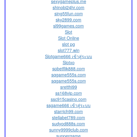
sexygameplus.me
shinobi24hr.com
sing55fun.com
sky2899.com
sl99games.com
Slot
Slot Online
slot pg
slot777.win
Slotgame666 เข้าสู่ระบบ
Slotxo
spbetflik888.com
sqgame555s.com
sqgame555s.com
sretthi99
ss168vip.com
ssc915casino.com
ssgame666 เข้าสู่ระบบ
starrich99.com
stellabet789.com
sudyod888s.com
sunny9999club.com
suppergame