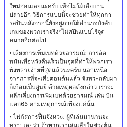
ใหม่ก่อนเลยนะครับ เพื่อไม่ให้เสียบาน
ปลายอีก วิธีการแบบนี้จะช่วยทำให้ทุกกา
รสปินหลังจากนี้ยังอยู่ภายใต้อำนาจบังคับ
เกมของพวกเราจริงๆไม่สปินแบบไร้จุด
หมายอีกต่อไป
• เลี่ยงการเพิ่มเบทด้วยอารมณ์: การอัด
พนันเพื่อหวังคืนเร็วเป็นจุดที่ทำให้พวกเรา
พังทลายง่ายที่สุดแล้วนะครับ นอกเหนือ
จากการที่จะเสียตอนต้นแล้ว จังหวะกลับมา
ก็เกือบเป็บศูนย์ ด้วยเหตุผลดังกล่าว เราจะ
หลีกเลี่ยงการเพิ่มเบทด้วยอารมณ์ เล่น ปั่น
แตก66 ตามเหตุการณ์เพียงแค่นั้น
• โฟกัสการฟื้นจังหวะ: ผู้ที่เล่นมานานจะ
ทราบเลยว่า ถ้าหากเราเล่นเสียในช่วงต้น