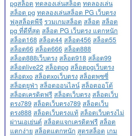
pgสล็อต
ทดลองเล่นสล็อต
ทดลองเล่น
สล็อต pg
ทดลองเล่นสล็อต PG เว็บตรง
ฟลูสล็อตพีจี
รวมเกมสล็อต
สล็อต
สล็อต
pg ที่ดีที่สุด
สล็อต PG เว็บตรง แตกหนัก
สล็อต168
สล็อต44
สล็อต456
สล็อต55
สล็อต66
สล็อต666
สล็อต888
สล็อต888เว็บตรง
สล็อต918
สล็อต99
สล็อตlive22
สล็อตpg
สล็อตpgเว็บตรง
สล็อตxo
สล็อตxoเว็บตรง
สล็อตพุซซี่
สล็อตยูฟ่า
สล็อตออนไลน์
สล็อตออโต้
สล็อตเครดิตฟรี
สล็อตเว็บตรง
สล็อตเว็บ
ตรง789
สล็อตเว็บตรง789
สล็อตเว็บ
ตรง888
สล็อตเว็บตรงแท้
สล็อตเว็บตรงไม่
ผ่านเอเย่นต์
สล็อตแจกเครดิตฟรี
สล็อต
แตกง่าย
สล็อตแตกหนัก
สูตรสล็อต
เกม