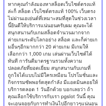
หากคุณกำลังมองหาสล็อตเว็บไซต์ตรงแท้
ล่ะก็ สล็อต เว็บไซต์ตรงแท้ 100% เว็บตรง
ไม่ผ่านเอเย่นต์ที่เหมาะสมที่สุดในช่วงเวลา
นี้ยินดีให้บริการแน่นอนครับผม คุณจะได้
สนุกสนานกับเกมสล็อตจำนวนมากจาก
ค่ายเกมระดับโลกอย่าง สล็อต และก็ค่ายเก
มอื่นๆอีกมากกว่า 20 ค่ายเกม มีเกมให้
เลือกกว่า 1,000 เกม เล่นผ่านเว็บไซต์ได้
ทันที การันตีมาตรฐานรวมทั้งความ
ปลอดภัยที่ยอดเยี่ยม สนุกสนานกับเกมที่
ถูกใจได้แบบไม่มีใครเหมือน โปรโมชั่นและ
กิจกรรมซัพพอร์ตสุดกำลัง มีแอดมินคอยให้
บริการตลอด 1 วันอีกด้วย บอกเลยว่า ถ้า
คุณเลือกใช้บริการกับเรา pgslot วันนี้ คุณ
จะเอนจอยกับการทำเงินไปอีกยาวๆแน่นอน