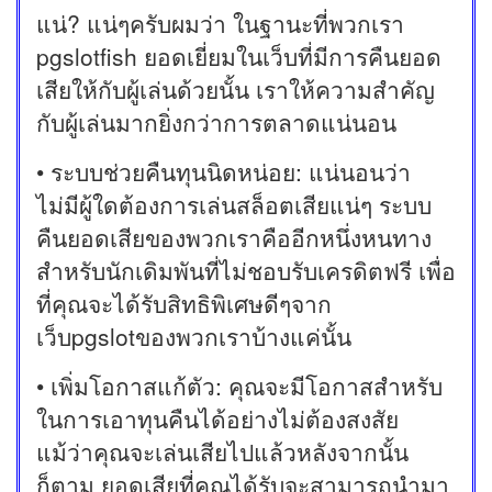
แน่? แน่ๆครับผมว่า ในฐานะที่พวกเรา
pgslotfish ยอดเยี่ยมในเว็บที่มีการคืนยอด
เสียให้กับผู้เล่นด้วยนั้น เราให้ความสำคัญ
กับผู้เล่นมากยิ่งกว่าการตลาดแน่นอน
• ระบบช่วยคืนทุนนิดหน่อย: แน่นอนว่า
ไม่มีผู้ใดต้องการเล่นสล็อตเสียแน่ๆ ระบบ
คืนยอดเสียของพวกเราคืออีกหนึ่งหนทาง
สำหรับนักเดิมพันที่ไม่ชอบรับเครดิตฟรี เพื่อ
ที่คุณจะได้รับสิทธิพิเศษดีๆจาก
เว็บpgslotของพวกเราบ้างแค่นั้น
• เพิ่มโอกาสแก้ตัว: คุณจะมีโอกาสสำหรับ
ในการเอาทุนคืนได้อย่างไม่ต้องสงสัย
แม้ว่าคุณจะเล่นเสียไปแล้วหลังจากนั้น
ก็ตาม ยอดเสียที่คุณได้รับจะสามารถนำมา