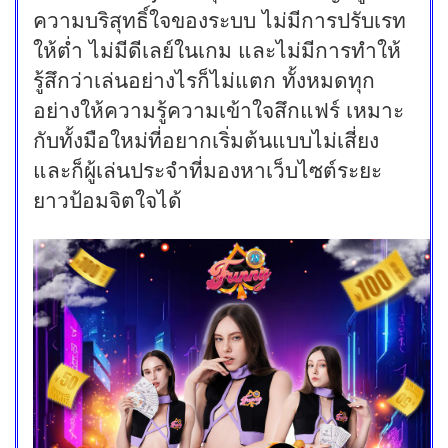
ความบริสุทธิ์ใจของระบบ ไม่มีการปรับเรท
ให้ต่ำ ไม่มีดีเลย์ในเกม และไม่มีการทำให้
รู้สึกว่าเล่นอย่างไรก็ไม่แตก ทั้งหมดทุก
อย่างให้ความรู้ความเข้าใจสึกแฟร์ เหมาะ
กับทั้งมือใหม่ที่อยากเริ่มต้นแบบไม่เสี่ยง
และก็ผู้เล่นประจำที่มองหาเว็บไซต์ระยะ
ยาวป้อมจิตใจได้