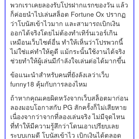
พวกเราเคยลองรับโปรฝากแรกของวัน แล้ว
ก็ค่อยนำไปเล่นสล็อต Fortune Ox ปรากฏ
ว่าโบนัสเข้าไวมาก และสามารถเบิกเงิน
ออกได้จริงโดยไม่ต้องทำเทิร์นเวอร์เกิน
เหมือนเว็บไซต์อื่น ทำให้เห็นว่าโปรพวกนี้
ไม่ใช่แค่ทำให้ดูดี แม้กระนั้นใช้งานได้จริง
ช่วยทำให้ผู้เล่นมีกำลังใจเล่นต่อได้มากขึ้น
ข้อแนะนำสำหรับคนที่ยังลังเลว่าเว็บ
funny18 คุ้มกับการลองไหม
ถ้าหากคุณเคยผิดหวังจากเว็บสล็อตมาก่อน
ลองมอบโอกาสกับ PG สักครั้งก็ไม่เสียหาย
เนื่องจากว่าจากที่ลองเล่นจริง ไม่มีจุดไหน
ที่ทำให้มีความรู้สึกว่าโดนเอาเปรียบเลย
ระบบเกมดี โบนัสเข้าไว เบิกเงินได้ตลอด