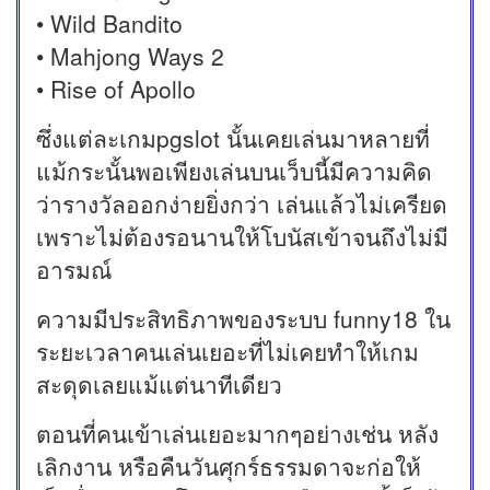
• Wild Bandito
• Mahjong Ways 2
• Rise of Apollo
ซึ่งแต่ละเกมpgslot นั้นเคยเล่นมาหลายที่
แม้กระนั้นพอเพียงเล่นบนเว็บนี้มีความคิด
ว่ารางวัลออกง่ายยิ่งกว่า เล่นแล้วไม่เครียด
เพราะไม่ต้องรอนานให้โบนัสเข้าจนถึงไม่มี
อารมณ์
ความมีประสิทธิภาพของระบบ funny18 ใน
ระยะเวลาคนเล่นเยอะที่ไม่เคยทำให้เกม
สะดุดเลยแม้แต่นาทีเดียว
ตอนที่คนเข้าเล่นเยอะมากๆอย่างเช่น หลัง
เลิกงาน หรือคืนวันศุกร์ธรรมดาจะก่อให้