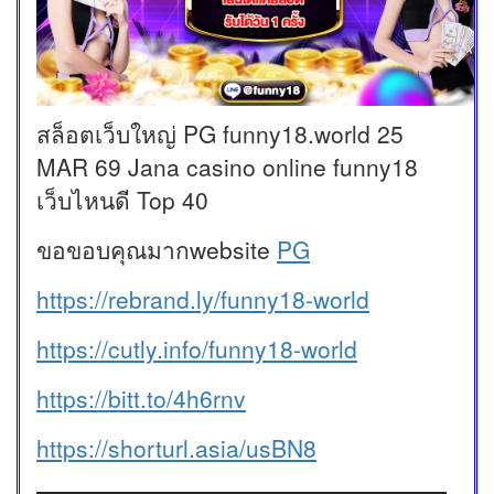
สล็อตเว็บใหญ่ PG funny18.world 25
MAR 69 Jana casino online funny18
เว็บไหนดี Top 40
ขอขอบคุณมากwebsite
PG
https://rebrand.ly/funny18-world
https://cutly.info/funny18-world
https://bitt.to/4h6rnv
https://shorturl.asia/usBN8