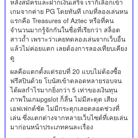
หลังสมัครและฝากเงินเสร็จ เราก็เลือกเข้า
เกมจากค่าย PG โดยทันที เกมที่ลองเล่นหน
แรกคือ Treasures of Aztec หรือที่คน
จำนวนมากรู้จักกันในชื่อที่เรียกว่า สล็อต
สาวถ้ำ เพราะว่าเคยทดลองเล่นจากเว็บอื่น
แล้วไม่ค่อยแตก เลยต้องการลองเทียบเคียง
ดู
ผลคือแตกตั้งแต่รอบที่ 20 แบบไม่ต้องซื้อ
ฟรีสปินด้วย โบนัสเข้าตลอดหลายรอบจน
ได้ผลกำไรมากยิ่งกว่า 5 เท่าของเงินทุน
ภาพในเกมpgslot ก็ลื่น ไม่มีสะดุด เสียง
เอฟเฟกต์ชัด ไม่มีกระตุกเลยตลอดช่วงที่
เล่น ซึ่งแตกต่างจากหลายเว็บไซต์ที่เคยเล่น
มาก่อนหน้าประเภทคนละเรื่อง