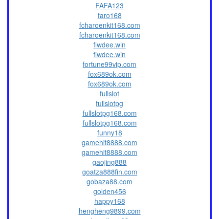
FAFA123
faro168
fcharoenkit168.com
fcharoenkit168.com
fiwdee.win
fiwdee.win
fortune99vip.com
fox689ok.com
fox689ok.com
fullslot
fullslotpg
fullslotpg168.com
fullslotpg168.com
funny18
gamehit8888.com
gamehit8888.com
gaojing888
goatza888fin.com
gobaza88.com
golden456
happy168
hengheng9899.com