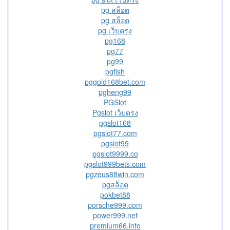
pg สล็อต
pg สล็อต
pg เว็บตรง
pg168
pg77
pg99
pgfish
pggold168bet.com
pgheng99
PGSlot
Pgslot เว็บตรง
pgslot168
pgslot77.com
pgslot99
pgslot9999.co
pgslot999bets.com
pgzeus88win.com
pgสล็อต
pokbet88
porsche999.com
power999.net
premium66.info