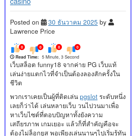
casino
Posted on
30 ธันวาคม 2025
by
Lawrence Price
0
0
0
0
Read Time:
5 Minute, 3 Second
เว็บสล็อต funny18 จากค่าย PG เว็บแท้
เล่นง่ายแตกไวที่จำเป็นต้องลองสักครั้งใน
ชีวิต
พวกเราเคยเป็นผู้ที่ติดเล่น
pgslot
ระดับหนึ่ง
เลยก็ว่าได้ เล่นหลายเว็บ วนไปวนมาเพื่อ
หาเว็บไซต์ที่ตอบปัญหาทั้งยังความ
เสถียรภาพ เกมเยอะ แล้วก็ที่สำคัญคือจะ
ต้องไม่ล็อกยูส พอเพียงเล่นนานๆไปเริ่มรู้ทัน