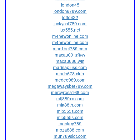
london45
london6789.com
lotto432
luckycat789.com
lux555.net
m4newonline.com
m4newonline.com
mac1bet789.com
macau69 สมัคร
macau888.win
marinapluss.com
mario678.club
medee989.com
megawaysbet789.com
mercyrosa168.com
mfj889xx.com
mia88th.com
mib555s.com
mib555s.com
monkey789
moza888.com
mun789slot.com