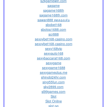
s2kgamewin.com
sagame
sagame168th
sagame168th.com
sawan888 ทดลองเล่น
sbobet168
sbotop1688.com
scr888
sexxybet168-casino.com
sexxybet168-casino.com
sexy168vip
sexyauto168
sexybaccarat168.com
sexygame
sexygame1688
sexygameplus.me
shinobi24hr.com
sing55fun.com
sky2899.com
sl99games.com
Slot
Slot Online
slot pg