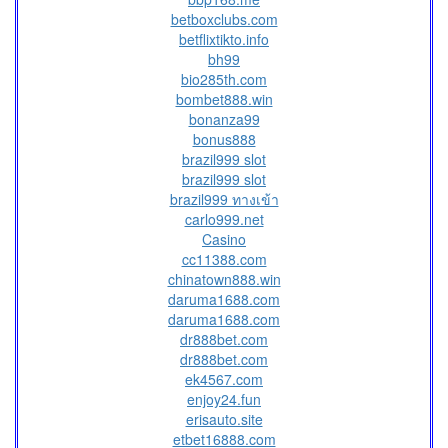
betboxclubs.com
betflixtikto.info
bh99
bio285th.com
bombet888.win
bonanza99
bonus888
brazil999 slot
brazil999 slot
brazil999 ทางเข้า
carlo999.net
Casino
cc11388.com
chinatown888.win
daruma1688.com
daruma1688.com
dr888bet.com
dr888bet.com
ek4567.com
enjoy24.fun
erisauto.site
etbet16888.com