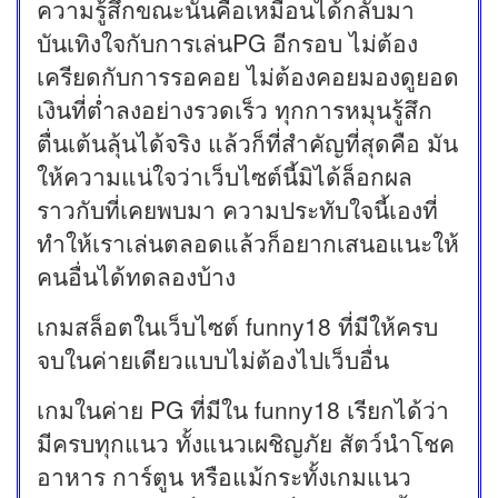
ความรู้สึกขณะนั้นคือเหมือนได้กลับมา
บันเทิงใจกับการเล่นPG อีกรอบ ไม่ต้อง
เครียดกับการรอคอย ไม่ต้องคอยมองดูยอด
เงินที่ต่ำลงอย่างรวดเร็ว ทุกการหมุนรู้สึก
ตื่นเต้นลุ้นได้จริง แล้วก็ที่สำคัญที่สุดคือ มัน
ให้ความแน่ใจว่าเว็บไซต์นี้มิได้ล็อกผล
ราวกับที่เคยพบมา ความประทับใจนี้เองที่
ทำให้เราเล่นตลอดแล้วก็อยากเสนอแนะให้
คนอื่นได้ทดลองบ้าง
เกมสล็อตในเว็บไซต์ funny18 ที่มีให้ครบ
จบในค่ายเดียวแบบไม่ต้องไปเว็บอื่น
เกมในค่าย PG ที่มีใน funny18 เรียกได้ว่า
มีครบทุกแนว ทั้งแนวเผชิญภัย สัตว์นำโชค
อาหาร การ์ตูน หรือแม้กระทั้งเกมแนว