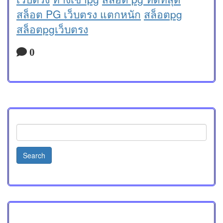
สล็อต PG เว็บตรง แตกหนัก
สล็อตpg
สล็อตpgเว็บตรง
0
Search
for: