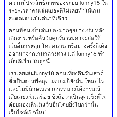
ความมีประสิทธิภาพของระบบ funny18 ใน
ระยะเวลาคนเล่นเยอะที่ไม่เคยทำให้เกม
สะดุดเลยแม้แต่นาทีเดียว
ตอนที่คนเข้าเล่นเยอะมากๆอย่างเช่น หลัง
เลิกงาน หรือคืนวันศุกร์ธรรมดาจะก่อให้
เว็บอื่นกระตุก โหลดนาน หรือบางครั้งก็เด้ง
ออกมาจากเกมกลางทาง แต่ funny18 ทำ
เป็นดีเยี่ยมในจุดนี้
เราเคยเล่นfunny18 ตอนเที่ยงคืนวันเสาร์
ซึ่งเป็นตอนพีคสุด แต่เกมก็ยังลื่น โหลดไว
และไม่มีลักษณะอาการหน่วงให้อารมณ์
เสียเลยแม้แต่น้อย ซึ่งถือว่าเป็นจุดแข็งที่ไม่
ค่อยมองเห็นในเว็บอื่นโดยยิ่งไปกว่านั้น
เว็บไซต์เปิดใหม่