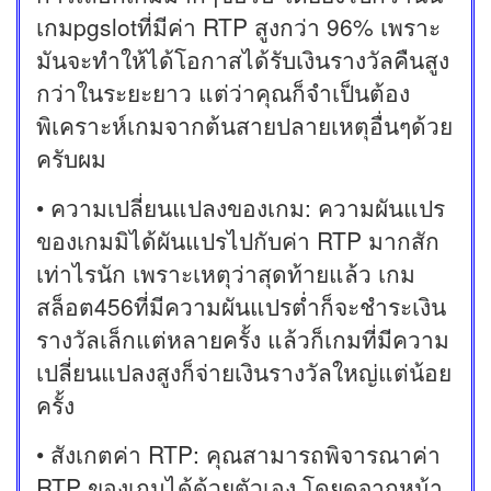
เกมpgslotที่มีค่า RTP สูงกว่า 96% เพราะ
มันจะทำให้ได้โอกาสได้รับเงินรางวัลคืนสูง
กว่าในระยะยาว แต่ว่าคุณก็จำเป็นต้อง
พิเคราะห์เกมจากต้นสายปลายเหตุอื่นๆด้วย
ครับผม
• ความเปลี่ยนแปลงของเกม: ความผันแปร
ของเกมมิได้ผันแปรไปกับค่า RTP มากสัก
เท่าไรนัก เพราะเหตุว่าสุดท้ายแล้ว เกม
สล็อต456ที่มีความผันแปรต่ำก็จะชำระเงิน
รางวัลเล็กแต่หลายครั้ง แล้วก็เกมที่มีความ
เปลี่ยนแปลงสูงก็จ่ายเงินรางวัลใหญ่แต่น้อย
ครั้ง
• สังเกตค่า RTP: คุณสามารถพิจารณาค่า
RTP ของเกมได้ด้วยตัวเอง โดยดูจากหน้า