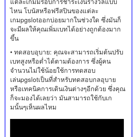
แต่ละเกมมีรอบการชำระเงินรางวัลแบบ
ไหน โบนัสหรือฟรีสปินของแต่ละ
เกมpgslotออกบ่อยมากในช่วงใด ซึ่งมันก็
จะมีผลให้คุณเพิ่มเบทได้อย่างถูกต้องมาก
ขึ้น
• ทดสอบอุบาย: คุณจะสามารถเริ่มต้นปรับ
เบทสูงหรือต่ำได้ตามต้องการ ซึ่งผู้คน
จำนวนไม่ใช้น้อยใช้การทดสอบ
เล่นpgslotเป็นที่สำหรับทดสอบกลอุบาย
หรือเทคนิคการเดินเงินต่างๆอีกด้วย ซึ่งคุณ
ก็จะมองได้เลยว่า มันสามารถใช้กับเก
มนั้นๆเห็นผลไหม