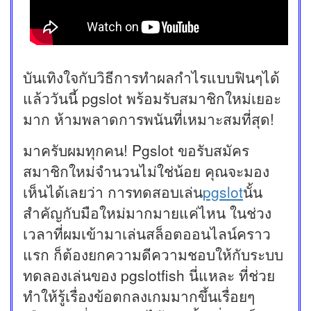
บันเทิงใจกับวิธีการทำผลกำไรแบบฟินๆได้
แล้ววันนี้ pgslot พร้อมรับสมาชิกใหม่เยอะ
มาก ห้ามพลาดการพนันที่เหมาะสมที่สุด!
มาครับผมทุกคน! Pgslot ขอรับสมัคร
สมาชิกใหม่จำนวนไม่ใช่น้อย คุณจะมอง
เห็นได้เลยว่า การทดสอบเล่น
pgslot
นั้น
สำคัญกับมือใหม่มากมายแค่ไหน ในช่วง
เวลาที่ผมเข้ามาเล่นสล็อตออนไลน์คราว
แรก ก็ต้องยกความดีความชอบให้กับระบบ
ทดลองเล่นของ pgslotfish นี่แหละ ที่ช่วย
ทำให้รู้เรื่องข้อตกลงเกมมากขึ้นเรื่อยๆ