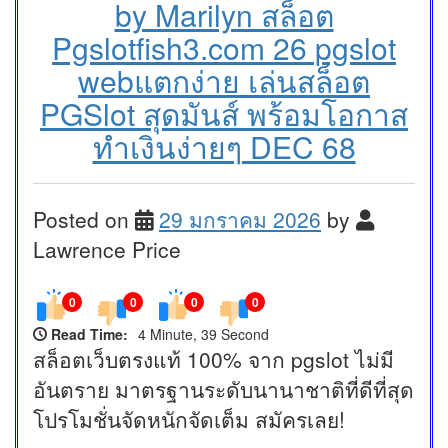
by Marilyn สล็อต
Pgslotfish3.com 26 pgslot
webแตกง่าย เล่นสล็อต
PGSlot สุดมันส์ พร้อมโอกาส
ทำเงินง่ายๆ DEC 68
Posted on
29 มกราคม 2026
by
Lawrence Price
0
0
0
0
Read Time:
4 Minute, 39 Second
สล็อตเว็บตรงแท้ 100% จาก pgslot ไม่มี
อันตราย มาตรฐานระดับนานาชาติที่ดีที่สุด
โปรโมชั่นจัดหนักจัดเต็ม สมัครเลย!