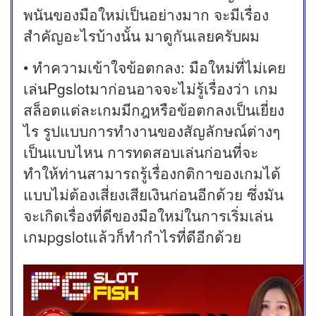
พนันของมือใหม่เป็นอย่างมาก จะมีเรื่อง
สำคัญอะไรบ้างนั้น มาดูกันเลยครับผม
• ทำความเข้าใจข้อตกลง: มือใหม่ที่ไม่เคย
เล่นPgslotมาก่อนอาจจะไม่รู้เรื่องว่า เกม
สล็อตแต่ละเกมมีกฎหรือข้อตกลงเป็นเยี่ยง
ไร รูปแบบการทำงานของสัญลักษณ์ต่างๆ
เป็นแบบไหน การทดสอบเล่นก่อนที่จะ
ทำให้ท่านสามารถรู้เรื่องกติกาของเกมได้
แบบไม่ต้องเสี่ยงเสียเงินก่อนอีกด้วย ซึ่งมัน
จะเกิดเรื่องที่ดีของมือใหม่ในการเริ่มเล่น
เกมpgslotแล้วก็ทำกำไรที่ดีอีกด้วย