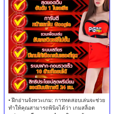
• ฝึกอ่านจังหวะเกม: การทดสอบเล่นจะช่วย
ทำให้คุณสามารถพินิจได้ว่า เกมสล็อต