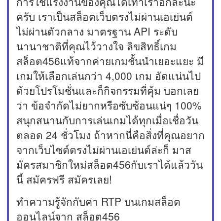
การใช้แรงงานของคุณได้เท่าเราอีกล่ะนะ
ครับ เราเป็นสล็อตเว็บตรงไม่ผ่านเอเย่นต์
ไม่ผ่านตัวกลาง มาตรฐาน API ระดับ
นานาชาติที่คุณไว้วางใจ ลิขสิทธิ์เกม
สล็อต456แท้จากค่ายเกมชั้นนำเยอะแยะ มี
เกมให้เลือกเล่นกว่า 4,000 เกม อัดแน่นไป
ด้วยโปรโมชั่นและก็กิจกรรมที่คุ้ม บอกเลย
ว่า ข้อจำกัดไม่ยากหรือซับซ้อนแน่ๆ 100%
สนุกสนานกับการเล่นเกมได้ทุกเมื่อเชื่อวัน
ตลอด 24 ชั่วโมง ถ้าหากนี่คือสิ่งที่คุณอยาก
จากเว็บไซต์ตรงไม่ผ่านเอเย่นต์ล่ะก็ มาส
มัครสมาชิกใหม่สล็อต456กับเราได้แล้ววัน
นี้ สมัครฟรี สมัครเลย!
ทำความรู้จักกับค่า RTP บนเกมสล็อต
ออนไลน์จาก สล็อต456