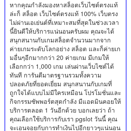
หากคุณกำลังมองหาสล็อตเว็บไซต์ตรงแท้
ล่ะก็ สล็อต เว็บไซต์ตรงแท้ 100% เว็บตรง
ไม่ผ่านเอเย่นต์ที่เหมาะสมที่สุดในช่วงเวลา
นี้ยินดีให้บริการแน่นอนครับผม คุณจะได้
สนุกสนานกับเกมสล็อตจำนวนมากจาก
ค่ายเกมระดับโลกอย่าง สล็อต และก็ค่ายเก
มอื่นๆอีกมากกว่า 20 ค่ายเกม มีเกมให้
เลือกกว่า 1,000 เกม เล่นผ่านเว็บไซต์ได้
ทันที การันตีมาตรฐานรวมทั้งความ
ปลอดภัยที่ยอดเยี่ยม สนุกสนานกับเกมที่
ถูกใจได้แบบไม่มีใครเหมือน โปรโมชั่นและ
กิจกรรมซัพพอร์ตสุดกำลัง มีแอดมินคอยให้
บริการตลอด 1 วันอีกด้วย บอกเลยว่า ถ้า
คุณเลือกใช้บริการกับเรา pgslot วันนี้ คุณ
จะเอนจอยกับการทำเงินไปอีกยาวๆแน่นอน