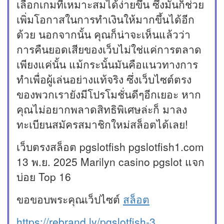
เลือกเกมที่เหมาะสมได้ง่ายขึ้น ซึ่งมันก็ช่วย
เพิ่มโอกาสในการทำเงินให้มากขึ้นได้อีก
ด้วย นอกจากนั้น คุณก็น่าจะเห็นแล้วว่า
การคืนยอดเสียของเว็บไม่ใช่แค่การตลาด
เพียงแค่นั้น แม้กระนั้นมันคือแนวทางการ
ทำเพื่อผู้เล่นอย่างแท้จริง ซึ่งเว็บไซต์ตรง
ของพวกเรายังมีโปรโมชั่นดีๆอีกเยอะ หาก
คุณไม่อยากพลาดสิทธิพิเศษล่ะก็ มาลง
ทะเบียนสมัครสมาชิกใหม่สล็อตได้เลย!
เว็บตรงสล็อต pgslotfish pgslotfish1.com
13 พ.ย. 2025 Marilyn casino pgslot แจก
บ่อย Top 16
ขอขอบพระคุณเว็ปไซต์
สล็อต
https://rebrand.ly/pgslotfish-3