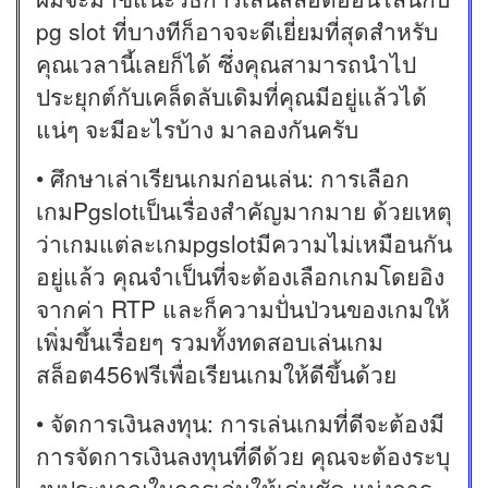
pg slot ที่บางทีก็อาจจะดีเยี่ยมที่สุดสำหรับ
คุณเวลานี้เลยก็ได้ ซึ่งคุณสามารถนำไป
ประยุกต์กับเคล็ดลับเดิมที่คุณมีอยู่แล้วได้
แน่ๆ จะมีอะไรบ้าง มาลองกันครับ
• ศึกษาเล่าเรียนเกมก่อนเล่น: การเลือก
เกมPgslotเป็นเรื่องสำคัญมากมาย ด้วยเหตุ
ว่าเกมแต่ละเกมpgslotมีความไม่เหมือนกัน
อยู่แล้ว คุณจำเป็นที่จะต้องเลือกเกมโดยอิง
จากค่า RTP และก็ความปั่นป่วนของเกมให้
เพิ่มขึ้นเรื่อยๆ รวมทั้งทดสอบเล่นเกม
สล็อต456ฟรีเพื่อเรียนเกมให้ดีขึ้นด้วย
• จัดการเงินลงทุน: การเล่นเกมที่ดีจะต้องมี
การจัดการเงินลงทุนที่ดีด้วย คุณจะต้องระบุ