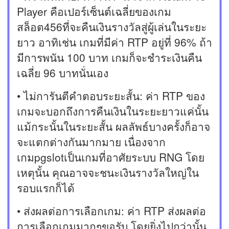
Player คือเปอร์เซ็นต์เฉลี่ยของเกม
สล็อต456ที่จะคืนเงินรางวัลสู่ผู้เล่นในระยะ
ยาว อาทิเช่น เกมที่มีค่า RTP อยู่ที่ 96% ถ้า
มีการพนัน 100 บาท เกมก็จะชำระเงินคืน
เฉลี่ย 96 บาทนั่นเอง
• ไม่การันตีคำตอบระยะสั้น: ค่า RTP ของ
เกมจะบอกถึงการคืนเงินในระยะยาวแค่นั้น
แม้กระนั้นในระยะสั้น ผลลัพธ์บางครั้งก็อาจ
จะแตกต่างกันมากมาย เนื่องจาก
เกมpgslotเป็นเกมที่อาศัยระบบ RNG โดย
เหตุนั้น คุณอาจจะชนะเงินรางวัลใหญ่ใน
รอบแรกก็ได้
• ส่งผลต่อการเลือกเกม: ค่า RTP ส่งผลต่อ
การเลือกเกมมากๆขอรับ โดยยิ่งไปกว่านั้น