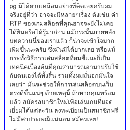
pg มิได้ยากเหมือนอย่างที่คิดเลยครับผม
จริงอยู่ที่ว่า อาจจะมีหลายๆเรื่อง ดังเช่น ค่า
RTP ของเกมสล็อตที่คุณอาจจะยังไม่เคย
ได้ยินหรือได้รู้มาก่อน แม้กระนั้นภายหลัง
บทความนี้ของเราแล้ว ก็น่าจะเข้าใจมาก
เพิ่มขึ้นนะครับ ซึ่งมันมิได้ยากเลย หรือแม้
กระทั้งวิธีการเล่นสล็อตที่ผมชี้แนะก็เป็น
เทคนิคเบื้องต้นที่คุณสามารถเอามาปรับใช้
กับตนเองได้ทั้งสิ้น รวมทั้งผมมั่นอกมั่นใจ
เลยว่า มันจะช่วยให้การเล่นสล็อตบนเว็บ
ตรงดีขึ้นแน่ๆ ด้วยเหตุนี้ ถ้าหากคุณพร้อม
แล้ว สมัครสมาชิกใหม่เพื่อเล่นเกมที่ยอด
เยี่ยมได้แต่ละวัน ลงทะเบียนเป็นสมาชิกฟรี
ไม่มีค่าประเพณีแน่นอน สมัครเลย!