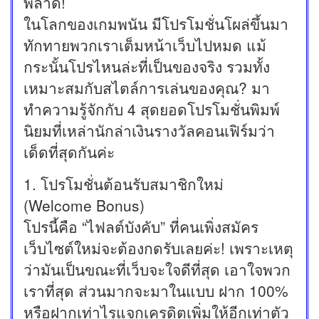
พลาด!
ในโลกของเกมพนัน มีโปรโมชั่นโผล่ขึ้นมา
ทักทายพวกเราเต็มหน้าเว็บไปหมด แม้
กระนั้นโปรไหนล่ะที่เป็นของจริง รวมทั้ง
เหมาะสมกับสไตล์การเล่นของคุณ? มา
ทำความรู้จักกับ 4 สุดยอดโปรโมชั่นพิมพ์
นิยมที่เหล่านักล่าเงินรางวัลคอนเฟิร์มว่า
เด็ดที่สุดกันค่ะ
1. โปรโมชั่นต้อนรับสมาชิกใหม่
(Welcome Bonus)
โปรนี้คือ “ไฟลต์บังคับ” ที่คนเพิ่งสมัคร
เว็บไซต์ใหม่จะต้องกดรับเลยค่ะ! เพราะเหตุ
ว่ามันเป็นขณะที่เว็บจะใจดีที่สุด เอาใจพวก
เราที่สุด ส่วนมากจะมาในแบบ ฝาก 100%
หรือฝากเท่าไรแจกเครดิตเพิ่มให้อีกเท่าตัว