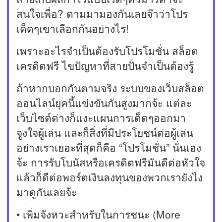
สนใจเพื่อ? ตามมามองกันเลยจ๊าว่าโปร
เด็ดๆเขาเลือกกันอย่างไร!
เพราะอะไรจำเป็นต้องรับโปรโมชั่น สล็อต
เครดิตฟรี ไขปัญหาที่สายปั่นจำเป็นต้องรู้
ถ้าหากบอกกันตามจริง ระบบของเว็บสล็อต
ออนไลน์ยุคนี้แข่งขันกันสูงมากจ้ะ แต่ละ
เว็บไซต์ต่างก็แงะแผนการเด็ดๆออกมา
จูงใจผู้เล่น และก็สิ่งที่มีประโยชน์ต่อผู้เล่น
อย่างเราเยอะที่สุดก็คือ “โปรโมชั่น” นั่นเอง
จ้ะ การรับโบนัสหรือเครดิตฟรีมันดีต่อหัวใจ
แล้วก็ดีต่อพอร์ตเงินลงทุนของพวกเรายังไง
มาดูกันเลยจ้ะ
• เพิ่มจังหวะสำหรับในการชนะ (More