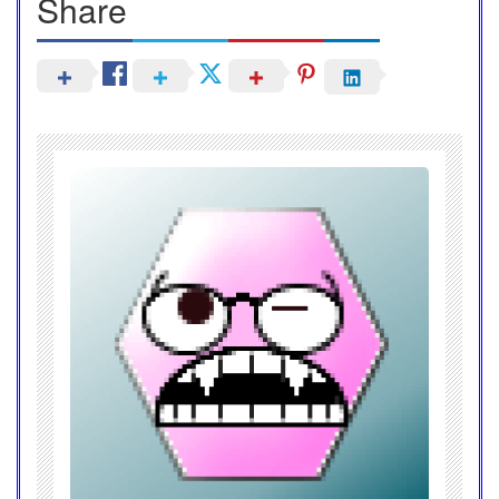
Share