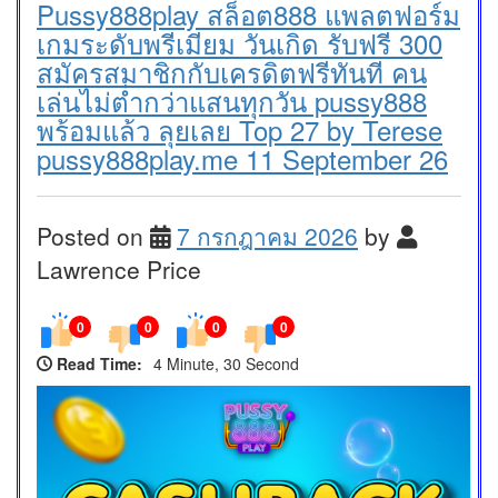
Pussy888play สล็อต888 แพลตฟอร์ม
เกมระดับพรีเมียม วันเกิด รับฟรี 300
สมัครสมาชิกกับเครดิตฟรีทันที คน
เล่นไม่ต่ำกว่าแสนทุกวัน pussy888
พร้อมแล้ว ลุยเลย Top 27 by Terese
pussy888play.me 11 September 26
Posted on
7 กรกฎาคม 2026
by
Lawrence Price
0
0
0
0
Read Time:
4 Minute, 30 Second