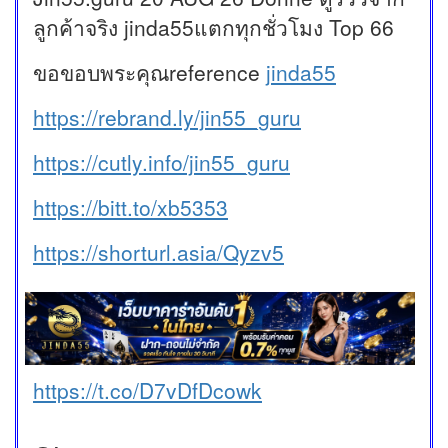
ลูกค้าจริง jinda55แตกทุกชั่วโมง Top 66
ขอขอบพระคุณreference
jinda55
https://rebrand.ly/jin55_guru
https://cutly.info/jin55_guru
https://bitt.to/xb5353
https://shorturl.asia/Qyzv5
https://t.co/D7vDfDcowk