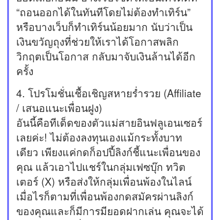
“ถอนออกได้ในทันทีโดยไม่ต้องทำเทิร์น”
หรือบางเว็บก็ทำเทิร์นน้อยมาก นับว่าเป็น
เงินขวัญถุงที่ช่วยให้เราได้โอกาสพลิก
วิกฤตเป็นโอกาส กลับมาจับเงินล้านได้อีก
ครั้ง
4. โปรโมชั่นเชื้อเชิญสหายร่ำรวย (Affiliate
/ เสนอแนะเพื่อนฝูง)
อันนี้คือทีเด็ดของตัวแม่สายอินฟลูเอนเซอร์
เลยค่ะ! ไม่ต้องลงทุนเองแม้กระทั้งบาท
เดียว เพียงแค่กดก็อปปี้ลิงก์ชี้แนะเพื่อนของ
คุณ แล้วเอาไปแชร์ในกลุ่มเฟซบุ๊ก ทวิต
เตอร์ (X) หรือส่งให้กลุ่มเพื่อนพ้องในไลน์
เมื่อไรก็ตามที่เพื่อนพ้องกดสมัครผ่านลิงก์
ของคุณและก็มีการมียอดฝากเล่น คุณจะได้