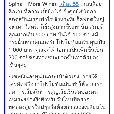
Spins = More Wins):
สล็อต55
เกมสล็อต
คือเกมที่ความเป็นไปได้ ยิ่งคุณได้โอกา
สกดสปินมากเท่าไร จังหวะที่แจ็คพอตใหญ่
จะแตกใส่หน้าก็ยิ่งสูงมากขึ้นเท่านั้น สมมุติ
คุณฝากเงิน 500 บาท ปั่นได้ 100 ตา แม้
กระนั้นหากคุณกดรับโปรโมชั่นเสริมทุนเป็น
1,000 บาท คุณจะได้โอกาสปั่นเพิ่มขึ้นเป็น
200 ตา! ช่องทางชนะมากขึ้นเท่าตัวมอง
เห็นๆค่ะ
• เซฟเงินลงทุนในกระเป๋าตัวเอง: การใช้
เครดิตฟรีจากโปรโมชั่นเล่น ทำให้พวกเรา
ลดการเสี่ยงในการสูญเสียเงินสดของตน
เหมาะอย่างยิ่งสำหรับวันไหนที่อยาก
ทดลองสูตรใหม่ๆหรือต้องการลองเปลี่ยนไป