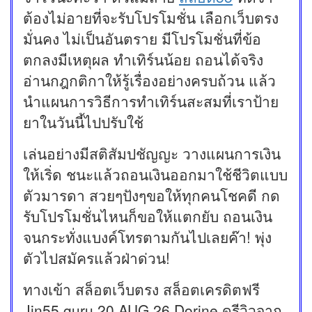
ต้องไม่อายที่จะรับโปรโมชั่น เลือกเว็บตรง
มั่นคง ไม่เป็นอันตราย มีโปรโมชั่นที่ข้อ
ตกลงมีเหตุผล ทำเทิร์นน้อย ถอนได้จริง
อ่านกฎกติกาให้รู้เรื่องอย่างครบถ้วน แล้ว
นำแผนการวิธีการทำเทิร์นสะสมที่เราป้าย
ยาในวันนี้ไปปรับใช้
เล่นอย่างมีสติสัมปชัญญะ วางแผนการเงิน
ให้เริ่ด ชนะแล้วถอนเงินออกมาใช้ชีวิตแบบ
ตัวมารดา สวยๆปังๆขอให้ทุกคนโชคดี กด
รับโปรโมชั่นไหนก็ขอให้แตกยับ ถอนเงิน
จนกระทั่งแบงค์โทรตามกันไปเลยค๊า! พุ่ง
ตัวไปสมัครแล้วฝ่าด่วน!
ทางเข้า สล็อตเว็บตรง สล็อตเครดิตฟรี
Jin55.guru 20 AUG 26 Dorine ดูรีวิวจาก