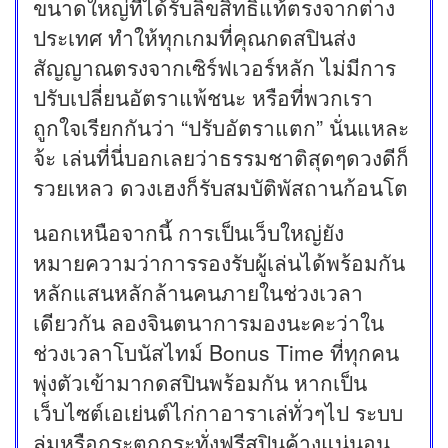
ขนาดใหญ่ที่ได้รับลิขสิทธิ์แท้ตรงจากต่าง
ประเทศ ทำให้ทุกเกมที่คุณกดสปินส่ง
สัญญาณตรงจากเซิร์ฟเวอร์หลัก ไม่มีการ
ปรับเปลี่ยนอัตราแพ้ชนะ หรือที่พวกเรา
ถูกใจเรียกกันว่า “ปรับอัตราแตก” นั่นแหละ
จ้ะ เล่นที่นี่บอกเลยว่าธรรมชาติสุดๆดวงดีก็
รวยเหลว ดวงเฮงก็รับสมบัติพัสถานก้อนโต
นอกเหนือจากนี้ การเป็นเว็บใหญ่ยัง
หมายความว่าการรองรับผู้เล่นได้พร้อมกัน
หลักแสนหลักล้านคนภายในช่วงเวลา
เดียวกัน ลองจินตนาการมองนะคะว่าใน
ช่วงเวลาโบนัสไทม์ Bonus Time ที่ทุกคน
พุ่งตัวเข้ามากดสปินพร้อมกัน หากเป็น
เว็บไซต์เอเย่นต์ไก่กาอาราเล่ทั่วๆไป ระบบ
ล่มหรือกระตุกกระทั่งฟรีสปินค้างแน่นอน