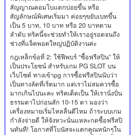
สัญญาณคอมโบแตกบ่อยขึ้น หรือ
สัญลักษณ์พิเศษเริ่มมา ค่อยๆขยับเบทขึ้น
เป็น 5 บาท, 10 บาท หรือ 20 บาทตาม
ลำดับ ทริคนี้จะช่วยทำให้เราอยู่รอดจนถึง
ช่วงที่แจ็คพอตใหญ่ปฏิบัติงานค่ะ
กฎเหล็กข้อที่ 2: ใช้ฟีพบร์ “ซื้อฟรีสปิน” ให้
เป็นประโยชน์ สำหรับเกม PG SLOT บน
เว็บไซต์ ทางเข้าpg การซื้อฟรีสปินนับว่า
เป็นทางลัดที่เริ่ดมาก แต่เราไม่สมควรซื้อ
มากเกินไปนะคะ ทริคเด็ดเป็น ให้เรานั่งปั่น
ธรรมดาไปก่อนสัก 10-15 ตา มองว่า
เครื่องหมายเริ่มไหลลื่นดีไหม ถ้าระบบเกม
กำลังจ่ายดี ให้จังหวะนั่นแหละกดซื้อฟรีสปิ
นทันที! โอกาสที่โบนัสจะแตกคูณหนักๆใน