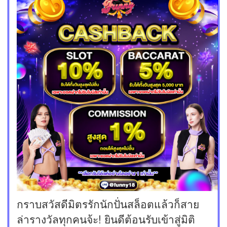
กราบสวัสดีมิตรรักนักปั่นสล็อตแล้วก็สาย
ล่ารางวัลทุกคนจ้ะ! ยินดีต้อนรับเข้าสู่มิติ