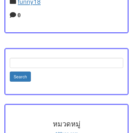
funny18
0
Search
for:
หมวดหมู่