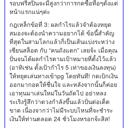
รอบฟรีสปินจะมีสูงกว่าการกดซื้อทื่อๆตั้งแต่
หน้าแรกแน่ๆค่ะ
กฎเหล็กข้อที่ 3: ผลกำไรแล้วจำต้องหยุด
สมองจะต้องนำความอยากได้ ข้อนี้สำคัญ
ที่สุดในสามโลกแล้วก็เป็นเส้นแบ่งระหว่าง
เซียนสล็อต กับ “คนถังแตก” เลยจ้ะ เมื่อคุณ
ปั่นจนได้ผลกำไรตามเป้าหมายที่ตั้งไว้แล้ว
(อาทิเช่น ตั้งเป้ากำไร 5 เท่าของเงินลงทุน)
ให้หยุดเล่นทางเข้าpg โดยทันที! กดเบิกเงิน
ออกมากอดให้ชื่นใจ และหลังจากนั้นก็ค่อย
เอาทุนมาเล่นใหม่ในวันถัดไป อย่าหลง
ระเริงรู้สึกว่าดวงกำลังขึ้นแล้วปั่นต่อเด็ด
ขาด เนื่องจากว่าไม่มีระบบไหนที่จะชำระ
เงินให้ท่านตลอด 24 ชั่วโมงหรอกจ้ะสิส!