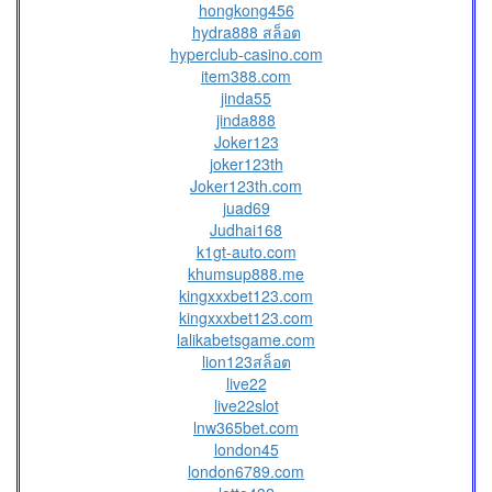
hongkong456
hydra888 สล็อต
hyperclub-casino.com
item388.com
jinda55
jinda888
Joker123
joker123th
Joker123th.com
juad69
Judhai168
k1gt-auto.com
khumsup888.me
kingxxxbet123.com
kingxxxbet123.com
lalikabetsgame.com
lion123สล็อต
live22
live22slot
lnw365bet.com
london45
london6789.com