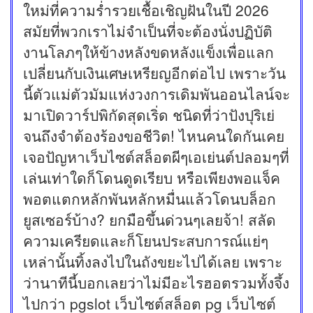
ใหม่ที่ความร่ำรวยเชื้อเชิญฝันในปี 2026
สมัยที่พวกเราไม่จำเป็นที่จะต้องนั่งปฏิบัติ
งานโลภๆให้ข้างหลังขดหลังแข็งเพื่อแลก
เปลี่ยนกับเงินเศษเหรียญอีกต่อไป เพราะวัน
นี้ตัวแม่ตัวมัมแห่งวงการเดิมพันออนไลน์จะ
มาเปิดวาร์ปพิกัดสุดเริ่ด ชนิดที่ว่าปังปุริเย่
จนถึงจำต้องร้องขอชีวิต! ไหนคนใดกันเคย
เจอปัญหาเว็บไซต์สล็อตผีๆเอเย่นต์ปลอมๆที่
เล่นเท่าใดก็โดนดูดเรียบ หรือเพียงพอแจ็ค
พอตแตกหลักพันหลักหมื่นแล้วโดนบล็อก
ยูสเซอร์บ้าง? ยกมือขึ้นด่วนๆเลยจ้า! สลัด
ความเครียดและก็โยนประสบการณ์แย่ๆ
เหล่านั้นทิ้งลงไปในถังขยะไปได้เลย เพราะ
ว่านาทีนี้บอกเลยว่าไม่มีอะไรฮอตรวมทั้งจึ้ง
ไปกว่า pgslot เว็บไซต์สล็อต pg เว็บไซต์