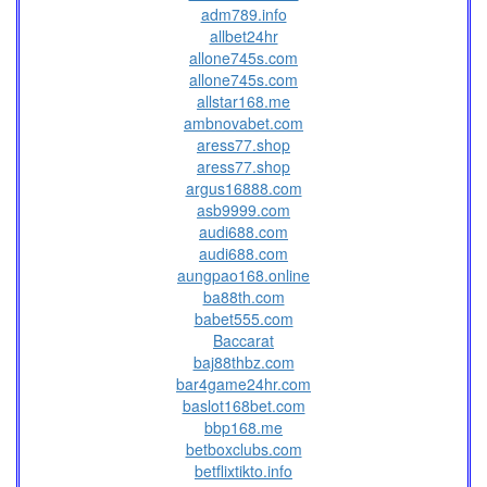
adm789.info
allbet24hr
allone745s.com
allone745s.com
allstar168.me
ambnovabet.com
aress77.shop
aress77.shop
argus16888.com
asb9999.com
audi688.com
audi688.com
aungpao168.online
ba88th.com
babet555.com
Baccarat
baj88thbz.com
bar4game24hr.com
baslot168bet.com
bbp168.me
betboxclubs.com
betflixtikto.info