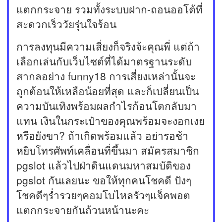
แตกกระจาย รวมทั้งระบบฝาก-ถอนออโต้ที่
สะดวกเร็ววัยรุ่นใจร้อน
การลงทุนมีความเสี่ยงก็จริงจ้ะคุณพี่ แต่ถ้า
เลือกเล่นกับเว็บไซต์ที่ได้มาตรฐานระดับ
สากลอย่าง funny18 การเสี่ยงเหล่านั้นจะ
ถูกต้อนให้เหลือน้อยที่สุด และก็เปลี่ยนเป็น
ความบันเทิงพร้อมผลกำไรก้อนโตกลับมา
แทน เงินในกระเป๋าของคุณพร้อมจะงอกเงย
หรือยังขา? ถ้าเกิดพร้อมแล้ว อย่ารอช้า
หยิบโทรศัพท์เคลื่อนที่ขึ้นมา สมัครสมาชิก
pgslot แล้วไปฝ่าดินแดนมหาสมบัติของ
pgslot กันเลยนะ ขอให้ทุกคนโชคดี ปังๆ
โชคดีๆร่ำรวยๆคอมโบไหลรัวๆแจ็คพอต
แตกกระจายกันถ้วนหน้านะคะ