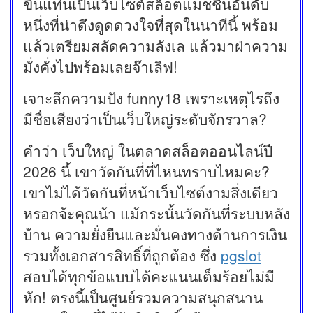
ขึ้นแท่นเป็นเว็บไซต์สล็อตแมชชีนอันดับ
หนึ่งที่น่าดึงดูดดวงใจที่สุดในนาทีนี้ พร้อม
แล้วเตรียมสลัดความลังเล แล้วมาฝ่าความ
มั่งคั่งไปพร้อมเลยจ๊าเลิฟ!
เจาะลึกความปัง funny18 เพราะเหตุไรถึง
มีชื่อเสียงว่าเป็นเว็บใหญ่ระดับจักรวาล?
คำว่า เว็บใหญ่ ในตลาดสล็อตออนไลน์ปี
2026 นี้ เขาวัดกันที่ที่ไหนทราบไหมคะ?
เขาไม่ได้วัดกันที่หน้าเว็บไซต์งามสิ่งเดียว
หรอกจ้ะคุณน้า แม้กระนั้นวัดกันที่ระบบหลัง
บ้าน ความยั่งยืนและมั่นคงทางด้านการเงิน
รวมทั้งเอกสารสิทธิ์ที่ถูกต้อง ซึ่ง
pgslot
สอบได้ทุกข้อแบบได้คะแนนเต็มร้อยไม่มี
หัก! ตรงนี้เป็นศูนย์รวมความสนุกสนาน