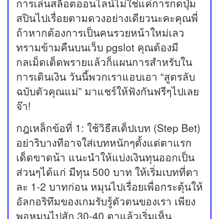
การเล่นสล็อตออนไลน์ไม่ใช่แค่การกดปุ่ม
สปินไปเรื่อยตามดวงอย่างเดียวนะคะคุณพี่
ถ้าหากต้องการเป็นคนรวยหน้าใหม่เลว
ทรามข้ามคืนบนเว็บ pgslot คุณต้องมี
กลเม็ดเด็ดพรายแล้วก็แผนการสำหรับใน
การเดินเงิน วันนี้พวกเราแอบเอา “สูตรลับ
ฉบับตัวคุณแม่” มาแชร์ให้ฟังกันฟรีๆไปเลย
จ๊า!
กฎเหล็กข้อที่ 1: ใช้วิธีสเต็ปเบท (Step Bet)
อย่าริบางทีอาจใส่เบทหนักๆตั้งแต่ตาแรก
เด็ดขาดน้า แนะนำให้แบ่งเงินทุนออกเป็น
ส่วนๆได้แก่ มีทุน 500 บาท ให้เริ่มเบทที่ตา
ละ 1-2 บาทก่อน หมุนไปเรื่อยเพื่อกระตุ้นให้
อัลกอริทึมของเกมรับรู้ตัวตนของเรา เพียง
พอหมุนไปสัก 30-40 ตาแล้วเริ่มเห็น