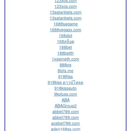
123xos.com
123xos.com
13satanbets.com
13satanbets.com
1688sagame
1688vegasx.com
168slot
168สล็อต
188bet
188betth
1xgameth.com
888pg
8lots.me
918Kiss
918kiss ดาวน์โหลด
918kissauto
9kpluss.com
ABA
ABAGroup2
abbet789.com
abbet789.com
acebet789.com
aden168ss.com