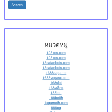
หมวดหมู่
123xos.com
123xos.com
13satanbets.com
13satanbets.com
1688sagame
1688vegasx.com
168slot
168สล็อต
188bet
188betth
1xgameth.com
888pg