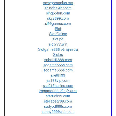
sexygameplus.me
shinobi24hr.com
sing55fun.com
sky2899.com
sl99games.com
Slot
Slot Online
slot pg
slot777.win
Slotgame666 เข้าสู่ระบบ
Slotxo
spbetflik888.com
sqgame555s.com
sqgame555s.com
sretthi99
ss168vip.com
ssc915casino.com
ssgame666 เข้าสู่ระบบ
starrich99.com
stellabet789.com
sudyod888s.com
sunny9999club.com