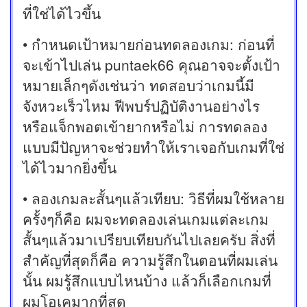
ที่ใช่ได้ไวขึ้น
• กำหนดเป้าหมายก่อนทดลองเกม: ก่อนที่
จะเข้าไปเล่น puntaek66 คุณอาจจะตั้งเป้า
หมายเล็กๆดังเช่นว่า ทดสอบว่าเกมนี้มี
จังหวะเร็วไหม ฟีพบร์ปฏิบัติงานอย่างไร
หรือแจ็กพอตเข้ายากหรือไม่ การทดลอง
แบบมีปัญหาจะช่วยทำให้เราเจอกับเกมที่ใช่
ได้ไวมากยิ่งขึ้น
• ลองเกมละสั้นๆแล้วเทียบ: วิธีที่ผมใช้หลาย
ครั้งๆก็คือ ผมจะทดลองเล่นเกมแต่ละเกม
สั้นๆแล้วมาเปรียบเทียบกันไปเลยครับ สิ่งที่
สำคัญที่สุดก็คือ ความรู้สึกในตอนที่ผมเล่น
นั้น ผมรู้สึกแบบไหนบ้าง แล้วก็เลือกเกมที่
ผมโอเคมากที่สุด