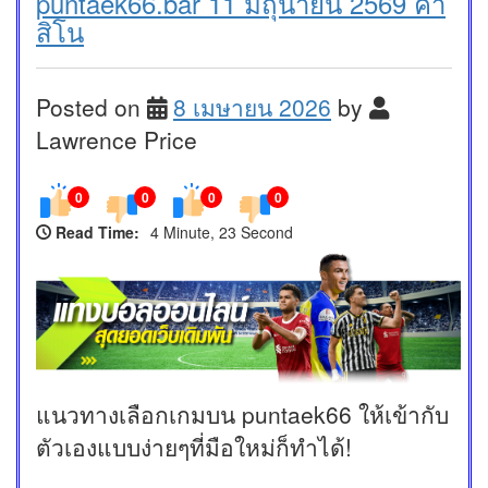
puntaek66.bar 11 มิถุนายน 2569 คา
สิโน
Posted on
8 เมษายน 2026
by
Lawrence Price
0
0
0
0
Read Time:
4 Minute, 23 Second
แนวทางเลือกเกมบน puntaek66 ให้เข้ากับ
ตัวเองแบบง่ายๆที่มือใหม่ก็ทำได้!