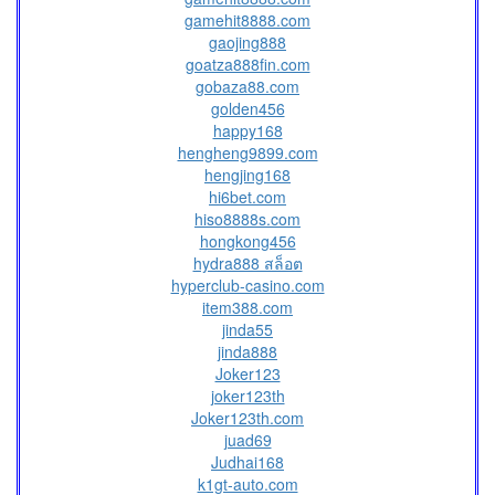
gamehit8888.com
gaojing888
goatza888fin.com
gobaza88.com
golden456
happy168
hengheng9899.com
hengjing168
hi6bet.com
hiso8888s.com
hongkong456
hydra888 สล็อต
hyperclub-casino.com
item388.com
jinda55
jinda888
Joker123
joker123th
Joker123th.com
juad69
Judhai168
k1gt-auto.com