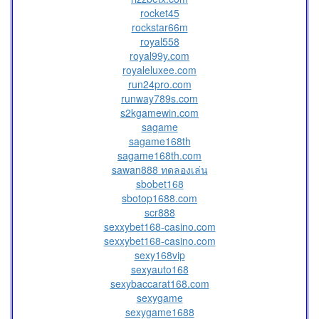
rocket45
rockstar66m
royal558
royal99y.com
royaleluxee.com
run24pro.com
runway789s.com
s2kgamewin.com
sagame
sagame168th
sagame168th.com
sawan888 ทดลองเล่น
sbobet168
sbotop1688.com
scr888
sexxybet168-casino.com
sexxybet168-casino.com
sexy168vip
sexyauto168
sexybaccarat168.com
sexygame
sexygame1688