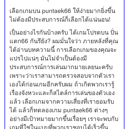
เลือกเกมบน puntaek66 ให้ง่ายมากยิ่งขึ้น
ไม่ต้องมีประสบการณ์ก็เลือกได้แน่นอน!
เป็นอย่างไรกันบ้างครับ ได้เกมโปรดบน ปั่น
แตก66 กันรึยัง? ผมมั่นใจว่า ภายหลังที่คุณ
ได้อ่านบทความนี้ การเลือกเกมของคุณจะ
แปรไปแน่ๆ มันไม่จำเป็นต้องมี
ประสบการณ์การเล่นมากมายเลยนะครับ
เพราะว่าเราสามารถตรวจสอบจากตัวเรา
เองได้ก่อนเกมอีกครับผม ถ้าเกิดพวกเรารู้
เรื่องจังหวะและก็สไตล์การเล่นของตัวเอง
แล้ว เลือกเกมจากความเสี่ยงที่เรายอมรับ
ได้ แล้วก็ทดลองเกม puntaek66 ต่างๆ
อย่างมีเป้าหมายมากขึ้นเรื่อยๆ เราจะพบกับ
เกมที่ใช่ในแบบที่พวกเราชอบได้เร็วขึ้น