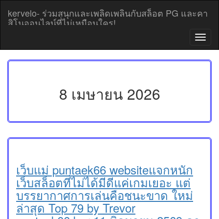
Skip
kervelo- ร่วมสนุกและเพลิดเพลินกับสล็อต PG และคา
to
สิโนออนไลน์ที่ไม่เหมือนใคร!
content
T
o
g
g
l
e
8 เมษายน 2026
n
a
v
i
g
a
t
i
เว็บแม่ puntaek66 websiteแจกหนัก
o
เว็บสล็อตที่ไม่ได้มีดีแค่เกมเยอะ แต่
n
บรรยากาศการเล่นคือชนะขาด ใหม่
ล่าสุด Top 79 by Trevor