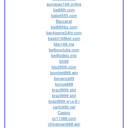
aungpao168.online
ba88th.com
babet555.com
Baccarat
baj88thbz.com
bar4game24hr.com
baslot168bet.com
bbp168.me
betboxclubs.com
betflixtikto.info
bh99
bio285th.com
bombet888.win
bonanza99
bonus888
brazil999 slot
brazil999 slot
brazil999 ทางเข้า
carlo999.net
Casino
cc11388.com
chinatown888.win