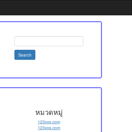
Search
for:
หมวดหมู่
123xos.com
123xos.com