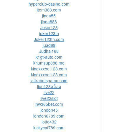
hyperclub-casino.com
item388.com
jinda55
jinda888
Joker123
joker123th
Joker123th.com
juad69
Judhai168
k1gt-auto.com
khumsup888.me
kingxxxbet123.com
kingxxxbet123.com
lalikabetsgame.com
lion123สล็อต
live22
live22slot
lnw365bet.com
london45
london6789.com
lotto432
luckycat789.com