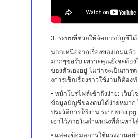
3. ระบบที่ช่วยให้จัดการบัญชีไ
นอกเหนือจากเรื่องของเกมแล้ว 
มากๆขอรับ เพราะคุณยังจะต้องใ
ของตัวเองอยู่ ไม่ว่าจะเป็นการต
งการเช็กเรื่องราวใช้งานก็ต้องท
• หน้าโปรไฟล์เข้าถึงง่าย: เว็บไ
ข้อมูลบัญชีของตนได้ง่ายหมาก
ประวัติการใช้งาน ระบบของ pg 
เอาไว้ภายในตำแหน่งที่ค้นหาได้
• แสดงข้อมูลการใช้แรงงานอย่างแ