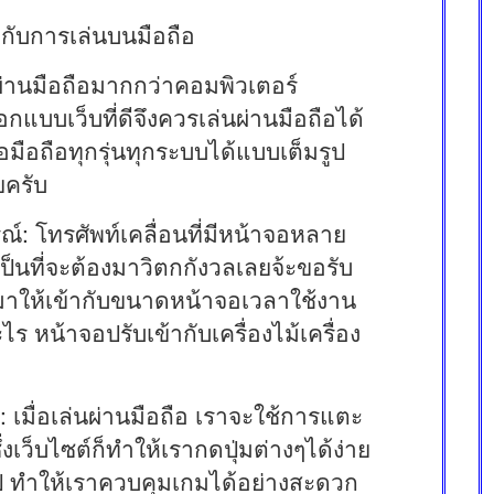
กับการเล่นบนมือถือ
ผ่านมือถือมากกว่าคอมพิวเตอร์
บบเว็บที่ดีจึงควรเล่นผ่านมือถือได้
มือถือทุกรุ่นทุกระบบได้แบบเต็มรูป
ยครับ
์: โทรศัพท์เคลื่อนที่มีหน้าจอหลาย
นที่จะต้องมาวิตกกังวลเลยจ้ะขอรับ
น์มาให้เข้ากับขนาดหน้าจอเวลาใช้งาน
ะไร หน้าจอปรับเข้ากับเครื่องไม้เครื่อง
เมื่อเล่นผ่านมือถือ เราจะใช้การแตะ
งเว็บไซต์ก็ทำให้เรากดปุ่มต่างๆได้ง่าย
นไป ทำให้เราควบคุมเกมได้อย่างสะดวก