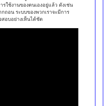
ารใช้งานของตนเองอยู่แล้ว ดังเช่น
รฝากถอน ระบบของพวกเราจะมีการ
จสอบอย่างเห็นได้ชัด