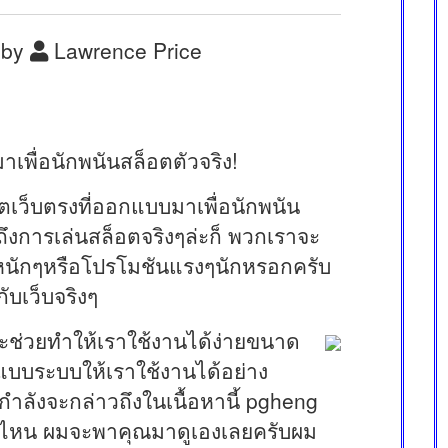
by
Lawrence Price
าเพื่อนักพนันสล็อตตัวจริง!
อตเว็บตรงที่ออกแบบมาเพื่อนักพนัน
ึงการเล่นสล็อตจริงๆล่ะก็ พวกเราจะ
้งหนักๆหรือโปรโมชันแรงๆนักหรอกครับ
กับเว็บจริงๆ
ะช่วยทำให้เราใช้งานได้ง่ายขนาด
งแบบระบบให้เราใช้งานได้อย่าง
มกำลังจะกล่าวถึงในเนื้อหานี้ pgheng
ะแค่ไหน ผมจะพาคุณมาดูเองเลยครับผม