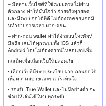
– มีหลายเว็บไซต์ที่ใช้ระบบตรง ไม่ผ่าน
ตัวกลาง ทำให้มั่นใจว่า จ่ายจริงทุกยอด
และมีระบบออโต้ที่ดี ไม่ต้องรอคอยแอดมิ
นทำรายการเวลา ฝาก-ถอน
– ฝาก-ถอน wallet ทำได้ง่ายบนโทรศัพท์
มือถือ เล่นได้ทุกระบบทั้ง iOS แล้วก็
Android โดยไม่ต้องดาวน์โหลดแอปเพิ่ม
กลเม็ดเพื่อเลือกเว็บให้ปลอดภัย
• เลือกเว็บที่มีระบบระเบียบ ฝาก-ถอนออโต้
เพื่อความสบายและรวดเร็วทันใจ
• รองรับ True Wallet และไม่มีอย่างต่ำ จะ
ช่วยให้เล่นได้ในงบทุกระดับ