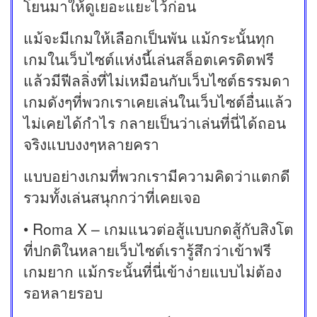
โยนมาให้ดูเยอะแยะไว้ก่อน
แม้จะมีเกมให้เลือกเป็นพัน แม้กระนั้นทุก
เกมในเว็บไซต์แห่งนี้เล่นสล็อตเครดิตฟรี
แล้วมีฟีลลิ่งที่ไม่เหมือนกับเว็บไซต์ธรรมดา
เกมดังๆที่พวกเราเคยเล่นในเว็บไซต์อื่นแล้ว
ไม่เคยได้กำไร กลายเป็นว่าเล่นที่นี่ได้ถอน
จริงแบบงงๆหลายครา
แบบอย่างเกมที่พวกเรามีความคิดว่าแตกดี
รวมทั้งเล่นสนุกกว่าที่เคยเจอ
• Roma X – เกมแนวต่อสู้แบบกดสู้กับสิงโต
ที่ปกติในหลายเว็บไซต์เรารู้สึกว่าเข้าฟรี
เกมยาก แม้กระนั้นที่นี่เข้าง่ายแบบไม่ต้อง
รอหลายรอบ