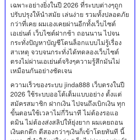
เฉพาะอย่างยิ่งในปี 2026 ที่ระบบต่างๆถูก
ปรับปรุงให้นำสมัย เล่นง่าย รวมทั้งปลอดภัย
กว่าที่เคย ผมเองเคยผ่านอีกทั้งเว็บไซต์
เอเย่นต์ เว็บไซต์ฝากช้า ถอนนาน ไปจน
กระทั่งปัญหาบัญชีโดนล็อกแบบไม่รู้เรื่อง
สาเหตุ จวบจนกระทั่งได้ทดลองเว็บไซต์
ตรงไม่ผ่านเอเย่นต์จริงๆความรู้สึกมันไม่
เหมือนกันอย่างชัดเจน
ความเร็วของระบบ jinda888 เว็บตรงในปี
2026 ใช้ระบบออโต้เต็มแบบอย่าง ตั้งแต่
สมัครสมาชิก ฝากเงิน ไปจนถึงเบิกเงิน ทุก
ขั้นตอนใช้เวลาไม่กี่วินาที ไม่ต้องรอแอ
ดมิน ไม่ต้องส่งสลิปให้ยุ่งยาก ผมเคยถอน
เงินตกดึก ตีสองกว่าๆเงินก็เข้าโดยทันที นี้