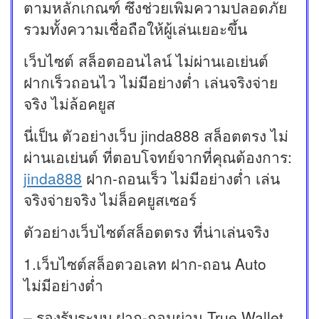
ตามหลักเกณฑ์ ซึ่งช่วยเพิ่มความปลอดภัย
รวมทั้งความเชื่อถือให้ผู้เล่นเยอะขึ้น
เว็บไซต์ สล็อตออนไลน์ ไม่ผ่านเอเย่นต์
ฝากเร็วถอนไว ไม่มีอย่างต่ำ เล่นจริงจ่าย
จริง ไม่ล้อคยูส
นี่เป็น ตัวอย่างเว็บ jinda888 สล็อตตรง ไม่
ผ่านเอเย่นต์ ที่ตอบโจทย์จากที่คุณต้องการ:
jinda888
ฝาก-ถอนเร็ว ไม่มีอย่างต่ำ เล่น
จริงจ่ายจริง ไม่ล็อคยูสเซอร์
ตัวอย่างเว็บไซต์สล็อตตรง ที่น่าเล่นจริง
1.เว็บไซต์สล็อตวอเลท ฝาก-ถอน Auto
ไม่มีอย่างต่ำ
– รองรับระบบ ฝาก-ถอนผ่าน True Wallet