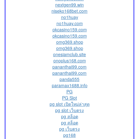
nextgen99.win
niseko168bet.com
no1huay
no1huay.com
okcasino159.com
okcasino159.com
omg369.shop
omg369.shop
onesiamclub.site
onoplus168.com
pananthai99.com
pananthai99.com
panda555
paramax1688.info
PG
PG Slot
pg slot เปิดใหม่ล่าสุด
pg slot เว็บตรง
pg สล็อต
pg สล็อต
pg เว็บตรง
pg168