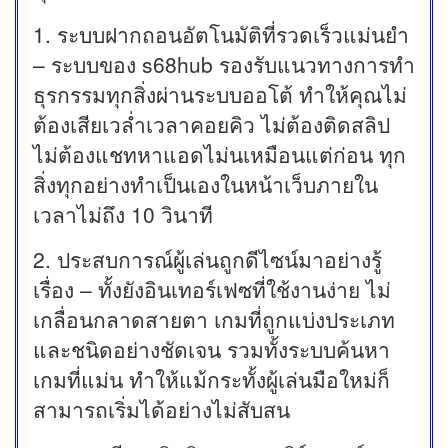
1. ระบบฝากถอนอัตโนมัติที่รวดเร็วแม่นยำ
– ระบบของ s68hub รองรับแนวทางการทำ
ธุรกรรมทุกสิ่งผ่านระบบออโต้ ทำให้คุณไม่
ต้องเสียเวล่ำเวลาคอยคิว ไม่ต้องติดสลิป
ไม่ต้องแชทหาแอดไม่นเหมือนแต่ก่อน ทุก
สิ่งทุกอย่างทำเป็นเองในหน้าเว็บภายใน
เวลาไม่ถึง 10 วินาที
2. ประสบการณ์ผู้เล่นถูกดีไซน์มาอย่างรู้
เรื่อง – ทั้งยังอินเทอร์เฟซที่ใช้งานง่าย ไม่
เกลื่อนกลาดสายตา เกมที่ถูกแบ่งประเภท
และชนิดอย่างชัดเจน รวมทั้งระบบค้นหา
เกมที่แม่น ทำให้แม้กระทั้งผู้เล่นมือใหม่ก็
สามารถเริ่มได้อย่างไม่สับสน