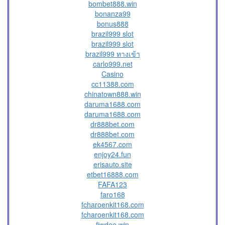
bombet888.win
bonanza99
bonus888
brazil999 slot
brazil999 slot
brazil999 ทางเข้า
carlo999.net
Casino
cc11388.com
chinatown888.win
daruma1688.com
daruma1688.com
dr888bet.com
dr888bet.com
ek4567.com
enjoy24.fun
erisauto.site
etbet16888.com
FAFA123
faro168
fcharoenkit168.com
fcharoenkit168.com
fiwdee.win