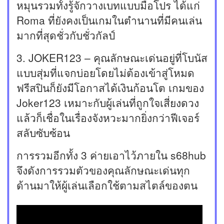
หมุนรวมทั้งรู้จักวางเบทแบบมือโปร ได้แก่
Roma ที่ยังคงเป็นเกมในตำนานที่มีคนเล่น
มากที่สุดชั่วกับชั่วกัลป์
3. JOKER123 – คุณลักษณะเด่นอยู่ที่โบนัส
แบบสุ่มที่แจกบ่อยโดยไม่ต้องเข้าสู่โหมด
ฟรีสปินก็ยังมีโอกาสได้เงินก้อนโต เกมของ
Joker123 เหมาะกับผู้เล่นที่ถูกใจเสี่ยงดวง
แล้วก็เชื่อในเรื่องจังหวะมากยิ่งกว่าฟีเจอร์
สลับซับซ้อน
การรวมอีกทั้ง 3 ค่ายเอาไว้ภายใน s68hub
จึงดังการรวมตัวของคุณลักษณะเด่นทุก
ด้านมาให้ผู้เล่นเลือกใช้ตามสไตล์ของตน