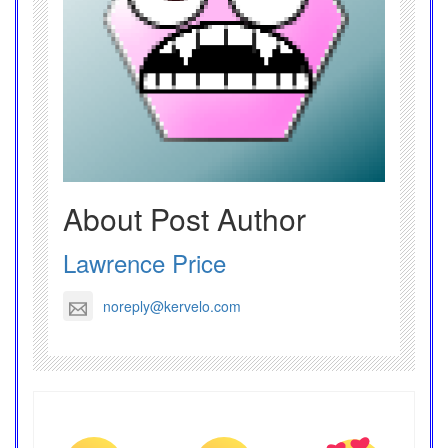
About Post Author
Lawrence Price
noreply@kervelo.com