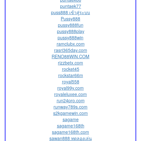
puntaek77
puss888 เข้าสู่ระบบ
Pussy888
pussy888fun
pussy888play
pussy888win
ramclubx.com
rasri365day.com
RENO88WIN.COM
rizzbetx.com
rocket45
rockstar66m
royal558
royal99y.com
royaleluxee.com
run24pro.com
runway789s.com
s2kgamewin.com
sagame
sagame168th
sagame168th.com
sawan888 ทดลองเล่น