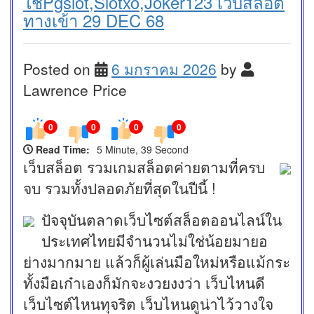
ใช้Pgslot,Slotxo,Joker123 เว็บสล็อต
ทางเข้า 29 DEC 68
Posted on
6 มกราคม 2026
by
Lawrence Price
0
0
0
0
Read Time:
5 Minute, 39 Second
เว็บสล็อต รวมเกมสล็อตค่ายตามที่ครบ
จบ รวมทั้งปลอดภัยที่สุดในปีนี้ !
ปัจจุบันตลาดเว็บไซต์สล็อตออนไลน์ใน
ประเทศไทยมีจำนวนไม่ใช่น้อยมายอ
ย่างมากมาย แล้วก็ผู้เล่นมือใหม่หรือแม้กระ
ทั้งมือเก๋าเองก็มักจะงวยงงว่า เว็บไหนดี
เว็บไซต์ไหนทุจริต เว็บไหนดูน่าไว้วางใจ