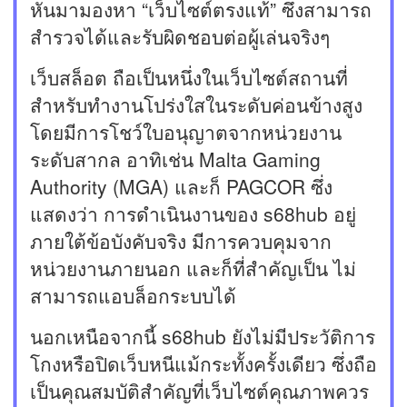
หันมามองหา “เว็บไซต์ตรงแท้” ซึ่งสามารถ
สำรวจได้และรับผิดชอบต่อผู้เล่นจริงๆ
เว็บสล็อต ถือเป็นหนึ่งในเว็บไซต์สถานที่
สำหรับทำงานโปร่งใสในระดับค่อนข้างสูง
โดยมีการโชว์ใบอนุญาตจากหน่วยงาน
ระดับสากล อาทิเช่น Malta Gaming
Authority (MGA) และก็ PAGCOR ซึ่ง
แสดงว่า การดำเนินงานของ s68hub อยู่
ภายใต้ข้อบังคับจริง มีการควบคุมจาก
หน่วยงานภายนอก และก็ที่สำคัญเป็น ไม่
สามารถแอบล็อกระบบได้
นอกเหนือจากนี้ s68hub ยังไม่มีประวัติการ
โกงหรือปิดเว็บหนีแม้กระทั้งครั้งเดียว ซึ่งถือ
เป็นคุณสมบัติสำคัญที่เว็บไซต์คุณภาพควร