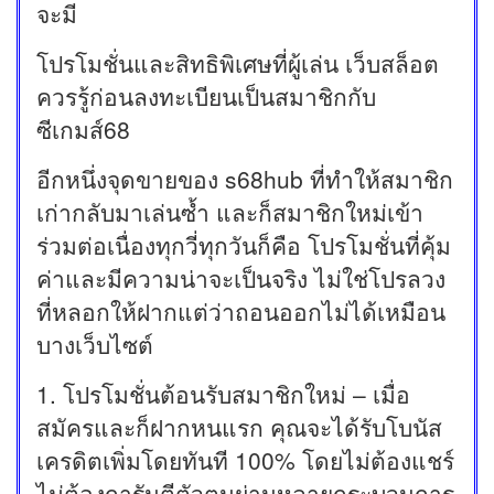
จะมี
โปรโมชั่นและสิทธิพิเศษที่ผู้เล่น เว็บสล็อต
ควรรู้ก่อนลงทะเบียนเป็นสมาชิกกับ
ซีเกมส์68
อีกหนึ่งจุดขายของ s68hub ที่ทำให้สมาชิก
เก่ากลับมาเล่นซ้ำ และก็สมาชิกใหม่เข้า
ร่วมต่อเนื่องทุกวี่ทุกวันก็คือ โปรโมชั่นที่คุ้ม
ค่าและมีความน่าจะเป็นจริง ไม่ใช่โปรลวง
ที่หลอกให้ฝากแต่ว่าถอนออกไม่ได้เหมือน
บางเว็บไซต์
1. โปรโมชั่นต้อนรับสมาชิกใหม่ – เมื่อ
สมัครและก็ฝากหนแรก คุณจะได้รับโบนัส
เครดิตเพิ่มโดยทันที 100% โดยไม่ต้องแชร์
ไม่ต้องการันตีตัวตนผ่านหลายกระบวนการ