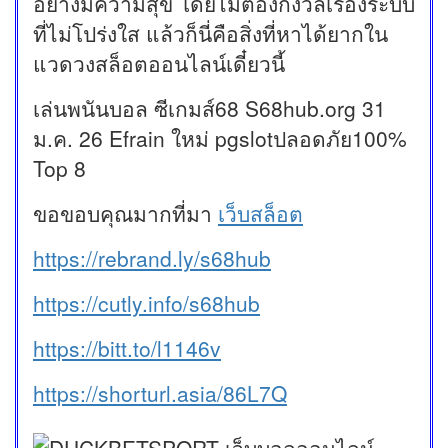
อย่างมีความสุข โดยไม่ต้องกังวลเรื่องระบบ
ที่ไม่โปร่งใส แล้วก็นี่คือสิ่งที่หาได้ยากใน
แวดวงสล็อตออนไลน์เดี๋ยวนี้
เล่นพนันบอล ซีเกมส์68 S68hub.org 31
ม.ค. 26 Efrain ใหม่ pgslotปลอดภัย100%
Top 8
ขอขอบคุณมากที่มา
เว็บสล็อต
https://rebrand.ly/s68hub
https://cutly.info/s68hub
https://bitt.to/l1146v
https://shorturl.asia/86L7Q