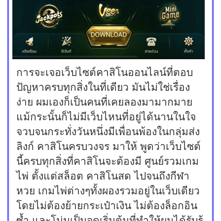
การจะเจอเว็บไซต์คาสิโนออนไลน์ที่ตอบ
ปัญหาครบทุกสิ่งในที่เดียว มันไม่ใช่เรื่อง
ง่าย ผมเองก็เป็นคนที่เคยลองมามากมาย
แม้กระนั้นก็ไม่มีเว็บไหนที่อยู่ได้นานในใจ
จวบจนกระทั่งวันหนึ่งมีเพื่อนพ้องในกลุ่มส่ง
ลิงก์ คาสิโนครบวงจร มาให้ พูดว่าเว็บไซต์
นี้ครบทุกสิ่งที่คาสิโนจะต้องมี ศูนย์รวมเกม
ไพ่ ตั้งแต่สล็อต คาสิโนสด ไปจนถึงกีฬา
หวย เกมไพ่ต่างๆทั้งผองรวมอยู่ในเว็บเดียว
โดยไม่ต้องย้ายกระเป๋าเงิน ไม่ต้องล็อกอิน
ซ้ำ และโน่นเป็นจุดเริ่มต้นที่ทำให้ผมได้รับรู้