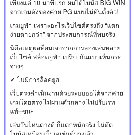
เพียงแค่ 10 นาทีแรก ผมได้โบนัส BIG WIN
จากเกมดังของค่าย PG แบบไม่ทันตั้งตัว!
เกมยูฟ่า เพราะอะไรเว็บไซต์ตรงถึง “แตก
ง่ายดายกว่า” จากประสบการณ์ที่พบจริง
นี่คือเหตุผลที่ผมเจอจากการลองเล่นหลาย
เว็บไซต์ สล็อตยูฟ่า เปรียบกันแบบเห็นกระ
จ่างๆ
✔ ไม่มีการล็อคยูส
เว็บตรงดำเนินงานด้วยระบบออโต้จากค่าย
เกมโดยตรง ไม่ผ่านตัวกลาง ไม่ปรับเรท
แพ้–ชนะ
เล่นวันไหนดวงดี ก็แตกหนักจริง ไม่ตัด
โบนัสเหมือนเว็บเอเย่นต์บางเจ้า