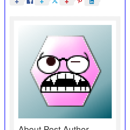
About Post Author