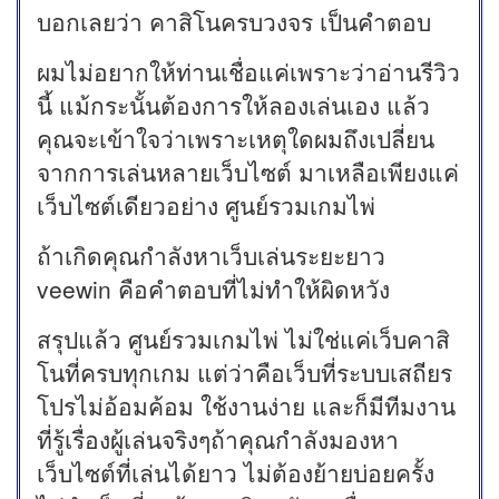
บอกเลยว่า คาสิโนครบวงจร เป็นคำตอบ
ผมไม่อยากให้ท่านเชื่อแค่เพราะว่าอ่านรีวิว
นี้ แม้กระนั้นต้องการให้ลองเล่นเอง แล้ว
คุณจะเข้าใจว่าเพราะเหตุใดผมถึงเปลี่ยน
จากการเล่นหลายเว็บไซต์ มาเหลือเพียงแค่
เว็บไซต์เดียวอย่าง ศูนย์รวมเกมไพ่
ถ้าเกิดคุณกำลังหาเว็บเล่นระยะยาว
veewin คือคำตอบที่ไม่ทำให้ผิดหวัง
สรุปแล้ว ศูนย์รวมเกมไพ่ ไม่ใช่แค่เว็บคาสิ
โนที่ครบทุกเกม แต่ว่าคือเว็บที่ระบบเสถียร
โปรไม่อ้อมค้อม ใช้งานง่าย และก็มีทีมงาน
ที่รู้เรื่องผู้เล่นจริงๆถ้าคุณกำลังมองหา
เว็บไซต์ที่เล่นได้ยาว ไม่ต้องย้ายบ่อยครั้ง