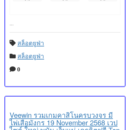
…
สล็อตยูฟ่า
สล็อตยูฟ่า
0
Veewin รวมเกมคาสิโนครบวงจร มี
ไพ่เสือมังกร 19 November 2568 เวป
ไซต์ ใหญ่ พนัน เว็บแม่ เครดิตฟรี Top