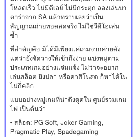
โหลดเร็ว ไม่มีดีเลย์ ไม่มีกระตุก ลองเล่นบา
คาร่าจาก SA แล้วทราบเลยว่าเป็น
สัญญาณถ่ายทอดสดจริง ไม่ใช่วีดีโอเล่น
ซ้ำ
ที่สำคัญคือ มิได้มีเพียงแค่เกมจากค่ายดัง
แต่ว่ายังจัดวางให้เข้าถึงง่าย แบ่งหมู่ตาม
ประเภทเกมอย่างแจ่มแจ้ง ไม่ว่าจะอยาก
เล่นสล็อต ยิงปลา หรือคาสิโนสด ก็หาได้ใน
ไม่กี่คลิก
แบบอย่างหมู่เกมที่น่าดึงดูดใน ศูนย์รวมเกม
ไพ่ เป็นต้นว่า
• สล็อต: PG Soft, Joker Gaming,
Pragmatic Play, Spadegaming