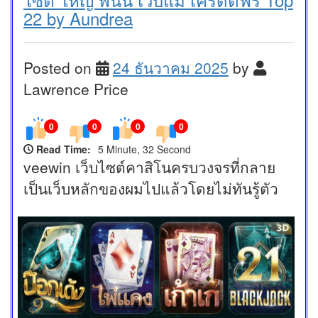
22 by Aundrea
Posted on
24 ธันวาคม 2025
by
Lawrence Price
0
0
0
0
Read Time:
5 Minute, 32 Second
veewin เว็บไซต์คาสิโนครบวงจรที่กลาย
เป็นเว็บหลักของผมไปแล้วโดยไม่ทันรู้ตัว