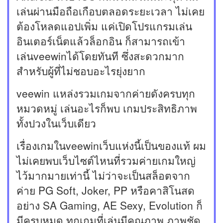
เล่นผ่านมือถือเกือบตลอดระยะเวลา ไม่เคย
ต้องโหลดแอปเพิ่ม แค่เปิดโปรแกรมเล่น
อินเตอร์เน็ตแล้วล็อกอิน ก็สามารถเข้า
เล่นveewinได้โดยทันที ซึ่งสะดวกมาก
สำหรับผู้ที่ไม่ชอบอะไรยุ่งยาก
veewin แหล่งรวมเกมจากค่ายดังครบทุก
หมวดหมู่ เล่นอะไรก็พบ เกมประสิทธิภาพ
ทั้งปวงในเว็บเดียว
เรื่องเกมในveewinเว็บแห่งนี้เป็นของแท้ ผม
ไม่เคยพบเว็บไซต์ไหนที่รวมค่ายเกมใหญ่
ไว้มากมายเท่านี้ ไม่ว่าจะเป็นสล็อตจาก
ค่าย PG Soft, Joker, PP หรือคาสิโนสด
อย่าง SA Gaming, AE Sexy, Evolution ก็
มีครบหมด ทุกเกมที่เล่นมีคุณภาพ ภาพชัด