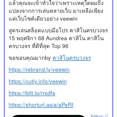
แล้วคุณจะเข้าหัวใจว่าเพราะเหตุใดผมถึง
แปลงจากการเล่นหลายเว็บ มาเหลือเพียง
แค่เว็บไซต์เดียวอย่าง veewin
สูตรเล่นสล็อตแบบมือโปร คาสิโนครบวงจร
15 พฤศจิกา 68 Aundrea คาสิโน คาสิโน
ครบวงจร ที่ดีที่สุด Top 96
ขอขอบคุณมากby
คาสิโนครบวงจร
https://rebrand.ly/veewin
https://cutly.info/veewin
https://bitt.to/rrsdfa
https://shorturl.asia/aPeRI
https://