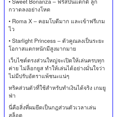
• Sweet Bonanza – ฟรีสปินแตกดี ลูก
กวาดลงอย่างโหด
• Roma X – คอมโบดีมาก และเข้าฟรีเกม
ไว
• Starlight Princess – ตัวคูณลงเป็นระยะ
โอกาสแตกหนักมีสูงมากมาย
เว็บไซต์ตรงส่วนใหญ่จะเปิดให้เล่นครบทุก
ค่าย ไม่ล็อกยูส ทำให้เล่นได้อย่างมั่นใจว่า
ไม่มีปรับอัตราแพ้ชนะแน่ๆ
ทริคส่วนตัวที่ใช้สำหรับทำเงินได้จริง เกมยู
ฟ่า
นี่คือสิ่งที่ผมยึดเป็นกฎส่วนตัวเวลาเล่น
สล็อต