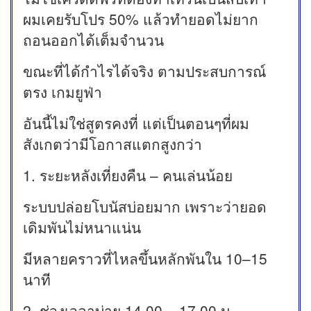
ผมเคยรับโปร 50% แล้วทำยอดไม่ยาก
ถอนออกได้เต็มจำนวน
ขณะที่ได้กำไรได้จริง ตามประสบการณ์
ตรง เกมยูฟ่า
อันนี้ไม่ใช่สูตรคงที่ แต่เป็นตอนๆที่ผม
สังเกตว่ามีโอกาสแตกสูงกว่า
1. ระยะหลังเที่ยงคืน – คนเล่นน้อย
ระบบปล่อยโบนัสบ่อยมาก เพราะว่ายอด
เดิมพันไม่หนาแน่น
มีหลายคราวที่ไหลขึ้นหลักพันใน 10–15
นาที
2. ช่วงเวลาบ่าย 14.00 – 17.00 น.