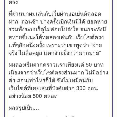
ตรง
ที่ผ่านมาผมเล่นกับเว็บผ่านเอเย่นต์ตลอด
ฝาก–ถอนช้า บางครั้งเบิกเงินมิได้ ยอดหาย
รวมทั้งระบบก็ดูไม่ค่อยโปร่งใส จนกระทั่งมี
สหายชี้แนะให้ทดลองเล่นกับ เว็บไซต์ตรง
แท้ๆสักหนึ่งครั้ง เพราะว่าเขาพูดว่า “จ่าย
จริง ไม่ล็อคยูส แตกง่ายยิ่งกว่ามากมาย”
ผมลองเริ่มฝากคราวแรกเพียงแค่ 50 บาท
เนื่องจากว่าเว็บไซต์ตรงส่วนมาก ไม่มีอย่าง
ต่ำ ถอนเท่าไหร่ก็ได้ ซึ่งไม่เหมือนกับ
เว็บไซต์ที่เคยเล่นที่บังคับฝาก 300 ถอน
อย่างน้อย 500 ตลอด
ผลสรุปเป็น…