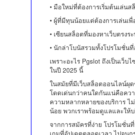
• มือใหม่ที่ต้องการเริ่มต้นเล่
• ผู้ที่มีทุนน้อยแต่ต้องการเล่นเ
• เซียนสล็อตที่มองหาเว็บตรงระ
• นักล่าโบนัสรวมทั้งโปรโมชั่นท
เพราะอะไร Pgslot ถึงเป็นเว็บไซต
ในปี 2025 นี้
ในสมัยที่มีเว็บสล็อตออนไลน์ผุดขึ
โดดเด่นกว่าคนใดกันแน่คือความ
ความหลากหลายของบริการ ไม่ว
น้อย พวกเราพร้อมดูแลและให้บร
จากการสมัครที่ง่าย โปรโมชั่น
เกมที่อัปเดตตลอดเวลา ไปจนกระ