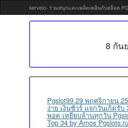
Skip
kervelo- ร่วมสนุกและเพลิดเพลินกับสล็อต P
to
content
8 กัน
Pgslot99 29 พฤศจิกายน 25
ง่าย เงินชัวร์ แจกวันเกิดรับ 
พอต เหยียบล้านทุกวัน Pgslot
Top 34 by Amos Pgslots.r