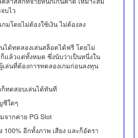
ล์คลาสสิกที่จ่ายหนักเกินคาด เหมาะสม
ก็จบไว
เกมโดยไม่ต้องใช้เงิน ไม่ต้องลง
คนได้ทดลองเล่นสล็อตได้ฟรี โดยไม่
แล้วแต่ทั้งหมด ซึ่งนับว่าเป็นหนึ่งใน
ผู้เล่นที่ต้องการทดลองเกมก่อนลงทุน
ก็ทดสอบเล่นได้ทันที
ัญชีใดๆ
กมจากค่าย PG Slot
100% อีกทั้งภาพ เสียง และก็อัตรา