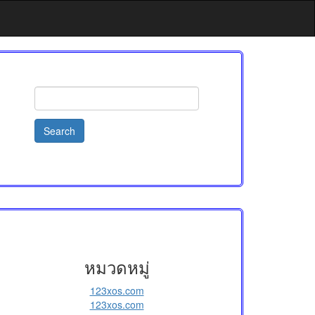
Search
for:
หมวดหมู่
123xos.com
123xos.com