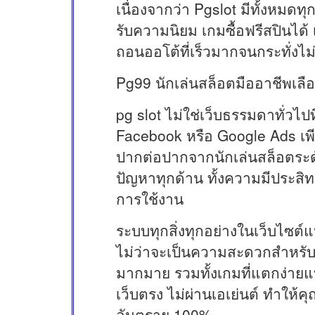
เนื่องจากว่า Pgslot มีทั้งหมดทุ
รับความนิยม เกมซื้อฟรีสปินได้
ถอนออโต้ที่เร็วมากจนกระทั่งไม
Pg99 นักเล่นสล็อตมืออาชีพเลือก
pg slot ไม่ใช่เว็บธรรมดาทั่ว
Facebook หรือ Google Ads เพีย
ปากต่อปากจากนักเล่นสล็อตระดับ
ปัญหาทุกด้าน ทั้งความมีประสิ
การใช้งาน
ระบบทุกสิ่งทุกอย่างในเว็บไซต์แห
ไม่ว่าจะเป็นความสะดวกสำหรับ
มากมาย รวมทั้งเกมที่แตกง่ายแบ
เว็บตรง ไม่ผ่านเอเย่นต์ ทำให้ค
อันตราย 100%