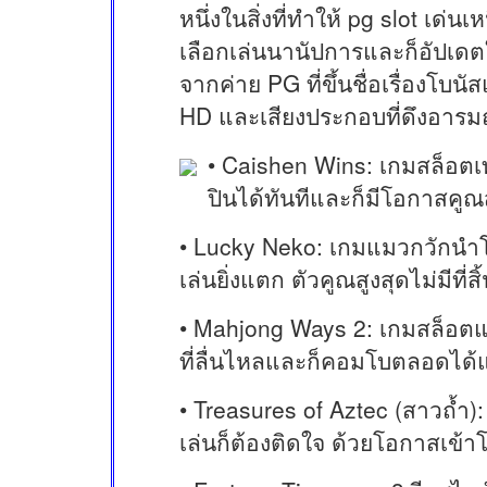
หนึ่งในสิ่งที่ทำให้ pg slot เด่นเ
เลือกเล่นนานัปการและก็อัปเด
จากค่าย PG ที่ขึ้นชื่อเรื่องโบ
HD และเสียงประกอบที่ดึงอารม
• Caishen Wins: เกมสล็อต
ปินได้ทันทีและก็มีโอกาสคูณส
• Lucky Neko: เกมแมวกวักนำโช
เล่นยิ่งแตก ตัวคูณสูงสุดไม่มีที่สิ
• Mahjong Ways 2: เกมสล็อตแ
ที่ลื่นไหลและก็คอมโบตลอดได้แ
• Treasures of Aztec (สาวถ้ำ)
เล่นก็ต้องติดใจ ด้วยโอกาสเข้าโ