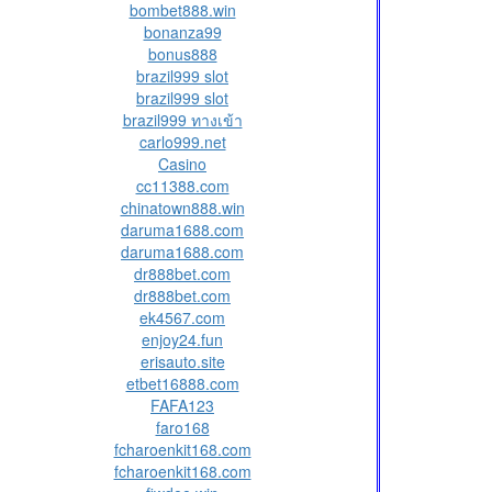
bombet888.win
bonanza99
bonus888
brazil999 slot
brazil999 slot
brazil999 ทางเข้า
carlo999.net
Casino
cc11388.com
chinatown888.win
daruma1688.com
daruma1688.com
dr888bet.com
dr888bet.com
ek4567.com
enjoy24.fun
erisauto.site
etbet16888.com
FAFA123
faro168
fcharoenkit168.com
fcharoenkit168.com