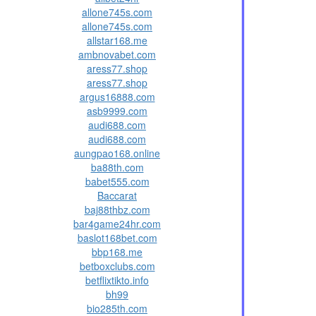
allone745s.com
allone745s.com
allstar168.me
ambnovabet.com
aress77.shop
aress77.shop
argus16888.com
asb9999.com
audi688.com
audi688.com
aungpao168.online
ba88th.com
babet555.com
Baccarat
baj88thbz.com
bar4game24hr.com
baslot168bet.com
bbp168.me
betboxclubs.com
betflixtikto.info
bh99
bio285th.com