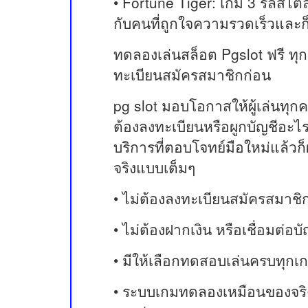
• Fortune Tiger: เกม 3 รีลสไต
กับคนที่ถูกใจความรวดเร็วและ
ทดลองเล่นสล็อต Pgslot ฟรี ทุก
ทะเบียนสมัครสมาชิกก่อน
pg slot มอบโอกาสให้ผู้เล่นทุก
ต้องลงทะเบียนหรือผูกบัญชีอะไรก็
บริการที่ตอบโจทย์มือใหม่แล้วก็
จริงแบบเต็มๆ
• ไม่ต้องลงทะเบียนสมัครสมาชิก
• ไม่ต้องฝากเงิน หรือเชื่อมต่อบ
• มีให้เลือกทดสอบเล่นครบทุกเ
• ระบบเกมทดลองเหมือนของจริง 