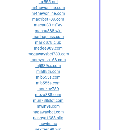
lux555.net
m4newonline.com
m4newonline.com
mac1bet789.com
macau69 สมัคร
macau888.win
marinapluss.com
mario678.club
medee989.com
megawaysbet789.com
mercyrosa168.com
mfj889xx.com
mia88th.com
mib555s.com
mib555s.com
monkey789
moza888.com
mun789slot.com
mwin9s.com
nagawaybet.com
nakoya1688.site
nbwin.me
nextgen99.win