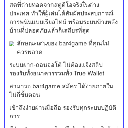
สดที่ถ่ายทอดจากสตูดิโอจริงในต่าง
ประเทศ ทำให้ผู้เล่นได้สัมผัสประสบการณ์
การพนันแบบเรียลไทม์ พร้อมระบบข้างหลัง
บ้านที่ปลอดภัยแล้วก็เสถียรที่สุด
ลักษณะเด่นของ bar4game ที่คุณไม่
ควรพลาด
ระบบฝาก-ถอนออโต้ ไม่ต้องแจ้งสลิป
รองรับทั้งธนาคารรวมทั้ง True Wallet
สามารถ bar4game สมัคร ได้ง่ายภายใน
ไม่กี่ขั้นตอน
เข้าถึงง่ายผ่านมือถือ รองรับทุกระบบปฏิบัติ
การ