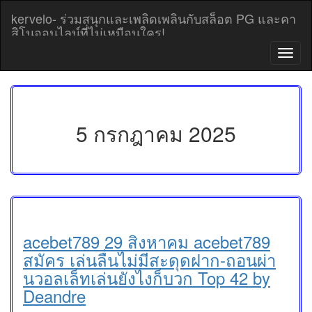
Skip
kervelo- ร่วมสนุกและเพลิดเพลินกับสล็อต PG และคา
to
สิโนออนไลน์ที่ไม่เหมือนใคร!
content
T
o
g
g
l
e
5 กรกฎาคม 2025
n
a
v
i
g
a
t
i
acebet789 29 สิงหาคม acebet789
o
สมัคร เล่นลื่นไม่มีสะดุดฝาก-ถอนผ่า
n
นวอลเล็ทเล่นยังไงก็บวก Top 42 by
Deandre