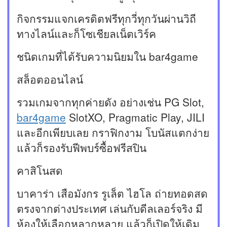
กิจกรรมแจกเครดิตฟรีทุกวี่ทุกวันผ่านวิถี
ทางไลน์และก็โซเชียลเน็ตเวิร์ค
ชนิดเกมที่ได้รับความนิยมใน bar4game
สล็อตออนไลน์
รวมเกมจากทุกค่ายดัง อย่างเช่น PG Slot,
bar4game
SlotXO, Pragmatic Play, JILI
และอีกเพียบเลย กราฟิกงาม โบนัสแตกง่าย
แล้วก็รองรับฟีพบร์ซื้อฟรีสปิน
คาสิโนสด
บาคาร่า เสือมังกร รูเล็ต ไฮโล ถ่ายทอดสด
ตรงจากต่างประเทศ เล่นกับดีลเลอร์จริง มี
ห้องให้เลือกหลากหลาย แล้วก็เปิดให้เดิม