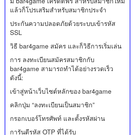
มี bar4game เครดิตฟรี สำหรับสมาชิกใหม่
แล้วก็โปรเสริมสำหรับสมาชิกประจำ
ประกันความปลอดภัยด้วยระบบเข้ารหัส
SSL
วิธี bar4game สมัคร และก็วิธีการเริ่มเล่น
การ ลงทะเบียนสมัครสมาชิกกับ
bar4game สามารถทำได้อย่างรวดเร็ว
ดังนี้:
เข้าสู่หน้าเว็บไซต์หลักของ bar4game
คลิกปุ่ม “ลงทะเบียนเป็นสมาชิก”
กรอกเบอร์โทรศัพท์ และตั้งรหัสผ่าน
การันตีรหัส OTP ที่ได้รับ