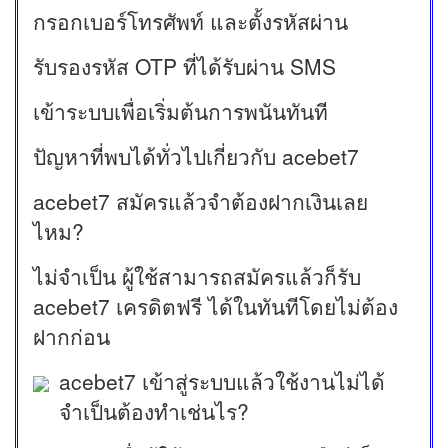
กรอกเบอร์โทรศัพท์ และตั้งรหัสผ่าน
รับรองรหัส OTP ที่ได้รับผ่าน SMS
เข้าระบบเพื่อเริ่มต้นการพนันทันที
ปัญหาที่พบได้ทั่วไปเกี่ยวกับ acebet7
acebet7 สมัครแล้วจำต้องฝากเงินเลย
ไหม?
ไม่จำเป็น ผู้ใช้สามารถสมัครแล้วก็รับ
acebet7 เครดิตฟรี ได้ในทันทีโดยไม่ต้อง
ฝากก่อน
acebet7 เข้าสู่ระบบแล้วใช้งานไม่ได้
จำเป็นต้องทำเช่นไร?