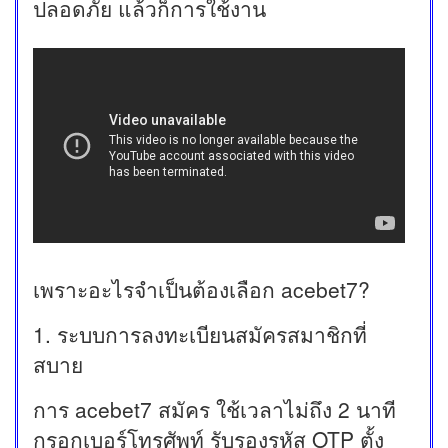
ปลอดภัย แล้วก็การใช้งาน
เพราะอะไรจำเป็นต้องเลือก acebet7?
1. ระบบการลงทะเบียนสมัครสมาชิกที่
สบาย
การ acebet7 สมัคร ใช้เวลาไม่ถึง 2 นาที
กรอกเบอร์โทรศัพท์ รับรองรหัส OTP ตั้ง