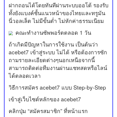
ฝากถอนได้โดยทันทีผ่านระบบออโต้ รองรับ
ทั้งยังแบงค์ชั้นแนวหน้าของไทยและทรูมัน
นี่วอลเล็ต ไม่มีขั้นต่ำ ไม่หักค่าธรรมเนียม
คณะทำงานซัพพอร์ตตลอด 1 วัน
ถ้าเกิดมีปัญหาในการใช้งาน เป็นต้นว่า
acebet7 เข้าสู่ระบบ ไม่ได้ หรือต้องการซัก
ถามรายละเอียดต่างๆนอกเหนือจากนี้
สามารถติดต่อทีมงานผ่านแชทสดหรือไลน์
ได้ตลอดเวลา
วิธีการสมัคร acebet7 แบบ Step-by-Step
เข้าสู่เว็บไซต์หลักของ acebet7
คลิกปุ่ม “สมัครสมาชิก” ที่หน้าแรก