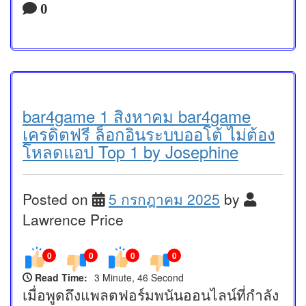
0
bar4game 1 สิงหาคม bar4game
เครดิตฟรี ล็อกอินระบบออโต้ ไม่ต้อง
โหลดแอป Top 1 by Josephine
Posted on
5 กรกฎาคม 2025
by
Lawrence Price
0
0
0
0
Read Time:
3 Minute, 46 Second
เมื่อพูดถึงแพลตฟอร์มพนันออนไลน์ที่กำลัง