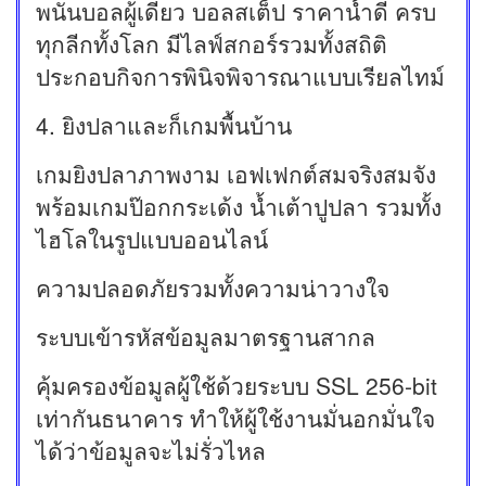
พนันบอลผู้เดียว บอลสเต็ป ราคาน้ำดี ครบ
ทุกลีกทั้งโลก มีไลฟ์สกอร์รวมทั้งสถิติ
ประกอบกิจการพินิจพิจารณาแบบเรียลไทม์
4. ยิงปลาและก็เกมพื้นบ้าน
เกมยิงปลาภาพงาม เอฟเฟกต์สมจริงสมจัง
พร้อมเกมป๊อกกระเด้ง น้ำเต้าปูปลา รวมทั้ง
ไฮโลในรูปแบบออนไลน์
ความปลอดภัยรวมทั้งความน่าวางใจ
ระบบเข้ารหัสข้อมูลมาตรฐานสากล
คุ้มครองข้อมูลผู้ใช้ด้วยระบบ SSL 256-bit
เท่ากันธนาคาร ทำให้ผู้ใช้งานมั่นอกมั่นใจ
ได้ว่าข้อมูลจะไม่รั่วไหล