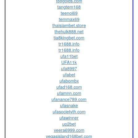
t88golds.com
tangtem168
teenoi69
temmax69
thaisiambet.store
thehulk888.net
tia8kingbet.com
tr1688.info
tr1688.info
ufa11bet
UFA11k
ufa8997
ufabet
ufabombx
ufad168.com
ufamnn.com
ufanance789.com
ufasnake
ufasocietyth.com
ufawinner
up2bet
veera6999.com
vegasisland168bet.com