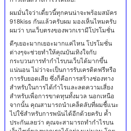
ผมมั่นใจว่าเดี๋ยวนี้ทุกคนน่าจะพร้อมสมัคร
918kiss กันแล้วครับผม มองเห็นไหมครับ
ผมว่า บนเว็บตรงของพวกเรามีโปรโมชั่น
ดีๆเยอะมากเยอะมากแค่ไหน โปรโมชั่น
ต่างๆจะช่วยทำให้คุณบันเทิงใจกับ
กระบวนการทำกำไรบนเว็บได้มากขึ้น
แน่นอน ไม่ว่าจะเป็นการรับเครดิตฟรีหรือ
การรับยอดเสีย ซึ่งก็คือการสร้างช่องทาง
สำหรับในการได้กำไรและลดความเสี่ยง
สำหรับเพื่อการขาดทุนทั้งมวล นอกเหนือ
จากนั้น คุณสามารถนำเคล็ดลับที่ผมชี้แนะ
ไปใช้สำหรับการพนันได้อีกด้วยครับ ค้ำ
ประกันเลยว่า คุณจะสามารถทำกำไรบน
เว็บไซต์ของพวกเราได้อย่างแน่นอน โดย