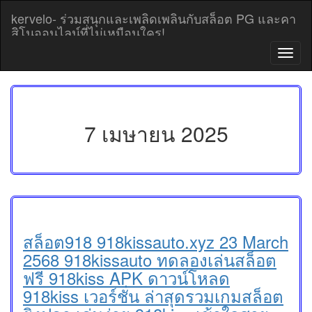
Skip
kervelo- ร่วมสนุกและเพลิดเพลินกับสล็อต PG และคา
to
สิโนออนไลน์ที่ไม่เหมือนใคร!
content
T
o
g
g
l
e
7 เมษายน 2025
n
a
v
i
g
a
t
i
สล็อต918 918kissauto.xyz 23 March
o
2568 918kissauto ทดลองเล่นสล็อต
n
ฟรี 918kiss APK ดาวน์โหลด
918kiss เวอร์ชั่น ล่าสุดรวมเกมสล็อต