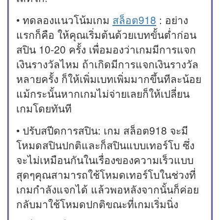
• ทดลองแนวโน้มเกม
สล็อต918
: อย่าง
แรกก็คือ ให้คุณเริ่มต้นด้วยเบทขั้นต่ำก่อน
สปิน 10-20 ครั้ง เพื่อมองว่าเกมมีการแจก
เงินรางวัลไหม ถ้าเกิดมีการแจกเงินรางวัล
หลายครั้ง ก็ให้เพิ่มเบทเพิ่มมากขึ้นทีละน้อย
แม้กระนั้นหากเกมไม่จ่ายเลยก็ให้เปลี่ยน
เกมโดยทันที
• ปรับสปีดการสปิน: เกม สล็อต918 จะมี
โหมดสปินปกติและก็สปินแบบเทอร์โบ ซึ่ง
จะไม่เหมือนกันในเรื่องของความเร็วแบบ
สุดๆคุณสามารถใช้โหมดเทอร์โบในช่วงที่
เกมกำลังแจกได้ แล้วพอหลังจากนั้นก็ค่อย
กลับมาใช้โหมดปกติขณะที่เกมเริ่มนิ่ง