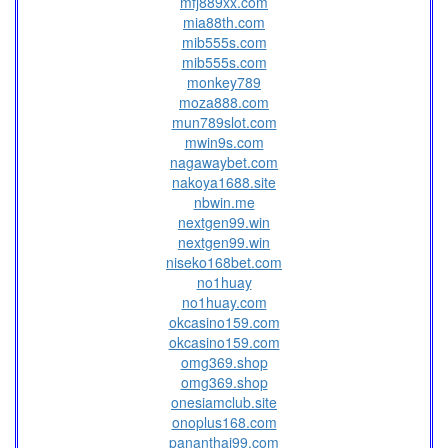
mfj889xx.com
mia88th.com
mib555s.com
mib555s.com
monkey789
moza888.com
mun789slot.com
mwin9s.com
nagawaybet.com
nakoya1688.site
nbwin.me
nextgen99.win
nextgen99.win
niseko168bet.com
no1huay
no1huay.com
okcasino159.com
okcasino159.com
omg369.shop
omg369.shop
onesiamclub.site
onoplus168.com
pananthai99.com