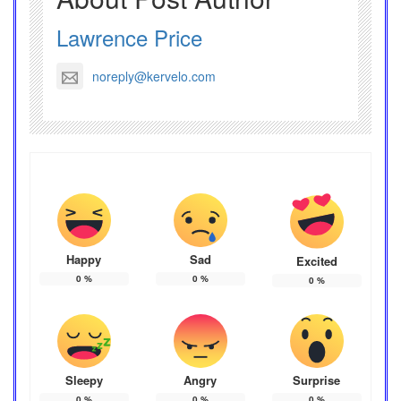
Lawrence Price
noreply@kervelo.com
Happy
Sad
Excited
0
%
0
%
0
%
Sleepy
Angry
Surprise
0
%
0
%
0
%