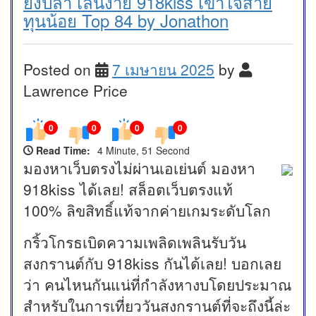
ยิงปลา เล่นง่าย 918kiss เข้าใจสาย
ทุนน้อย Top 84 by Jonathon
Posted on
7 เมษายน 2025
by
Lawrence Price
0
0
0
0
Read Time:
4 Minute, 51 Second
มองหาเว็บตรงไม่ผ่านเอเย่นต์ มองหา
918kiss ได้เลย! สล็อตเว็บตรงแท้
100% ลิขสิทธิ์แท้จากค่ายเกมระดับโลก
กริ้วโกรธเบิดความเพลิดเพลินรับวัน
สงกรานต์กับ 918kiss กันได้เลย! บอกเลย
ว่า คนไหนกันแน่ที่กำลังหางบโดยประมาณ
สำหรับในการเที่ยววันสงกรานต์ที่จะถึงนี้ล่ะ