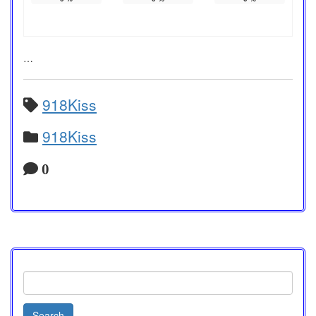
…
918Kiss
918Kiss
0
Search
for: