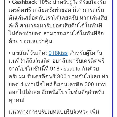
• Cashback 10%: สำหรับผู้ใดที่รังเกียจรับ
เครดิตฟรี เกลียดชังทำยอด ก็สามารถเริ่ม
ต้นเล่นสล็อตกับเราได้เลยครับ หากเล่นเสีย
ล่ะก็ สามารถมารับยอดเสียคืนได้ในทันที
ไม่ต้องทำยอด สามารถถอนได้ในทันทีอีก
ด้วย บอกเลยว่าคุ้ม!
• สุขสันต์วันเกิด:
918kiss
สำหรับผู้ใดกัน
แน่ที่ใกล้ถึงวันเกิด อย่าลืมมารับเครดิตฟรี
จากโปรโมชั่นนี้ที่ 918kissauto กันด้วย
ครับผม รับเครดิตฟรี 300 บาทกันไปเลย ทำ
ยอด 4 เท่าเมื่อไหร่ ก็ถอนเครดิต 300 บาท
ออกไปได้เลย อีกหนึ่งโปรโมชั่นดีๆสำหรับ
ทุกคน!
แนวทางการปรับเบทแบบรีบจังหวะ เพิ่ม