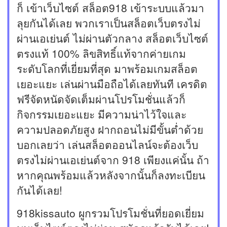
ก็ เข้าเว็บไซต์ สล็อต918 เข้าระบบแล้วมา
ลุยกันได้เลย พวกเราเป็นสล็อตเว็บตรงไม่
ผ่านเอเย่นต์ ไม่ผ่านตัวกลาง สล็อตเว็บไซต์
ตรงแท้ 100% ลิขสิทธิ์แท้จากค่ายเกม
ระดับโลกที่เยี่ยมที่สุด มาพร้อมเกมสล็อต
เยอะแยะ เล่นผ่านมือถือได้เลยทันที เครดิต
ฟรีจัดหนัดจัดเต็มผ่านโปรโมชั่นแล้วก็
กิจกรรมเยอะแยะ มีความน่าไว้ใจและ
ความปลอดภัยสูง ฝากถอนไม่มีขั้นต่ำด้วย
บอกเลยว่า เล่นสล็อตออนไลน์จะต้องเว็บ
ตรงไม่ผ่านเอเย่นต์จาก 918 เพียงแค่นั้น ถ้า
หากคุณพร้อมแล้วหลังจากนั้นก็ลงทะเบียน
กันได้เลย!
918kissauto ผูกรวมโปรโมชั่นที่ยอดเยี่ยม