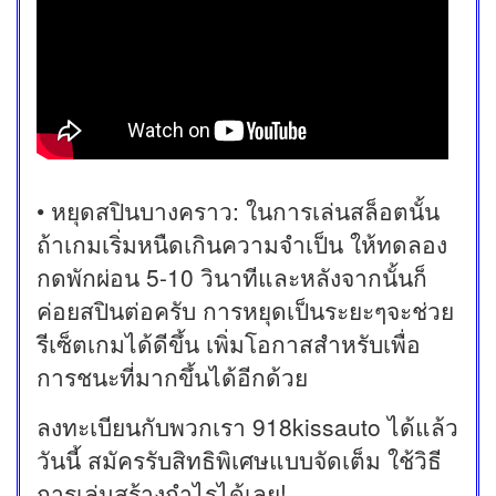
• หยุดสปินบางคราว: ในการเล่นสล็อตนั้น
ถ้าเกมเริ่มหนืดเกินความจำเป็น ให้ทดลอง
กดพักผ่อน 5-10 วินาทีและหลังจากนั้นก็
ค่อยสปินต่อครับ การหยุดเป็นระยะๆจะช่วย
รีเซ็ตเกมได้ดีขึ้น เพิ่มโอกาสสำหรับเพื่อ
การชนะที่มากขึ้นได้อีกด้วย
ลงทะเบียนกับพวกเรา 918kissauto ได้แล้ว
วันนี้ สมัครรับสิทธิพิเศษแบบจัดเต็ม ใช้วิธี
การเล่นสร้างกำไรได้เลย!