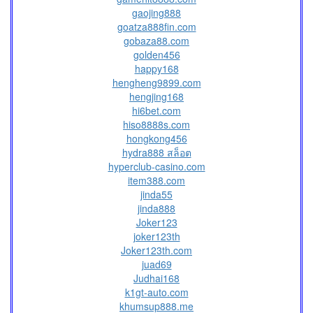
gaojing888
goatza888fin.com
gobaza88.com
golden456
happy168
hengheng9899.com
hengjing168
hi6bet.com
hiso8888s.com
hongkong456
hydra888 สล็อต
hyperclub-casino.com
item388.com
jinda55
jinda888
Joker123
joker123th
Joker123th.com
juad69
Judhai168
k1gt-auto.com
khumsup888.me